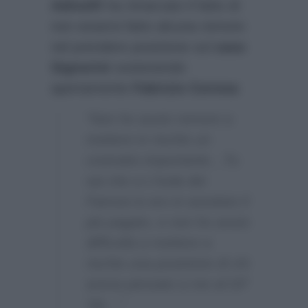
Adinolfi
ha rimarcato il fatto di
non essersi fatto alcuna remore
nel prendere posizione sul
caso
Signorini
sostenendo
apertamente
Fabrizio Corona
:
“Non ho avuto remore a
mettere in rischio un
contratto importante…Tu
sai che a L’Isola dei
Famosi io ero in assoluto il
più pagato, e non ho avuto
difficoltà a mettere a
rischio una posizione di chi
aveva pensato a me al GF
Vip…”