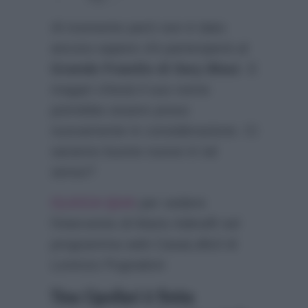
Al momento però non è dato
ancora sapere chi parteciperà al
Grande Fratello di Ilary Blasi
. E
magari chissà il suo nome
potrebbe essere preso
nuovamente in considerazione. Ci
saranno buone nuove in tal
senso?
CLICCA QUA
per vedere
l’intervento di Mario Adinolfi nel
programma web CasaLollo3 di
Lorenzo Pugnaloni
Tina Cipollari è finita