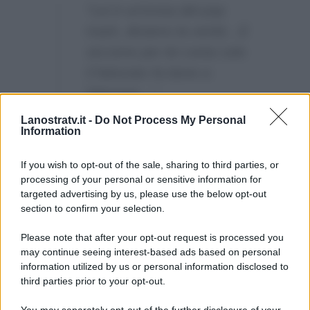
“Lei è un’icona del pop
trash, diciamo la verità…E
siccome per lei conta solo
il fatturato fa bene a
fatturare…”
Lanostratv.it -
Do Not Process My Personal
E chissà se la Cipollari gli
Information
risponderà per le rime nelle
prossime ore.
If you wish to opt-out of the sale, sharing to third parties, or
processing of your personal or sensitive information for
targeted advertising by us, please use the below opt-out
section to confirm your selection.
Please note that after your opt-out request is processed you
may continue seeing interest-based ads based on personal
information utilized by us or personal information disclosed to
third parties prior to your opt-out.