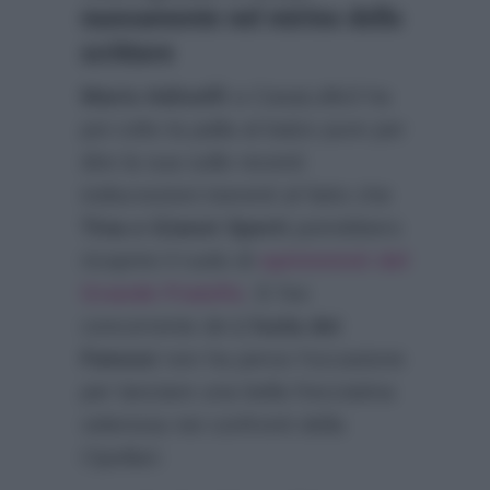
nuovamente nel mirino dello
scrittore
Mario Adinolfi
a CasaLollo3 ha
poi colto la palla al balzo pure per
dire la sua sulle recenti
indiscrezioni inerenti al fatto che
Tina e Gianni Sperti
potrebbero
ricoprire il ruolo di
opinionisti del
Grande Fratello
. E l’ex
concorrente de
L’Isola dei
Famosi
non ha perso l’occasione
per lanciare una bella frecciatina
velenosa nei confronti della
Cipollari: