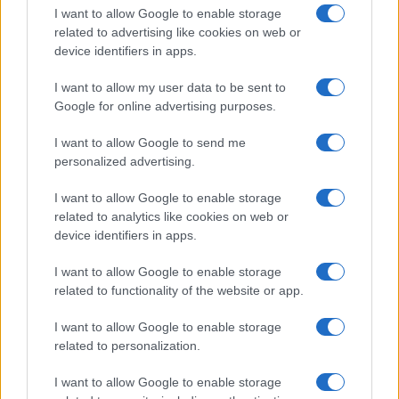
compagno Gaetano Fidanzati
I want to allow Google to enable storage
related to advertising like cookies on web or
device identifiers in apps.
Uomini e Donne, Elisabetta
Gigante in ospedale: “Barcollo
I want to allow my user data to be sent to
ma non mollo”
Google for online advertising purposes.
I want to allow Google to send me
Temptation Island, affari d’oro per Giovanni
Grazioso: attività in espansione?
personalized advertising.
Benjamin Mascolo replica alla sua ex
I want to allow Google to enable storage
fidanzata Bella Thorne: “Dicono di me…”
related to analytics like cookies on web or
Amici, Simone Nolasco vittima di un
device identifiers in apps.
incidente: “Mi è passata tutta la vita davanti”
I want to allow Google to enable storage
Un medico in famiglia, l’appello di Margot
related to functionality of the website or app.
Sikabonyi: “Necessario il suo ritorno!”
Temptation Island, Danilo D’Angelo ammette:
I want to allow Google to enable storage
“Non è un periodo semplice”
related to personalization.
I want to allow Google to enable storage