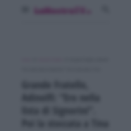
»
»
Home
Grande Fratello
Grande Fratello, Adinolfi:
“Ero nella lista di Signorini”. Poi la stoccata a Tina
Grande Fratello,
Adinolfi: “Ero nella
lista di Signorini”.
Poi la stoccata a Tina