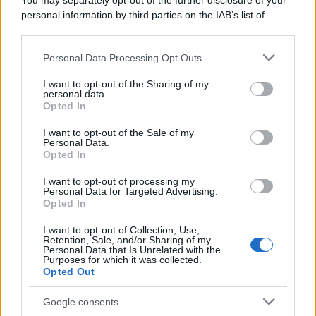
You may separately opt-out of the further disclosure of your
personal information by third parties on the IAB’s list of
downstream participants.
Personal Data Processing Opt Outs
This information may also be disclosed by us to third parties
ULTIME NOTIZIE
on the IAB’s List of Downstream Participants that may further
I want to opt-out of the Sharing of my
disclose it to other third parties.
personal data.
Helena Prestes e Javier Martinez
Opted In
sono in crisi oppure no? Lui
Please note that this website/app uses one or more Google
rompe il silenzio
services and may gather and store information including but
I want to opt-out of the Sale of my
Personal Data.
not limited to your visit or usage behaviour. You may click to
Opted In
grant or deny consent to Google and its third-party tags to
Uomini e Donne, sfogo al veleno
use your data for below specified purposes in below Google
di Ludovica Valli: “Letto cose
I want to opt-out of processing my
sconvolgenti su di me”
consent section.
Personal Data for Targeted Advertising.
Opted In
I want to opt-out of Collection, Use,
Uomini e Donne, retroscena di
Retention, Sale, and/or Sharing of my
Alice Barisciani: “Ricevevo
Personal Data that Is Unrelated with the
minacce e insulti”
Purposes for which it was collected.
Opted Out
Belen Rodriguez ritrova la
Google consents
serenità: il bacio con il