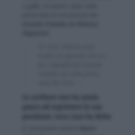
a galla, di essere stato nella
prima lista di concorrenti del
Grande Fratello di Alfonso
Signorini
:
“E’ noto, l’hanno pure
scritto sui giornali che ero
tra i papabili del Grande
Fratello Vip nella prima
rosa dei nomi…”
Lo scrittore non ha avuto
paura ad esprimere la sua
posizione: ecco cosa ha detto
E nonostante questo
Mario