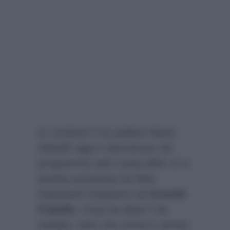
Lo scrittore e ex politico Mario
Adinolfi oggi è intervenuto nel
programma web CasaLollo3. E in
questa occasione ha fatto
importanti rivelazioni sul
Grande
Fratello
. Cosa ha detto? Ha
rivelato, visto che ormai è venuto