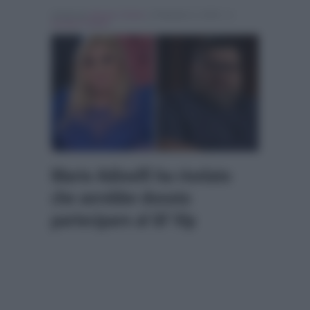
Scritto da
Alessio Cimino
, il Febbraio 4, 2026 , in
Grande Fratello
Mario Adinolfi ha rivelato
che avrebbe dovuto
partecipare al GF Vip