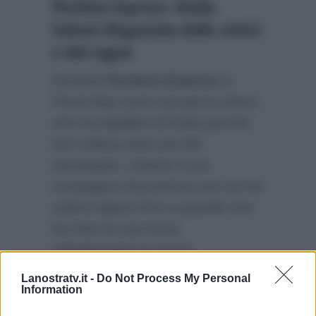
Pechino Express: Giulia
Salemi disgustata dalle cimici
e dal ragno
Durante
Pechino Express
a
Fiona May sono toccate le cimici,
che ha ingollato di fretta perché
non voleva stare più del
necessario, mentre il suo
compagno d’avventura non ne ha
voluto sapere fino a quando non
ha visto la sua forza
nell’affrontare la prova.
Disgustata dalle cimici e dal
Lanostratv.it -
Do Not Process My Personal
Information
ragno è stata l’inviata
Giulia
Salemi
.