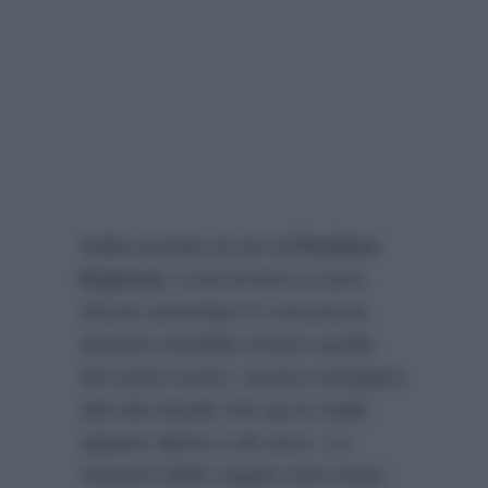
Nella puntata di ieri di
Pechino
Express
i concorrenti si sono
dovuti cimentare in una prova
davvero temibile ovvero quella
dei sette mostri, ovvero mangiare
del cibo locale che qui in Italia
appare alieno a dir poco. Le
reazioni delle coppie sono state