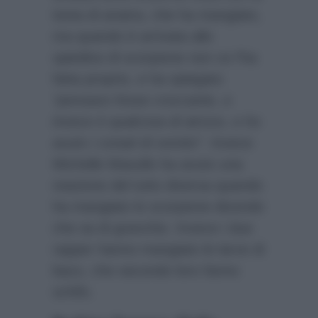
testa di anatra, che ha mangiato,
ma quando è arrivata allo
spiedino di scorpione non ce l’ha
fatta proprio, e ha spiegato
“pensavo fosse croccante, e
invece è qualcosa di atroce, e ho
avuto i conati di vomito”
. Invece
Michelle Masullo ha avuto una
reazione del tutto diversa quando
ha mangiato lo scorpione dicendo
che sa di granchio. Invece i due
rapper hanno mangiato le larve di
baco, che secondo loro fanno
schifo.