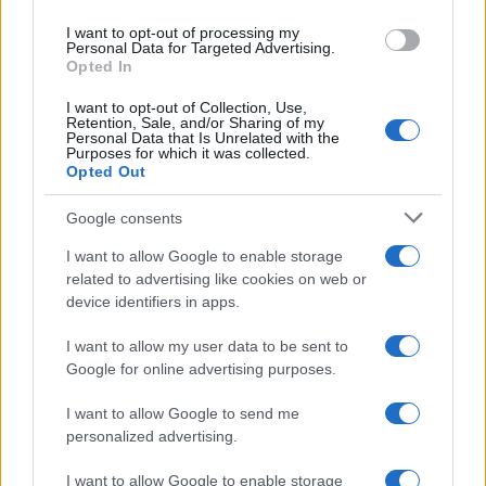
per Giovanni Grazioso: attività in
use your data for below specified purposes in below Google
espansione?
I want to opt-out of processing my
consent section.
Personal Data for Targeted Advertising.
Opted In
Benjamin Mascolo replica alla
I want to opt-out of Collection, Use,
sua ex fidanzata Bella Thorne:
Retention, Sale, and/or Sharing of my
“Dicono di me…”
Personal Data that Is Unrelated with the
Purposes for which it was collected.
Opted Out
Amici, Simone Nolasco vittima di
un incidente: “Mi è passata tutta
Google consents
la vita davanti”
I want to allow Google to enable storage
related to advertising like cookies on web or
Un medico in famiglia, l’appello
device identifiers in apps.
di Margot Sikabonyi: “Necessario
il suo ritorno!”
I want to allow my user data to be sent to
Google for online advertising purposes.
Temptation Island, Danilo D’Angelo ammette:
I want to allow Google to send me
“Non è un periodo semplice”
personalized advertising.
Amici: Opi svela una volta per tutte che tipo
di rapporto ha con Michelle
I want to allow Google to enable storage