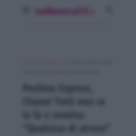
»
»
Home
Personaggi Tv
Pechino Express, Chanel
Totti non ce la fa e vomita: “Qualcosa di atroce”
Pechino Express,
Chanel Totti non ce
la fa e vomita:
“Qualcosa di atroce”