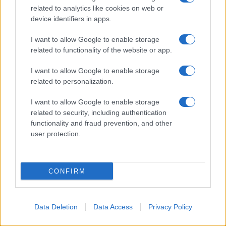
related to analytics like cookies on web or
Temptation Island, Danilo diffida Simona
Giordano che replica: “Ho conservato gli
device identifiers in apps.
screen”
I want to allow Google to enable storage
Ballando con le stelle 2026, rivoluzione di Milly
related to functionality of the website or app.
Carlucci: tutte le indiscrezioni
Temptation Island, la confessione di Perla
I want to allow Google to enable storage
Vatiero: “Non riesco più a guardarlo”
related to personalization.
I want to allow Google to enable storage
related to security, including authentication
functionality and fraud prevention, and other
user protection.
Programmi Tv
Personaggi
Serie Tv
CONFIRM
Soap
Gossip
Musica
Ascolti Tv
The Voice
Chi Siamo
Data Deletion
Data Access
Privacy Policy
Preferenze Privacy
‐
Privacy
Lanostratv.it è un sito Giddy Up
Srl - P.IVA 14849541009