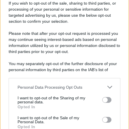
If you wish to opt-out of the sale, sharing to third parties, or
processing of your personal or sensitive information for
targeted advertising by us, please use the below opt-out
section to confirm your selection.
Please note that after your opt-out request is processed you
may continue seeing interest-based ads based on personal
information utilized by us or personal information disclosed to
third parties prior to your opt-out.
You may separately opt-out of the further disclosure of your
personal information by third parties on the IAB’s list of
downstream participants.
Personal Data Processing Opt Outs
This information may also be disclosed by us to third parties
ULTIME NOTIZIE
on the IAB’s List of Downstream Participants that may further
I want to opt-out of the Sharing of my
Uomini e Donne, Elisabetta
disclose it to other third parties.
personal data.
Gigante in ospedale: “Barcollo
Opted In
ma non mollo”
Please note that this website/app uses one or more Google
services and may gather and store information including but
I want to opt-out of the Sale of my
Personal Data.
not limited to your visit or usage behaviour. You may click to
Temptation Island, affari d’oro
Opted In
grant or deny consent to Google and its third-party tags to