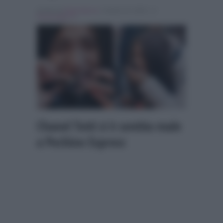
Scritto da
Denis Bocca
, il Aprile 24, 2026 , in
Personaggi Tv
Chanel Totti si è sentita male
a Pechino Express