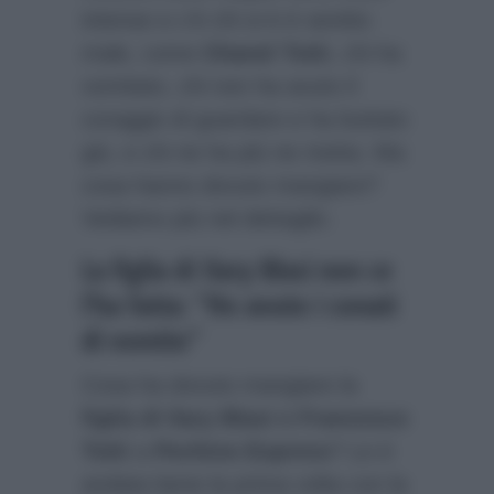
intense e c’è chi si è è sentito
male, come
Chanel Totti
, chi ha
vomitato, chi non ha avuto il
coraggio di guardare e ha buttato
giù, e chi ne ha più ne metta. Ma
cosa hanno dovuto mangiare?
Vediamo più nel dettaglio.
La figlia di Ilary Blasi non ce
l’ha fatta: “Ho avuto i conati
di vomito”
Cosa ha dovuto mangiare la
figlia di Ilary Blasi e Francesco
Totti
a
Pechino Express
? Le è
andata bene la prima volta con la