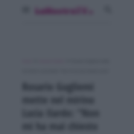
»
»
Home
Grande Fratello
Rosario Gugliemi mette
nel mirino Lucia Ilardo: “Non mi ha mai chiesto scusa”
Rosario Gugliemi
mette nel mirino
Lucia Ilardo: “Non
mi ha mai chiesto