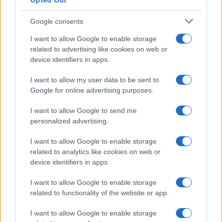
Opted Out
Temptation Island, la
Google consents
confessione di Perla Vatiero:
“Non riesco più a guardarlo”
I want to allow Google to enable storage
related to advertising like cookies on web or
device identifiers in apps.
Grazia Kendi soffre per la fine
della storia con Mattia Scudieri:
I want to allow my user data to be sent to
“So cosa ci ha distrutti”
Google for online advertising purposes.
I want to allow Google to send me
Temptation Island, puntata speciale a
personalized advertising.
settembre? Lo spoiler di Rosario Monetti
Carmen Russo ed Enzo Paolo Turchi nel cast di
I want to allow Google to enable storage
Amici? La loro risposta spiazza
related to analytics like cookies on web or
Marianna Scarci: “Saranno Famosi? Niente
device identifiers in apps.
cachet. Ecco com’era Maria De Filippi”
I want to allow Google to enable storage
Temptation Island, Soraya Sabetta
related to functionality of the website or app.
massacrata: “Sono stata minacciata di morte”
Andrea Dal Corso come sta dopo l’incidente:
I want to allow Google to enable storage
“Operazione fatta. Ecco cosa mi aspetta”