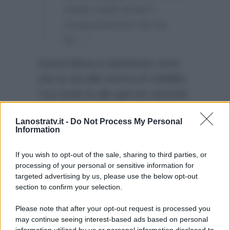
rende conto di tutti i
comportamenti che ha
lui…”
Quest’ultima è altrettanto certa
che lui sia alla ricerca di visibilità:
“Lui vuole la clip ogni tre secondi,
prima fanno le coccole e fanno
Lanostratv.it -
Do Not Process My Personal
l’amore, poi lui sputa del fango
Information
addosso a lei…Questo per me
non è corretto…”
If you wish to opt-out of the sale, sharing to third parties, or
processing of your personal or sensitive information for
targeted advertising by us, please use the below opt-out
section to confirm your selection.
Please note that after your opt-out request is processed you
may continue seeing interest-based ads based on personal