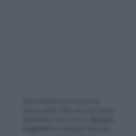
Dal momento in cui Lucia ha
messo piede nella casa più spiata
dagli italiani che il suo ex
Rosario
Guglielmi
ha rilasciato interviste