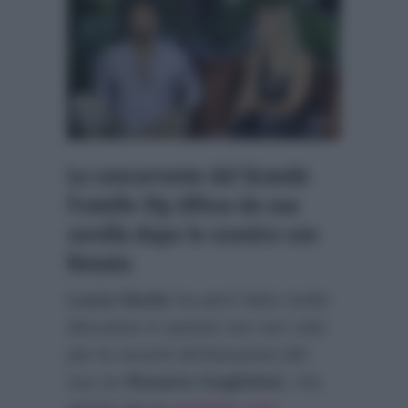
La concorrente del Grande
Fratello Vip difesa da sua
sorella dopo lo scontro con
Renato
Lucia Ilardo
ha però fatto molto
discutere in queste ore non solo
per le recenti dichiarazioni del
suo ex
Rosario Guglielmi
, ma