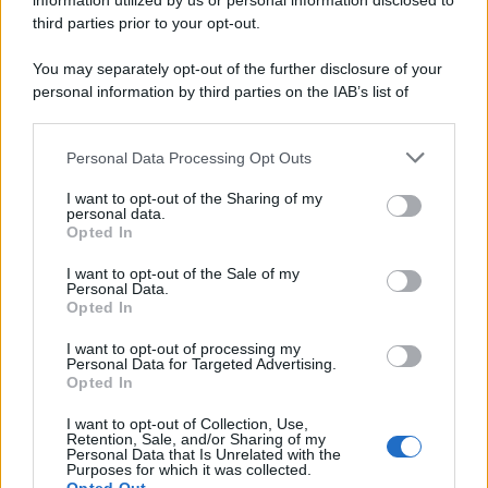
information utilized by us or personal information disclosed to
third parties prior to your opt-out.
You may separately opt-out of the further disclosure of your
personal information by third parties on the IAB’s list of
downstream participants.
Personal Data Processing Opt Outs
This information may also be disclosed by us to third parties
on the IAB’s List of Downstream Participants that may further
ULTIME NOTIZIE
I want to opt-out of the Sharing of my
disclose it to other third parties.
personal data.
Amici: Opi svela una volta per
Opted In
tutte che tipo di rapporto ha con
Please note that this website/app uses one or more Google
Michelle
services and may gather and store information including but
I want to opt-out of the Sale of my
Personal Data.
not limited to your visit or usage behaviour. You may click to
Opted In
grant or deny consent to Google and its third-party tags to
Temptation Island, Danilo diffida
use your data for below specified purposes in below Google
Simona Giordano che replica:
I want to opt-out of processing my
consent section.
“Ho conservato gli screen”
Personal Data for Targeted Advertising.
Opted In
I want to opt-out of Collection, Use,
Ballando con le stelle 2026,
Retention, Sale, and/or Sharing of my
rivoluzione di Milly Carlucci:
Personal Data that Is Unrelated with the
tutte le indiscrezioni
Purposes for which it was collected.