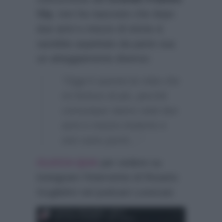
Vip
, non ha nascosto che dopo
due anni e mezzo di storia si
sarebbe aspettato da parte sua
un atteggiamento diverso:
“Oggi è questa la roba che
mi ferisce di più, perchè
comunque siamo stati due
anni e mezzo insieme e
non sono pochi…”
CLICCA QUA
per vedere su
instagram l’intervento di Rosario
Guglielmi nel podcast Lovecast