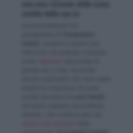
non aver ricevuto delle scuse
sentite dalla sua ex
Successivamente l’ex
protagonista di
Temptation
Island
, sempre in questo suo
intervento nel podcast Lovecast,
come
riportato
dal portale di
gossip
Isa e Chia
, ha anche
tenuto a precisare che sono state
proprio le mancanze di scuse
sentite da parte di
Lucia Ilardo
ad averlo segnato nel profondo.
Rosario, che continua però ad
essere nei pensieri
della
concorrente del
Grande Fratello