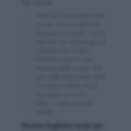
tutti i social:
“Non ho mai ricevuto delle
scuse, ecco se oggi una
persona mi chiede: ‘Come
mai non hai nessun tipo di
rapporto con Lucia?’
Perchè io non ho mai
ricevuto delle scuse…Ma
non delle scuse della serie
‘Scusa per quello che è
successo ma tu hai
fatto…’ Parlo di scuse
sentite…”
Rosario Guglielmi ferito per