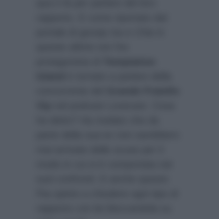
qua e là per parlare del loro
rapporto. E come riportato dal
portale di gossip
Isa e Chia
in
queste ultime ore l’ex
protagonista di
Temptation
Island
è tornato a parlare della
concorrente del
Grande Fratello
Vip
nel podcast Lovecast. Cosa
ha detto? Ha rivelato che da
parte della sua ex non sarebbero
mai arrivate delle scuse per il
modo in cui si è comportata nei
suoi confronti. E anche questo
l’ha spinto a chiudere ogni tipo di
rapporto con lei bloccandola su