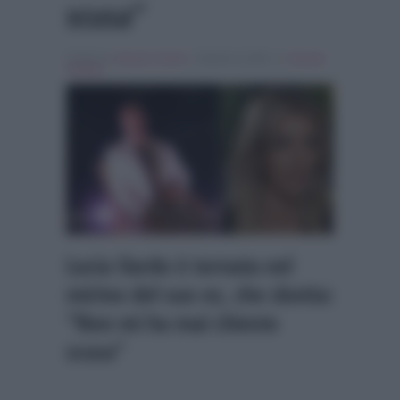
scusa”
Scritto da
Alessio Cimino
, il Aprile 8, 2026 , in
Grande
Fratello
Lucia Ilardo è tornata nel
mirino del suo ex, che sbotta:
“Non mi ha mai chiesto
scusa”