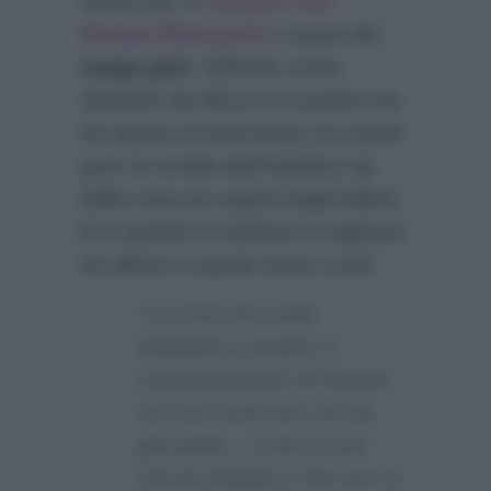
anche per lo
scontro con
Renato Biancardi
a causa del
tanga-gate
. Ebbene come
riportato da
Biccy.it
in queste ore
ha deciso di intervenire sui social
pure la sorella dell’inquilina vip
della casa più spiata dagli italiani.
E in questa occasione la ragazza
ha difeso a spada tratta Lucia:
“La cosa che vedo
sbagliata è proprio il
comportamento di Renato
nei suoi confronti, lui sta
giocando…L’unica cosa
che lei sbaglia è che non si