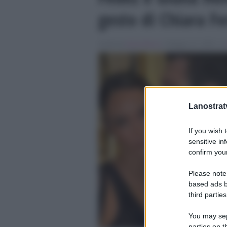
gesto di Chiara F
Scritto da
Denis Bocca
, il Maggio 21, 2026 , in
Lanostratv
If you wish 
sensitive in
confirm your
Please note
based ads b
third parties
You may sepa
parties on t