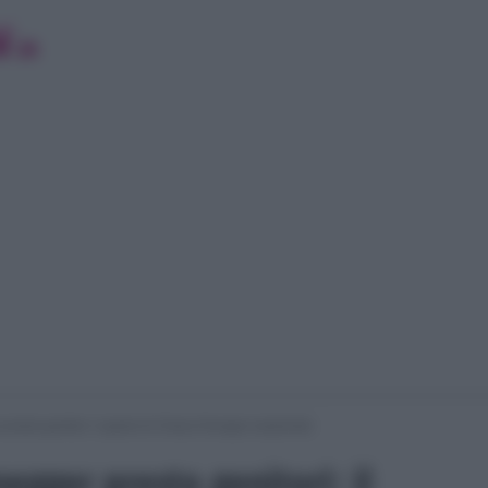
resto genitori: il gesto di Chiara Ferragni sorprende
egger presto genitori: il