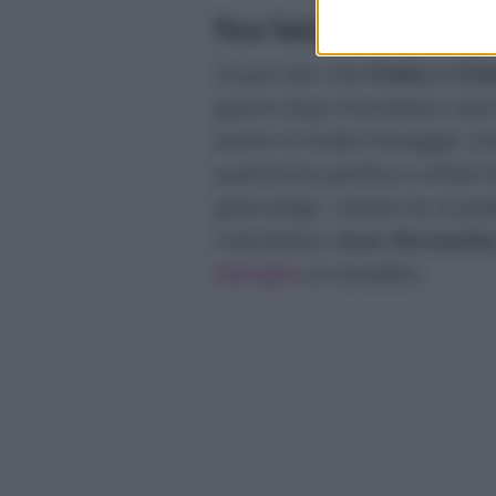
Pace fatta tra Chiara Fer
Si può dire che
Fedez e Chi
guerra dopo frecciatine varie e
anche di Giulia Honegger ch
quantomai pacifica e infatti l
ginecologa. Intanto lei si go
colombiano
José Hernande
famiglia
al completo.