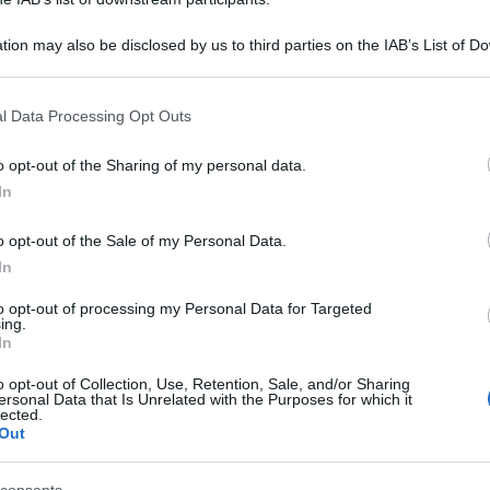
diventeranno presto genitori
tion may also be disclosed by us to third parties on the IAB’s List of 
 that may further disclose it to other third parties.
 that this website/app uses one or more Google services and may gath
l Data Processing Opt Outs
including but not limited to your visit or usage behaviour. You may click 
 to Google and its third-party tags to use your data for below specifi
o opt-out of the Sharing of my personal data.
ogle consent section.
In
o opt-out of the Sale of my Personal Data.
In
to opt-out of processing my Personal Data for Targeted
ing.
In
o opt-out of Collection, Use, Retention, Sale, and/or Sharing
Tempta
e per la terza volta dopo i due figli avuti
ersonal Data that Is Unrelated with the Purposes for which it
Grazio
lected.
gni mentre quest’ultima si gode la sua
Out
Benjam
sé Hernandez. Il rapper si è innamorato
fidanz