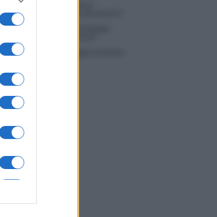
 Simone Nolasco vittima di un
nte: “Mi è passata tutta la vita davanti”
ico in famiglia, l’appello di Margot
nyi: “Necessario il suo ritorno!”
tion Island, Danilo D’Angelo ammette:
 un periodo semplice”