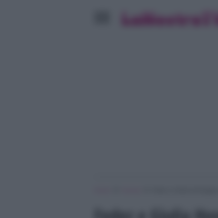
»
»
Home
Gossip
Fedez e Giulia Honegger p
Fedez e Giulia Hon