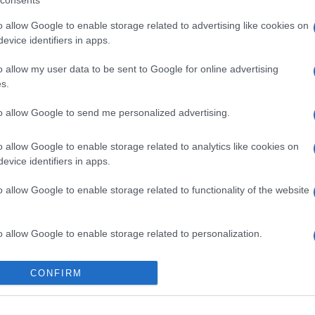
consents
to deciso di allargare la famiglia perché
Amici,
incide
n figlio entro tot mesi dacché ci si è
o allow Google to enable storage related to advertising like cookies on
evice identifiers in apps.
Un med
Per fortuna i rapporti con l’ex moglie
Sikabo
zione dovuta anche allo scandalo per il
o allow my user data to be sent to Google for online advertising
Tempta
s.
“Non è
to allow Google to send me personalized advertising.
liato una ginecologa a Giulia
o allow Google to enable storage related to analytics like cookies on
evice identifiers in apps.
l magazine
Oggi
Chiara Ferragni
pare
o allow Google to enable storage related to functionality of the website
ologa a
Giulia Honegger
dandole proprio
 tranquilla per questa sua prima gravidanza
o allow Google to enable storage related to personalization.
 primo passo sarebbe stata proprio
e una pace ritrovata anche con l’ex
o allow Google to enable storage related to security, including
CONFIRM
e quel che finisce bene e i fan dopo
cation functionality and fraud prevention, and other user protection.
re a dormire sonni tranquilli.