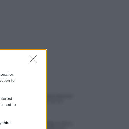
sonal or
ection to
 NOTIZIE
Helena Prestes e Javier Martinez
nterest-
sono in crisi oppure no? Lui
closed to
rompe il silenzio
 third
Uomini e Donne, sfogo al veleno
di Ludovica Valli: “Letto cose