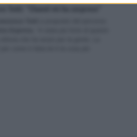
co Totti: “Chanel mi ha sorpreso”
ancesco Totti
a proposito del percorso
ino Express
,
“è stata più forte di quanto
 vittoria che ha avuto per la gente. La
 per come è fatta lei è la cosa più