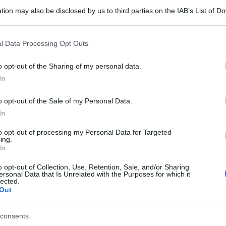
tion may also be disclosed by us to third parties on the IAB’s List of 
lenzio sulla vittoria della figlia a
 that may further disclose it to other third parties.
 that this website/app uses one or more Google services and may gath
l Data Processing Opt Outs
including but not limited to your visit or usage behaviour. You may click 
 to Google and its third-party tags to use your data for below specifi
o opt-out of the Sharing of my personal data.
ogle consent section.
In
o opt-out of the Sale of my Personal Data.
In
to opt-out of processing my Personal Data for Targeted
ing.
In
o opt-out of Collection, Use, Retention, Sale, and/or Sharing
ersonal Data that Is Unrelated with the Purposes for which it
lected.
Tempta
Out
Grazio
o Express
è stata
Chanel Totti
, che ha
Benjam
fidanz
azza terra terra nonostante i genitori che
consents