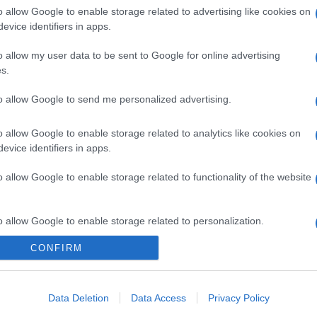
ndevole, anche se le fragilità ce le hanno.
Amici,
o allow Google to enable storage related to advertising like cookies on
incide
evice identifiers in apps.
o visionato la finale e hanno voluto farle
Un med
 e di come ha giocato, senza mai giocarsi
Sikabo
o allow my user data to be sent to Google for online advertising
nonostante il nome che si è data con il
s.
Tempta
“Non è
a a rompere il silenzio di nuovo ci ha
to allow Google to send me personalized advertising.
o allow Google to enable storage related to analytics like cookies on
 “Non ha vinto perché era
evice identifiers in apps.
o allow Google to enable storage related to functionality of the website
ico, goliardico: è Chanel. Ha fatto tutto
sse, è stata brava. Non ha vinto perché
o allow Google to enable storage related to personalization.
 lo ha meritato”
: queste le parole di un
CONFIRM
o allow Google to enable storage related to security, including
oglioso di come sua figlia ha giocato a
cation functionality and fraud prevention, and other user protection.
 poi ad
agguantare la vittoria
insieme al
Data Deletion
Data Access
Privacy Policy