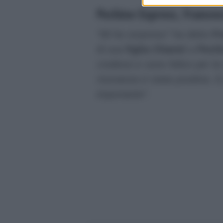
Pechino Express, Frances
“Mi ha sorpreso”
ha detto
Fr
di sua
figlia Chanel
a
Pech
credessi e sono felice per la
risonanza è stata positiva. E
importante”
.