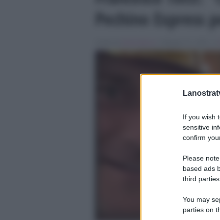
Pechino Express 
Scritto da
Denis Bocca
, il Maggio 21, 2026 , in
Lanostratv
If you wish 
sensitive in
confirm your
Please note
based ads b
third parties
You may sepa
parties on t