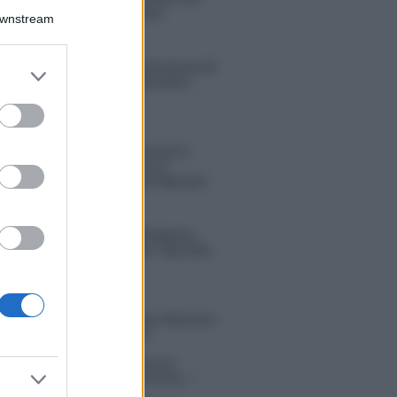
sconvolgenti su di me”
Downstream
Uomini e Donne, retroscena di
er and store
Alice Barisciani: “Ricevevo
to grant or
minacce e insulti”
ed purposes
Belen Rodriguez ritrova la
serenità: il bacio con il
compagno Gaetano Fidanzati
Uomini e Donne, Elisabetta
Gigante in ospedale: “Barcollo
ma non mollo”
tion Island, affari d’oro per Giovanni
so: attività in espansione?
in Mascolo replica alla sua ex
ata Bella Thorne: “Dicono di me…”