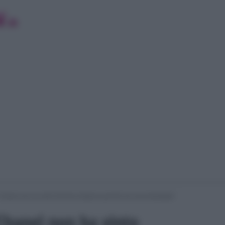
 “Chanel non ha vinto Pechino Express perché era raccomandata”
“Chanel non ha vinto