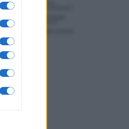
 Simone Nolasco vittima di un
nte: “Mi è passata tutta la vita davanti”
ico in famiglia, l’appello di Margot
nyi: “Necessario il suo ritorno!”
tion Island, Danilo D’Angelo ammette:
 un periodo semplice”