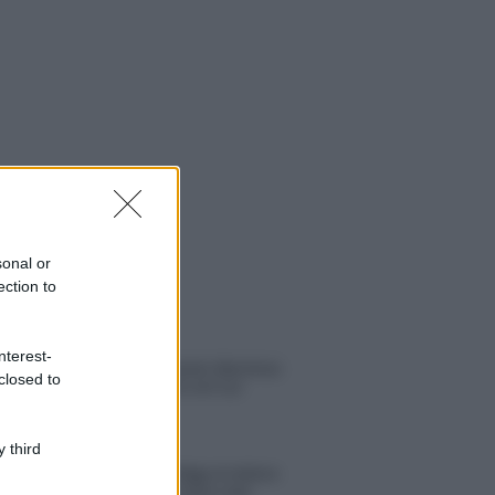
sonal or
ection to
 NOTIZIE
nterest-
Helena Prestes e Javier Martinez
closed to
sono in crisi oppure no? Lui
rompe il silenzio
 third
Uomini e Donne, sfogo al veleno
di Ludovica Valli: “Letto cose