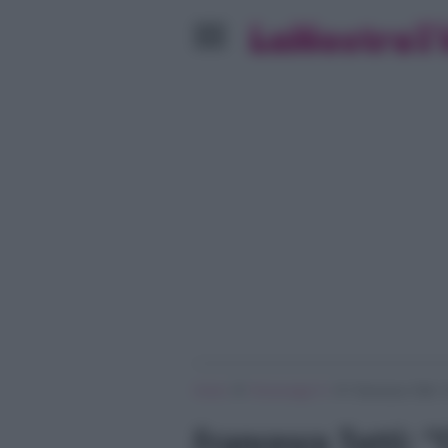
»
»
Home
Personaggi Tv
Francesco Totti:
Francesco Totti: 