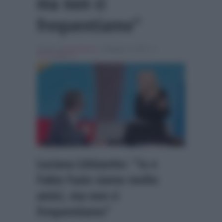
ma non ci
frequentiamo”
Scritto da
Denis Bocca
, il Maggio 8, 2026 , in
Personaggi Tv
Luciana Littizzetto: “Io e
Fabio Fazio siamo molto
amici, ma non ci
frequentiamo”