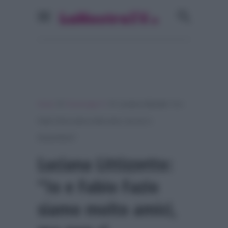
»
»
Home
Personaggi Tv
Luciana Littizzetto: “Io e
Fabio Fazio siamo molto amici, ma non ci
frequentiamo”
Luciana Littizzetto:
“Io e Fabio Fazio
siamo molto amici,