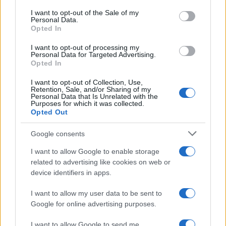
di Rosario Monetti
services and may gather and store information including but
I want to opt-out of the Sale of my
Personal Data.
not limited to your visit or usage behaviour. You may click to
Opted In
grant or deny consent to Google and its third-party tags to
Carmen Russo ed Enzo Paolo
use your data for below specified purposes in below Google
Turchi nel cast di Amici? La loro
I want to opt-out of processing my
risposta spiazza
consent section.
Personal Data for Targeted Advertising.
Opted In
I want to opt-out of Collection, Use,
Marianna Scarci: “Saranno
Retention, Sale, and/or Sharing of my
Famosi? Niente cachet. Ecco
Personal Data that Is Unrelated with the
com’era Maria De Filippi”
Purposes for which it was collected.
Opted Out
Temptation Island, Soraya
Google consents
Sabetta massacrata: “Sono stata
minacciata di morte”
I want to allow Google to enable storage
related to advertising like cookies on web or
device identifiers in apps.
Andrea Dal Corso come sta dopo
l’incidente: “Operazione fatta.
I want to allow my user data to be sent to
Ecco cosa mi aspetta”
Google for online advertising purposes.
I want to allow Google to send me