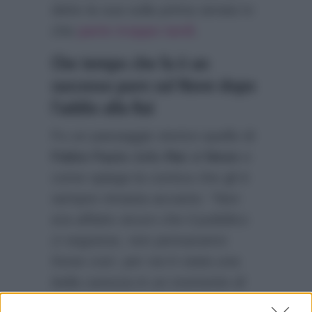
detto la sua sulla prima serata tv
che
parte troppo tardi
.
Che tempo che fa è un
successo pure sul Nove dopo
l’addio alla Rai
Fu un passaggio storico quello di
Fabio Fazio
dalla
Rai
al
Nove
e
come spiega la comica che gli è
sempre rimasta accanto:
“Non
era affatto sicuro che il pubblico
ci seguisse, non pensavamo
fosse così: per noi è stata una
bella carezza in un momento di
paura, perché stavamo per