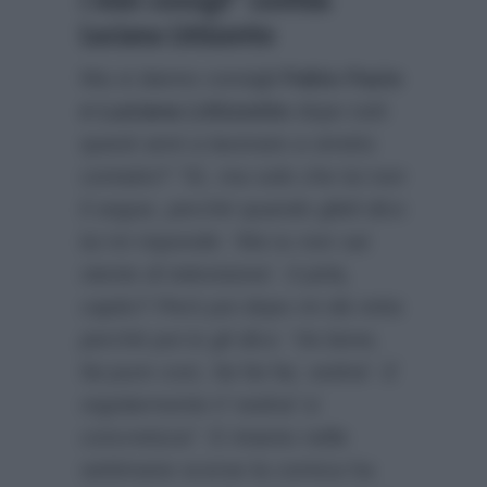
Luciana Littizzetto
Ma si danno consigli
Fabio Fazio
e Luciana Littizzetto
dopo tutti
questi anni a lavorare a stretto
contatto?
“Sì, ma solo che lui non
li segue, perché quando glieli dico
lui mi risponde: ‘Ma tu non sai
niente di televisione’. Il pirla,
capito? Però poi dopo mi dà retta
perché poi io gli dico: ‘Va bene,
fai pure così, fai fai fai, vedrai’. E
regolarmente il ‘vedrai’ si
concretizza”
. E intanto nelle
settimane scorse la comica ha