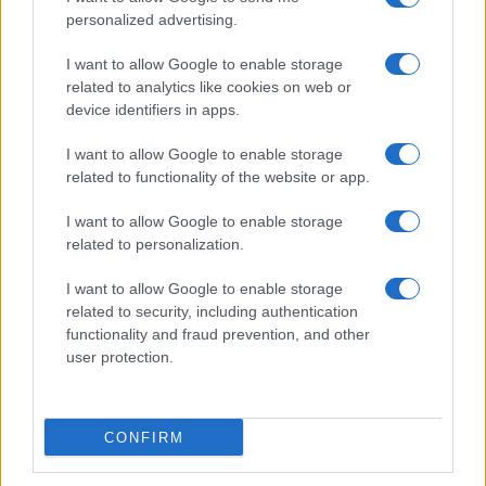
Temptation Island torna a settembre su
Canale 5? Raffaella Mennoia rompe il silenzio
personalized advertising.
Raffaella Griggi su Chi l’ha visto: “Sciarelli mi
I want to allow Google to enable storage
ha detto di essere meno buona”
related to analytics like cookies on web or
The Voice Senior, rivoluzione in giuria:
device identifiers in apps.
Fiorella Mannoia sostituisce Loredana Bertè
I want to allow Google to enable storage
Ascolti Tv 3 agosto: vince Il Giovane
related to functionality of the website or app.
Montalbano, Ruota ad un passo dal 30%
Gerry Scotti sul successo de La ruota della
I want to allow Google to enable storage
fortuna: “Rai ci ha preso sottogamba”
related to personalization.
I want to allow Google to enable storage
related to security, including authentication
functionality and fraud prevention, and other
user protection.
Programmi Tv
Personaggi
Serie Tv
CONFIRM
Soap
Gossip
Musica
Ascolti Tv