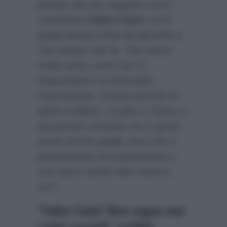
parlare del suo rapporto con il
conduttore
Fabio Fazio
con il
quale lavora ormai da decenni a
Che tempo che fa:
“Noi siamo
molto amici, però non ci
frequentiamo al di là della
trasmissione. Intanto perché lui
abita a Milano, io abito a Torino e
poi perché secondo me è giusto
avere anche quella zona che è
praticamente la trasmissione e
non avere anche altro intorno,
no?”
.
“Fabio Fazio? Non segue mai
i miei consigli” confida