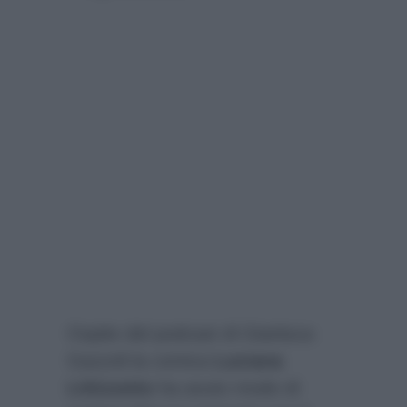
Ospite del podcast di Gianluca
Gazzoli la comica
Luciana
Littizzetto
ha avuto modo di