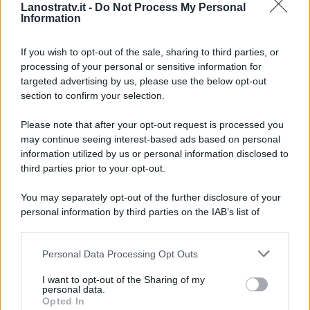
Lanostratv.it -
Do Not Process My Personal
affrontare un cambiamento
Information
drastico e un po’ di paura
l’avevamo”
.
If you wish to opt-out of the sale, sharing to third parties, or
processing of your personal or sensitive information for
targeted advertising by us, please use the below opt-out
section to confirm your selection.
Please note that after your opt-out request is processed you
may continue seeing interest-based ads based on personal
information utilized by us or personal information disclosed to
third parties prior to your opt-out.
You may separately opt-out of the further disclosure of your
personal information by third parties on the IAB’s list of
downstream participants.
Personal Data Processing Opt Outs
This information may also be disclosed by us to third parties
ULTIME NOTIZIE
on the IAB’s List of Downstream Participants that may further
I want to opt-out of the Sharing of my
disclose it to other third parties.
personal data.
Temptation Island, puntata
Opted In
speciale a settembre? Lo spoiler
Please note that this website/app uses one or more Google