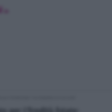
o per L’Eredità Estate: “Una Ghigliottina con una novità”
o per L’Eredità Estate: