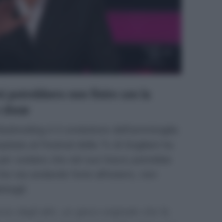
i potrebbero non finire con la
e show
Bubinoblog.it
il conduttore dell’ammiraglia
itata al Festival della Tv di Dogliani ha
 per svelare che nel suo futuro potrebbe
che sta andando forte all’estero, non
ttagli:
rso dagli altri, un gioco originale che fa