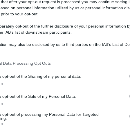
 that after your opt-out request is processed you may continue seeing i
The Vo
 partire dal 20 luglio in access prime time
Fiorel
ased on personal information utilized by us or personal information dis
tefano De Martino
. E in questa occasione
 prior to your opt-out.
Ascolt
ia
Rai
, come riportato dal portale
Montal
rately opt-out of the further disclosure of your personal information by
dichiarato che le novità non saranno
Gerry 
he IAB’s list of downstream participants.
fortun
e la classica
Ghigliottina
sarà diversa
tion may also be disclosed by us to third parties on the IAB’s List of 
 that may further disclose it to other third parties.
iversi, sorprese e una Ghigliottina con
 that this website/app uses one or more Google services and may gath
l Data Processing Opt Outs
including but not limited to your visit or usage behaviour. You may click 
 to Google and its third-party tags to use your data for below specifi
o opt-out of the Sharing of my personal data.
ogle consent section.
 della fortuna: chi vincerà questa
In
o opt-out of the Sale of my Personal Data.
ess prime estivo dell’ammiraglia
Rai
da
In
ttembre. E quest’ultimo se la dovrà vedere
to opt-out of processing my Personal Data for Targeted
ing.
i successo di questo lungo anno: La
In
o per cui in casa
Mediaset
hanno deciso