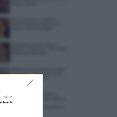
risposta spiazza
Marianna Scarci: “Saranno
Famosi? Niente cachet. Ecco
com’era Maria De Filippi”
Temptation Island, Soraya
Sabetta massacrata: “Sono stata
minacciata di morte”
Andrea Dal Corso come sta dopo
l’incidente: “Operazione fatta.
Ecco cosa mi aspetta”
tion Island torna a settembre su
sonal or
 5? Raffaella Mennoia rompe il silenzio
ection to
la Griggi su Chi l’ha visto: “Sciarelli mi
to di essere meno buona”