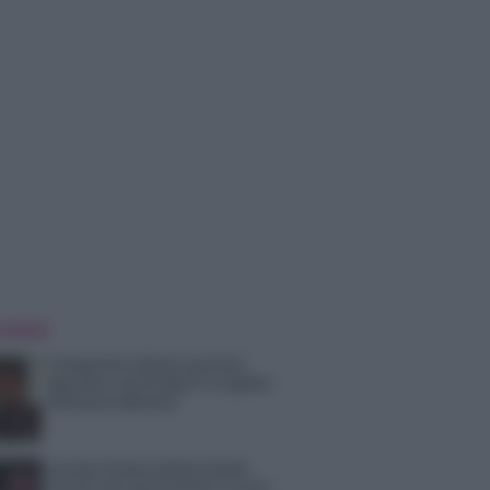
 NOTIZIE
Temptation Island, puntata
speciale a settembre? Lo spoiler
di Rosario Monetti
Carmen Russo ed Enzo Paolo
Turchi nel cast di Amici? La loro