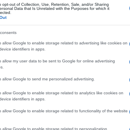
o opt-out of Collection, Use, Retention, Sale, and/or Sharing
ow estivo al posto dello storico quiz
l’ha
ersonal Data that Is Unrelated with the Purposes for which it
lected.
Scotti
sempre al Festival della Tv di
Out
otivo si dovrebbe fare harakiri e mettere
consents
ndoci l’ignoto, quando il tuo principale
ltro quiz più visto della Tv per tutta
o allow Google to enable storage related to advertising like cookies on
evice identifiers in apps.
la certezza di fare dai 4 milioni di
Silvio Berlusconi
lasciando campo libero
o allow my user data to be sent to Google for online advertising
s.
 C’è adesso da chiedersi chi vincerà
olti.
La Ruota
darà filo da torcere pure a
to allow Google to send me personalized advertising.
o allow Google to enable storage related to analytics like cookies on
evice identifiers in apps.
o allow Google to enable storage related to functionality of the website
o allow Google to enable storage related to personalization.