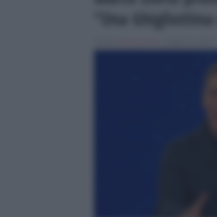
“Una Ghigliottina
Scritto da
Alessio Cimino
, il Maggio 30, 2026 ,