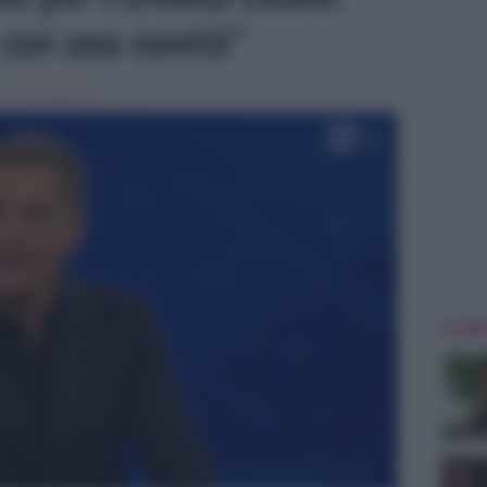
 con una novità”
 in
Personaggi Tv
ULTIME