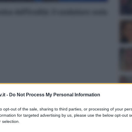
tiva dell’Eredità: il conduttore svela
.it -
Do Not Process My Personal Information
Tempta
to opt-out of the sale, sharing to third parties, or processing of your per
Canale
formation for targeted advertising by us, please use the below opt-out s
spite al Festival della Tv di Dogliani ha
Raffael
 selection.
ha det
suo imminente progetto alla guida