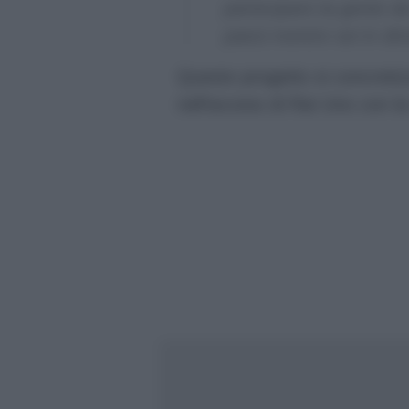
partecipare la gente d
paesi mentre sei in di
Questo progetto si concretiz
nell’access di Rai Uno con la