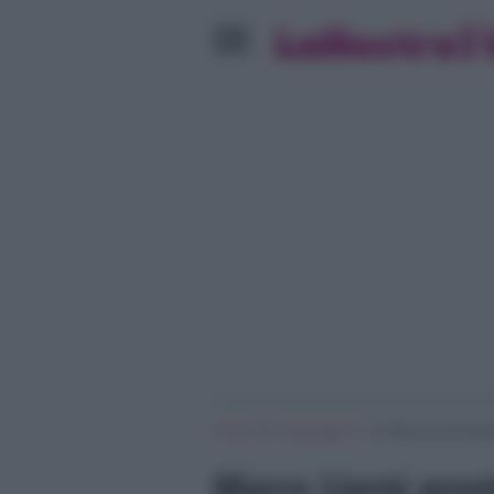
»
»
Home
Personaggi Tv
Marco Liorni pront
Marco Liorni pront