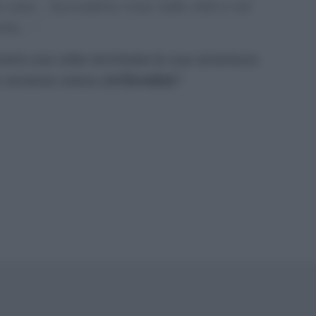
a casa…Succedono cose nelle città e nei
retta…”
zerà una volta terminata la sua avventura
 versione estiva dell’
Eredità
?