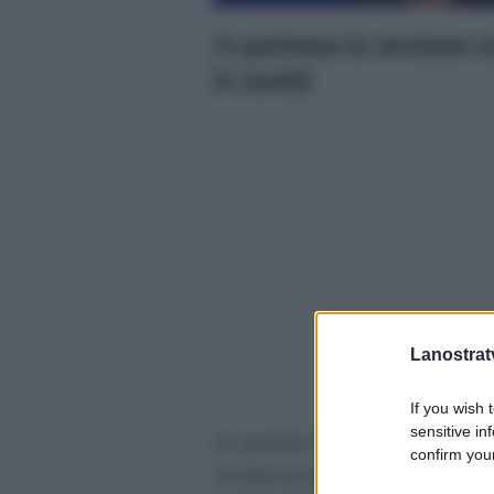
In partenza la versione es
le novità
Lanostratv
If you wish 
sensitive in
In queste ore
Marco Liorni
o
confirm your
ovviamente parlato pure del 