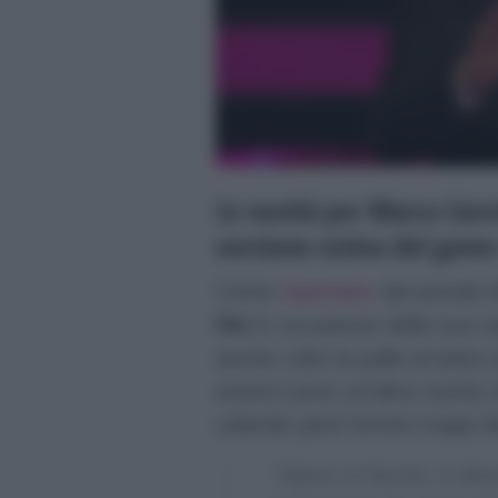
Le novità per Marco Liorn
versione estiva del gam
Come
riportato
dal portale
Rai
in occasione della sua osp
anche colto la palla al balzo
esserci pure un’altra novità 
volendo però fornire troppi de
“Spero si faccia, è dive