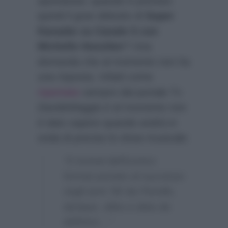
spontanea: quando è previsto
quindi il gran debutto di
Super
Karaoke su Canale 5 con
Michelle Hunziker
? Una
domanda che al momento non ha
una risposta. Infatti come
riportato
sempre dal portale Tv
DavideMaggio.it
al momento non
è dato sapere quando andrà in
onda di preciso lo show musicale:
“Il revival dell’iconico
format portato al successo
negli anni ’90 da Fiorello,
dunque, slitta a data da
definirsi…”