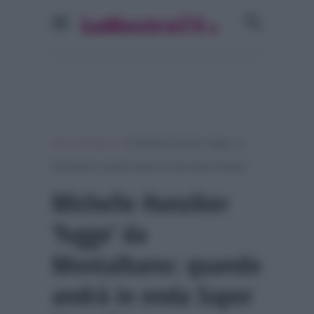
»
»
Home
Musica
Michelle Hunziker ‘fugge’ da
Montalbano: quando andrà in onda Super Karaoke
Michelle Hunziker
‘fugge’ da
Montalbano: quando
andrà in onda Super