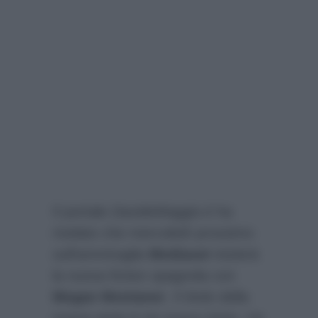
Il portale
DavideMaggio.it
ha
rivelato che mercoledì prossimo
sull’ammiraglia
Mediaset
inizierà
la nuova fiction spagnola con
Megan Montaner
. Il titolo della