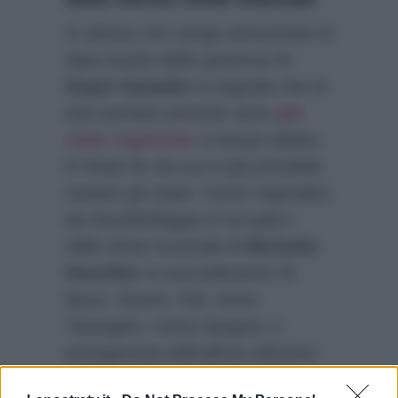
In attesa che venga annunciata la
data esatta della partenza di
Super Karaoke
si segnala che le
due puntate previste sono
già
state registrate
a tempo debito.
E infatti fin da ora è già possibile
svelare gli ospiti. Come segnalato
da
DavideMaggio.it
sul palco
dello show musicale di
Michelle
Hunziker
si succederanno Al
Bano, Noemi, Raf, Anna
Tatangelo, Ivana Spagna, il
protagonista dell’ultima edizione
dell’Eurovision Song Contest