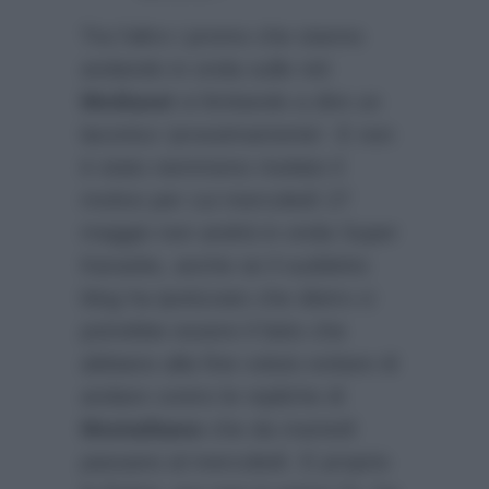
Tra l’altro i promo che stanno
andando in onda sulle reti
Mediaset
si limitando a dire un
laconico ‘prossimamente’. E non
è stato nemmeno rivelato il
motivo per cui mercoledì 27
maggio non andrà in onda Super
Karaoke, anche se il suddetto
blog ha ipotizzato che dietro ci
potrebbe essere il fatto che
abbiano alla fine voluto evitare di
andare contro le repliche di
Montalbano
che da martedì
passano al mercoledì. E proprio