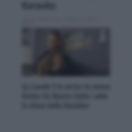
Karaoke
Scritto da
Alessio Cimino
, il Maggio 21, 2026 , in
Musica
Su Canale 5 in arrivo la nuova
fiction Un Nuovo inizio: salta
lo show della Hunziker