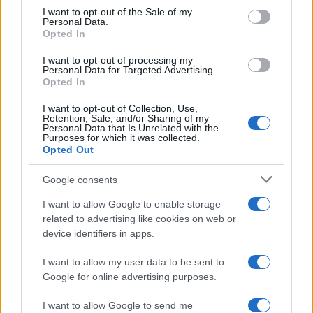
di Rosario Monetti
services and may gather and store information including but
I want to opt-out of the Sale of my
Personal Data.
not limited to your visit or usage behaviour. You may click to
Opted In
grant or deny consent to Google and its third-party tags to
Carmen Russo ed Enzo Paolo
use your data for below specified purposes in below Google
Turchi nel cast di Amici? La loro
I want to opt-out of processing my
consent section.
risposta spiazza
Personal Data for Targeted Advertising.
Opted In
I want to opt-out of Collection, Use,
Marianna Scarci: “Saranno
Retention, Sale, and/or Sharing of my
Famosi? Niente cachet. Ecco
Personal Data that Is Unrelated with the
com’era Maria De Filippi”
Purposes for which it was collected.
Opted Out
Temptation Island, Soraya
Google consents
Sabetta massacrata: “Sono stata
minacciata di morte”
I want to allow Google to enable storage
related to advertising like cookies on web or
device identifiers in apps.
Andrea Dal Corso come sta dopo
l’incidente: “Operazione fatta.
I want to allow my user data to be sent to
Ecco cosa mi aspetta”
Google for online advertising purposes.
I want to allow Google to send me
Temptation Island torna a settembre su