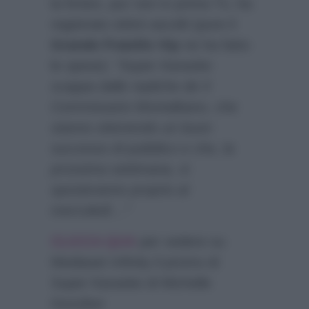
la fiction, pur non in prima Tv, ha
registrato ottimi ascolti (pure il
Grande Fratello Vip
ne ha fatto
le spese):
“Super Karaoke
scappa dalle repliche de Il
Commissario Montalbano, che
stanno ottenendo un buon
successo di pubblico e che, la
prossima settimana, si
sposteranno proprio al
mercoledì…”
CLICCA QUA
per vedere su
Mediaset Infinity il promo di
Super Karaoke di Michelle
Hunziker