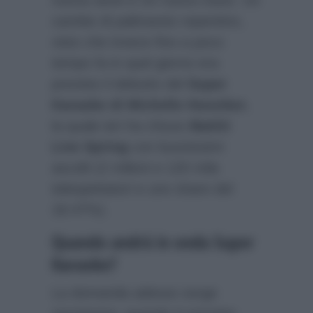
nuova serie è Un nuovo inizio. Un
cambio di palinsesto repentino,
visto che invece fino a poco
tempo fa in quel giorno era
previsto il debutto del
Super
Karaoke di Michelle Hunziker
,
la quale ieri ha chiuso
Battiti
Live Spring
con buonissimi
ascolti (2 milioni e 120 mila
telespettatori e uno share del
18.47%).
Quando andrà in onda Super
Karaoke?
La domanda adesso sorge