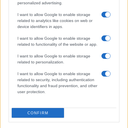
personalized advertising.
Canale 5? Raffaella Mennoia rompe il silenzio
Raffaella Griggi su Chi l’ha visto: “Sciarelli mi
I want to allow Google to enable storage
ha detto di essere meno buona”
related to analytics like cookies on web or
The Voice Senior, rivoluzione in giuria:
device identifiers in apps.
Fiorella Mannoia sostituisce Loredana Bertè
I want to allow Google to enable storage
Ascolti Tv 3 agosto: vince Il Giovane
related to functionality of the website or app.
Montalbano, Ruota ad un passo dal 30%
Gerry Scotti sul successo de La ruota della
I want to allow Google to enable storage
fortuna: “Rai ci ha preso sottogamba”
related to personalization.
I want to allow Google to enable storage
related to security, including authentication
functionality and fraud prevention, and other
user protection.
Programmi Tv
Personaggi
Serie Tv
CONFIRM
Soap
Gossip
Musica
Ascolti Tv
The Voice
Chi Siamo