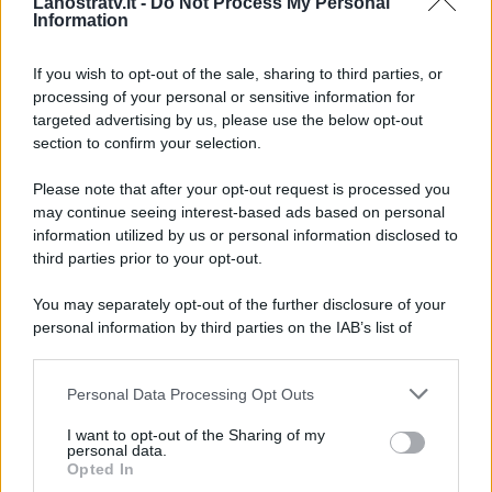
Lanostratv.it -
Do Not Process My Personal
2026 Sal Da Vinci, Serena
Information
Brancale e dulcis in fundo
Francesco Renga.
If you wish to opt-out of the sale, sharing to third parties, or
processing of your personal or sensitive information for
targeted advertising by us, please use the below opt-out
section to confirm your selection.
Please note that after your opt-out request is processed you
may continue seeing interest-based ads based on personal
information utilized by us or personal information disclosed to
third parties prior to your opt-out.
You may separately opt-out of the further disclosure of your
personal information by third parties on the IAB’s list of
downstream participants.
Personal Data Processing Opt Outs
This information may also be disclosed by us to third parties
on the IAB’s List of Downstream Participants that may further
ULTIME NOTIZIE
I want to opt-out of the Sharing of my
disclose it to other third parties.
personal data.
Temptation Island, puntata
Opted In
speciale a settembre? Lo spoiler
Please note that this website/app uses one or more Google