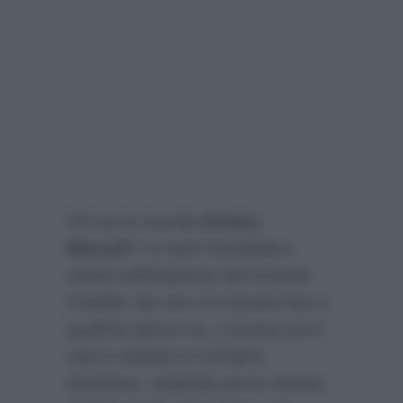
Chi se la ricorda
Oriana
Marzoli
? In tanti l’avrebbero
voluta nell’edizione del Grande
Fratello Vip che si è tenuta fino a
qualche giorno fa, e invece poi il
cast è andato in tutt’altra
direzione, vedendo poi la vittoria