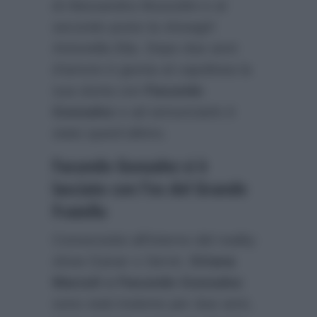
di Alessandra Mussolini e al
secondo posto la showgirl
Antonella Elia. Dopo due anni
d’amore è giunta al capolinea la
sua storia con
Facundo
Gonzalez
e ad annunciarlo è
stato quest’ultimo.
Facundo Gonzalez si è
lasciato con l’ex del Grande
Fratello
Conosciutisi all’interno del reality
show Ganar o Servir,
Oriana
Marzoli e Facundo Gonzalez
sono stati insieme per due anni,