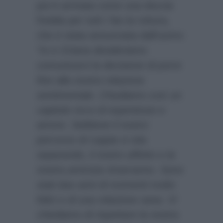
poi è arrivata come una doccia
fredda per tutti i fan la rottura,
che è stata annunciata dall’uomo:
“Io e Oriana desideriamo
comunicarvi la decisione di porre
fine alla nostra relazione
sentimentale. Chiudiamo così un
capitolo ricco di esperienze e
amore. Sebbene il nostro
percorso di coppia si stia
separando, il nostro affetto e la
nostra amicizia rimarranno. Sono
stati due anni di momenti molto
felici e di una relazione sana. Vi
chiediamo di rispettare la nostra