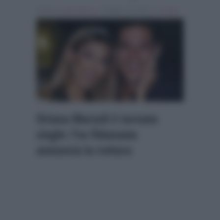
Scritto da
Denis Bocca
, il Maggio 26, 2026 , in
Gossip
Oriana Marzoli è tornata
single: l’ex fidanzata
annuncia la rottura