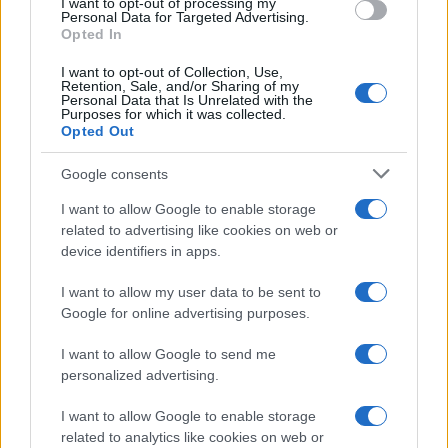
I want to opt-out of processing my
“Avrai un futuro fantastico”
consent section.
Personal Data for Targeted Advertising.
Opted In
I want to opt-out of Collection, Use,
Helena Prestes e Javier Martinez
Retention, Sale, and/or Sharing of my
sono in crisi oppure no? Lui
Personal Data that Is Unrelated with the
rompe il silenzio
Purposes for which it was collected.
Opted Out
Uomini e Donne, sfogo al veleno
Google consents
di Ludovica Valli: “Letto cose
sconvolgenti su di me”
I want to allow Google to enable storage
related to advertising like cookies on web or
device identifiers in apps.
Uomini e Donne, retroscena di
Alice Barisciani: “Ricevevo
I want to allow my user data to be sent to
minacce e insulti”
Google for online advertising purposes.
I want to allow Google to send me
Belen Rodriguez ritrova la serenità: il bacio
con il compagno Gaetano Fidanzati
personalized advertising.
Uomini e Donne, Elisabetta Gigante in
I want to allow Google to enable storage
ospedale: “Barcollo ma non mollo”
related to analytics like cookies on web or