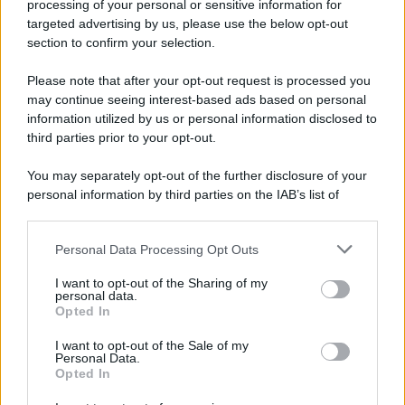
processing of your personal or sensitive information for
targeted advertising by us, please use the below opt-out
section to confirm your selection.
Please note that after your opt-out request is processed you
may continue seeing interest-based ads based on personal
information utilized by us or personal information disclosed to
third parties prior to your opt-out.
You may separately opt-out of the further disclosure of your
personal information by third parties on the IAB’s list of
downstream participants.
Personal Data Processing Opt Outs
This information may also be disclosed by us to third parties
ULTIME NOTIZIE
on the IAB’s List of Downstream Participants that may further
I want to opt-out of the Sharing of my
disclose it to other third parties.
personal data.
Amici, già finita tra Nicola
Opted In
Marchionni e Valentina Pesaresi:
Please note that this website/app uses one or more Google
“Siamo molto distanti”
services and may gather and store information including but
I want to opt-out of the Sale of my
Personal Data.
not limited to your visit or usage behaviour. You may click to
Opted In
grant or deny consent to Google and its third-party tags to
La Ruota della Fortuna,
use your data for below specified purposes in below Google
complimenti per Gerry Scotti: