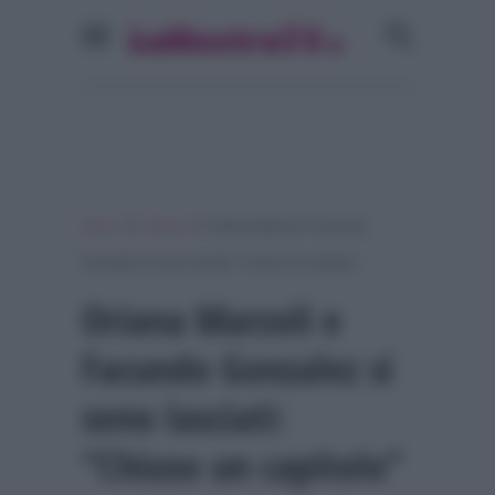
»
»
Home
Gossip
Oriana Marzoli e Facundo
Gonzalez si sono lasciati: “Chiuso un capitolo”
Oriana Marzoli e
Facundo Gonzalez si
sono lasciati:
“Chiuso un capitolo”