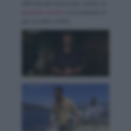
difficoltà gli innamorati, anche se
qualche rumor
a tal proposito è
già circolato online.