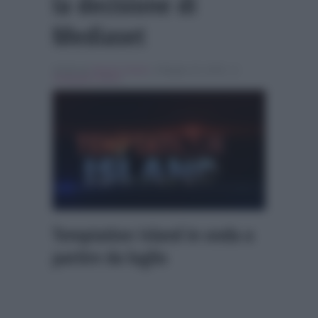
la decisione di
Mediaset
Scritto da
Alessio Cimino
, il Maggio 25, 2026 , in
Temptation Island
Temptation Island in onda a
partire da luglio