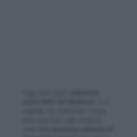
Oggi sono usciti i
palinsesti
estivi delle reti Mediaset
. E si
segnala che finalmente è stata
fatta pure luce sulla messa in
onda della
prossima edizione di