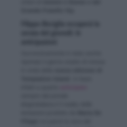
orfani di
Uomini e Donne e del
Grande Fratello Vip
.
Filippo Bisciglia occuperà la
serata del giovedì: le
anticipazioni
Successivamente è stato anche
riportato il giorno esatto di messa
in onda della
nuova edizione di
Temptation Island
. In base
infatti a quanto
anticipato
sempre dal portale
blogtvitaliana.it
il reality delle
tentazioni prodotto da
Maria De
Filippi
occuperà la sera del