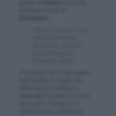
giovedì di
Canale 5
una volta
terminata la serie Tv
Montmartre
:
“Dopo la messa in onda
della serie francese
Montmartre, arriva la
nuova edizione di
Temptation Island…”
Al momento non è dato sapere
quali saranno le coppie che
hanno deciso di mettere a
repentaglio il proprio amore né
chi saranno i tentatori e le
tentatrici pronti a mettere in