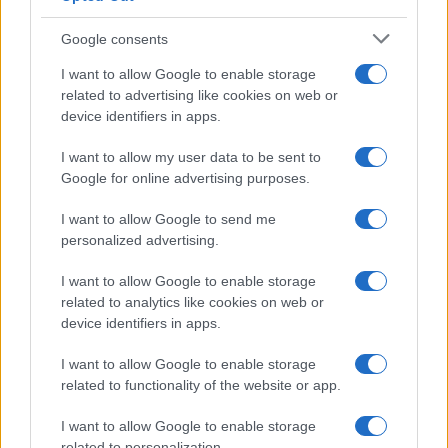
Belen Rodriguez ritrova la
Google consents
serenità: il bacio con il
compagno Gaetano Fidanzati
I want to allow Google to enable storage
related to advertising like cookies on web or
device identifiers in apps.
Uomini e Donne, Elisabetta
Gigante in ospedale: “Barcollo
I want to allow my user data to be sent to
ma non mollo”
Google for online advertising purposes.
I want to allow Google to send me
Temptation Island, affari d’oro per Giovanni
personalized advertising.
Grazioso: attività in espansione?
Benjamin Mascolo replica alla sua ex
I want to allow Google to enable storage
fidanzata Bella Thorne: “Dicono di me…”
related to analytics like cookies on web or
Amici, Simone Nolasco vittima di un
device identifiers in apps.
incidente: “Mi è passata tutta la vita davanti”
I want to allow Google to enable storage
Un medico in famiglia, l’appello di Margot
related to functionality of the website or app.
Sikabonyi: “Necessario il suo ritorno!”
Temptation Island, Danilo D’Angelo ammette:
I want to allow Google to enable storage
“Non è un periodo semplice”
related to personalization.