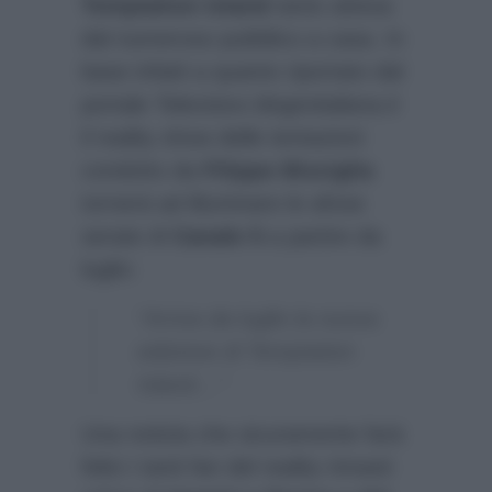
Temptation Island
tanto attesa
dal numeroso pubblico a casa. In
base infatti a quanto riportato dal
portale Televisivo
blogtvitaliana.it
il reality show delle tentazioni
condotto da
Filippo Bisciglia
tornerà ad illuminare le afose
serate di
Canale 5
a partire da
luglio:
“Arriva da luglio la nuova
edizione di Temptation
Island…”
Una notizia che sicuramente farà
felici i tanti fan del reality rimasti