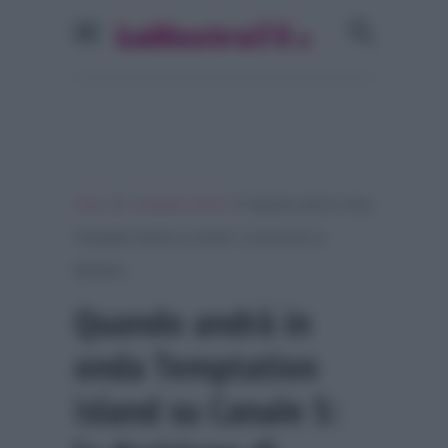
»
»
Home
Temptation Island
Quando andrà in onda
Temptation Island su Canale 5: la decisione di
Mediaset
Quando andrà in
onda Temptation
Island su Canale 5: