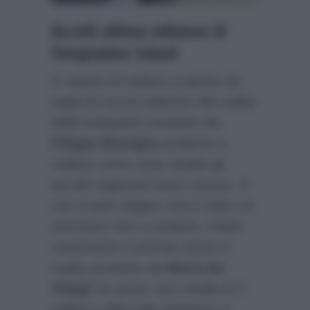
Ascolti ultima edizione di
Temptation Island
In attesa di vedere a partire da
luglio la nuova edizione del reality
delle tentazioni condotto da
Filippo Bisciglia
andiamo a
vedere come sono andati gli
ascolti registrati l’anno scorso. E
non si può negare che è stato un
successo vero e proprio. Infatti
nonostante il periodo estivo il
reality prodotto da
Maria De
Filippi
ha avuto una media di 3
milioni e 893 mila spettatori a