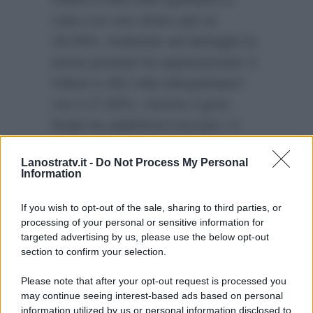
casa con uno share pari al
29.94%. Andando nel dettaglio la
prima puntata ha appassionato 3
milioni e 452 mila telespettatori
con il 27.80%, mentre il gran
finale ha addirittura toccato i 4
milioni e 601 mila spettatori con il
Lanostratv.it -
Do Not Process My Personal
32.86%. Anche la prossima
Information
edizione riuscirà a battere ogni
record di ascolti?
If you wish to opt-out of the sale, sharing to third parties, or
processing of your personal or sensitive information for
targeted advertising by us, please use the below opt-out
section to confirm your selection.
Please note that after your opt-out request is processed you
may continue seeing interest-based ads based on personal
information utilized by us or personal information disclosed to