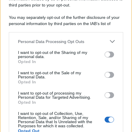
third parties prior to your opt-out.
You may separately opt-out of the further disclosure of your
personal information by third parties on the IAB’s list of
downstream participants.
Personal Data Processing Opt Outs
This information may also be disclosed by us to third parties
on the IAB’s List of Downstream Participants that may further
ULTIME NOTIZIE
I want to opt-out of the Sharing of my
disclose it to other third parties.
personal data.
Helena Prestes e Javier Martinez
Opted In
sono in crisi oppure no? Lui
Please note that this website/app uses one or more Google
rompe il silenzio
services and may gather and store information including but
I want to opt-out of the Sale of my
Personal Data.
not limited to your visit or usage behaviour. You may click to
Opted In
grant or deny consent to Google and its third-party tags to
Uomini e Donne, sfogo al veleno
use your data for below specified purposes in below Google
di Ludovica Valli: “Letto cose
I want to opt-out of processing my
consent section.
sconvolgenti su di me”
Personal Data for Targeted Advertising.
Opted In
I want to opt-out of Collection, Use,
Uomini e Donne, retroscena di
Retention, Sale, and/or Sharing of my
Alice Barisciani: “Ricevevo
Personal Data that Is Unrelated with the
minacce e insulti”
Purposes for which it was collected.
Opted Out