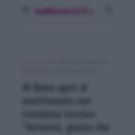
»
»
Home
Gossip
Al Bano apre al matrimonio con
Loredana Lecciso: “Arriverà, giusto che ci sia”
Al Bano apre al
matrimonio con
Loredana Lecciso:
“Arriverà, giusto che