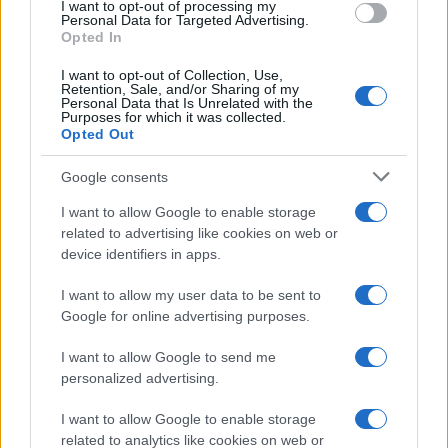
I want to opt-out of processing my
“Ho conservato gli screen”
consent section.
Personal Data for Targeted Advertising.
Opted In
I want to opt-out of Collection, Use,
Ballando con le stelle 2026,
Retention, Sale, and/or Sharing of my
rivoluzione di Milly Carlucci:
Personal Data that Is Unrelated with the
tutte le indiscrezioni
Purposes for which it was collected.
Opted Out
Temptation Island, la
Google consents
confessione di Perla Vatiero:
“Non riesco più a guardarlo”
I want to allow Google to enable storage
related to advertising like cookies on web or
device identifiers in apps.
Grazia Kendi soffre per la fine
della storia con Mattia Scudieri:
I want to allow my user data to be sent to
“So cosa ci ha distrutti”
Google for online advertising purposes.
I want to allow Google to send me
Temptation Island, puntata speciale a
settembre? Lo spoiler di Rosario Monetti
personalized advertising.
Carmen Russo ed Enzo Paolo Turchi nel cast di
I want to allow Google to enable storage
Amici? La loro risposta spiazza
related to analytics like cookies on web or