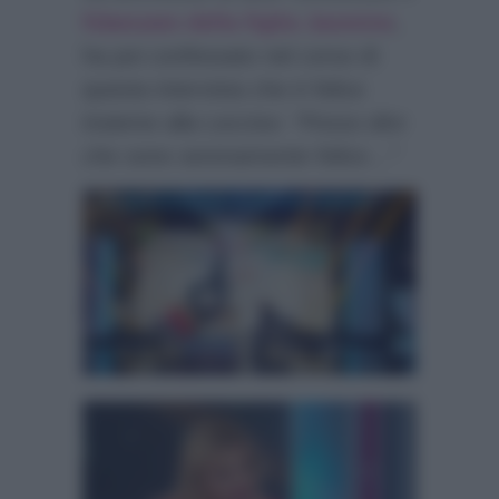
fidanzato della figlia Jasmine
,
ha poi confessato nel corso di
questa intervista che è felice
insieme alla Lecciso:
“Posso dire
che sono serenamente felice…”