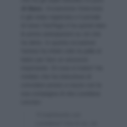
Al Bano
. Ovviamente l’intervista
è già stata registrata e il portale
di news
FanPage.it
ha quindi dato
le prime anticipazioni su ciò che
ha detto. In questa occasione
l’artista ha infatti colto la palla al
balzo per fare un annuncio
importante. Di cosa si tratta? Ha
rivelato che ha intenzione di
convolare presto a nozze con la
sua compagna di vita Loredana
Lecciso:
“Il matrimonio con
Loredana? Ora lo so, ne