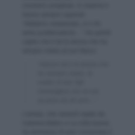
momenti complicati. E insieme li
hanno sempre superati:
“Abbiamo sorpassato, io e lei,
tante problematiche…”
Ha quindi
capito che è lei la donna che ha
sempre voluto al suo fianco
“Adesso lei è la donna che
ho sempre voluto, la
madre di due figli
meravigliosi che mi sta
accanto da 26 anni…”
L’artista, che venerdì ospite da
Caterina Balivo a La volta buona
ha ammesso di aver conosciuto il