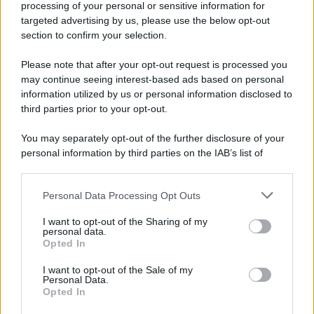
processing of your personal or sensitive information for
targeted advertising by us, please use the below opt-out
section to confirm your selection.
Please note that after your opt-out request is processed you
may continue seeing interest-based ads based on personal
information utilized by us or personal information disclosed to
third parties prior to your opt-out.
You may separately opt-out of the further disclosure of your
personal information by third parties on the IAB’s list of
downstream participants.
Personal Data Processing Opt Outs
This information may also be disclosed by us to third parties
ULTIME NOTIZIE
on the IAB’s List of Downstream Participants that may further
I want to opt-out of the Sharing of my
disclose it to other third parties.
personal data.
Amici: Opi svela una volta per
Opted In
tutte che tipo di rapporto ha con
Please note that this website/app uses one or more Google
Michelle
services and may gather and store information including but
I want to opt-out of the Sale of my
Personal Data.
not limited to your visit or usage behaviour. You may click to
Opted In
grant or deny consent to Google and its third-party tags to
Temptation Island, Danilo diffida
use your data for below specified purposes in below Google
Simona Giordano che replica: