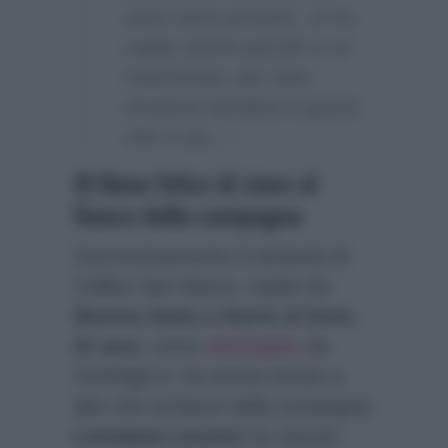
sono certo arriverà…E ho
capito anche perché sì al
matrimonio, per tutto
l’insieme familiare è giusto
che ci sia…”
Al Bano felice di stare al
fianco della compagna
Successivamente il cantante di
Cellino San Marco, ospite da
Monica Setta a Storie al bivio
di sera
, come
anticipato
da
FanPage.it
, ha anche tenuto a
dire che al fianco della compagna
Loredana Lecciso
ha vissuto