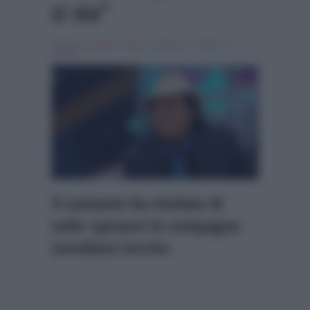
ci sia”
Scritto da
Alessio Cimino
, il Giugno 27, 2026 , in
Gossip
Il cantante ha rivelato di
voler sposare la compagna
Loredana Lecciso