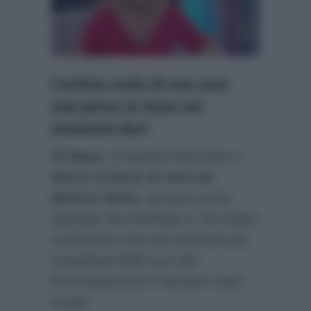
L’artista svela di non aver
mai perso la testa nei
momenti duri
Al Bano
, in questa intervista a
Storie al bivio di sera da
Monica Setta
, sempre come
riportato da
FanPage.it
, ha inoltre
confessato che nei momenti più
complicati della sua vita
fortunatamente è sempre stato
lucido: