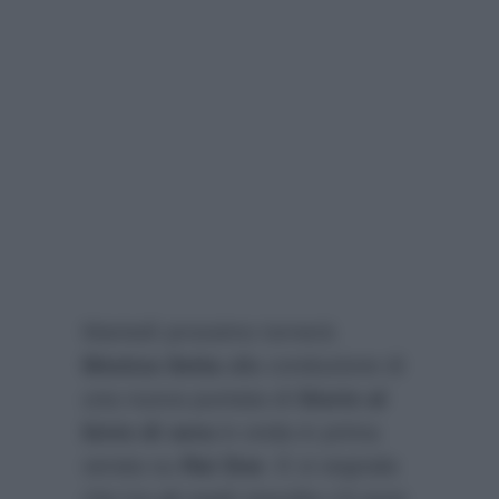
Martedì prossimo tornerà
Monica Setta
alla conduzione di
una nuova puntata di
Storie al
bivio di sera
in onda in prima
serata su
Rai Due
. E si segnala
che tra gli ospiti stavolta c’è pure