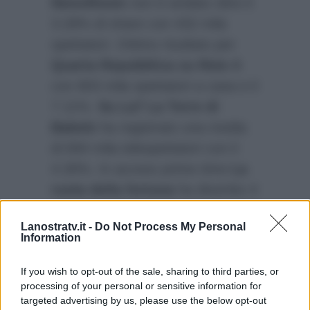
NewsRoom
non è andato oltre il
3.28% di share con 432 mila
spettatori. Ottimo risultato per
Quarta Repubblica su Rete 4
con 803 mila spettatori a casa e il
7.11%.
Su La7 La Torre di
Babele
ha registrato una media
di 694 mila telespettatori con il
4.30%. In access prime time
La
ruota della fortuna
ha divertito 4
milioni e 417 mila spettatori con il
Lanostratv.it -
Do Not Process My Personal
25.09%, mentre
Affari Tuoi
ha
Information
registrato 4 milioni e 310 mila
telespettatori con il 24.48%.
If you wish to opt-out of the sale, sharing to third parties, or
processing of your personal or sensitive information for
targeted advertising by us, please use the below opt-out