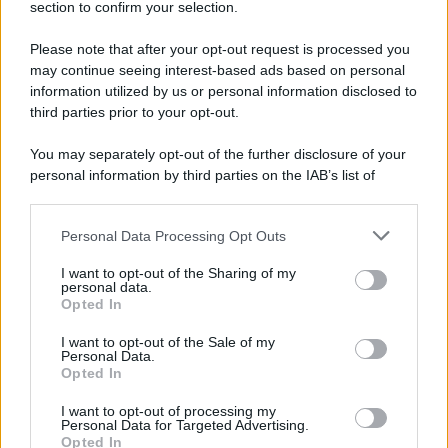
section to confirm your selection.
Please note that after your opt-out request is processed you
may continue seeing interest-based ads based on personal
information utilized by us or personal information disclosed to
third parties prior to your opt-out.
You may separately opt-out of the further disclosure of your
personal information by third parties on the IAB’s list of
downstream participants.
Personal Data Processing Opt Outs
This information may also be disclosed by us to third parties
ULTIME NOTIZIE
on the IAB’s List of Downstream Participants that may further
I want to opt-out of the Sharing of my
disclose it to other third parties.
personal data.
Temptation Island, Danilo
Opted In
D’Angelo ammette: “Non è un
Please note that this website/app uses one or more Google
periodo semplice”
services and may gather and store information including but
I want to opt-out of the Sale of my
Personal Data.
not limited to your visit or usage behaviour. You may click to
Opted In
grant or deny consent to Google and its third-party tags to
Amici: Opi svela una volta per
use your data for below specified purposes in below Google
tutte che tipo di rapporto ha con
I want to opt-out of processing my
Michelle
consent section.
Personal Data for Targeted Advertising.
Opted In