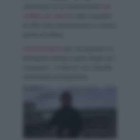
settimana fa la trasmissione
ha
subìto un calo
in valori assoluti
di 300 mila telespettatori e mezzo
punto di share.
CLICCA QUA
per recuperare su
Mediaset Infinity il gran finale de I
Cesaroni – Il ritorno con Claudio
Amendola protagonista