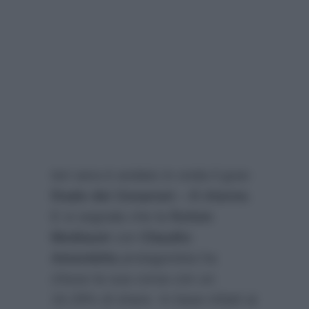
Ieri sera è andato in onda il gran
finale dei Cesaroni – Il ritorno
.
E si segnala che la
fiction
Mediaset
con
Claudio
Amendola
protagonista ha
chiuso la sua corsa con un
16.29% di share. In base infatti ai