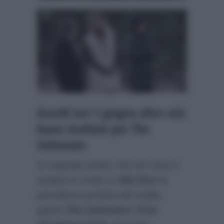
Ascolti ieri 1 giugno altre reti:
buon risultato per The
Unknown
Si segnala inoltre che ieri sera è
andata in onda su
Rai Due
la
penultima puntata del reality
game
The Unknown: Fino