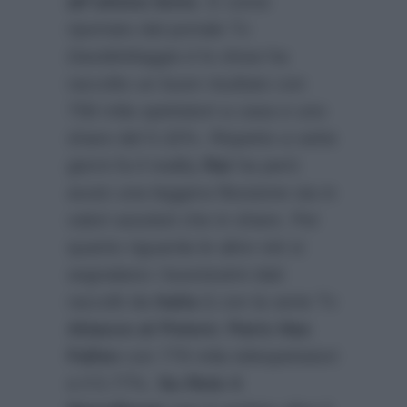
all’ultimo bivio
. E come
riportato dal portale Tv
DavideMaggio.it
lo show ha
raccolto un buon risultato con
758 mila spettatori a casa e uno
share del 5.32%. Rispetto a sette
giorni fa il reality
Rai
ha però
avuto una leggera flessione sia in
valori assoluti che in share. Per
quanto riguarda le altre reti si
segnalano i buonissimi dati
raccolti da
Italia 1
con la serie Tv
Attacco al Potere: Paris Has
Fallen
con 779 mila telespettatori
e il 5.77%.
Su Rete 4