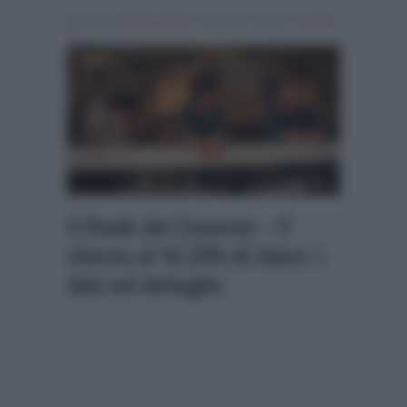
Scritto da
Alessio Cimino
, il Giugno 2, 2026 , in
Ascolti
Tv
Il finale dei Cesaroni – Il
ritorno al 16.29% di share: i
dati nel dettaglio