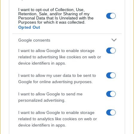
I want to opt-out of Collection, Use,
Temptation Island, Danilo diffida
Retention, Sale, and/or Sharing of my
Simona Giordano che replica:
Personal Data that Is Unrelated with the
“Ho conservato gli screen”
Purposes for which it was collected.
Opted Out
Ballando con le stelle 2026,
Google consents
rivoluzione di Milly Carlucci:
tutte le indiscrezioni
I want to allow Google to enable storage
related to advertising like cookies on web or
device identifiers in apps.
Temptation Island, la
confessione di Perla Vatiero:
I want to allow my user data to be sent to
“Non riesco più a guardarlo”
Google for online advertising purposes.
I want to allow Google to send me
Grazia Kendi soffre per la fine della storia con
Mattia Scudieri: “So cosa ci ha distrutti”
personalized advertising.
Temptation Island, puntata speciale a
I want to allow Google to enable storage
settembre? Lo spoiler di Rosario Monetti
related to analytics like cookies on web or
Carmen Russo ed Enzo Paolo Turchi nel cast di
device identifiers in apps.
Amici? La loro risposta spiazza