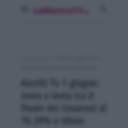
»
»
Home
Ascolti Tv
Ascolti Tv 1 giugno: testa a
testa tra il finale dei Cesaroni al 16.29% e Ulisse
Ascolti Tv 1 giugno:
testa a testa tra il
finale dei Cesaroni al
16.29% e Ulisse