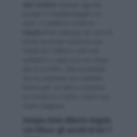
dati Auditel
riportati oggi dal
portale Tv
DavideMaggio.it
la
serie Tv andata in onda su
Canale 5
ha radunato ieri sera di
fronte al piccolo schermo una
media di 2 milioni e 186 mila
spettatori a casa con uno share
pari al 16.29%. Dati accettabili,
ma sicuramente non esaltanti.
Motivo per cui tutti si chiedono
sui social se ci sarà o meno una
nuova stagione.
Sempre bene Alberto Angela
con Ulisse: gli ascolti di ieri 1