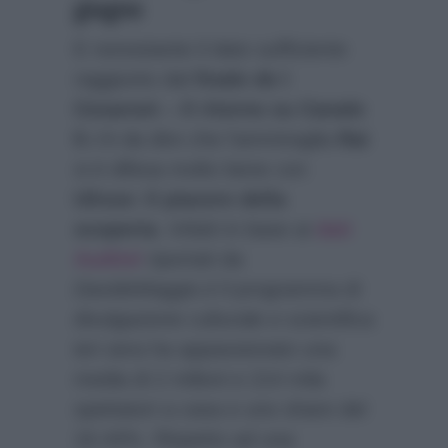
giugno
E nonostante il dato sufficiente
raggiunto dal
finale de I
Cesaroni – Il ritorno su Canale
5
c’è da dire che l’ammiraglia
Rai
si è difesa molto bene con
Ulisse: Il piacere della
scoperta
. Infatti in base ai
dati
Auditel
riportati da
DavideMaggio.it
il programma di
divulgazione culturale e scientifica
ieri sera ha appassionato una
media di 2 milioni e 214 mila
spettatori a casa e uno share del
16.44%. Rispetto ad una