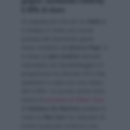
giugno: Sarabanda Celebrity
6.90% di share
Si segnala poi che ieri su
Italia 1
è andata in onda una nuova
puntata del divertente game
show condotto da
Enrico Papi
. E
in base ai
dati Auditel
riportati
stamattina da
DavideMaggio.it
il
programma ha divertito 874 mila
spettatori a casa con uno share
del 6.90%. In access prime time
invece la
puntata di Affari Tuoi
di
Stefano De Martino
andata in
onda su
Rai Uno
ha radunato di
fronte al piccolo schermo una