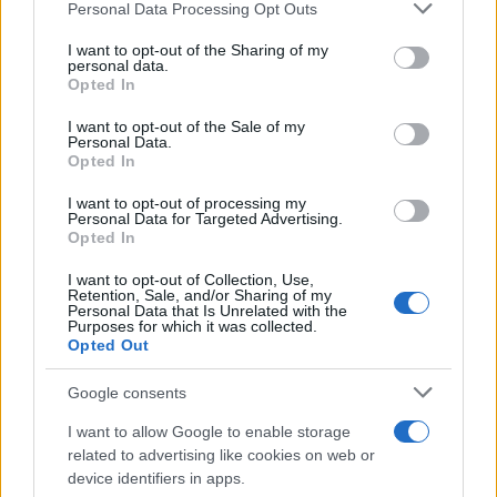
Personal Data Processing Opt Outs
This information may also be disclosed by us to third parties
ULTIME NOTIZIE
on the IAB’s List of Downstream Participants that may further
I want to opt-out of the Sharing of my
disclose it to other third parties.
personal data.
Amici: Opi svela una volta per
Opted In
tutte che tipo di rapporto ha con
Please note that this website/app uses one or more Google
Michelle
services and may gather and store information including but
I want to opt-out of the Sale of my
Personal Data.
not limited to your visit or usage behaviour. You may click to
Opted In
grant or deny consent to Google and its third-party tags to
Temptation Island, Danilo diffida
use your data for below specified purposes in below Google
Simona Giordano che replica:
I want to opt-out of processing my
“Ho conservato gli screen”
consent section.
Personal Data for Targeted Advertising.
Opted In
I want to opt-out of Collection, Use,
Ballando con le stelle 2026,
Retention, Sale, and/or Sharing of my
rivoluzione di Milly Carlucci:
Personal Data that Is Unrelated with the
tutte le indiscrezioni
Purposes for which it was collected.
Opted Out
Temptation Island, la
Google consents
confessione di Perla Vatiero:
“Non riesco più a guardarlo”
I want to allow Google to enable storage
related to advertising like cookies on web or
device identifiers in apps.
Grazia Kendi soffre per la fine