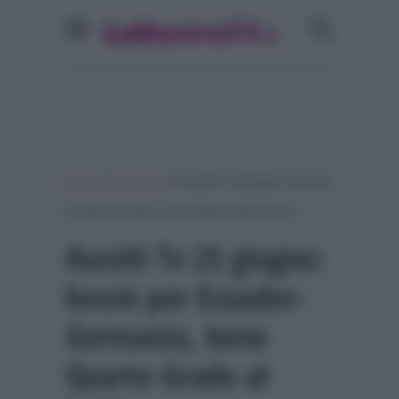
»
»
Home
Ascolti Tv
Ascolti Tv 25 giugno: boom per
Ecuador-Germania, bene Quarto Grado al 9.1%
Ascolti Tv 25 giugno:
boom per Ecuador-
Germania, bene
Quarto Grado al