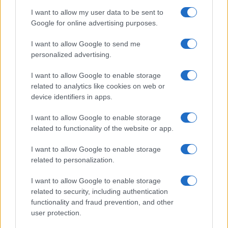
della storia con Mattia Scudieri:
I want to allow my user data to be sent to
“So cosa ci ha distrutti”
Google for online advertising purposes.
I want to allow Google to send me
Temptation Island, puntata speciale a
settembre? Lo spoiler di Rosario Monetti
personalized advertising.
Carmen Russo ed Enzo Paolo Turchi nel cast di
I want to allow Google to enable storage
Amici? La loro risposta spiazza
related to analytics like cookies on web or
Marianna Scarci: “Saranno Famosi? Niente
device identifiers in apps.
cachet. Ecco com’era Maria De Filippi”
I want to allow Google to enable storage
Temptation Island, Soraya Sabetta
related to functionality of the website or app.
massacrata: “Sono stata minacciata di morte”
Andrea Dal Corso come sta dopo l’incidente:
I want to allow Google to enable storage
“Operazione fatta. Ecco cosa mi aspetta”
related to personalization.
I want to allow Google to enable storage
related to security, including authentication
functionality and fraud prevention, and other
user protection.