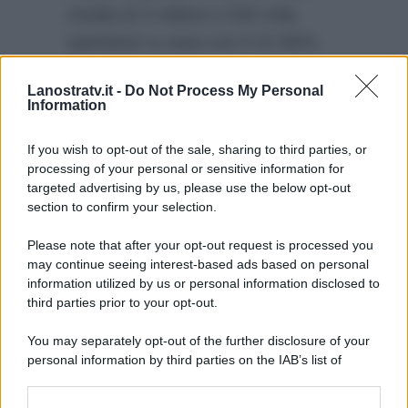
media di 3 milioni e 540 mila
spettatori a casa con il 21.90%.
Ottimi ascolti come sempre
La
Lanostratv.it -
Do Not Process My Personal
ruota della fortuna
con 4 milioni
Information
e 184 mila telespettatori con il
25.30% di share.
If you wish to opt-out of the sale, sharing to third parties, or
processing of your personal or sensitive information for
targeted advertising by us, please use the below opt-out
section to confirm your selection.
Please note that after your opt-out request is processed you
may continue seeing interest-based ads based on personal
information utilized by us or personal information disclosed to
third parties prior to your opt-out.
You may separately opt-out of the further disclosure of your
personal information by third parties on the IAB’s list of
downstream participants.