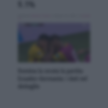
9.1%
Scritto da
Alessio Cimino
, il Giugno 26, 2026 , in
Ascolti
Tv
Domina la serata la partita
Ecuador-Germania: i dati nel
dettaglio