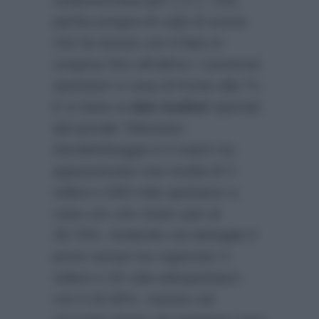
sudamericana per 2 a 1. Una
partita pregna di colpi di scena
che ha tenuto con il fiato in
sospeso fino all’ultimo i numerosi
spettatori a casa di fronte alla Tv.
E in base ai
dati Auditel
riportati
dal portale Televisivo
DavideMasggio.it
il match ha
appassionato una media di 3
milioni e 850 mila spettatori a
casa con uno share pari al
28.70%. Andando nel dettaglio il
primo tempo ha registrato 4
milioni e 25 mila telespettatori
con il 25.90%, mentre nel