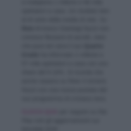
a malapena 1 milione e 66 mila
spettatori a casa. Un risultato ben
al di sotto della media di rete. Su
Rete 4
invece Gianluigi Nuzzi non
conosce flessioni di ascolti, visto
che pure ieri sera il suo
Quarto
Grado
ha informato 1 milione e
57 mila spettatori a casa con uno
share del 9.10%. Si ricorda che
anche stasera su Rete 4 tornerà
Nuzzi con una nuova puntata del
suo programma di cronaca nera.
CLICCA QUA
per seguire su Rai
Play tutti gli aggiornamenti sui
Mondiali 2026