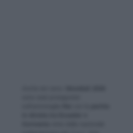
Anche ieri sera i
Mondiali 2026
sono stati protagonisti
sull’ammiraglia
Rai
con la
partita
in diretta tra Ecuador e
Germania
vinta dalla nazionale