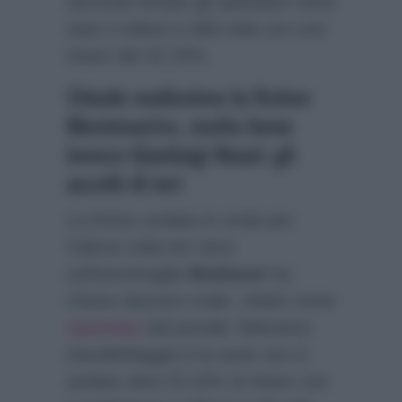
secondo tempo gli spettatori sono
stati 3 milioni e 685 mila con uno
share del 32.20%.
Chiude malissimo la fiction
Montmartre, molto bene
invece Gianluigi Nuzzi: gli
ascolti di ieri
La fiction andata in onda per
l’ultima volta ieri sera
sull’ammiraglia
Mediaset
ha
chiuso davvero male. Infatti come
riportato
dal portale Televisivo
DavideMaggio.it
la serie non è
andata oltre l’8.10% di share con