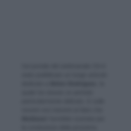
Sul portale del settimanale
Chi
è
stato pubblicato un lungo articolo
dedicato a
Belen Rodriguez
, la
quale ha vissuto un periodo
particolarmente delicato. E sulle
recenti voci inerenti al fatto che
Mediaset
l’avrebbe scartata per
la conduzione della prossima