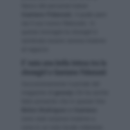
fianco del personal trainer
Gaetano Fidanzati
, il quale pare
sia il suo nuovo fidanzato. In
queste immagini la showgirl è
sembrata essere serena insieme
al ragazzo.
E’ nata una bella intesa tra la
showgirl e Gaetano Fidanzati
Successivamente il portale del
magazine di
gossip
Chi
ha anche
fatto presente che in queste foto
Belen Rodriguez e Gaetano
sono stati sorpresi insieme a
cena in un noto locale milanese.