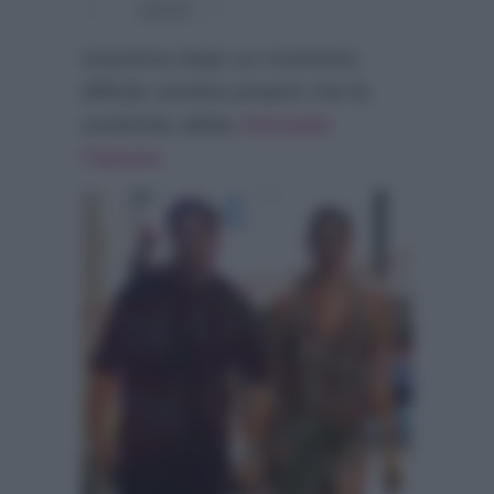
sensi…”
Insomma dopo un momento
difficile sembra proprio che la
soubrette abbia
ritrovato
l’amore
.