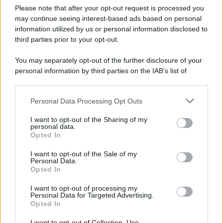
Please note that after your opt-out request is processed you
may continue seeing interest-based ads based on personal
information utilized by us or personal information disclosed to
third parties prior to your opt-out.
You may separately opt-out of the further disclosure of your
personal information by third parties on the IAB’s list of
downstream participants.
Personal Data Processing Opt Outs
This information may also be disclosed by us to third parties
on the IAB’s List of Downstream Participants that may further
ULTIME NOTIZIE
I want to opt-out of the Sharing of my
disclose it to other third parties.
personal data.
Helena Prestes e Javier Martinez
Opted In
sono in crisi oppure no? Lui
Please note that this website/app uses one or more Google
rompe il silenzio
services and may gather and store information including but
I want to opt-out of the Sale of my
Personal Data.
not limited to your visit or usage behaviour. You may click to
Opted In
grant or deny consent to Google and its third-party tags to
Uomini e Donne, sfogo al veleno
use your data for below specified purposes in below Google
di Ludovica Valli: “Letto cose
I want to opt-out of processing my
consent section.
sconvolgenti su di me”
Personal Data for Targeted Advertising.
Opted In
I want to opt-out of Collection, Use,