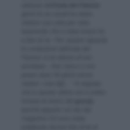
edizione dell’
Isola dei Famosi
giorni fa sui social ha voluto
chiarire una volta per tutte,
asserendo che è stata invece lei
a dire di no:
“Per quanto riguarda
la conduzione dell’Isola dei
Famosi: io ho deciso di non
accettare…Non riesco e non
posso stare 45 giorni senza
vedere i miei figli…”
Si segnala
che in queste ultime ore è inoltre
tornata al centro del
gossip
perchè appunto sul sito del
magazine
Chi
sono state
pubblicate alcune foto di lei al