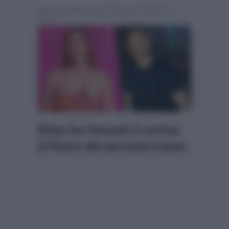
Scritto da
Alessio Cimino
, il Giugno 17, 2026 , in
Gossip
Belen ha ritrovato il sorriso
al fianco del personal trainer