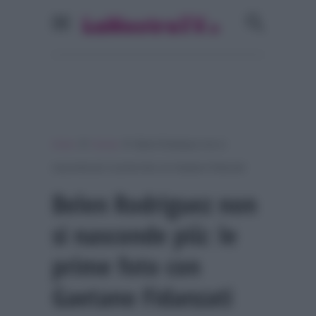
»
»
Home
Gossip
Belen Rodriguez non si
nasconde più: le prime foto con Gaetano Fidanzati
Belen Rodriguez non
si nasconde più: le
prime foto con
Gaetano Fidanzati