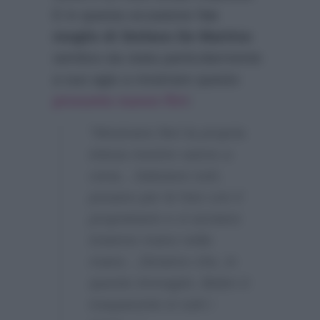
E in questa occasione l’
ex
moglie di Stefano De Martino
sembra sia stata particolarmente
a suo agio a mostrare questo
presunto nuovo flirt
:
“Mostrano fieri la propria
intesa mentre vanno a
cena…Salutano tutti,
posano per le foto con il
proprietario e si avviano
insieme mano nella
mano…Diciamo che, in
queste immagini, Belen è
trasparente in tutti i