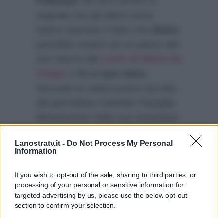
Fidanzati
sia vero amore si
segnala che gli ultimi rumor
hanno riportato il fatto che
Belen
potrebbe essere ad un passo dal
suo ritorno alla
corte di Maria De
Filippi
a
Tu si que vales
.
Secondo le indiscrezioni raccolte
dal giornalista Gabriele Parpiglia
direttamente nella sua newsletter
sembra che tra gli ospiti del
Lanostratv.it -
Do Not Process My Personal
blocco dedicato alla gara del lyp-
Information
sinc ci dovrebbe essere pure l’
ex
di Stefano De Martino
.
If you wish to opt-out of the sale, sharing to third parties, or
processing of your personal or sensitive information for
targeted advertising by us, please use the below opt-out
section to confirm your selection.