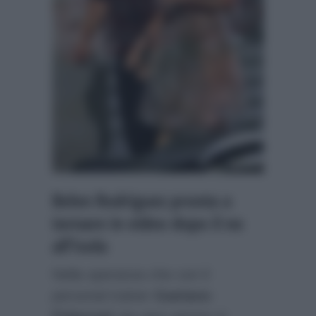
Belen Rodriguez pronta a
tornare in video dopo il no
all’Isola
Nella speranza che con il
personal trainer
Gaetano