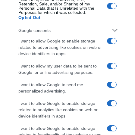
Uomini e Donne, retroscena di
Retention, Sale, and/or Sharing of my
Alice Barisciani: “Ricevevo
Personal Data that Is Unrelated with the
minacce e insulti”
Purposes for which it was collected.
Opted Out
Belen Rodriguez ritrova la
Google consents
serenità: il bacio con il
compagno Gaetano Fidanzati
I want to allow Google to enable storage
related to advertising like cookies on web or
device identifiers in apps.
Uomini e Donne, Elisabetta
Gigante in ospedale: “Barcollo
I want to allow my user data to be sent to
ma non mollo”
Google for online advertising purposes.
I want to allow Google to send me
Temptation Island, affari d’oro per Giovanni
personalized advertising.
Grazioso: attività in espansione?
Benjamin Mascolo replica alla sua ex
I want to allow Google to enable storage
fidanzata Bella Thorne: “Dicono di me…”
related to analytics like cookies on web or
Amici, Simone Nolasco vittima di un
device identifiers in apps.
incidente: “Mi è passata tutta la vita davanti”
I want to allow Google to enable storage
Un medico in famiglia, l’appello di Margot
related to functionality of the website or app.