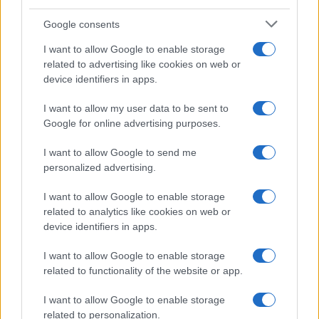
Belen Rodriguez ritrova la
Google consents
serenità: il bacio con il
compagno Gaetano Fidanzati
I want to allow Google to enable storage
related to advertising like cookies on web or
device identifiers in apps.
Uomini e Donne, Elisabetta
Gigante in ospedale: “Barcollo
I want to allow my user data to be sent to
ma non mollo”
Google for online advertising purposes.
I want to allow Google to send me
Temptation Island, affari d’oro per Giovanni
Grazioso: attività in espansione?
personalized advertising.
Benjamin Mascolo replica alla sua ex
I want to allow Google to enable storage
fidanzata Bella Thorne: “Dicono di me…”
related to analytics like cookies on web or
Amici, Simone Nolasco vittima di un
device identifiers in apps.
incidente: “Mi è passata tutta la vita davanti”
I want to allow Google to enable storage
Un medico in famiglia, l’appello di Margot
related to functionality of the website or app.
Sikabonyi: “Necessario il suo ritorno!”
Temptation Island, Danilo D’Angelo ammette:
I want to allow Google to enable storage
“Non è un periodo semplice”
related to personalization.