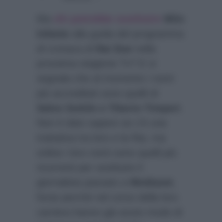
Ma
chi potrebbe sostituire
Milo
Infante
alla guida del programma
di cronaca di
Rai Due
nella
prossima stagione Tv? E si
segnala che al momento i nomi
più accreditati sono quelli di
Salvo Sottile e Tiberio Timperi
.
Non è dato sapere se c’è una
trattativa tra loro e la Rai, ma
online i loro nomi sono quelli più
ricorrenti per sostituire il
giornalista passato a
Mediaset
,
forse perchè nel corso della loro
carriera hanno già avuto modo di