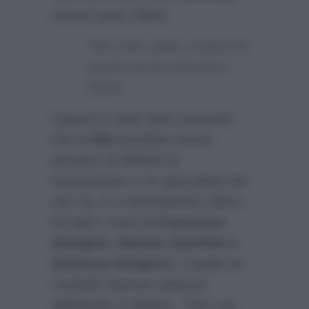
esserci pure Giletti:
“Nel risiko delle conduzioni
spunta anche Massimo
Giletti…”
Oppure è stato fatto presente
che la
Rai
potrebbe anche
pensare di affidare la
trasmissione a un giornalista dei
vari Tg. E a tal proposito
Libero
ha fatto i nomi di
Francesco
Giorgino, Alessio Zucchini e
Gianluca Semprini
, il quale ha
condotto diverse edizione
dell’Estate in diretta:
“Tutti con