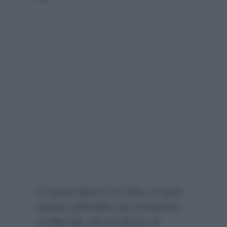
In questi giorni si è fatto un gran
parlare dell’addio del conduttore
di
Ore 14
, che ha deciso di