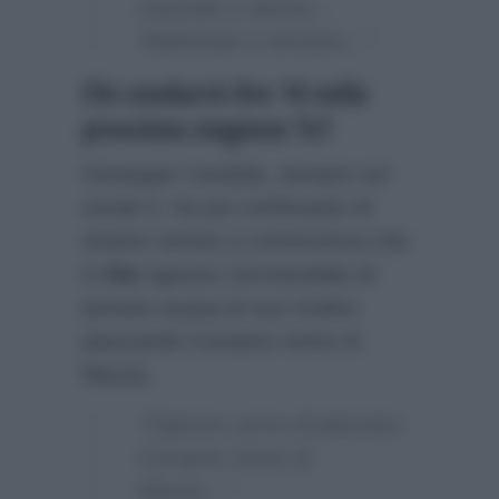
mazzate a destra…
Telefonate e tensioni…”
Chi condurrà Ore 14 nella
prossima stagione Tv?
Giuseppe Candela, sempre sul
social X, ha poi confessato di
essere venuto a conoscenza che
in
Rai
ognuno cercherebbe di
portare acqua al suo mulino
piazzando il proprio nome di
fiducia:
“Ognuno cerca di piazzare
il proprio nome di
fiducia…”