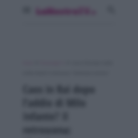
»
»
Home
Personaggi Tv
Caos in Rai dopo l’addio
di Milo Infante? Il retroscena: “Telefonate e tensioni”
Caos in Rai dopo
l’addio di Milo
Infante? Il
retroscena: