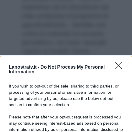
esperienza sia di mezzobusto sia
nella conduzione di programmi di
approfondimento…Sarebbe una
scelta di continuità sul versante
giornalistico, ma meno ‘autoriale’
rispetto al modello Infante…”
Quale sarà quindi la strategia che
Lanostratv.it -
Do Not Process My Personal
verrà adottata dall’Azienda
Information
Pubblica Tv per cercare di
sostituire al meglio Infante?
If you wish to opt-out of the sale, sharing to third parties, or
processing of your personal or sensitive information for
targeted advertising by us, please use the below opt-out
section to confirm your selection.
Please note that after your opt-out request is processed you
may continue seeing interest-based ads based on personal
information utilized by us or personal information disclosed to