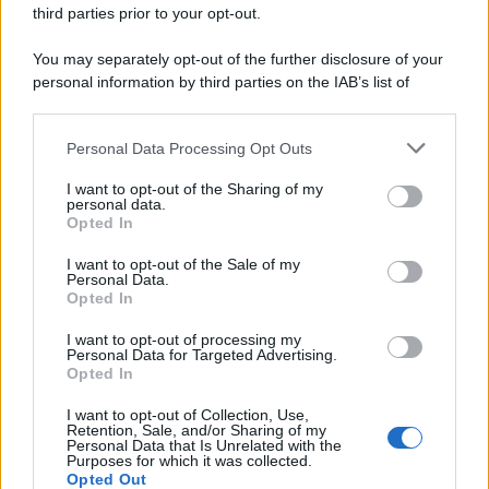
third parties prior to your opt-out.
You may separately opt-out of the further disclosure of your
personal information by third parties on the IAB’s list of
downstream participants.
Personal Data Processing Opt Outs
This information may also be disclosed by us to third parties
ULTIME NOTIZIE
on the IAB’s List of Downstream Participants that may further
I want to opt-out of the Sharing of my
disclose it to other third parties.
personal data.
Helena Prestes e Javier Martinez
Opted In
sono in crisi oppure no? Lui
Please note that this website/app uses one or more Google
rompe il silenzio
services and may gather and store information including but
I want to opt-out of the Sale of my
Personal Data.
not limited to your visit or usage behaviour. You may click to
Opted In
grant or deny consent to Google and its third-party tags to
Uomini e Donne, sfogo al veleno
use your data for below specified purposes in below Google
di Ludovica Valli: “Letto cose
I want to opt-out of processing my
sconvolgenti su di me”
consent section.
Personal Data for Targeted Advertising.
Opted In
I want to opt-out of Collection, Use,
Uomini e Donne, retroscena di
Retention, Sale, and/or Sharing of my
Alice Barisciani: “Ricevevo
Personal Data that Is Unrelated with the
minacce e insulti”
Purposes for which it was collected.
Opted Out