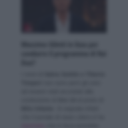
Massimo Giletti in lizza per
condurre il programma di Rai
Due?
I nomi di
Salvo Sottile e Tiberio
Timperi
non sono però gli unici
ad essere stati accostati alla
conduzione di
Ore 14
al posto di
Milo Infante
. Si segnala infatti
che il portale di news
Libero.it
ha
riportato
che in lizza potrebbe