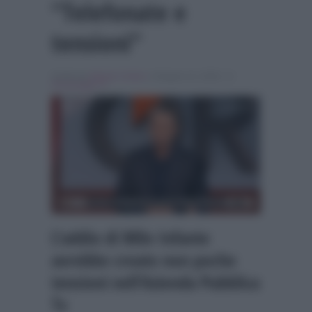
“Telefonate e
tensioni”
Scritto da
Alessio Cimino
, il Giugno 12, 2026 , in
Personaggi Tv
L’addio di Milo Infante
avrebbe creato non poche
tensioni nell’Azienda Pubblica
Tv