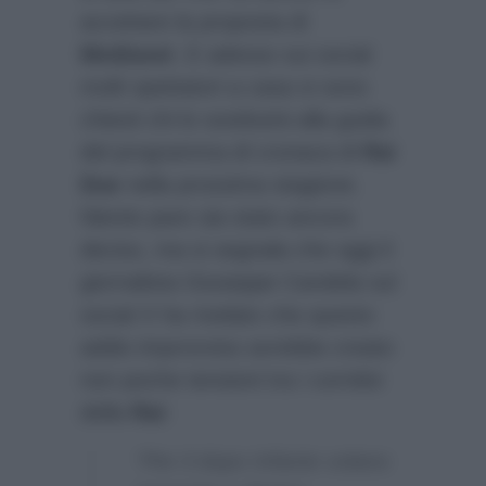
accettare la proposta di
Mediaset
. E adesso sui social
molti spettatori a casa si sono
chiesti chi lo sostituirà alla guida
del programma di cronaca di
Rai
Due
nella prossima stagione.
Niente pare sia stato ancora
deciso, ma si segnala che oggi il
giornalista Giuseppe Candela sul
social X ha rivelato che questo
addio improvviso avrebbe creato
non poche tensioni tra i corridoi
della
Rai
:
“Per il dopo Infante volano