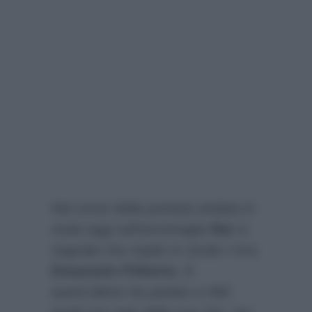
Nel corso della puntata andata in
onda oggi sull’ammiraglia
Rai
si
segnala che ospite in studio c’era
Emanuele Filiberto
. E
quest’ultimo ha parlato a 360