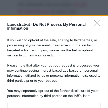
sta iniziando ad accusare
un po’
di stanchezza
di stare tutti i
giorni in Tv da mesi e mesi, non
Lanostratv.it -
Do Not Process My Personal
hanno potuto far altro che
Information
applaudirlo in segno di
approvazione.
If you wish to opt-out of the sale, sharing to third parties, or
processing of your personal or sensitive information for
targeted advertising by us, please use the below opt-out
section to confirm your selection.
Please note that after your opt-out request is processed you
may continue seeing interest-based ads based on personal
information utilized by us or personal information disclosed to
third parties prior to your opt-out.
You may separately opt-out of the further disclosure of your
personal information by third parties on the IAB’s list of
downstream participants.