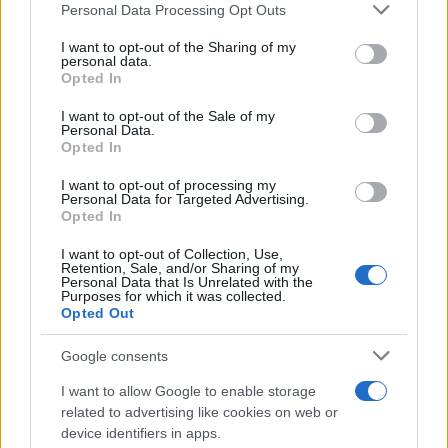
Personal Data Processing Opt Outs
This information may also be disclosed by us to third parties
on the IAB’s List of Downstream Participants that may further
ULTIME NOTIZIE
I want to opt-out of the Sharing of my
disclose it to other third parties.
personal data.
Temptation Island, la
Opted In
confessione di Perla Vatiero:
Please note that this website/app uses one or more Google
“Non riesco più a guardarlo”
services and may gather and store information including but
I want to opt-out of the Sale of my
Personal Data.
not limited to your visit or usage behaviour. You may click to
Opted In
grant or deny consent to Google and its third-party tags to
Grazia Kendi soffre per la fine
use your data for below specified purposes in below Google
della storia con Mattia Scudieri:
I want to opt-out of processing my
consent section.
“So cosa ci ha distrutti”
Personal Data for Targeted Advertising.
Opted In
I want to opt-out of Collection, Use,
Temptation Island, puntata
Retention, Sale, and/or Sharing of my
speciale a settembre? Lo spoiler
Personal Data that Is Unrelated with the
di Rosario Monetti
Purposes for which it was collected.
Opted Out
Carmen Russo ed Enzo Paolo
Google consents
Turchi nel cast di Amici? La loro
risposta spiazza
I want to allow Google to enable storage
related to advertising like cookies on web or
device identifiers in apps.
Marianna Scarci: “Saranno