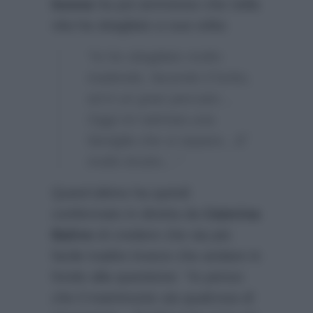
buona
ha poi ammesso che nella
vita ha sbagliato a sua volta:
“Io ho sbagliato molto
tradendo, facendo il furbo,
ed è un gran peccato…
Oggi mi rattrista una
famiglia che si separa…E’
molto brutto…”
Quest’ultimo ha quindi
confermato in diretta da
Caterina
Balivo
di credere che sia più
facile tradire invece che andare in
fondo alla questione:
“Io penso
che il matrimonio sia qualcosa di