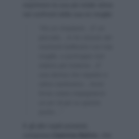
esprimere la sua più totale stima
nei confronti della sua ex moglie:
“Ho un rimpianto…E’ un
peccato…Io ho vissuto dei
momenti bellissimi con mia
moglie, e purtroppo non
stiamo più insieme…E’
una donna che rispetto e
stimo tantissimo…Avrei
forse voluto impegnarmi
un po’ di più su questo
punto…”
E gli altri ospiti presenti,
compresa
Caterina Balivo
, che