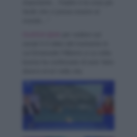
importante…Tradire è la cosa più
facile che ci possa essere al
mondo…”
CLICCA QUA
per vedere sul
social X il video del momento in
cui Emanuele Filiberto a La volta
buona ha confessato di aver fatto
diversi errori nella vita