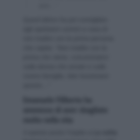
ami…”
Quest’ultimo ha poi consigliato
agli spettatori uomini a casa di
non tradire con la prima persona
che capita:
“Non tradite con la
prima che viene, concentratevi
sulla donna che amate e sulla
vostra famiglia, fate funzionare
questo…”
Emanuele Filiberto ha
ammesso di aver sbagliato
molto nella vita
A questo punto l’ospite a
La volta