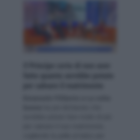
Il Principe certo di non aver
fatto quanto avrebbe potuto
per salvare il matrimonio
Emanuele Filiberto a La volta
buona
ha poi dichiarato che
avrebbe potuto fare molto di più
per salvare il suo matrimonio,
cogliendo la palla al balzo per