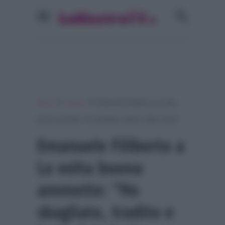
»
»
Home
Gossip
Emanuele Filiberto a La volta
buona ammette: “Ho sbagliato, tradito e fatto il furbo”
Emanuele Filiberto a
La volta buona
ammette: “Ho
sbagliato, tradito e