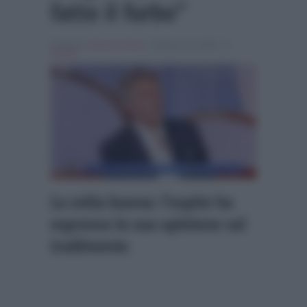
fatto il furbo”
Scritto da
Alessio Cimino
, il Giugno 16, 2026 , in
Gossip
La volta buona: l’ospite ha
espresso la sua opinione sul
tradimento