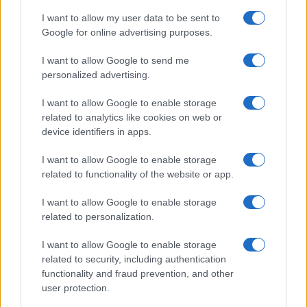
Famosi? Niente cachet. Ecco
I want to allow my user data to be sent to
com’era Maria De Filippi”
Google for online advertising purposes.
I want to allow Google to send me
Temptation Island, Soraya Sabetta
personalized advertising.
massacrata: “Sono stata minacciata di morte”
Andrea Dal Corso come sta dopo l’incidente:
I want to allow Google to enable storage
“Operazione fatta. Ecco cosa mi aspetta”
related to analytics like cookies on web or
Temptation Island torna a settembre su
device identifiers in apps.
Canale 5? Raffaella Mennoia rompe il silenzio
I want to allow Google to enable storage
Raffaella Griggi su Chi l’ha visto: “Sciarelli mi
related to functionality of the website or app.
ha detto di essere meno buona”
The Voice Senior, rivoluzione in giuria:
I want to allow Google to enable storage
Fiorella Mannoia sostituisce Loredana Bertè
related to personalization.
I want to allow Google to enable storage
related to security, including authentication
functionality and fraud prevention, and other
user protection.