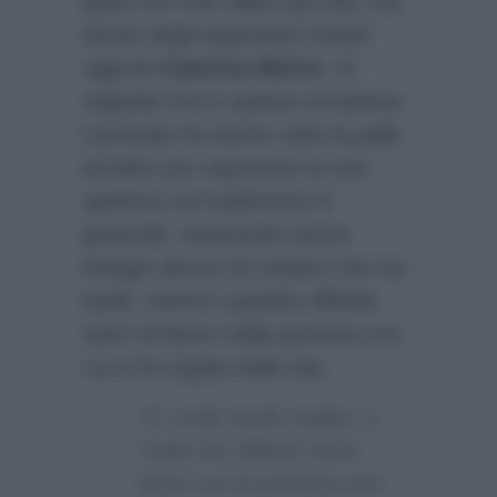
gradi non solo della sua vita, ma
anche degli argomenti trattati
oggi da
Caterina Balivo
. Si
segnala che in questa occasione
il principe ha anche colto la palla
al balzo per esprimere la sua
opinione sul tradimento in
generale, asserendo senza
indugio alcuno di credere che sia
facile, mentre sarebbe difficile
stare al fianco della persona con
cui si fa coppia nella vita:
“E’ molto facile tradire, è
molto più difficile stare
bene con la persona che