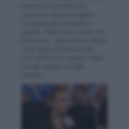
mistero di non averlo mai
conosciuto, tanto da cogliere
l’occasione per lanciargli un
appello:
“Fabio è una novità: non
lo conosco…Spero sia secchione
come Alvin, che faceva tutto…
Anzi, gli lancio un appello: Fabio,
ti prego, studia! Io voglio
riposare…”