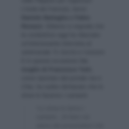
nelle Filippine per registrare
L’Isola dei Famosi), bensì
Daniele Battaglia e Fabio
Rovazzi
. Ebbene si segnala che
la conduttrice oggi ha rilasciato
un’interessante intervista al
settimanale
Tv Sorrisi e Canzoni
.
E in questa occasione l’
ex
moglie di Francesco Totti
,
come riportato dal portale
Isa e
Chia
, ha subito dichiarato che lo
show lo faranno i cantanti:
“Lo show lo fanno i
cantanti…Di fatto noi
siamo dei presentatori che