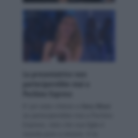
La presentatrice non
parteciperebbe mai a
Pechino Express
E’ poi stato chiesto a
Ilary Blasi
se parteciperebbe mai a Pechino
Express, visto che sua figlia è
riuscita pure a vincere. E la