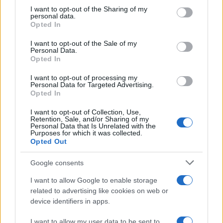
ULTIME NOTIZIE
on the IAB’s List of Downstream Participants that may further
I want to opt-out of the Sharing of my
disclose it to other third parties.
personal data.
Helena Prestes e Javier Martinez
Opted In
sono in crisi oppure no? Lui
Please note that this website/app uses one or more Google
rompe il silenzio
services and may gather and store information including but
I want to opt-out of the Sale of my
Personal Data.
not limited to your visit or usage behaviour. You may click to
Opted In
grant or deny consent to Google and its third-party tags to
Uomini e Donne, sfogo al veleno
use your data for below specified purposes in below Google
di Ludovica Valli: “Letto cose
I want to opt-out of processing my
sconvolgenti su di me”
consent section.
Personal Data for Targeted Advertising.
Opted In
I want to opt-out of Collection, Use,
Uomini e Donne, retroscena di
Retention, Sale, and/or Sharing of my
Alice Barisciani: “Ricevevo
Personal Data that Is Unrelated with the
minacce e insulti”
Purposes for which it was collected.
Opted Out
Belen Rodriguez ritrova la
Google consents
serenità: il bacio con il
compagno Gaetano Fidanzati
I want to allow Google to enable storage
related to advertising like cookies on web or
device identifiers in apps.
Uomini e Donne, Elisabetta
Gigante in ospedale: “Barcollo
I want to allow my user data to be sent to