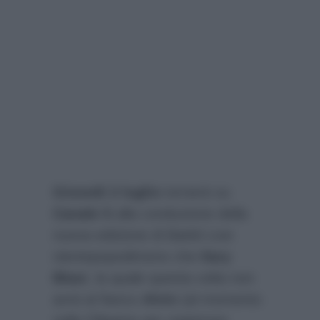
Giovedì 2 luglio
tornerà su
Canale 5
alla conduzione della
nuova edizione di Battiti Live
nientepopodimeno che
Ilary
Blasi
, la quale questa volta non
avrà al fianco
Alvin
(al momento