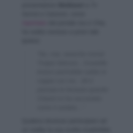
presentatrice
Mediaset
a
Tv
Sorrisi e Canzoni
, come
riportato
dal portale
Isa e Chia
,
ha subito escluso a priori tale
ipotesi:
“No, mai, neanche morta!
Troppo faticoso…Graziella
invece partirebbe subito in
coppia con me…Mi è
passata la fantasia quando
Chanel mi ha raccontato
come è andata…”
Qualora dovesse partecipare ad
un reality la sua scelta ricadrebbe