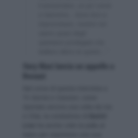
li annunciano, un po’ come
a Sanremo…Sono loro a
improvvisare, mentre noi
siamo quasi degli
spettatori privilegiati che
ballano dietro le quinte…”
Ilary Blasi lancia un appello a
Rovazzi
Nel corso di questa intervista a
Tv Sorrisi e Canzoni
, come
riportato ancora una volta da
Isa
e Chia
, la conduttrice di
Battiti
Live
ha anche colto la palla al
balzo per esprimere una sua