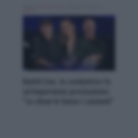
Scritto da
Alessio Cimino
, il Giugno 30, 2026 , in
Musica
Battiti Live, la conduttrice fa
un’importante precisazione:
“Lo show lo fanno i cantanti”