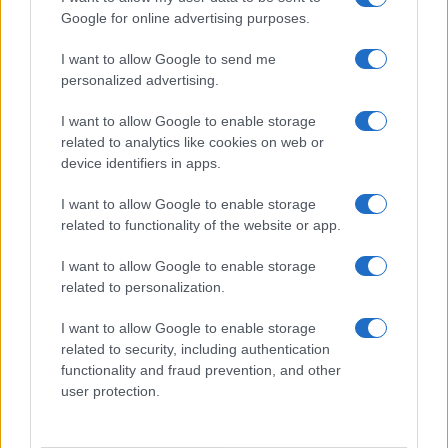
ma non mollo”
Google for online advertising purposes.
I want to allow Google to send me
Temptation Island, affari d’oro per Giovanni
Grazioso: attività in espansione?
personalized advertising.
Benjamin Mascolo replica alla sua ex
I want to allow Google to enable storage
fidanzata Bella Thorne: “Dicono di me…”
related to analytics like cookies on web or
Amici, Simone Nolasco vittima di un
device identifiers in apps.
incidente: “Mi è passata tutta la vita davanti”
I want to allow Google to enable storage
Un medico in famiglia, l’appello di Margot
related to functionality of the website or app.
Sikabonyi: “Necessario il suo ritorno!”
Temptation Island, Danilo D’Angelo ammette:
I want to allow Google to enable storage
“Non è un periodo semplice”
related to personalization.
I want to allow Google to enable storage
related to security, including authentication
functionality and fraud prevention, and other
user protection.