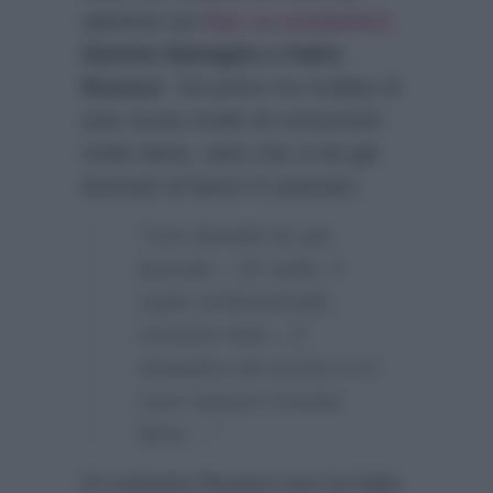
opinione sui
due co-conduttori
,
Daniele Battaglia e Fabio
Rovazzi
. Sul primo ha rivelato di
aver avuto modo di conoscerlo
molto bene, visto che ci ha già
lavorato al fianco in passato:
“Con Daniele ho già
lavorato…Fa radio, è
super professionale,
conosce tutto…È
simpatico da morire e mi
sono sempre trovata
bene…”
Al contrario Rovazzi non ha fatto