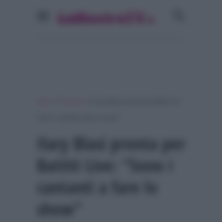
»
»
Home
Musica
Ilary Blasi pronta per Battiti Live:
“Sono i cantanti a fare lo show”
Ilary Blasi pronta per
Battiti Live: “Sono i
cantanti a fare lo
show”