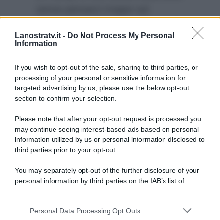
senza pensarci troppo sul
Grande Fratello Vip
, visto che lì
Lanostratv.it -
Do Not Process My Personal
si rilasserebbe:
“Preferisco divani
Information
e piscina del Grande Fratello
Vip…”
If you wish to opt-out of the sale, sharing to third parties, or
processing of your personal or sensitive information for
targeted advertising by us, please use the below opt-out
section to confirm your selection.
Please note that after your opt-out request is processed you
may continue seeing interest-based ads based on personal
information utilized by us or personal information disclosed to
third parties prior to your opt-out.
You may separately opt-out of the further disclosure of your
personal information by third parties on the IAB’s list of
downstream participants.
Personal Data Processing Opt Outs
This information may also be disclosed by us to third parties