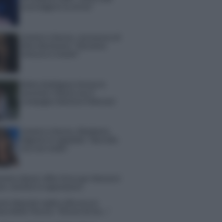
sconvolgenti su di me”
Uomini e Donne, retroscena di
Alice Barisciani: “Ricevevo
minacce e insulti”
Belen Rodriguez ritrova la
serenità: il bacio con il
compagno Gaetano Fidanzati
Uomini e Donne, Elisabetta
Gigante in ospedale: “Barcollo
ma non mollo”
tion Island, affari d’oro per Giovanni
so: attività in espansione?
in Mascolo replica alla sua ex
ata Bella Thorne: “Dicono di me…”