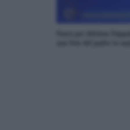
Paura per Adriano Pappala
una foto del padre in os