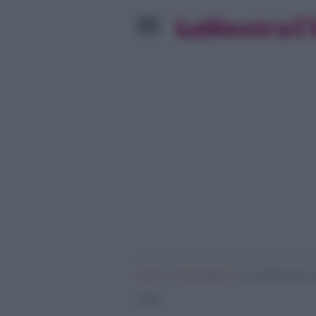
»
»
Home
Personaggi Tv
La volta buona, L
cuore”