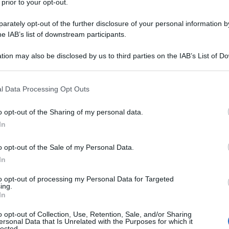
 prior to your opt-out.
dio del suo programma l’
ex di Selvaggia
rately opt-out of the further disclosure of your personal information by
to di dire cos’è successo a suo padre
he IAB’s list of downstream participants.
a fatto preoccupare Laerte Pappalardo
tion may also be disclosed by us to third parties on the IAB’s List of 
o di suo papà in ospedale…E tutti ci
 that may further disclose it to other third parties.
uccesso?”
Dapprima il
figlio di Adriano
 that this website/app uses one or more Google services and may gath
l Data Processing Opt Outs
na
si è scusato per aver pubblicato quel
including but not limited to your visit or usage behaviour. You may click 
piegazioni, e poi ha spiegato che il
 to Google and its third-party tags to use your data for below specifi
o opt-out of the Sharing of my personal data.
ogle consent section.
perarsi per un
problema al cuore (la
In
o opt-out of the Sale of my Personal Data.
sso il post così di getto, però sono
In
he il problema si è risolto…Mio padre è
to opt-out of processing my Personal Data for Targeted
ing.
, anche se non direttamente perchè ha
In
e…”
o opt-out of Collection, Use, Retention, Sale, and/or Sharing
ersonal Data that Is Unrelated with the Purposes for which it
lected.