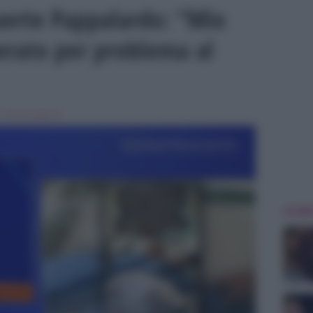
aerte Pappalardo: “Mio
erato per problema al
in
Personaggi Tv
ULTIME