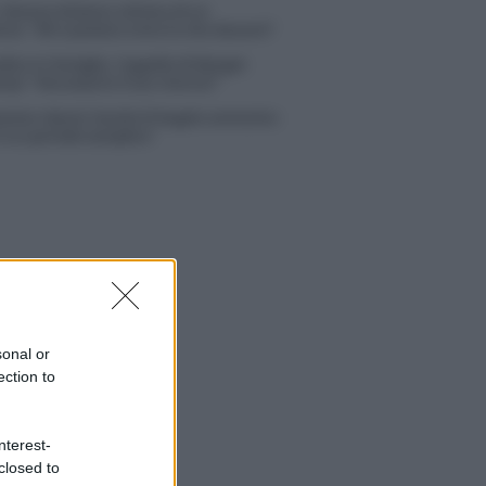
 Simone Nolasco vittima di un
nte: “Mi è passata tutta la vita davanti”
ico in famiglia, l’appello di Margot
nyi: “Necessario il suo ritorno!”
tion Island, Danilo D’Angelo ammette:
 un periodo semplice”
sonal or
ection to
nterest-
closed to