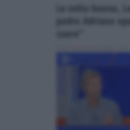
La volta buona, L
padre Adriano op
cuore”
Scritto da
Alessio Cimino
, il Giugno 17, 2026 , 