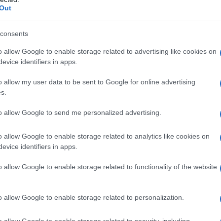
occasione per spiegare cos’è questa
Out
 cosa cardiaca sugli impulsi elettrici del
dato da impulsi elettrici…Il cuore opera a
consents
a da due anni…”
o allow Google to enable storage related to advertising like cookies on
evice identifiers in apps.
 l’ospitata di Laerte Pappalardo a La
’operazione del padre Adriano
o allow my user data to be sent to Google for online advertising
s.
to allow Google to send me personalized advertising.
o allow Google to enable storage related to analytics like cookies on
evice identifiers in apps.
o allow Google to enable storage related to functionality of the website
o allow Google to enable storage related to personalization.
o allow Google to enable storage related to security, including