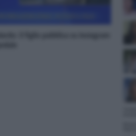
rdo: il figlio pubblica su instagram
pedale
Tempta
Grazio
Benjam
fidanz