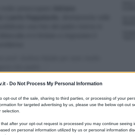
Amici,
to molto preoccupare
Adriano
incide
lio
Laerte Pappalardo
, direttamente nelle
Un med
Sikabo
ubblicato una foto del padre riverso in
Tempta
didascalia si è limitato a ringraziare il
“Non è
 problema:
mo prof. Andrea Natale per aver risolto
ggeva mio padre…”
rdo
non ha fornito ulteriori dettagli su
.it -
Do Not Process My Personal Information
lmeno fino ad oggi che è stato ospite da
to opt-out of the sale, sharing to third parties, or processing of your per
formation for targeted advertising by us, please use the below opt-out s
 a La volta buona che suo padre si è
 selection.
oblema al cuore
 that after your opt-out request is processed you may continue seeing i
ased on personal information utilized by us or personal information dis
ggi
Caterina Balivo
ha infatti avuto il