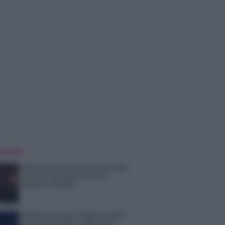
 NOTIZIE
Helena Prestes e Javier Martinez
sono in crisi oppure no? Lui
rompe il silenzio
Uomini e Donne, sfogo al veleno
di Ludovica Valli: “Letto cose