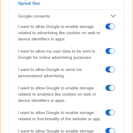
Opted Out
Ballando con le stelle 2026,
Google consents
rivoluzione di Milly Carlucci:
tutte le indiscrezioni
I want to allow Google to enable storage
related to advertising like cookies on web or
device identifiers in apps.
Temptation Island, la
confessione di Perla Vatiero:
I want to allow my user data to be sent to
“Non riesco più a guardarlo”
Google for online advertising purposes.
I want to allow Google to send me
Grazia Kendi soffre per la fine della storia con
personalized advertising.
Mattia Scudieri: “So cosa ci ha distrutti”
Temptation Island, puntata speciale a
I want to allow Google to enable storage
settembre? Lo spoiler di Rosario Monetti
related to analytics like cookies on web or
Carmen Russo ed Enzo Paolo Turchi nel cast di
device identifiers in apps.
Amici? La loro risposta spiazza
I want to allow Google to enable storage
Marianna Scarci: “Saranno Famosi? Niente
related to functionality of the website or app.
cachet. Ecco com’era Maria De Filippi”
Temptation Island, Soraya Sabetta
I want to allow Google to enable storage