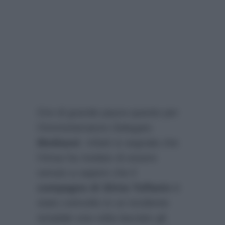
Ore di grande paura queste per
l’Amministratore Delegato
Mediaset
. Infatti si segnala che
l’
Ansa
ha rivelato di essere
venuto a sapere che il
compagno di Silvia Toffanin
è
stato coinvolto in un incidente
stradale una volta lasciato gli