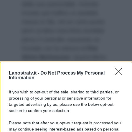
della sua automobile. Avendo
trovato poi traffico si sarebbe
messo in fila. Ad un certo punto
però un’altra macchina avrebbe
perso il controllo causando un
frontale con la vettura di
Pier
Silvio Berlusconi
. Quest’ultimo
è stato ovviamente soccorso e ne
Lanostratv.it -
Do Not Process My Personal
sarebbe uscito quasi illeso grazie
Information
alla cintura di sicurezza e ai vari
sistemi di protezione.
If you wish to opt-out of the sale, sharing to third parties, or
processing of your personal or sensitive information for
targeted advertising by us, please use the below opt-out
section to confirm your selection.
Please note that after your opt-out request is processed you
may continue seeing interest-based ads based on personal