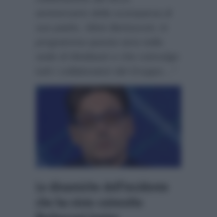
anniversario della scomparsa di
suo padre, Silvio Berlusconi, in
programma questa sera nella
sede di Mediaset e che coinvolge
tutti i collaboratori del Gruppo…”
Le dinamiche dell’incidente
che ha visto coinvolto