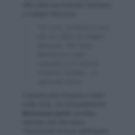
uffici della sua Azienda Televisiva
a Cologno Monzese:
“Ieri sera, tornando a casa
dal suo ufficio di Cologno
Monzese, Pier Silvio
Berlusconi è stato
coinvolto in un violento
incidente stradale…Lo
apprende l’Ansa…”
A quanto pare l’impatto è stato
molto forte, ma fortunatamente
Berlusconi junior
avrebbe
riportato solo lievi ferite:
“Nonostante la forza dell’impatto,