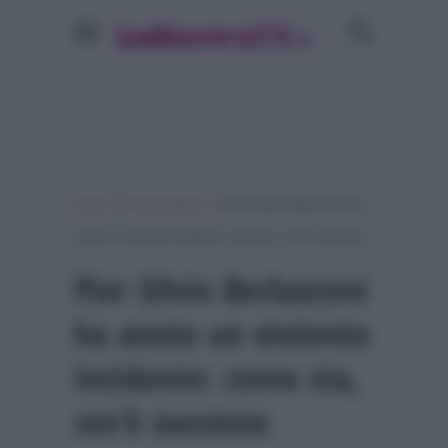
»
»
Home
Personaggi Tv
Pier Silvio Berlusconi ha
avuto un violento incidente: come sta, cos’è successo
Pier Silvio Berlusconi
ha avuto un violento
incidente: come sta,
cos’è successo