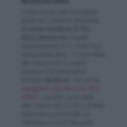
Berlusconi Junior
L’
Ansa
ha poi colto l’occasione
anche per svelare le dinamiche
del
grave incidente di Pier
Silvio Berlusconi
, il quale
fortunatamente ne è uscito fuori
praticamente illeso. In base infatti
alle indiscrezioni in proprio
possesso l’Amministratore
Delegato
Mediaset
, che ieri ha
ingaggiato ufficialmente Milo
Infante
, sarebbe uscito dagli
uffici intorno alle 21.30 e avrebbe
imboccato la provinciale tra
Villasanta e Arcore alla guida