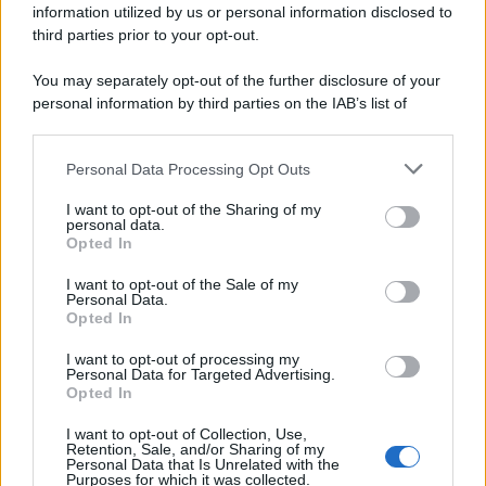
information utilized by us or personal information disclosed to
third parties prior to your opt-out.
You may separately opt-out of the further disclosure of your
personal information by third parties on the IAB’s list of
downstream participants.
Personal Data Processing Opt Outs
This information may also be disclosed by us to third parties
on the IAB’s List of Downstream Participants that may further
ULTIME NOTIZIE
I want to opt-out of the Sharing of my
disclose it to other third parties.
personal data.
Temptation Island, Danilo
Opted In
D’Angelo ammette: “Non è un
Please note that this website/app uses one or more Google
periodo semplice”
services and may gather and store information including but
I want to opt-out of the Sale of my
Personal Data.
not limited to your visit or usage behaviour. You may click to
Opted In
grant or deny consent to Google and its third-party tags to
Amici: Opi svela una volta per
use your data for below specified purposes in below Google
tutte che tipo di rapporto ha con
I want to opt-out of processing my
consent section.
Michelle
Personal Data for Targeted Advertising.
Opted In
I want to opt-out of Collection, Use,
Temptation Island, Danilo diffida
Retention, Sale, and/or Sharing of my
Simona Giordano che replica:
Personal Data that Is Unrelated with the
“Ho conservato gli screen”
Purposes for which it was collected.