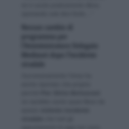
ne è uscito praticamente illeso,
riportando solo lievi ferite…”
Nessun cambio di
programma per
l’Amministratore Delegato
Mediaset dopo l’incidente
stradale
Successivamente l’
Ansa
ha
anche riportato che proprio
perchè
Pier Silvio Berlusconi
ne sarebbe uscito quasi illeso da
questo
violento incidente
stradale
che tutti gli
appuntamenti di oggi non sono