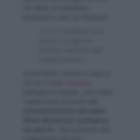
né saltati né tantomeno
posticipati a data da destinarsi:
“Le sue condizioni sono
tali per cui oggi non
risultano variazioni agli
impegni previsti…”
Quest’ultimo, sempre in base a
ciò che è stato
riportato
dall’Agenzia stampa, sarà inoltre
regolarmente presente alla
commemorazione del padre
Silvio Berlusconi scomparso
tre anni fa
:
“Sarà presente alla
celebrazione del terzo