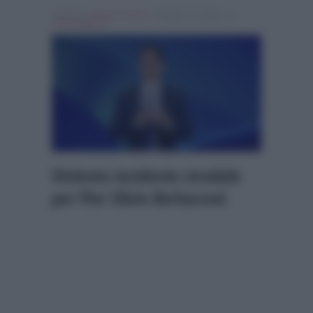
Scritto da
Alessio Cimino
, il Giugno 11, 2026 , in
Personaggi Tv
Violento incidente stradale
per Pier Silvio Berlusconi