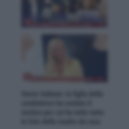
Storie Italiane: la figlia della
conduttrice ha svelato il
motivo per cui ha tolto tutte
le foto della madre da casa