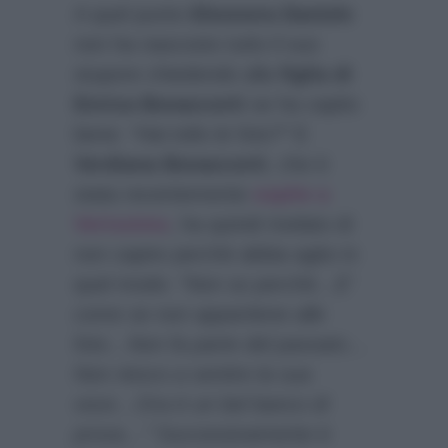
A quel punto
Eleonora Daniele
non ha nascosto tutto il suo
stupore chiedendo alla
figlia di
Enrica Bonaccorti
se ha capito
bene:
“Hai tolto le foto?”
E
Verdiana Bonaccorti
, che è
stata recentemente
ospite a
Verissimo
, ha quindi rivelato di
non capire perchè abbia agito in
quel modo:
“Non so perchè…E’
come se non appartiene alle
foto…Non fa parte del passato…
Non riesco a sentire la sua
voce…Ora è un bel banco di
prova…”
Successivamente è