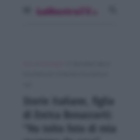
»
»
Home
Personaggi Tv
Storie Italiane, figlia di
Enrica Bonaccorti: “Ho tolto foto di mia mamma da
casa”
Storie Italiane, figlia
di Enrica Bonaccorti:
“Ho tolto foto di mia