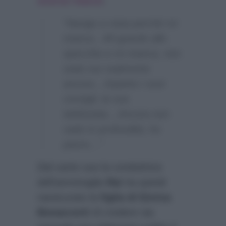
scorso marzo
:
“Navigo a vista perchè mi
manca…Mi guardo allo
specchio e mi manca, non
vedo me realmente
ancora…Aspetto i suoi
consigli, la sua
telefonata…Ancora non
vado in profondità, ho
paura…”
Dal canto suo la conduttrice
dell’ammiraglia
Rai
ha quindi
rassicurato la
figlia di Enrica
Bonaccorti
di credere sia