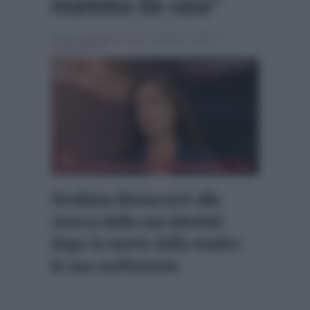
mamma da casa”
Scritto da
Alessio Cimino
, il Giugno 3, 2026 , in
Personaggi Tv
Verdiana Bonaccorti alla
ricerca della sua identità
dopo la morte della madre:
la sua confessione