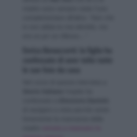
madre sono sempre state l’una
complementare all’altra:
“Non che
io non abbia la mia identità, ma
era un po’ un riflesso…”
Enrica Bonaccorti: la figlia ha
confessato di aver tolto tutte
le sue foto da casa
Nel corso di questa intervista a
Storie Italiane
l’ospite ha
confessato a
Eleonora Daniele
di navigare a vista perchè sente
fortemente la mancanza della
madre
venuta a mancare lo