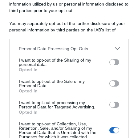
information utilized by us or personal information disclosed to
third parties prior to your opt-out.
You may separately opt-out of the further disclosure of your
personal information by third parties on the IAB’s list of
downstream participants.
Personal Data Processing Opt Outs
This information may also be disclosed by us to third parties
ULTIME NOTIZIE
on the IAB’s List of Downstream Participants that may further
I want to opt-out of the Sharing of my
disclose it to other third parties.
personal data.
Helena Prestes e Javier Martinez
Opted In
sono in crisi oppure no? Lui
Please note that this website/app uses one or more Google
rompe il silenzio
services and may gather and store information including but
I want to opt-out of the Sale of my
Personal Data.
not limited to your visit or usage behaviour. You may click to
Opted In
grant or deny consent to Google and its third-party tags to
Uomini e Donne, sfogo al veleno
use your data for below specified purposes in below Google
di Ludovica Valli: “Letto cose
I want to opt-out of processing my
sconvolgenti su di me”
consent section.
Personal Data for Targeted Advertising.
Opted In
I want to opt-out of Collection, Use,
Uomini e Donne, retroscena di
Retention, Sale, and/or Sharing of my
Alice Barisciani: “Ricevevo
Personal Data that Is Unrelated with the
minacce e insulti”
Purposes for which it was collected.