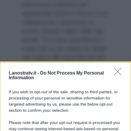
intervenuto il direttore del
settimanale
Nuovo
e
Nuovo Tv
in
collegamento, asserendo di
essere rimasto colpito dalle sue
parole:
“Io ti stavo guardando e
credo che tu tua madre la riveda
tutti i giorni allo specchio perchè
la vostra somiglianza è
Lanostratv.it -
Do Not Process My Personal
impressionante…”
L’intervista è
Information
poi continuata fino alla fine della
diretta su
Rai Uno
.
If you wish to opt-out of the sale, sharing to third parties, or
processing of your personal or sensitive information for
targeted advertising by us, please use the below opt-out
section to confirm your selection.
Please note that after your opt-out request is processed you
may continue seeing interest-based ads based on personal