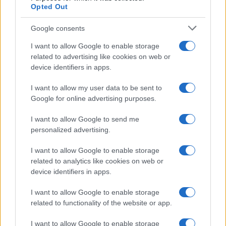
Opted Out
Belen Rodriguez ritrova la
Google consents
serenità: il bacio con il
compagno Gaetano Fidanzati
I want to allow Google to enable storage
related to advertising like cookies on web or
device identifiers in apps.
Uomini e Donne, Elisabetta
Gigante in ospedale: “Barcollo
I want to allow my user data to be sent to
ma non mollo”
Google for online advertising purposes.
I want to allow Google to send me
Temptation Island, affari d’oro per Giovanni
Grazioso: attività in espansione?
personalized advertising.
Benjamin Mascolo replica alla sua ex
I want to allow Google to enable storage
fidanzata Bella Thorne: “Dicono di me…”
related to analytics like cookies on web or
Amici, Simone Nolasco vittima di un
device identifiers in apps.
incidente: “Mi è passata tutta la vita davanti”
I want to allow Google to enable storage
Un medico in famiglia, l’appello di Margot
related to functionality of the website or app.
Sikabonyi: “Necessario il suo ritorno!”
Temptation Island, Danilo D’Angelo ammette:
I want to allow Google to enable storage