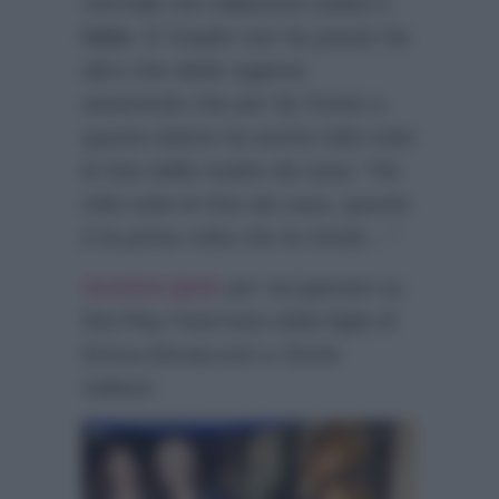
normale non elaborare subito il
lutto
. E l’ospite non ha potuto far
altro che darle ragione,
asserendo che per far fronte a
questo dolore ha anche tolto tutte
le foto della madre da casa:
“Ho
tolto tutte le foto da casa, questa
è la prima volta che la rivedo…”
CLICCA QUA
per recuperare su
Rai Play l’intervista della figlia di
Enrica Bonaccorti a Storie
Italiane