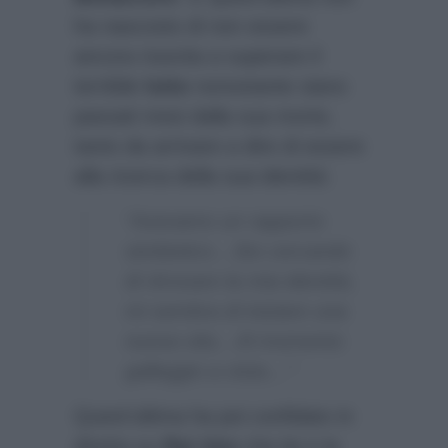
ha nascosto di non essere
ancora riuscita a superare il
terribile
lutto
nonostante siano
passati mesi dalla sua morte,
tanto da arrivare a dire di essere
alla ricerca della sua identità:
“Avevamo un rapporto
simbiotico…Sto cercando
di ritrovare la mia identità,
mi sembra di iniziare una
nuova vita…Al momento
galleggio a vista…”
Quest’ultima ha poi confidato in
diretta su
Rai Uno
che lei e la