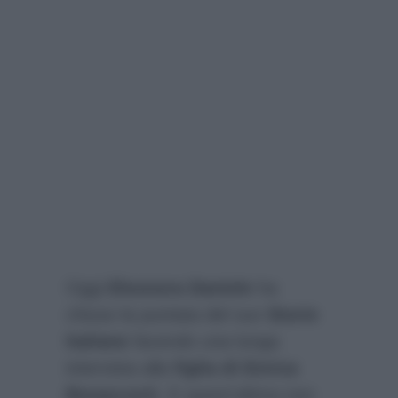
Oggi
Eleonora Daniele
ha
chiuso la puntata del suo
Storie
Italiane
facendo una lunga
intervista alla
figlia di Enrica
Bonaccorti
. E quest’ultima non