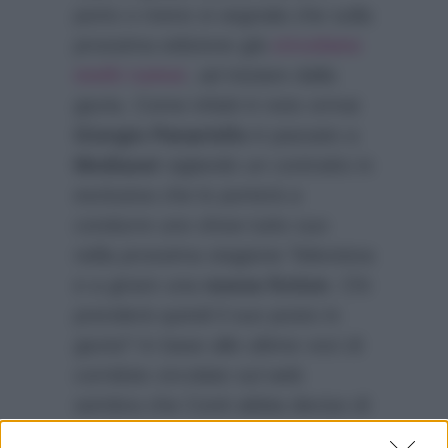
porto o meno si segnala che sulla
prossima edizione già
circolano
molti rumor
, ad iniziare dalla
giuria. Come infatti è noto ormai
Giorgio Panariello
è passato a
Mediaset
siglando un contratto in
esclusiva che lo porterà a
condurre uno show tutto suo
nella prossima stagione Televisiva
e a girare una
nuova fiction
. Chi
prenderà quindi il suo posto in
giuria? In base alle ultime voci di
corridoio circolate sul web
sembra che Conti abbia deciso di
sostituirlo con il simpatico attore