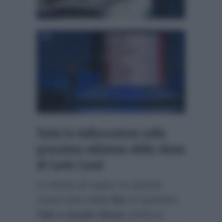
Tutte le indiscrezioni sulla
prossima edizione dello show
di Carlo Conti
In attesa di capire se questa
nuova idea della
Rai
di spostare
Tale e Quale Show
andrà in