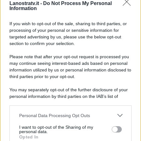
Lanostratv.it -
Do Not Process My Personal
Enrico Brignano
. Per quanto
Information
riguarda invece il cast ancora
niente è trapelato.
If you wish to opt-out of the sale, sharing to third parties, or
processing of your personal or sensitive information for
targeted advertising by us, please use the below opt-out
section to confirm your selection.
Please note that after your opt-out request is processed you
may continue seeing interest-based ads based on personal
information utilized by us or personal information disclosed to
third parties prior to your opt-out.
You may separately opt-out of the further disclosure of your
personal information by third parties on the IAB’s list of
downstream participants.
Personal Data Processing Opt Outs
This information may also be disclosed by us to third parties
ULTIME NOTIZIE
on the IAB’s List of Downstream Participants that may further
I want to opt-out of the Sharing of my
disclose it to other third parties.
personal data.
Helena Prestes e Javier Martinez
Opted In
sono in crisi oppure no? Lui
Please note that this website/app uses one or more Google