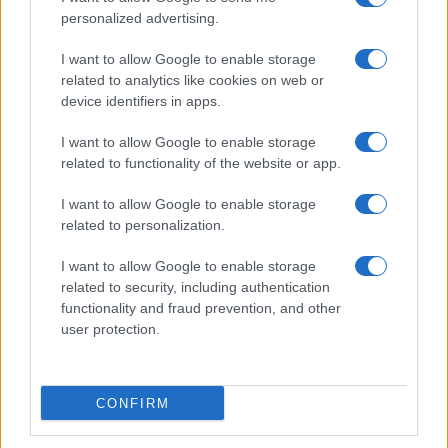
Temptation Island, affari d’oro per Giovanni
Grazioso: attività in espansione?
personalized advertising.
Benjamin Mascolo replica alla sua ex
I want to allow Google to enable storage
fidanzata Bella Thorne: “Dicono di me…”
related to analytics like cookies on web or
Amici, Simone Nolasco vittima di un
device identifiers in apps.
incidente: “Mi è passata tutta la vita davanti”
I want to allow Google to enable storage
Un medico in famiglia, l’appello di Margot
related to functionality of the website or app.
Sikabonyi: “Necessario il suo ritorno!”
Temptation Island, Danilo D’Angelo ammette:
I want to allow Google to enable storage
“Non è un periodo semplice”
related to personalization.
I want to allow Google to enable storage
related to security, including authentication
functionality and fraud prevention, and other
user protection.
Programmi Tv
Personaggi
Serie Tv
CONFIRM
Soap
Gossip
Musica
Ascolti Tv