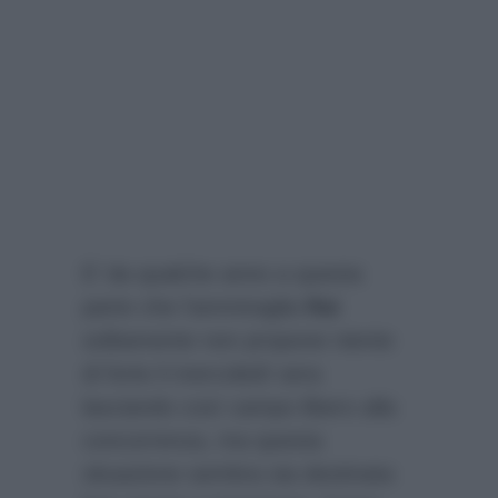
E’ da qualche anno a questa
parte che l’ammiraglia
Rai
solitamente non propone niente
di forte il mercoledì sera
lasciando così campo libero alla
concorrenza, ma questa
situazione sembra sia destinata