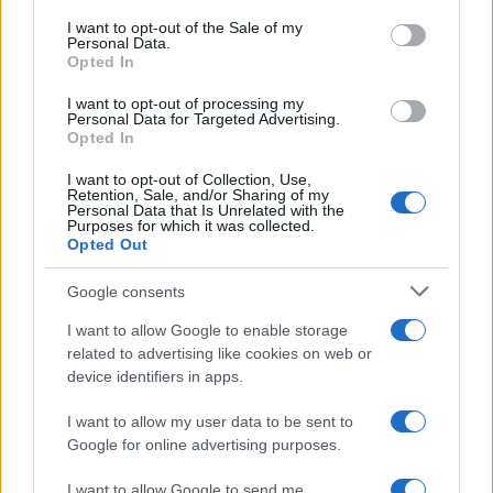
rompe il silenzio
services and may gather and store information including but
I want to opt-out of the Sale of my
Personal Data.
not limited to your visit or usage behaviour. You may click to
Opted In
grant or deny consent to Google and its third-party tags to
Uomini e Donne, sfogo al veleno
use your data for below specified purposes in below Google
di Ludovica Valli: “Letto cose
I want to opt-out of processing my
sconvolgenti su di me”
consent section.
Personal Data for Targeted Advertising.
Opted In
I want to opt-out of Collection, Use,
Uomini e Donne, retroscena di
Retention, Sale, and/or Sharing of my
Alice Barisciani: “Ricevevo
Personal Data that Is Unrelated with the
minacce e insulti”
Purposes for which it was collected.
Opted Out
Belen Rodriguez ritrova la
Google consents
serenità: il bacio con il
compagno Gaetano Fidanzati
I want to allow Google to enable storage
related to advertising like cookies on web or
device identifiers in apps.
Uomini e Donne, Elisabetta
Gigante in ospedale: “Barcollo
I want to allow my user data to be sent to
ma non mollo”
Google for online advertising purposes.
I want to allow Google to send me