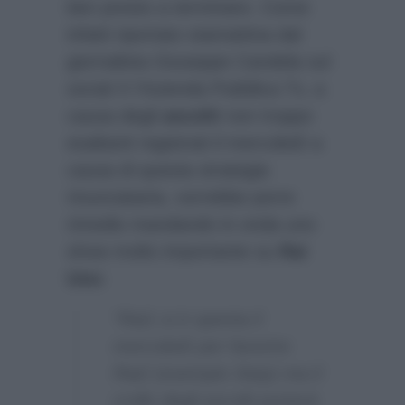
ben presto a terminare. Come
infatti riportato stamattina dal
giornalista Giuseppe Candela sul
social X l’Azienda Pubblica Tv, a
causa degli
ascolti
non troppo
esaltanti registrati il mercoledì a
causa di questa strategia
rinunciataria, vorrebbe porre
rimedio mandando in onda uno
show molto importante su
Rai
Uno
:
“Rai1 si è spenta il
mercoledì per favorire
Rai2 (esempio Step) ma il
crollo degli ascolti porterà