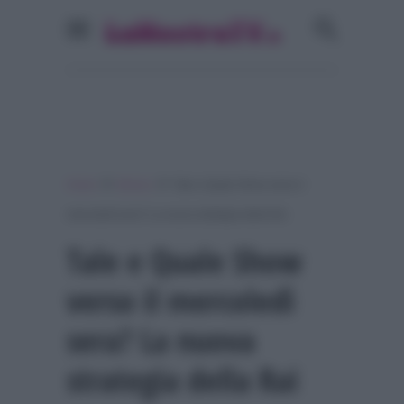
»
»
Home
Musica
Tale e Quale Show verso il
mercoledì sera? La nuova strategia della Rai
Tale e Quale Show
verso il mercoledì
sera? La nuova
strategia della Rai