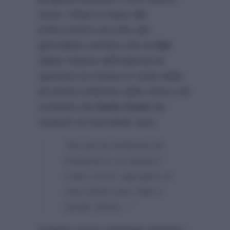
show. Infatti in base alle
indiscrezioni raccolte dal
giornalista sembra che la
Rai
abbia chiesto all’Endemol di
spostare la messa in onda della
prossima edizione dello show cult
condotto da
Carlo Conti
da
venerdì al mercoledì sera:
“Da qui la richiesta ad
Endemol e al ‘povero’
Carlo Conti: spostare al
mercoledì sera Tale e
Quale Show…”
Questa nuova strategia porterà i