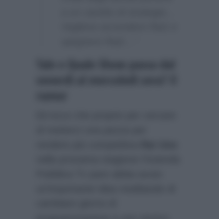
a un cambio di strategia…
Vogliono accendere Rai1 e
spegnere Rai2…”
Tale e Quale Show passa dal
venerdì al mercoledì sera? Il
rumor
Ed ecco che proprio per cercare
di metterci una pezza per
rendere più competitiva
Rai Uno
nella prossima stagione l’Azienda
Pubblica Tv pare abbia avuto
un’importante idea meditando di
cambiare giorno di
programmazione a uno storico