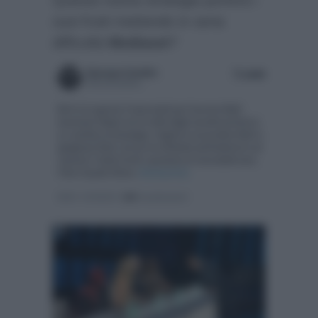
suoi frutti mettendo in seria
difficoltà
Mediaset
?