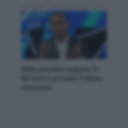
Scritto da
Alessio Cimino
, il Giugno 1, 2026 , in
Musica
Nella prossima stagione Tv
Rai Uno si accende? L’ultima
retroscena