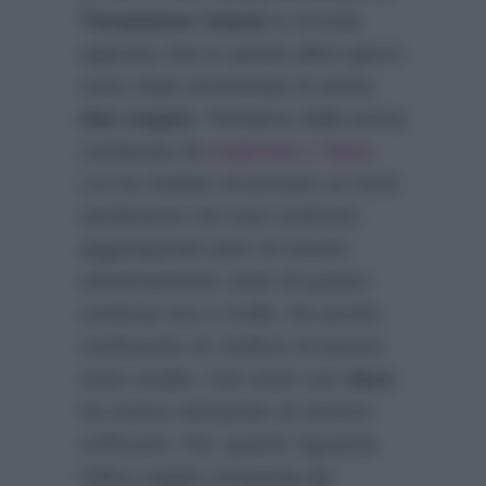
Temptaiton Island
si ricorda
appunto che in questi ultimi giorni
sono state presentate le prime
due coppie
. Partiamo dalla prima
composta da
Gabriele e Sara
.
Lui ha rivelato di provare un forte
sentimento nei suoi confronti,
aggiungendo però di essere
estremamente stufo di questo
continuo tira e molla. Ha anche
confessato di credere di essere
stato tradito. Dal canto suo
Sara
ha invece dichiarato di sentirsi
soffocare. Per quanto riguarda
l’altra coppia composta da