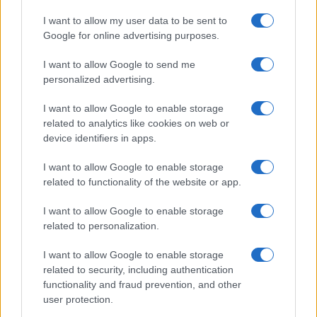
Uomini e Donne, Elisabetta
Gigante in ospedale: “Barcollo
I want to allow my user data to be sent to
ma non mollo”
Google for online advertising purposes.
I want to allow Google to send me
Temptation Island, affari d’oro per Giovanni
Grazioso: attività in espansione?
personalized advertising.
Benjamin Mascolo replica alla sua ex
I want to allow Google to enable storage
fidanzata Bella Thorne: “Dicono di me…”
related to analytics like cookies on web or
Amici, Simone Nolasco vittima di un
device identifiers in apps.
incidente: “Mi è passata tutta la vita davanti”
I want to allow Google to enable storage
Un medico in famiglia, l’appello di Margot
related to functionality of the website or app.
Sikabonyi: “Necessario il suo ritorno!”
Temptation Island, Danilo D’Angelo ammette:
I want to allow Google to enable storage
“Non è un periodo semplice”
related to personalization.
I want to allow Google to enable storage
related to security, including authentication
functionality and fraud prevention, and other
user protection.