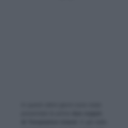
In questi ultimi giorni sono state
presentate le prime
due coppie
di Temptation Island
. E già dalla