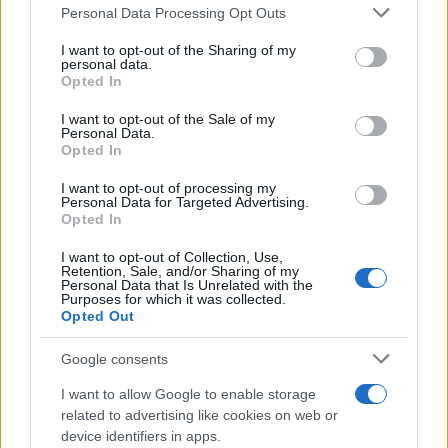
Personal Data Processing Opt Outs
This information may also be disclosed by us to third parties
ULTIME NOTIZIE
on the IAB’s List of Downstream Participants that may further
I want to opt-out of the Sharing of my
disclose it to other third parties.
personal data.
Helena Prestes e Javier Martinez
Opted In
sono in crisi oppure no? Lui
Please note that this website/app uses one or more Google
rompe il silenzio
services and may gather and store information including but
I want to opt-out of the Sale of my
Personal Data.
not limited to your visit or usage behaviour. You may click to
Opted In
grant or deny consent to Google and its third-party tags to
Uomini e Donne, sfogo al veleno
use your data for below specified purposes in below Google
di Ludovica Valli: “Letto cose
I want to opt-out of processing my
sconvolgenti su di me”
consent section.
Personal Data for Targeted Advertising.
Opted In
I want to opt-out of Collection, Use,
Uomini e Donne, retroscena di
Retention, Sale, and/or Sharing of my
Alice Barisciani: “Ricevevo
Personal Data that Is Unrelated with the
minacce e insulti”
Purposes for which it was collected.
Opted Out
Belen Rodriguez ritrova la
Google consents
serenità: il bacio con il
compagno Gaetano Fidanzati
I want to allow Google to enable storage
related to advertising like cookies on web or
device identifiers in apps.