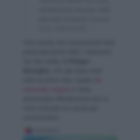
mentre le ultime tre sono
attualmente previste nella
giornata di lunedì (ovvero
il 13, il 20 e il 27)…”
Una notizia che sicuramente farà
particolarmente felici i tantissimi
fan del reality di
Filippo
Bisciglia
, che già dopo aver
visto le prime due coppie (
la
seconda coppia
è stata
presentata ufficialmente ieri) si
sono riversati sui social per
commentare.