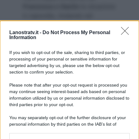
Francesca e Danilo
la situazione
è capovolta. Andando nel
dettaglio lei ha raccontato di non
Lanostratv.it -
Do Not Process My Personal
riuscire più a fidarsi del fidanzato,
Information
il quale ha dichiarato di non
tollerare la sua estrema gelosia.
If you wish to opt-out of the sale, sharing to third parties, or
processing of your personal or sensitive information for
targeted advertising by us, please use the below opt-out
section to confirm your selection.
Please note that after your opt-out request is processed you
may continue seeing interest-based ads based on personal
information utilized by us or personal information disclosed to
third parties prior to your opt-out.
You may separately opt-out of the further disclosure of your
personal information by third parties on the IAB’s list of
downstream participants.