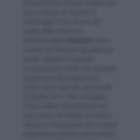
presentazione queste coppie che
hanno deciso di mettere a
repentaglio il loro amore nel
reality delle tentazioni
dell’ammiraglia
Mediaset
sono
riuscite ad infuocare gli animi sui
social. Ebbene si segnala
un’importante novità che riguarda
la partenza del programma.
Infatti come riportato dal portale
di gossip
Isa e Chia
, la pagina
Trash Italiano
direttamente sui
suoi social, ha rivelato di essere
venuto a conoscenza che lo show
inizialmente previsto per la prima