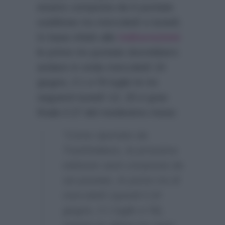
essere composta da 6 puntate
suddivise tra mercoledì e lunedì.
In base infatti alle
indiscrezioni
le prime tre puntate dovrebbero
andare in onda mercoledì 24
giugno, il 1 e l’8 luglio le tre
seguenti lunedì 13, 20 e gran
finale il 27 del medesimo mese:
“Come riportato da
TrashItaliano, la prossima
edizione sarà composta da
sei puntate, le prime tra di
mercoledì (quindi il 24
giugno, il 1 luglio e l’8),