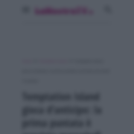
»
»
Home
Temptation Island
Temptation Island
gioca d’anticipo: la prima puntata è prevista mercoledì
24 giugno
Temptation Island
gioca d’anticipo: la
prima puntata è