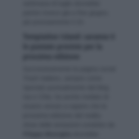
settimana di luglio dovrebbe
partire invece già a fine giugno,
più precisamente il 24.
Temptation Island: saranno 6
le puntate previste per la
prossima edizione
Successivamente la pagina social
Trash Italiano
, sempre come
riportato puntualmente dal blog
Isa e Chia
, ha anche rivelato di
essere venuto a sapere che la
prossima edizione del reality
show delle tentazioni condotto da
Filippo Bisciglia
dovrebbe