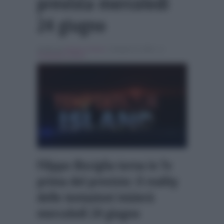
prevista mercoledì
24 giugno
Scritto da
Alessio Cimino
, il Giugno 8, 2026 , in
Temptation Island
Filippo Bisciglia torna in Tv
prima del previsto: il reality
delle tentazioni inizierà
mercoledì 24 giugno