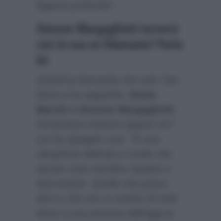
legame profondo”
.
Simone Margagliotti tornerà
con la sua ex fidanzata? Parla
lei
Quindi la domanda che tutti i fan
fanno è la seguente:
Sonia
Barrile e Simone Margagliotti
torneranno insieme oppure no?
Lei ha spiegato così:
“È una
situazione delicata e credo che
alcune cose meritino rispetto e
discrezione. Quello che posso
dirvi e che non si smette di voler
bene a una persona dall’oggi al