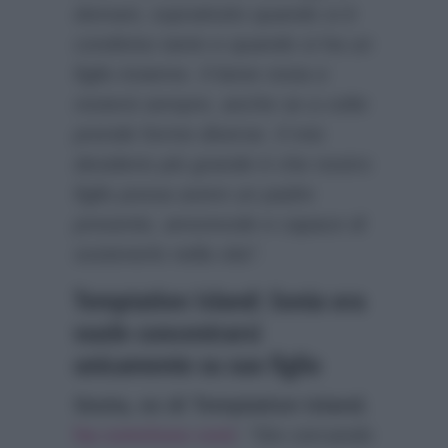
domani, soprattutto quando si è
condiviso tanto e quando si ha un
figlio insieme. Il bene resta e
resterà sempre, anche se a volte
prende forme diverse. Il mio
desiderio più grande è che nostro
figlio possa avere un padre
presente, amorevole e capace di
sostenerlo nella vita”
.
Temptation Island: Sonia ora
vuole concentrarsi
unicamente su suo figlio
Sonia, ex di Temptation Island
,
ha concluso così
:
“Sto cercando