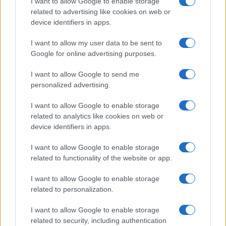
I want to allow Google to enable storage
related to advertising like cookies on web or
device identifiers in apps.
Temptation Island, puntata
speciale a settembre? Lo spoiler
I want to allow my user data to be sent to
di Rosario Monetti
Google for online advertising purposes.
I want to allow Google to send me
Carmen Russo ed Enzo Paolo Turchi nel cast di
Amici? La loro risposta spiazza
personalized advertising.
Marianna Scarci: “Saranno Famosi? Niente
I want to allow Google to enable storage
cachet. Ecco com’era Maria De Filippi”
related to analytics like cookies on web or
Temptation Island, Soraya Sabetta
device identifiers in apps.
massacrata: “Sono stata minacciata di morte”
I want to allow Google to enable storage
Andrea Dal Corso come sta dopo l’incidente:
related to functionality of the website or app.
“Operazione fatta. Ecco cosa mi aspetta”
Temptation Island torna a settembre su
I want to allow Google to enable storage
Canale 5? Raffaella Mennoia rompe il silenzio
related to personalization.
I want to allow Google to enable storage
related to security, including authentication