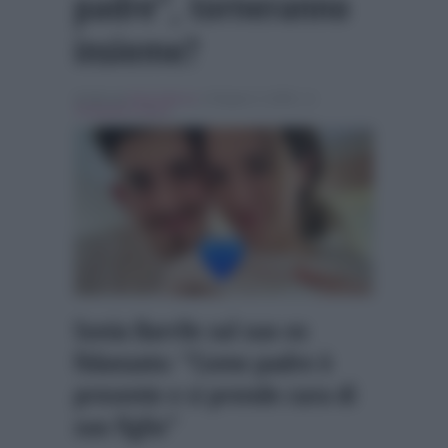
padre”, torneranno
insieme?
Scritto da
Denis Bocca
, il Giugno 3, 2026 , in
Temptation Island
Sonia Barrile sul suo ex
fidanzato: “Come padre è
presente e si prende cura di
suo figlio”