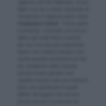
rapporto con l’ex fidanzato, di suo
figlio e se sta o meno cercando di
recuperare il rapporto perso dopo
Temptation Island
:
“Come padre
è presente, si prende cura di suo
figlio e gli vuole bene e questo
per me è la cosa più importante.
Spero che continui sempre così,
anche quando arriveranno le fasi
più complesse della crescita,
perchè essere genitori non
significa esserci solo nei momenti
facili, ma soprattutto in quelli
difficili. Mi auguro che tra loro
possa nascere e crescere un