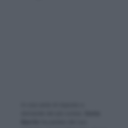
In una serie di risposte a
domande dei più curiosi,
Sonia
Barrile
ha parlato del suo