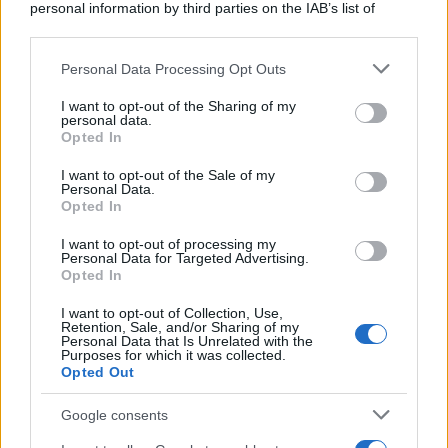
personal information by third parties on the IAB’s list of
downstream participants.
Personal Data Processing Opt Outs
This information may also be disclosed by us to third parties
ULTIME NOTIZIE
on the IAB’s List of Downstream Participants that may further
I want to opt-out of the Sharing of my
disclose it to other third parties.
personal data.
Temptation Island, Danilo diffida
Opted In
Simona Giordano che replica:
Please note that this website/app uses one or more Google
“Ho conservato gli screen”
services and may gather and store information including but
I want to opt-out of the Sale of my
Personal Data.
not limited to your visit or usage behaviour. You may click to
Opted In
grant or deny consent to Google and its third-party tags to
Ballando con le stelle 2026,
use your data for below specified purposes in below Google
rivoluzione di Milly Carlucci:
I want to opt-out of processing my
tutte le indiscrezioni
consent section.
Personal Data for Targeted Advertising.
Opted In
I want to opt-out of Collection, Use,
Temptation Island, la
Retention, Sale, and/or Sharing of my
confessione di Perla Vatiero:
Personal Data that Is Unrelated with the
“Non riesco più a guardarlo”
Purposes for which it was collected.
Opted Out
Grazia Kendi soffre per la fine
Google consents
della storia con Mattia Scudieri:
“So cosa ci ha distrutti”