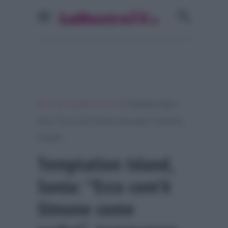
»
»
Home
Temptation Island
Temptation Island,
Sonia: “Ecco com’è Simone come padre”, torneranno
insieme?
Temptation Island,
Sonia: “Ecco com’è
Simone come