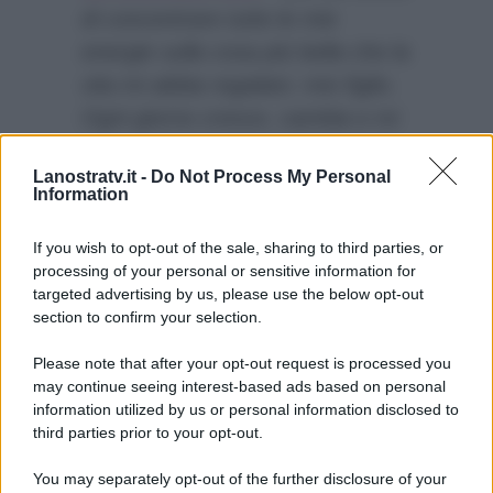
di concentrare tutte le mie
energie sulla cosa più bella che la
vita mi abbia regalato: mio figlio.
Ogni giorno cresce, cambia e mi
riempie il cuore in modi che non
Lanostratv.it -
Do Not Process My Personal
pensavo nemmeno fossero
Information
possibili. Il resto, per adesso, lo
lascio in secondo piano”
.
If you wish to opt-out of the sale, sharing to third parties, or
processing of your personal or sensitive information for
targeted advertising by us, please use the below opt-out
section to confirm your selection.
Please note that after your opt-out request is processed you
may continue seeing interest-based ads based on personal
information utilized by us or personal information disclosed to
third parties prior to your opt-out.
You may separately opt-out of the further disclosure of your