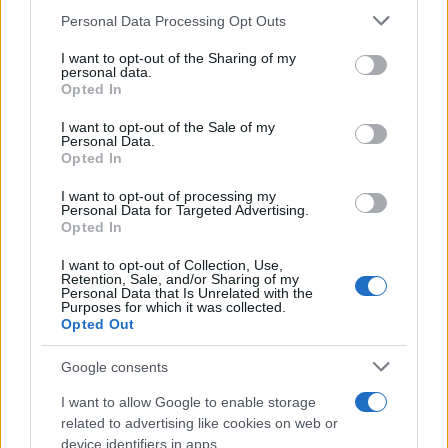
Personal Data Processing Opt Outs
This information may also be disclosed by us to third parties
ULTIME NOTIZIE
on the IAB’s List of Downstream Participants that may further
I want to opt-out of the Sharing of my
disclose it to other third parties.
personal data.
Ballando con le stelle 2026,
Opted In
rivoluzione di Milly Carlucci:
Please note that this website/app uses one or more Google
tutte le indiscrezioni
services and may gather and store information including but
I want to opt-out of the Sale of my
Personal Data.
not limited to your visit or usage behaviour. You may click to
Opted In
grant or deny consent to Google and its third-party tags to
Temptation Island, la
use your data for below specified purposes in below Google
confessione di Perla Vatiero:
I want to opt-out of processing my
“Non riesco più a guardarlo”
consent section.
Personal Data for Targeted Advertising.
Opted In
I want to opt-out of Collection, Use,
Grazia Kendi soffre per la fine
Retention, Sale, and/or Sharing of my
della storia con Mattia Scudieri:
Personal Data that Is Unrelated with the
“So cosa ci ha distrutti”
Purposes for which it was collected.
Opted Out
Temptation Island, puntata
Google consents
speciale a settembre? Lo spoiler
di Rosario Monetti
I want to allow Google to enable storage
related to advertising like cookies on web or
device identifiers in apps.