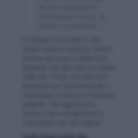
Ma non sarò ballerino
nemmeno per un’ora, un
minuto o un secondo…”
La Delogu al suo fianco, che
l’anno scorso è riuscita a vincere
lo show, gli ha però subito fatto
presente che tutto può succedere
nella vita:
“Carlo, mai dire mai!”
Dal canto suo Conti ha tenuto a
sottolineare di essere un pessimo
ballerino:
“Da ragazzino ho
iniziato a fare il dj alle feste in
casa proprio per non ballare!”
Carlo Conti svela che