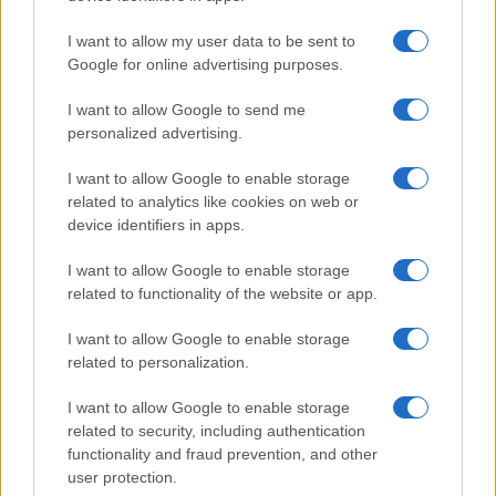
Carmen Russo ed Enzo Paolo
Turchi nel cast di Amici? La loro
I want to allow my user data to be sent to
risposta spiazza
Google for online advertising purposes.
I want to allow Google to send me
Marianna Scarci: “Saranno Famosi? Niente
cachet. Ecco com’era Maria De Filippi”
personalized advertising.
Temptation Island, Soraya Sabetta
I want to allow Google to enable storage
massacrata: “Sono stata minacciata di morte”
related to analytics like cookies on web or
Andrea Dal Corso come sta dopo l’incidente:
device identifiers in apps.
“Operazione fatta. Ecco cosa mi aspetta”
I want to allow Google to enable storage
Temptation Island torna a settembre su
related to functionality of the website or app.
Canale 5? Raffaella Mennoia rompe il silenzio
Raffaella Griggi su Chi l’ha visto: “Sciarelli mi
I want to allow Google to enable storage
ha detto di essere meno buona”
related to personalization.
I want to allow Google to enable storage
related to security, including authentication
functionality and fraud prevention, and other
user protection.