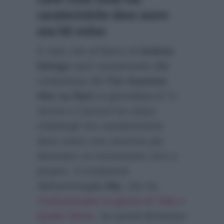
caratteristiche deve avere
una hit estiva
E visto che al fianco di
Andrea
Delogu
sarà nuovamente alla
conduzione del
Tim Summer
Hits su Rai1
la giornalista di
Tv
Sorrisi e Canzoni
ha voluto
chiedergli che caratteristiche
deve avere una canzone per
diventare un tormentone vero e
proprio. Il conduttore
dell’ammiraglia
Rai
, che ha
rivoluzionato la giuria di Tale e
Quale Show
, ha quindi dichiarato