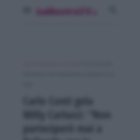
»
»
Home
Ballando con le stelle
Carlo Conti gela
Milly Carlucci: “Non parteciperò mai a Ballando con le
stelle”
Carlo Conti gela
Milly Carlucci: “Non
parteciperò mai a