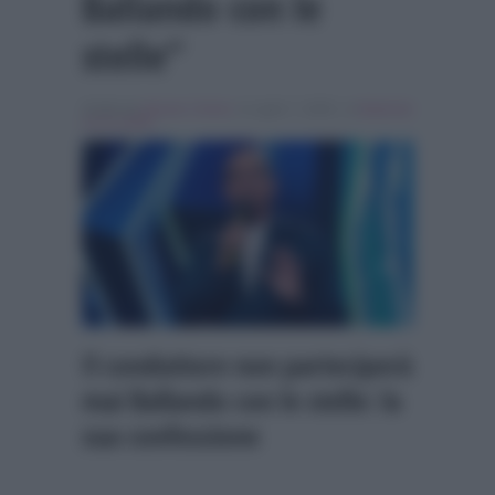
Ballando con le
stelle”
Scritto da
Alessio Cimino
, il Luglio 7, 2026 , in
Ballando
con le stelle
Il conduttore non parteciperà
mai Ballando con le stelle: la
sua confessione