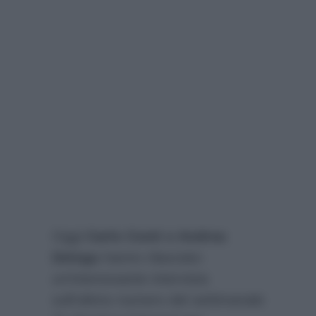
Oggi
Carlo Conti e Andrea
Delogu
hanno rilasciato
un’interessante intervista
sull’ultimo numero del settimanale