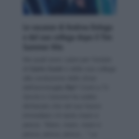
Le vacanze di Andrea Delogu
e del suo collega dopo il Tim
Summer Hits
Ma quali sono i piani per l’estate
di
Carlo Conti
e della sua collega
alla conduzione dello show
dell’ammiraglia
Rai
? Conti a
Tv
Sorrisi e Canzoni
ha subito
dichiarato che nel suo futuro
immediato c’è tanto mare e
pesca:
“Mare, mare, mare e
pesca, pesca, pesca…”
La