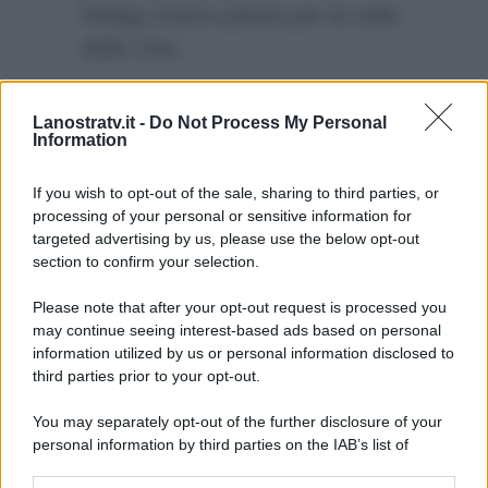
Delogu invece partirà per la volta
della Cina:
“Io invece mi sto
Lanostratv.it -
Do Not Process My Personal
preparando per un nuovo
Information
viaggio, questa volta alla
scoperta della Cina…”
If you wish to opt-out of the sale, sharing to third parties, or
processing of your personal or sensitive information for
targeted advertising by us, please use the below opt-out
section to confirm your selection.
Please note that after your opt-out request is processed you
may continue seeing interest-based ads based on personal
information utilized by us or personal information disclosed to
third parties prior to your opt-out.
You may separately opt-out of the further disclosure of your
personal information by third parties on the IAB’s list of
downstream participants.