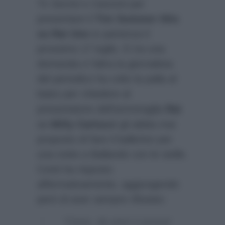
Tv Sorrisi e Canzoni
per
presentare il
Tim Summer Hits
su Rai Uno
in partenza il
prossimo 17 luglio. E tra una
domanda e l’altra la giornalista
del periodico ha colto la palla al
balzo per chiedere al
presentatore dell’ammiraglia
Rai
se
Milly Carlucci
gli abbia mai
proposto di fare il ballerino per
una notte a Ballando con le stelle.
Conti ha risposto
affermativamente, aggiungendo
però di aver sempre rifiutato:
“Certo, da anni ci prova!