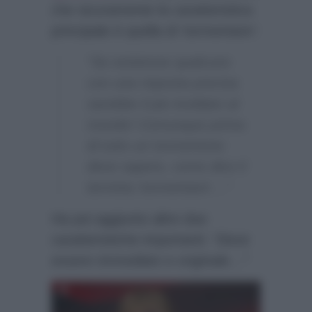
che sicuramente la caratteristica
principale è quella di ‘tormentare’:
“Se esistesse qualcuno
con una risposta precisa
sarebbe il più invidiato al
mondo! Comunque prima
di tutto un tormentone
deve sapere, come dice il
termine,’tormentare’…”
Ha poi aggiunto altre due
caratteristiche importanti:
“Deve
essere immediato e originale…”