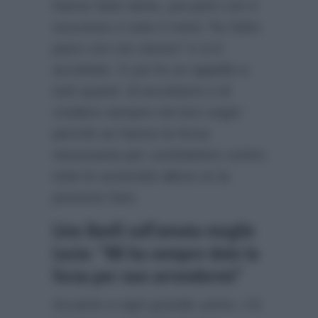
hanno fatto bene, poi però con il
successo e tutto il resto
“ho fatto
pace con me stesso”
e si è
accettato. E poi fa un appello a
tutti quanti: di accettarsi e di
credere sempre nei loro sogni
perché se hanno la forza
necessaria per combattere contro
tutte le avversità allora ce la
possono fare.
Lino Banfi sull’amata moglie
Lucia: “Mi ha sempre dato la
forza per non arrendermi”
Accanto a ogni grande uomo, c’è