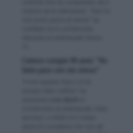
comicità che ha conquistato sia il
cinema sia la televisione.
“Non ho
mai avuto paura di niente”
ha
confidato lui in un’intervista
rilasciata al settimanale
Nuovo
Tv
.
L’attore compie 90 anni: “Ho
fatto pace con me stesso”
“Il mio aspetto fisico mi ha
sempre fatto soffrire”
ha
ammesso
Lino Banfi
in
un’intervista al settimanale citato
poc’anzi, e infatti si è creato
parecchi complessi che non gli