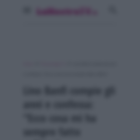
»
»
Home
Personaggi Tv
Lino Banfi compie gli anni
e confessa: “Ecco cosa mi ha sempre fatto soffrire”
Lino Banfi compie gli
anni e confessa:
“Ecco cosa mi ha
sempre fatto