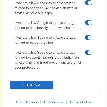
“Non è un periodo semplice”
I want to allow Google to enable storage
related to analytics like cookies on web or
Amici: Opi svela una volta per tutte che tipo
di rapporto ha con Michelle
device identifiers in apps.
Temptation Island, Danilo diffida Simona
I want to allow Google to enable storage
Giordano che replica: “Ho conservato gli
related to functionality of the website or app.
screen”
Ballando con le stelle 2026, rivoluzione di Milly
I want to allow Google to enable storage
Carlucci: tutte le indiscrezioni
related to personalization.
I want to allow Google to enable storage
related to security, including authentication
functionality and fraud prevention, and other
user protection.
Programmi Tv
Personaggi
Serie Tv
CONFIRM
Soap
Gossip
Musica
Ascolti Tv
The Voice
Chi Siamo
Data Deletion
Data Access
Privacy Policy
Preferenze Privacy
‐
Privacy
Lanostratv.it è un sito Giddy Up
Srl - P.IVA 14849541009