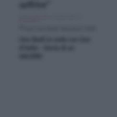
soffrire”
Scritto da
Denis Bocca
, il Luglio 8, 2026 , in
Personaggi Tv
Lino Banfi in onda con Lino
d’Italia – Storia di un
itALIENO