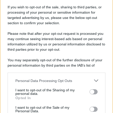
famiglia
.
If you wish to opt-out of the sale, sharing to third parties, or
processing of your personal or sensitive information for
targeted advertising by us, please use the below opt-out
section to confirm your selection.
Please note that after your opt-out request is processed you
may continue seeing interest-based ads based on personal
information utilized by us or personal information disclosed to
third parties prior to your opt-out.
You may separately opt-out of the further disclosure of your
personal information by third parties on the IAB’s list of
downstream participants.
Personal Data Processing Opt Outs
This information may also be disclosed by us to third parties
ULTIME NOTIZIE
on the IAB’s List of Downstream Participants that may further
I want to opt-out of the Sharing of my
Belen Rodriguez ritrova la
disclose it to other third parties.
personal data.
serenità: il bacio con il
Opted In
compagno Gaetano Fidanzati
Please note that this website/app uses one or more Google
services and may gather and store information including but
I want to opt-out of the Sale of my
Personal Data.
not limited to your visit or usage behaviour. You may click to