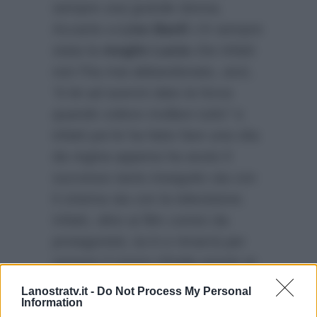
sempre una grande donna.
Accanto a
Lino Banfi
c’è sempre
stata la
moglie Lucia
che infatti
non l’ha mai abbandonato, anzi,
“è lei ad avermi dato la forza
quando volevo mollare tutto”
e
infatti poi le ha fatto fare una vita
da regina appena ha avuto il
successo tanto inseguito sia con
il cinema sia con la televisione.
Infatti, oltre ai film comici da
protagonisti, lui è e rimarrà per
sempre il nonno d’Italia grazie al
personaggio di nonno Libero nella
Lanostratv.it -
Do Not Process My Personal
Information
fiction Rai
Un medico in