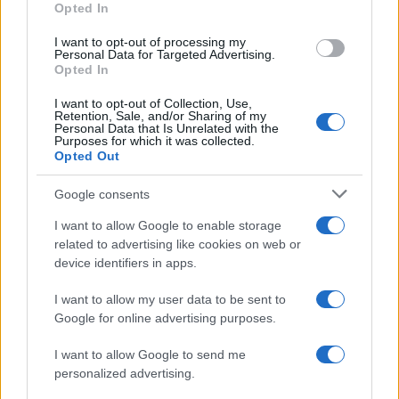
Uomini e Donne, Elisabetta
Opted In
grant or deny consent to Google and its third-party tags to
Gigante in ospedale: “Barcollo
use your data for below specified purposes in below Google
ma non mollo”
I want to opt-out of processing my
consent section.
Personal Data for Targeted Advertising.
Opted In
Temptation Island, affari d’oro
I want to opt-out of Collection, Use,
per Giovanni Grazioso: attività in
Retention, Sale, and/or Sharing of my
espansione?
Personal Data that Is Unrelated with the
Purposes for which it was collected.
Opted Out
Benjamin Mascolo replica alla
sua ex fidanzata Bella Thorne:
Google consents
“Dicono di me…”
I want to allow Google to enable storage
related to advertising like cookies on web or
Amici, Simone Nolasco vittima di
device identifiers in apps.
un incidente: “Mi è passata tutta
la vita davanti”
I want to allow my user data to be sent to
Google for online advertising purposes.
Un medico in famiglia, l’appello di Margot
I want to allow Google to send me
Sikabonyi: “Necessario il suo ritorno!”
personalized advertising.
Temptation Island, Danilo D’Angelo ammette: