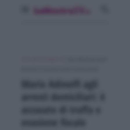
»
»
Home
Personaggi Tv
Mario Adinolfi agli arresti
domiciliari: è accusato di truffa e evasione fiscale
Mario Adinolfi agli
arresti domiciliari: è
accusato di truffa e
evasione fiscale