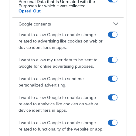
Personal Data that Is Unrelated with the
dell’episodio del bicchiere
Purposes for which it was collected.
lanciato
Opted Out
Uomini e Donne, gossip su
Google consents
Asmaa e Cristiano: “Si prendono
e si lasciano”
I want to allow Google to enable storage
related to advertising like cookies on web or
device identifiers in apps.
Amici, già finita tra Nicola
Marchionni e Valentina Pesaresi:
I want to allow my user data to be sent to
“Siamo molto distanti”
Google for online advertising purposes.
I want to allow Google to send me
La Ruota della Fortuna, complimenti per
Gerry Scotti: “Avrai un futuro fantastico”
personalized advertising.
Helena Prestes e Javier Martinez sono in crisi
I want to allow Google to enable storage
oppure no? Lui rompe il silenzio
related to analytics like cookies on web or
Uomini e Donne, sfogo al veleno di Ludovica
device identifiers in apps.
Valli: “Letto cose sconvolgenti su di me”
I want to allow Google to enable storage
Uomini e Donne, retroscena di Alice
related to functionality of the website or app.
Barisciani: “Ricevevo minacce e insulti”