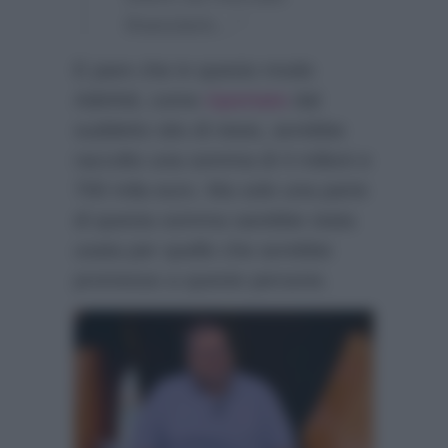
finanziario…”
E pare che in questo modo
Adinfoli, come
riportato
dal
suddetto sito di news, avrebbe
raccolto una somma di 4 milioni e
700 mila euro. Ma solo una parte
di questa somma sarebbe stata
usata per quello che avrebbe
promesso a queste persone.