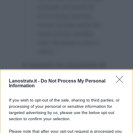
correlate ad attività di
scommesse sportive,
mentre la gran parte dei
fondi ricevuti sarebbe
stato destinato a diversi
utilizzi…”
Al momento l’ex concorrente de
L’Isola dei Famosi
, il quale è
Lanostratv.it -
Do Not Process My Personal
finito
al centro delle polemiche
,
Information
non ha rilasciato alcuna
dichiarazione in merito.
If you wish to opt-out of the sale, sharing to third parties, or
processing of your personal or sensitive information for
targeted advertising by us, please use the below opt-out
section to confirm your selection.
Please note that after your opt-out request is processed you