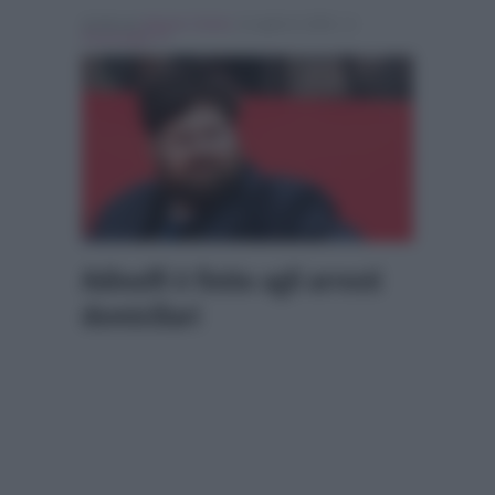
Scritto da
Alessio Cimino
, il Luglio 8, 2026 , in
Personaggi Tv
Adinolfi è finito agli arresti
domiciliari