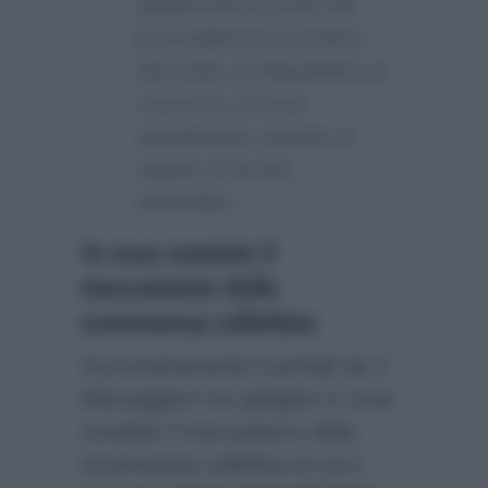
spalancate le porte dei
provvedimenti restrittivi…
Secondo La Repubblica al
momento si trova
attualmente ristretto in
regime di arresti
domiciliari….”
In cosa consiste il
meccanismo della
scommessa collettiva
Successivamente il portale de
Il
Messaggero
ha spiegato in cosa
consiste il meccanismo della
scommessa collettiva di cui è