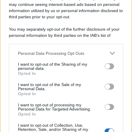
may continue seeing interest-based ads based on personal
information utilized by us or personal information disclosed to
third parties prior to your opt-out.
You may separately opt-out of the further disclosure of your
personal information by third parties on the IAB’s list of
downstream participants.
Personal Data Processing Opt Outs
This information may also be disclosed by us to third parties
ULTIME NOTIZIE
on the IAB’s List of Downstream Participants that may further
I want to opt-out of the Sharing of my
disclose it to other third parties.
personal data.
Senza Cri dopo la rimozione del
Opted In
seno racconta: “Quando ho visto
Please note that this website/app uses one or more Google
le cicatrici…”
services and may gather and store information including but
I want to opt-out of the Sale of my
Personal Data.
not limited to your visit or usage behaviour. You may click to
Opted In
grant or deny consent to Google and its third-party tags to
Temptation island, Karina
use your data for below specified purposes in below Google
Cascella al posto di Filippo
I want to opt-out of processing my
Bisciglia? La risposta spiazza
consent section.
Personal Data for Targeted Advertising.
Opted In
I want to opt-out of Collection, Use,
Grande Fratello: Federica
Retention, Sale, and/or Sharing of my
Rosatelli torna a parlare