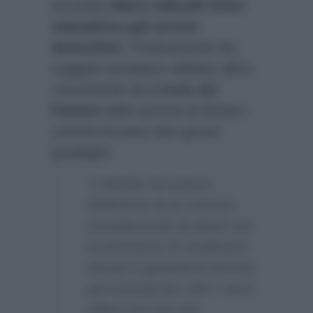
accusato
Mario Adinolfi finito
stamattina agli arresti
domiciliari
. Praticamente dei
soggetti avrebbero affidato all’ex
concorrente de
L’Isola dei
Famosi
delle somme di denaro
convinti di poter fare grossi
guadagni:
“L’attività riscuoteva
l’adesione di un numero
considerevole di clienti con
la promessa di rendimenti
elevati e garantiti in termini
percentuali ben oltre i tassi
offerti sul mercato