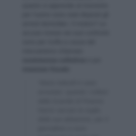
quanto si apprende al momento
per l’uomo sono stati disposti gli
arresti domiciliari. Il motivo? Le
accuse mosse nei suoi confronti
sono per truffa a causa del
meccanismo chiamato
scommessa collettiva
e poi
evasione fiscale
:
“Mario Adinolfi è stato
arrestato: quando i militari
della Guardia di Finanza
hanno varcato la soglia
della sua abitazione, per il
giornalista si sono