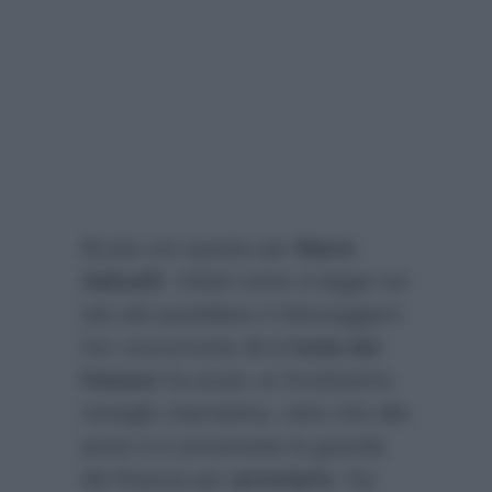
Brutte ore queste per
Mario
Adinolfi
. Infatti come si legge sul
sito del quotidiano
Il Messaggero
l’ex concorrente de
L’Isola dei
Famosi
ha avuto un bruttissimo
risveglio stamattina, visto che alla
porta si è presentata la guardia
dei finanza per
arrestarlo
. Da