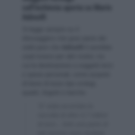
sull’inchiesta aperta su Mario
Adinolfi
Si legge sempre su
Il
Messaggero
che gran parte dei
soldi pare che
Adinolfi
li avrebbe
usati invece per altri motivi, tra
cui la destinazione a soggetti terzi
o spese personali, come acquisti
di bene di lusso tipo orologi,
quadri, lingotti e barche:
“E’ stata accertata la
raccolta di oltre 4,7 milioni
di euro…Solo una parte di
tali somme sono risultate