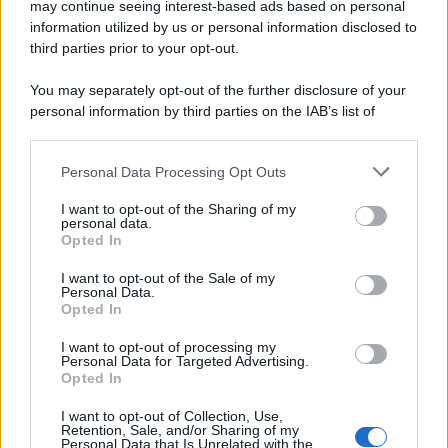
may continue seeing interest-based ads based on personal
information utilized by us or personal information disclosed to
third parties prior to your opt-out.
You may separately opt-out of the further disclosure of your
personal information by third parties on the IAB’s list of
downstream participants.
Personal Data Processing Opt Outs
This information may also be disclosed by us to third parties
on the IAB’s List of Downstream Participants that may further
ULTIME NOTIZIE
I want to opt-out of the Sharing of my
disclose it to other third parties.
personal data.
Temptation island, Karina
Opted In
Cascella al posto di Filippo
Please note that this website/app uses one or more Google
Bisciglia? La risposta spiazza
services and may gather and store information including but
I want to opt-out of the Sale of my
Personal Data.
not limited to your visit or usage behaviour. You may click to
Opted In
grant or deny consent to Google and its third-party tags to
Grande Fratello: Federica
use your data for below specified purposes in below Google
Rosatelli torna a parlare
I want to opt-out of processing my
consent section.
dell’episodio del bicchiere
Personal Data for Targeted Advertising.
lanciato
Opted In
I want to opt-out of Collection, Use,
Uomini e Donne, gossip su
Retention, Sale, and/or Sharing of my
Asmaa e Cristiano: “Si prendono
Personal Data that Is Unrelated with the