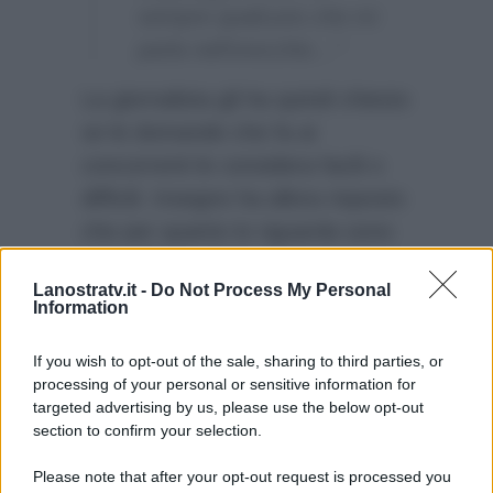
sempre qualcuno che mi
parla nell’orecchio…”
La giornalista gli ha quindi chiesto
se le domande che fa ai
concorrenti le considera facili o
difficili. Insegno ha allora risposto
che per quanto lo riguarda sono
tutte difficili:
“Non mi vergogno a
Lanostratv.it -
Do Not Process My Personal
dirlo…Da spettatore non so mai
Information
rispondere alle domande dei quiz,
i quiz mi piace condurli, farli no!”
If you wish to opt-out of the sale, sharing to third parties, or
processing of your personal or sensitive information for
targeted advertising by us, please use the below opt-out
section to confirm your selection.
Please note that after your opt-out request is processed you