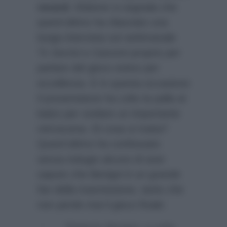
record
. Ebbene si segnala che
quest’ultimo ha rilasciato una
lunga intervista sul settimanale
Tv Sorrisi e Canzoni
proprio per
parlare del gioco estivo per
eccellenza. E in questa occasione
il presentatore ha colto la palla al
balzo per svelare un importante
retroscena. Di cosa si tratta?
Quest’ultimo ha confessato
senza indugio alcuno di aver
saputo che Benigni è un grande
fan della trasmissione, tanto che
non perde mai il gioco finale: