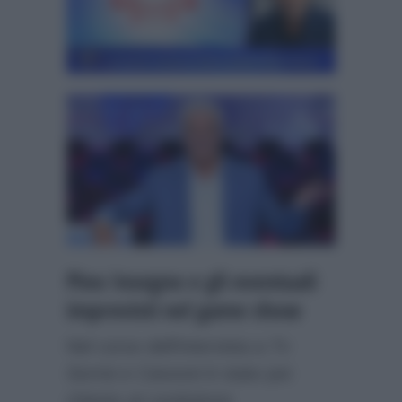
Pino Insegno e gli eventuali
imprevisti nel game show
Nel corso dell’intervista a
Tv
Sorrisi e Canzoni
è stato poi
chiesto al conduttore