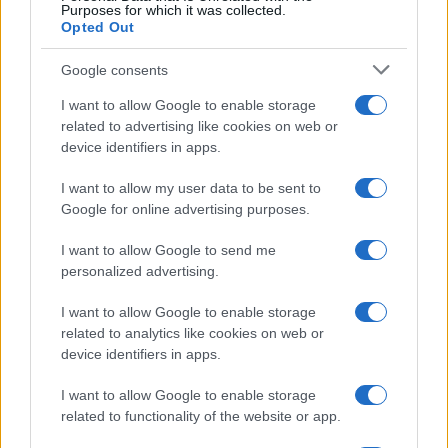
e si lasciano”
Purposes for which it was collected.
Opted Out
Amici, già finita tra Nicola
Google consents
Marchionni e Valentina Pesaresi:
“Siamo molto distanti”
I want to allow Google to enable storage
related to advertising like cookies on web or
device identifiers in apps.
La Ruota della Fortuna,
complimenti per Gerry Scotti:
I want to allow my user data to be sent to
“Avrai un futuro fantastico”
Google for online advertising purposes.
I want to allow Google to send me
Helena Prestes e Javier Martinez sono in crisi
personalized advertising.
oppure no? Lui rompe il silenzio
Uomini e Donne, sfogo al veleno di Ludovica
I want to allow Google to enable storage
Valli: “Letto cose sconvolgenti su di me”
related to analytics like cookies on web or
Uomini e Donne, retroscena di Alice
device identifiers in apps.
Barisciani: “Ricevevo minacce e insulti”
I want to allow Google to enable storage
Belen Rodriguez ritrova la serenità: il bacio
related to functionality of the website or app.
con il compagno Gaetano Fidanzati