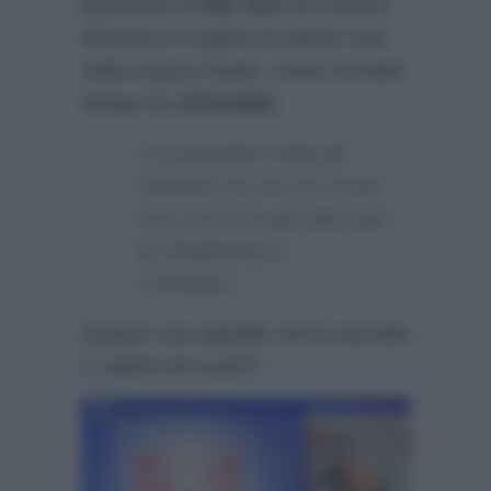
preserale di
Rai Uno
ha chiesto
all’attore e regista di ideare una
volta il gioco finale, come ha fatto
tempo fa all’
Eredità
:
“La prossima volta gli
chiederò se me ne scrive
una come ha già fatto per
la Ghigliottina a
‘L’Eredità’…”
Questo suo appello verrà raccolto
o cadrà nel vuoto?