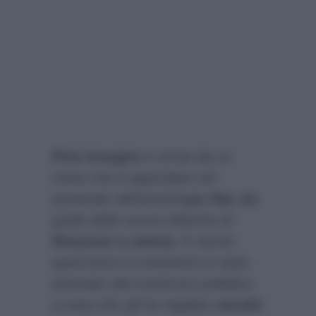
Pino Insegno
è ormai da un
mese che è approdato nel
preserale dell’ammiraglia
Rai
alla
guida della nuova edizione di
Reazione a catena
. E anche
quest’anno il conduttore è stato
premiato dal numeroso pubblico
a casa che gli ha regalato
ascolti