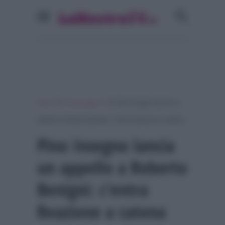
»
»
Home
Personaggi Tv
Pino Insegno lancia un
appello a Roberto Benigni: c’entra Reazione a catena
Pino Insegno lancia
un appello a Roberto
Benigni: c’entra
Reazione a catena