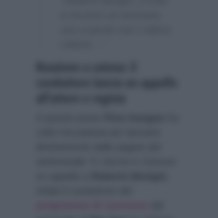
“Roberto Benigni, a volte
lo incontro al ristorante,
non si perde mai ‘L’ultima
catena’…”
Reazione a catena: il
conduttore lancia un appello
all’attore e regista
A questo punto
Pino Insegno
ha
colto l’occasione per lanciare
direttamente dalle pagine del
settimanale
Tv Sorrisi e Canzoni
un appello a
Roberto Benigni
.
Infatti il conduttore del
programma di successo
del