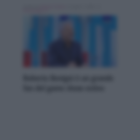
Scritto da
Alessio Cimino
, il Luglio 7, 2026 , in
Personaggi Tv
Roberto Benigni è un grande
fan del game show estivo