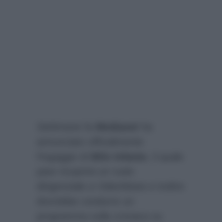
Settimane fa
Mediaset
ha
annunciato ufficialmente
l’ingaggio di
Milo Infante
, il quale
pare ricoprirà un ruolo
dirigenziale a VideoNews e inoltre
dovrebbe condurre un
programma sulla cronaca su