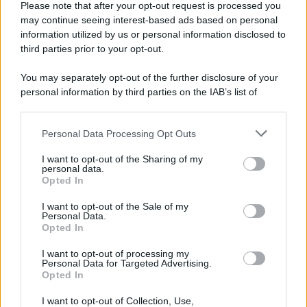
Please note that after your opt-out request is processed you
may continue seeing interest-based ads based on personal
information utilized by us or personal information disclosed to
third parties prior to your opt-out.
You may separately opt-out of the further disclosure of your
personal information by third parties on the IAB’s list of
downstream participants.
Personal Data Processing Opt Outs
This information may also be disclosed by us to third parties
ULTIME NOTIZIE
on the IAB’s List of Downstream Participants that may further
I want to opt-out of the Sharing of my
disclose it to other third parties.
personal data.
Helena Prestes e Javier Martinez
Opted In
sono in crisi oppure no? Lui
Please note that this website/app uses one or more Google
rompe il silenzio
services and may gather and store information including but
I want to opt-out of the Sale of my
Personal Data.
not limited to your visit or usage behaviour. You may click to
Opted In
grant or deny consent to Google and its third-party tags to
Uomini e Donne, sfogo al veleno
use your data for below specified purposes in below Google
di Ludovica Valli: “Letto cose
I want to opt-out of processing my
sconvolgenti su di me”
consent section.
Personal Data for Targeted Advertising.
Opted In
I want to opt-out of Collection, Use,
Uomini e Donne, retroscena di