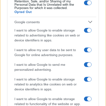
Retention, Sale, and/or Sharing of my
Alice Barisciani: “Ricevevo
Personal Data that Is Unrelated with the
minacce e insulti”
Purposes for which it was collected.
Opted Out
Belen Rodriguez ritrova la
Google consents
serenità: il bacio con il
compagno Gaetano Fidanzati
I want to allow Google to enable storage
related to advertising like cookies on web or
device identifiers in apps.
Uomini e Donne, Elisabetta
Gigante in ospedale: “Barcollo
I want to allow my user data to be sent to
ma non mollo”
Google for online advertising purposes.
I want to allow Google to send me
Temptation Island, affari d’oro per Giovanni
Grazioso: attività in espansione?
personalized advertising.
Benjamin Mascolo replica alla sua ex
I want to allow Google to enable storage
fidanzata Bella Thorne: “Dicono di me…”
related to analytics like cookies on web or
Amici, Simone Nolasco vittima di un
device identifiers in apps.
incidente: “Mi è passata tutta la vita davanti”
I want to allow Google to enable storage
Un medico in famiglia, l’appello di Margot
related to functionality of the website or app.
Sikabonyi: “Necessario il suo ritorno!”