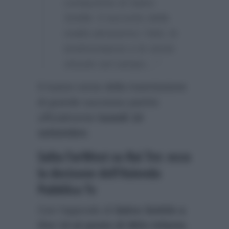
conduzione di Salvo
Sottile: il racconto della
realtà attraverso i fatti, le
testimonianze e le storie
vissute sul campo…”
Il nuovo corso della trasmissione
di grande successo partirà
ufficialmente
lunedì 14
settembre
.
Salta FarWest su Rai Tre: ecco
la decisone dell’Azienda
Pubblica Tv
Con l’approdo di
Salvo Sottile a
Ore 14 al posto di Milo Infante
,