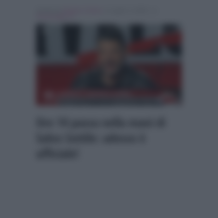
Scritto da
Alessio Cimino
, il Luglio 3, 2026 , in
Personaggi Tv
Ore 14 passa nella mani di
Salvo Sottile: adesso è
ufficiale!