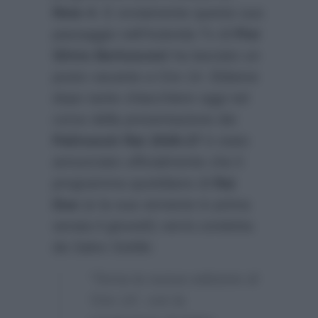
Rete 4
. E ovviamente questo suo
passaggio nell’Azienda Tv di
Pier
Silvio Berlusconi
ha lasciato un
posto vacante a Ore 14. Ebbene
dopo tante chiacchiere oggi nel
corso della presentazione dei
Palinsesti Rai 2026-27
è stato
annunciato ufficialmente che il
programma quotidiano di
Rai
Due
(e la sua versione in prima
serata il giovedì) verrà condotta
da Salvo Sottile:
“Torna la nuova edizione di
‘Ore 14’, con la