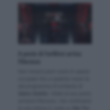
A posto di FarWest arriva
Filorosso
Non rimarrà però vuoto lo spazio
occupato fino a qualche mese fa
dal programma di inchieste di
Salvo Sottile
. Infatti al suo posto
arriverà Filorosso, che continuerà
la sua messa in onda su
Rai Tre
.