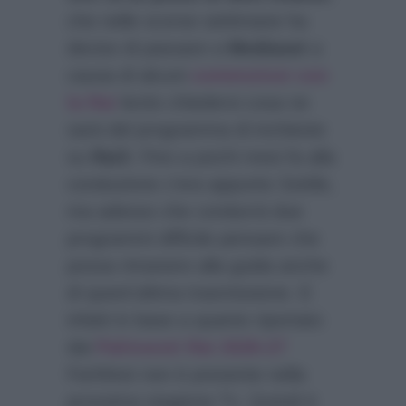
che nelle scorse settimane ha
deciso di passare a
Mediaset
a
causa di alcuni
contenziosi con
la Rai
lecito chiedersi cosa ne
sarà del programma di inchieste
su
Rai3
. Fino a pochi mesi fa alla
conduzione c’era appunto Sottile,
ma adesso che condurrà due
programmi difficile pensare che
possa rimanere alla guida anche
di quest’ultima trasmissione. E
infatti in base a quanto riportato
dai
Palinsesti Rai 2026-27
FarWest non è presente nella
prossima stagione Tv. Quindi è