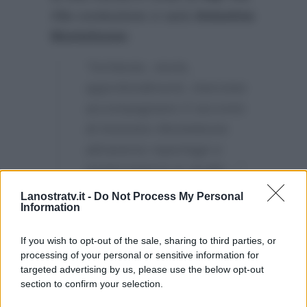
Alla conduzione ci sarà
Antonino
Monteleone
:
“Inchieste, storie,
approfondimenti, interviste
accompagnano il racconto
di Antonino Monteleone
attraverso reportage e
testimonianze in studio…”
Lanostratv.it -
Do Not Process My Personal
Questa versione invernale inizierà
Information
a partire da
martedì 22
settembre
.
If you wish to opt-out of the sale, sharing to third parties, or
processing of your personal or sensitive information for
targeted advertising by us, please use the below opt-out
section to confirm your selection.