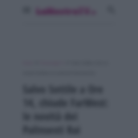
»
»
Home
Personaggi Tv
Salvo Sottile a Ore 14,
chiude FarWest: le novità dei Palinsesti Rai
Salvo Sottile a Ore
14, chiude FarWest:
le novità dei
Palinsesti Rai