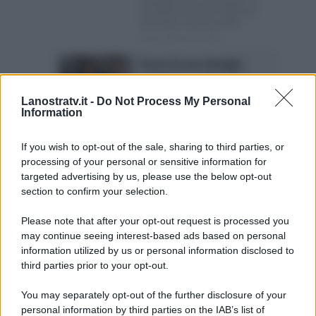
Giuseppe Zeno svela qual è la
missione di Antonio L’attesa è
terminata: stasera andrà...
Posted Ottobre 11, 2024
Storia di una famiglia
perbene 2, trama 1^
puntata: una violenta
Lanostratv.it -
Do Not Process My Personal
aggressione
Information
Anticipazioni prima puntata di
Storia di una famiglia perbene 2
If you wish to opt-out of the sale, sharing to third parties, or
Dopo un’attesa lunga tre...
processing of your personal or sensitive information for
Posted Ottobre 10, 2024
targeted advertising by us, please use the below opt-out
section to confirm your selection.
Page 5 of 385
‹ Previous
1
2
Please note that after your opt-out request is processed you
may continue seeing interest-based ads based on personal
3
4
5
6
7
8
9
information utilized by us or personal information disclosed to
Next ›
Last »
third parties prior to your opt-out.
You may separately opt-out of the further disclosure of your
personal information by third parties on the IAB’s list of