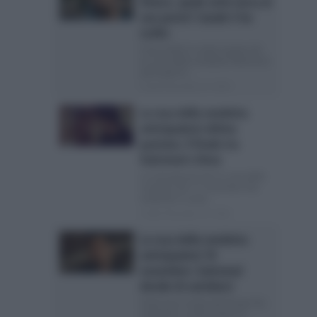
finisce, quale serie turca al
suo posto? Canale 5 ha
scelto
Cosa andrà in onda al posto de
La rosa della vendetta? Mancano
pochi giorni...
Posted Novembre 12, 2024
La rosa della vendetta
anticipazioni ultima
puntata: il finale tra
Gulcemal e Deva
Le anticipazioni de La rosa della
vendetta del 17 novembre Sta
andando in onda...
Posted Novembre 10, 2024
La rosa della vendetta
anticipazioni 10
novembre: Gulcemal
decide di suicidarsi
Gulcemal si butta dal dirupo Sta
andando in onda proprio in