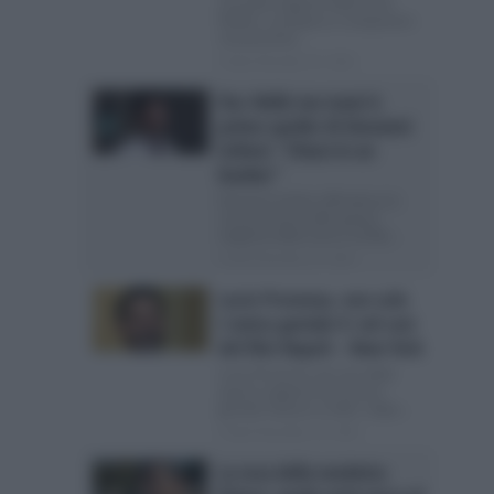
seconda stagione della serie
Netflix, si prepara a conquistare
nuovamente...
Posted Dicembre 25, 2024
Doc-Nelle tue mani 4,
primo spoiler di Giovanni
Scifoni: “Chiusi in un
bunker”
Giovanni Scifoni ufficializza la
sua presenza nella quarta
stagione della serie tv di Rai...
Posted Dicembre 23, 2024
Lucio Provenza, non solo
L’amica geniale 4: nel cast
del film Napoli – New York
Lucio Provenza nel cast della
quarta stagione de L’amica
geniale Stasera su Rai1, dopo...
Posted Novembre 18, 2024
La rosa della vendetta