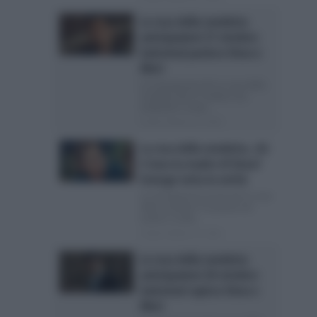
La rosa della vendetta
anticipazioni 27 ottobre:
Gulcemal punisce Deva e
Mert
Le anticipazioni de La rosa della
vendetta del 27 ottobre Sta
andando in onda...
Posted Ottobre 20, 2024
La rosa della vendetta, chi
è Gara la madre di Deva?
Emerge tutta la verità
Le anticipazioni turche de La rosa
della vendetta Tra poche ore
andrà in onda...
Posted Ottobre 20, 2024
La rosa della vendetta
anticipazioni 20 ottobre:
Gulcemal rapisce Deva e
Mert