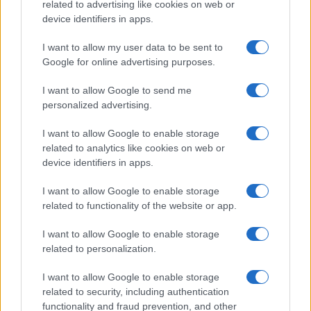
related to advertising like cookies on web or
device identifiers in apps.
Helena Prestes e Javier Martinez
sono in crisi oppure no? Lui
I want to allow my user data to be sent to
rompe il silenzio
Google for online advertising purposes.
I want to allow Google to send me
Uomini e Donne, sfogo al veleno di Ludovica
Valli: “Letto cose sconvolgenti su di me”
personalized advertising.
Uomini e Donne, retroscena di Alice
I want to allow Google to enable storage
Barisciani: “Ricevevo minacce e insulti”
related to analytics like cookies on web or
Belen Rodriguez ritrova la serenità: il bacio
device identifiers in apps.
con il compagno Gaetano Fidanzati
I want to allow Google to enable storage
Uomini e Donne, Elisabetta Gigante in
related to functionality of the website or app.
ospedale: “Barcollo ma non mollo”
Temptation Island, affari d’oro per Giovanni
I want to allow Google to enable storage
Grazioso: attività in espansione?
related to personalization.
I want to allow Google to enable storage
related to security, including authentication
functionality and fraud prevention, and other