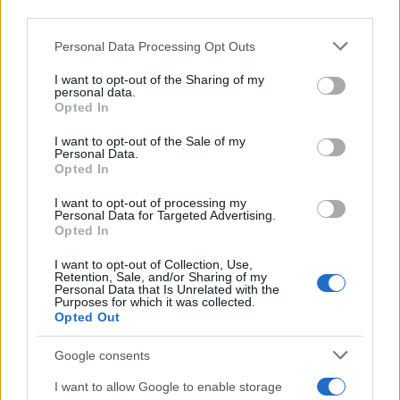
downstream participants.
Personal Data Processing Opt Outs
This information may also be disclosed by us to third parties
ULTIME NOTIZIE
on the IAB’s List of Downstream Participants that may further
I want to opt-out of the Sharing of my
disclose it to other third parties.
personal data.
Grande Fratello: Federica
Opted In
Rosatelli torna a parlare
Please note that this website/app uses one or more Google
dell’episodio del bicchiere
services and may gather and store information including but
lanciato
I want to opt-out of the Sale of my
Personal Data.
not limited to your visit or usage behaviour. You may click to
Opted In
grant or deny consent to Google and its third-party tags to
Uomini e Donne, gossip su
use your data for below specified purposes in below Google
Asmaa e Cristiano: “Si prendono
I want to opt-out of processing my
e si lasciano”
consent section.
Personal Data for Targeted Advertising.
Opted In
I want to opt-out of Collection, Use,
Amici, già finita tra Nicola
Retention, Sale, and/or Sharing of my
Marchionni e Valentina Pesaresi:
Personal Data that Is Unrelated with the
“Siamo molto distanti”
Purposes for which it was collected.
Opted Out
La Ruota della Fortuna,
Google consents
complimenti per Gerry Scotti:
“Avrai un futuro fantastico”
I want to allow Google to enable storage