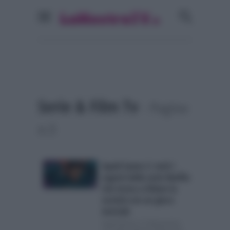
Serie & Film Tv
- Pagina
n.5
Squid Game 2: tutti i
segreti della serie Netflix
che torna a sfidare la
società con un gioco
mortale
Squid Game 2, l’attesissima