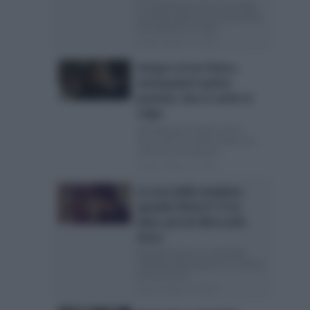
Le anticipazioni di La rosa della
vendetta della prossima puntata
Sta andando in onda...
Posted Ottobre 13, 2024
Sempre al tuo fianco,
anticipazioni quinta
puntata: Sara si sente in
colpa
Anticipazioni Sempre al tuo
fianco del 20 ottobre Dopo una
settimana di stop per...
Posted Ottobre 13, 2024
La rosa della vendetta
quando finisce? C’è la
data: poi un’altra serie
turca
Quando finisce La rosa della
vendetta Dall’estate va in onda la
serie tv turca...
Posted Ottobre 13, 2024