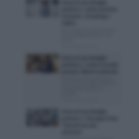
Storia di una famiglia
perbene 2, prima puntata:
riassunto, streaming e
replica
Dove vedere la replica di Storia
di una famiglia perbene 2 Ieri
sera è...
Posted Ottobre 12, 2024
Storia di una famiglia
perbene 2, trama seconda
puntata: Maria in pericolo
Anticipazioni seconda puntata
Storia di una famiglia perbene 2
Ha debuttato stasera su
Canale5...
Posted Ottobre 11, 2024
Storia di una famiglia
perbene 2, Giuseppe Zeno:
“Antonio ha una
missione”