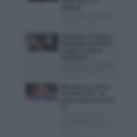
Yaman: ma c’è un
problema
El Turco quando esce in Italia? E’
passato ormai un po’ bel po’ di...
Posted Ottobre 23, 2024
Don Matteo 14, Eugenio
Mastrandrea se lo lascia
scappare: ci sarà un
matrimonio?
Il nuovo Capitano di Don Matteo
14 ospite su Rai 1 E’ stato un...
Posted Ottobre 22, 2024
Mike stasera su Rai Uno,
Antonella Clerici: “Un
grande maestro per tutti
noi”
La conduttrice ricorda che
stasera andrà in onda la
miniserie Mike Oggi Antonella
Clerici...
Posted Ottobre 21, 2024