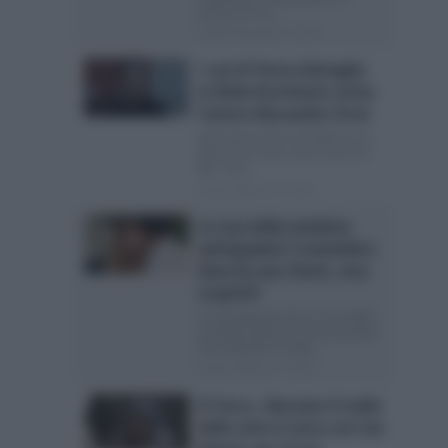
queste ore la...
Posted Novembre 3, 2024
I casi di Teresa Battaglia:
in Ninfa Dormiente arriva
l’attore Alessandro Orrei
Alessandro Orrei da Mimmo di
Mare Fuori alla nuova fiction di
Rai 1 Per...
Posted Ottobre 28, 2024
La rosa della vendetta
anticipazioni 3 novembre:
Deva ha uno shock, cosa
scoprirà?
Le anticipazioni de La rosa della
vendetta della prossima puntata
Sta andando in onda...
Posted Ottobre 27, 2024
El Turco, rilasciato il trailer
della serie tv turca con Can