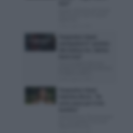
fuori”
Soraya si dimentica di Cristian?
“Non lo amo e non mi manca”
Quello che...
Posted Luglio 21, 2026
Temptation Island,
anticipazioni 6^ puntata:
falò Andrea-Iris, Sabrina
bacia Lory?
Cosa succederà nella sesta
puntata di Temptation Island Ieri
è andata in onda la...
Posted Luglio 21, 2026
Temptation Island,
Valentina Riccio: “Ho
avuto paura per il mio
bambino”
Valentina Riccio: “Ho avuto paura
per il mio bambino” Sui social
Valentina Riccio ha...
Posted Luglio 19, 2026