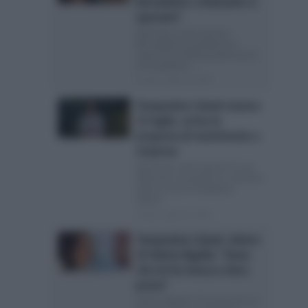
Bernadette e Diamante si
sposano?
Diamante vuole sposare
Bernadette: la proposta di
matrimonio Nella puntata di ieri
di Temptation...
Posted Luglio 23, 2026
Temptation Island stasera
22 luglio: arriva la
proposta di matrimonio a
sorpresa
Diamante vuole sposare la sua
fidanzata: la proposta a sorpresa
Stasera torna Temptation
Island...
Posted Luglio 22, 2026
Temptation Island, dolore
di Valeria Bigella: “Anno
che mi ha messa a dura
prova”
Valeria Bigella: “Un anno che mi