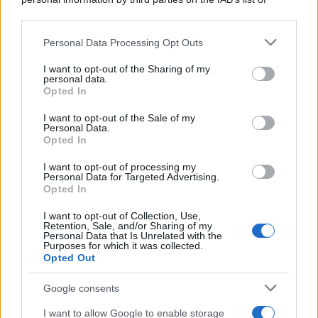
downstream participants.
Personal Data Processing Opt Outs
This information may also be disclosed by us to third parties
ULTIME NOTIZIE
on the IAB’s List of Downstream Participants that may further
I want to opt-out of the Sharing of my
disclose it to other third parties.
personal data.
Helena Prestes e Javier Martinez
Opted In
sono in crisi oppure no? Lui
Please note that this website/app uses one or more Google
rompe il silenzio
services and may gather and store information including but
I want to opt-out of the Sale of my
Personal Data.
not limited to your visit or usage behaviour. You may click to
Opted In
grant or deny consent to Google and its third-party tags to
Uomini e Donne, sfogo al veleno
use your data for below specified purposes in below Google
di Ludovica Valli: “Letto cose
I want to opt-out of processing my
sconvolgenti su di me”
consent section.
Personal Data for Targeted Advertising.
Opted In
I want to opt-out of Collection, Use,
Uomini e Donne, retroscena di
Retention, Sale, and/or Sharing of my
Alice Barisciani: “Ricevevo
Personal Data that Is Unrelated with the
minacce e insulti”
Purposes for which it was collected.
Opted Out
Belen Rodriguez ritrova la
Google consents
serenità: il bacio con il
compagno Gaetano Fidanzati
I want to allow Google to enable storage