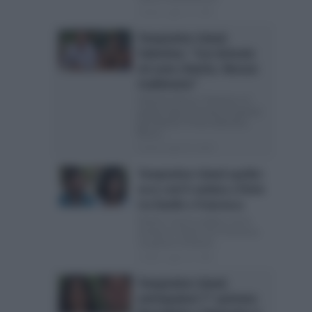
Posted Luglio 24, 2026
Temptation Island,
Valentina: “Con Antonio
mi sono chiarita. Nessun
tradimento”
Valentina Riccio: “Antonio si è
goduto ogni momento di questa
gravidanza” Prima Valentina
Riccio...
Posted Luglio 24, 2026
Temptation Island spoiler:
ecco com’è andata a finire
tra Danilo e Francesca
Danilo si lascia andare con la
tentatrice Giulia Che Francesca
sia gelosa di Danilo...
Posted Luglio 23, 2026
Temptation Island,
anticipazioni 7^ puntata: