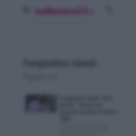
Temptation Island
-
Pagina n.2
Temptation Island, Sonia
Barrile: “Simone era
presente al parto di nostro
figlio”
Temptation Island: la vita da
genitori di Sonia e Simone A
marzo Sonia Barrile...