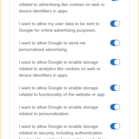
related to advertising like cookies on web or
device identifiers in apps.
Uomini e Donne, Elisabetta
Gigante in ospedale: “Barcollo
I want to allow my user data to be sent to
ma non mollo”
Google for online advertising purposes.
I want to allow Google to send me
Temptation Island, affari d’oro per Giovanni
Grazioso: attività in espansione?
personalized advertising.
Benjamin Mascolo replica alla sua ex
I want to allow Google to enable storage
fidanzata Bella Thorne: “Dicono di me…”
related to analytics like cookies on web or
Amici, Simone Nolasco vittima di un
device identifiers in apps.
incidente: “Mi è passata tutta la vita davanti”
I want to allow Google to enable storage
Un medico in famiglia, l’appello di Margot
related to functionality of the website or app.
Sikabonyi: “Necessario il suo ritorno!”
Temptation Island, Danilo D’Angelo ammette:
I want to allow Google to enable storage
“Non è un periodo semplice”
related to personalization.
I want to allow Google to enable storage
related to security, including authentication