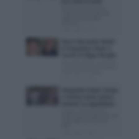
Ecco tutta la verità
Valentina Riccio viene allo
scoperto sui cachet dati alle
coppie del reality delle
tentazioni...
Posted Luglio 17, 2026
Morte Alessandro Medici
di Temptation Island: il
ricordo di Filippo Bisciglia
Alessandro Medici è morto: era
un ex concorrente di Temptation
Island Lutto nel mondo...
Posted Luglio 17, 2026
Temptation Island, Soraya
e Cristian stanno ancora
insieme? La segnalazione
Soraya e Cristian avvistati
insieme dopo le registrazioni del
reality delle tentazioni Una
delle...
Posted Luglio 17, 2026