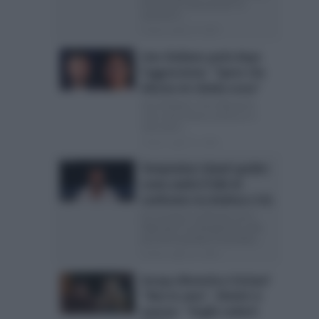
ha messa a dura prova” Si
avvicina il...
Posted Luglio 22, 2026
Lino Giuliano parla dopo
l’aggressione: “Spero che
Alessia mi chieda scusa”
Lino Giuliano: “Con Alessia le
cose vanno bene, anche se ci
sono alti e...
Posted Luglio 22, 2026
Temptation Island spoiler:
come andrà il falò di
confronto tra Andrea e Iris
Iris accetta il confronto con il
fidanzato: le anticipazioni sulla
prossima puntata La puntata...
Posted Luglio 21, 2026
Soraya dimentica Cristian?
“Non lo amo”. Dimitri si
espone: “Voglio vederti