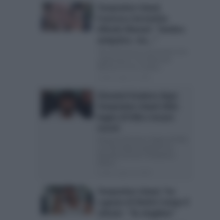
Temptation Island,
Francesca Sorrentino
difende Manuel: “Sembra
antipatico, ma…”
I fan di Francesca Sorrentino non
sopportano il suo fidanzato
Manuel Chi ha creduto...
Posted Luglio 16, 2026
Giovanni Grazioso dopo
Temptation Island 2026:
bagno di folla e incassi
record
Giovanni Grazioso: bagno di folla
in Sicilia dopo il programma
Quando termina Temptation
Island...
Posted Luglio 16, 2026
Temptation Island, l’ex
cognata di Dimitri rompe il
silenzio: “Ha sbagliato”