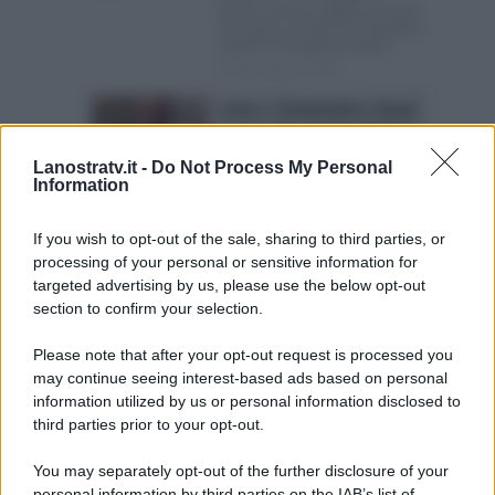
Dimitri non ha scagliato nessuna
frecciata a Cristian di Temptation
Island? A Temptation Island...
Posted Luglio 16, 2026
Lutto a Temptation Island,
morto Alessandro Medici:
faceva coppia con Sofia
Lanostratv.it -
Do Not Process My Personal
Calesso
Information
Morto Alessandro Medici: aveva
partecipato anni fa al reality delle
If you wish to opt-out of the sale, sharing to third parties, or
tentazioni in coppia con...
processing of your personal or sensitive information for
Posted Luglio 16, 2026
targeted advertising by us, please use the below opt-out
section to confirm your selection.
Page 2 of 75
‹ Previous
1
2
Please note that after your opt-out request is processed you
may continue seeing interest-based ads based on personal
3
4
5
6
Next ›
information utilized by us or personal information disclosed to
Last »
third parties prior to your opt-out.
You may separately opt-out of the further disclosure of your
personal information by third parties on the IAB’s list of