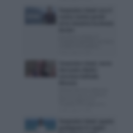
Temptation Island: ecco il
curioso motivo perché
un’ex tentatrice ha dovuto
lasciare
Cosa fanno i tentatori di
Temptation Island Ma cosa fanno
i tentatori di Temptation...
Posted Luglio 19, 2026
Temptation Island, morto
Alessandro Medici:
interviene Raffaella
Mennoia
Raffaella Mennoia addolorata
per la prematura scomparsa
dell’ex protagonista di
Temptation Purtroppo ieri è...
Posted Luglio 17, 2026
Temptation Island, quanto
guadagnano le coppie?