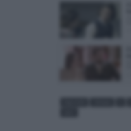
Il
D
Ant
suc
Pos
Il
in
Ant
Gra
Pos
Page 4 of 28
‹ Previous
1
Last »