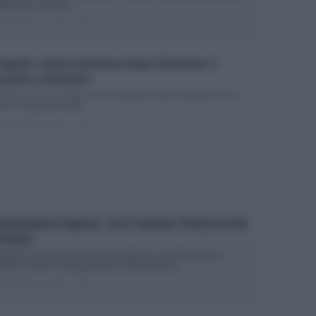
greto non conosce...
ted Ottobre 15, 2017
0
 Segreto, Severo Santacruz dopo il dramma: il
cconto a Verissimo
rissimo: Severo Santacruz de Il Segreto rivela il dramma di suo
re Protagonista della...
ted Ottobre 14, 2017
0
ticipazioni Il Segreto, 16-21 ottobre: l’incerta sorte
 Severo
 Segreto, anticipazioni prossima settimana: Caridad muore Il
reto continua ad appassionare i telespettatori...
ted Ottobre 13, 2017
0