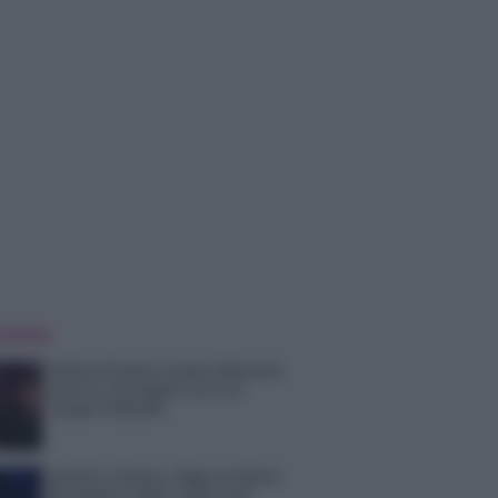
 NOTIZIE
Helena Prestes e Javier Martinez
sono in crisi oppure no? Lui
rompe il silenzio
Uomini e Donne, sfogo al veleno
di Ludovica Valli: “Letto cose