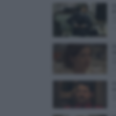
Il
di
An
Le
Pos
Il
Ca
An
Seg
Pos
Il
te
An
car
Pos