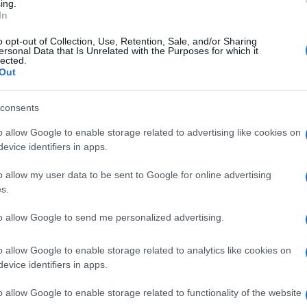
ing.
ndela
In
ticipazioni Il Segreto, puntate spagnole: la scomparsa di Candela
Segreto va in onda...
o opt-out of Collection, Use, Retention, Sale, and/or Sharing
ersonal Data that Is Unrelated with the Purposes for which it
ted Novembre 5, 2017
0
lected.
Out
 Segreto, trame 6-11 novembre: la vendetta di Lucia
ticipazioni Il Segreto, prossima settimana: Raimundo e Francisca
consents
si Nuovi colpi di scena in...
o allow Google to enable storage related to advertising like cookies on
ted Novembre 3, 2017
0
evice identifiers in apps.
o allow my user data to be sent to Google for online advertising
ticipazioni Il Segreto, puntate spagnole: uno
s.
rano rapimento
to allow Google to send me personalized advertising.
Segreto, anticipazioni spagnole: un atroce sospetto Il Segreto,
zie agli innumerevoli colpi di...
o allow Google to enable storage related to analytics like cookies on
ted Ottobre 29, 2017
0
evice identifiers in apps.
 Segreto, 30 ottobre-4 novembre: terrore e morte a
o allow Google to enable storage related to functionality of the website
ente Viejo