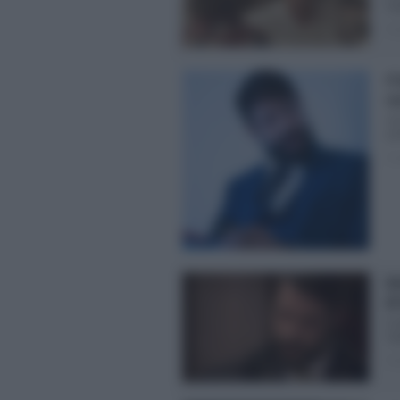
Se
Pos
Il
ra
Ve
pad
Pos
An
di
Il
Seg
Pos