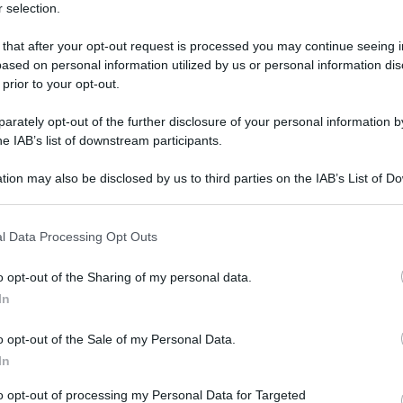
ncomodo
 selection.
Amici,
incide
ticipazioni Il Segreto, prossima settimana: Emilia denuncia
ancisca Stasera va in onda una nuova...
 that after your opt-out request is processed you may continue seeing i
Un med
ased on personal information utilized by us or personal information dis
ted Novembre 15, 2017
0
Sikabo
 prior to your opt-out.
Tempta
“Non è
rately opt-out of the further disclosure of your personal information by
ticipazioni Il Segreto, puntate spagnole: la fine di
he IAB’s list of downstream participants.
n amore
 Segreto, anticipazioni spagnole: un nuovo arrivo Cosa sta
tion may also be disclosed by us to third parties on the IAB’s List of 
ccedendo nelle puntate spagnole de...
 that may further disclose it to other third parties.
ted Novembre 12, 2017
0
 that this website/app uses one or more Google services and may gath
l Data Processing Opt Outs
including but not limited to your visit or usage behaviour. You may click 
 Segreto, anticipazioni 13-18 novembre: Raimundo
 to Google and its third-party tags to use your data for below specifi
o opt-out of the Sharing of my personal data.
compare
ogle consent section.
In
icipazioni Il Segreto, prossima settimana: una terribile esplosione
ppio appuntamento oggi con Il Segreto...
o opt-out of the Sale of my Personal Data.
ted Novembre 10, 2017
0
In
 Segreto, anticipazioni spagnole: ore d’ansia per
to opt-out of processing my Personal Data for Targeted