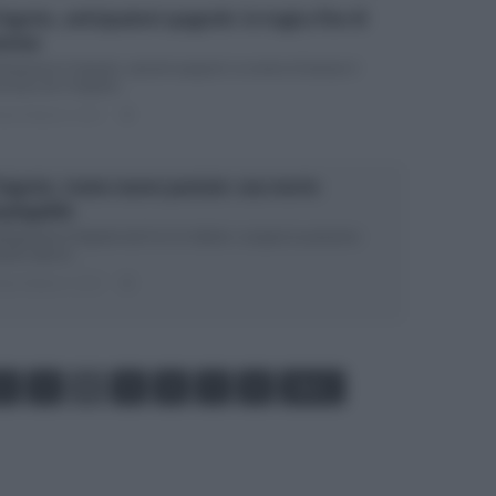
 Segreto, anticipazioni spagnole: la tragica fine di
amian
icipazioni Il Segreto, episodi spagnoli: la morte di Damian Il
cesso de Il Segreto...
ted Ottobre 8, 2017
0
 Segreto, trame nuove puntate: una morte
spiegabile
icipazioni Il Segreto dal 9 al 14 ottobre: scoppia la passione
ndi colpi di...
ted Ottobre 6, 2017
0
2
3
4
5
6
7
8
Next ›