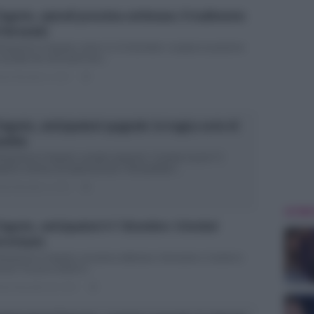
 Segreto, episodi prossima settimana: il tradimento
 Hernando
ticipazioni Il Segreto, trame 11-15 dicembre: scoppia la passione
 puntate del mercoledì sera...
ted Dicembre 9, 2017
0
 Segreto, anticipazioni spagnole: la tragica sorte di
ndela
ticipazioni Il Segreto, puntate spagnole: Candela muore? Il
reto continua ad appassionare i telespettatori...
ted Dicembre 3, 2017
0
ULTIME
 Segreto, anticipazioni 4-7 dicembre: Cristobal
rrorizzato
ticipazioni Il Segreto, prossima settimana: Hernando e Camila in
cere Tra poco andrà in...
ted Novembre 29, 2017
0