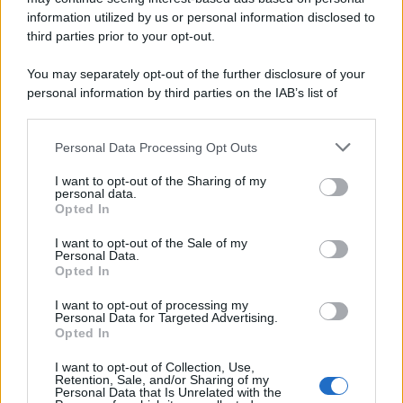
information utilized by us or personal information disclosed to
3
4
5
6
7
Next ›
third parties prior to your opt-out.
Last »
You may separately opt-out of the further disclosure of your
personal information by third parties on the IAB’s list of
downstream participants.
Personal Data Processing Opt Outs
This information may also be disclosed by us to third parties
on the IAB’s List of Downstream Participants that may further
ULTIME NOTIZIE
I want to opt-out of the Sharing of my
disclose it to other third parties.
personal data.
Manuela Carriero e Francesco
Opted In
Chiofalo: “Saremo genitori in età
Please note that this website/app uses one or more Google
avanzata”
services and may gather and store information including but
I want to opt-out of the Sale of my
Personal Data.
not limited to your visit or usage behaviour. You may click to
Opted In
grant or deny consent to Google and its third-party tags to
Senza Cri dopo la rimozione del
use your data for below specified purposes in below Google
seno racconta: “Quando ho visto
I want to opt-out of processing my
consent section.
le cicatrici…”
Personal Data for Targeted Advertising.
Opted In
I want to opt-out of Collection, Use,
Temptation island, Karina
Retention, Sale, and/or Sharing of my
Cascella al posto di Filippo
Personal Data that Is Unrelated with the
Bisciglia? La risposta spiazza