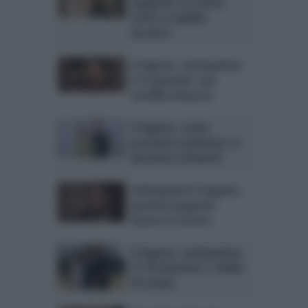
spagnole: un nuovo
arrivo e il gelido
incontro
Il Segreto, anticipazioni
8-12 gennaio: una
terribile minaccia
Il Segreto, trame
prossima settimana: la
decisione di Beatriz
Anticipazioni Il Segreto,
puntate spagnole:
Severo in carcere
Il Segreto, anticipazioni
27-29 dicembre: i dubbi
di Camila