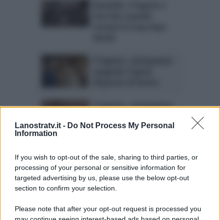
Beautiful, Il Segreto e
Una Vita: quando
tornano le soap dopo
Natale
Il Segreto, anticipazioni
spagnole: il gesto
disperato di Severo
Il Segreto, anticipazioni
18-23 dicembre: Beatriz
sotto shock
Lanostratv.it -
Do Not Process My Personal
Information
Anticipazioni Il Segreto,
If you wish to opt-out of the sale, sharing to third parties, or
puntate spagnole: la
processing of your personal or sensitive information for
scoperta di Fe
targeted advertising by us, please use the below opt-out
section to confirm your selection.
Please note that after your opt-out request is processed you
Page 3 of 28
‹ Previous
1
2
may continue seeing interest-based ads based on personal