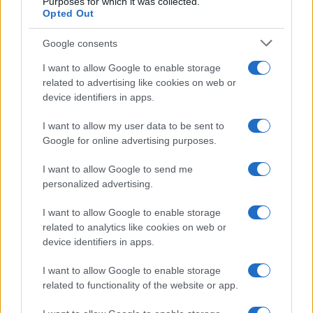
Purposes for which it was collected.
Opted Out
Grande Fratello: Federica
Google consents
Rosatelli torna a parlare
dell’episodio del bicchiere
I want to allow Google to enable storage
lanciato
related to advertising like cookies on web or
device identifiers in apps.
Uomini e Donne, gossip su
Asmaa e Cristiano: “Si prendono
I want to allow my user data to be sent to
e si lasciano”
Google for online advertising purposes.
I want to allow Google to send me
Amici, già finita tra Nicola Marchionni e
personalized advertising.
Valentina Pesaresi: “Siamo molto distanti”
La Ruota della Fortuna, complimenti per
I want to allow Google to enable storage
Gerry Scotti: “Avrai un futuro fantastico”
related to analytics like cookies on web or
Helena Prestes e Javier Martinez sono in crisi
device identifiers in apps.
oppure no? Lui rompe il silenzio
I want to allow Google to enable storage
Uomini e Donne, sfogo al veleno di Ludovica
related to functionality of the website or app.
Valli: “Letto cose sconvolgenti su di me”
Uomini e Donne, retroscena di Alice