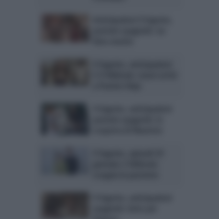
Anticipazioni Il Segreto,
puntate spagnole: un
lieto evento
Il Segreto, anticipazioni
5-9 febbraio: nuovi arrivi
a Puente Viejo
Il Segreto, anticipazioni
puntate spagnole: la
scoperta di Mauricio
Il Segreto, episodi 29
gennaio-2 febbraio:
scoppia la passione
Il Segreto, anticipazioni
spagnole: lutto per
Dolores