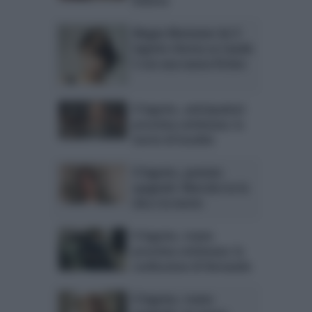
Megan Montaner de Il
Segreto ritorna su Canale
5 con una nuova fiction
Il Segreto, anticipazioni
prossima settimana: la
morte di Eusebio
Il Segreto, puntate
spagnole: Marcela tra la
vita e la morte
Il Segreto, trame
prossima settimana: la
confessione di Hernando
Il Segreto, trame