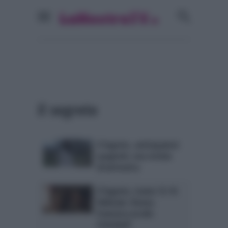
il segreto
Il Segreto, anticipazioni
spagnole: una notizia
drammatica
Il Segreto, trame 12-16
febbraio: Donna
Francisca uccide
Cristobal?