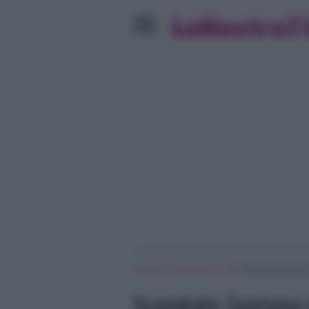
»
»
Home
Programmi Tv
Scandalo Saviano-
Scandalo Saviano