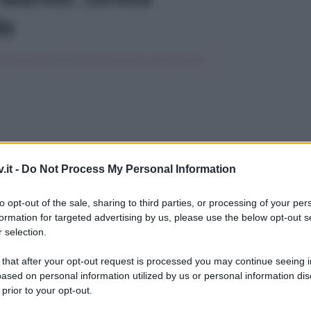
de
in
Programmi Tv
Tag:
lorena bianchetti
,
roberto saviano
.it -
Do Not Process My Personal Information
to opt-out of the sale, sharing to third parties, or processing of your per
ULTIME
formation for targeted advertising by us, please use the below opt-out s
 selection.
 that after your opt-out request is processed you may continue seeing i
ased on personal information utilized by us or personal information dis
ana dal
contenuto choccante del post
 prior to your opt-out.
ore Roberto Saviano
,
reo di aver