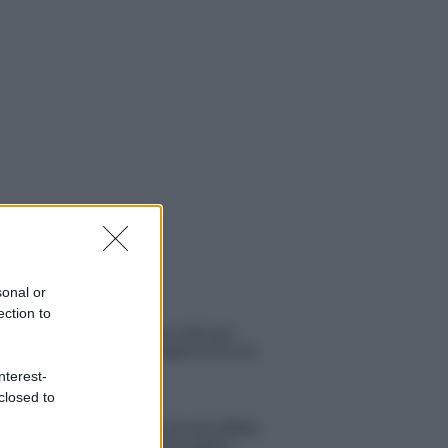
sonal or
 NOTIZIE
ection to
Amici: Opi svela una volta per
tutte che tipo di rapporto ha con
Michelle
nterest-
closed to
Temptation Island, Danilo diffida
Simona Giordano che replica: