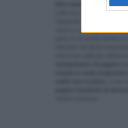
Milo Infante
, suo collega a
sulla sua pagina
Facebook
n
ribadendo la
difficoltà di r
mezzo a un numeroso e press
parte di un occhio attento e 
rilasciate dai diretti interess
polverone sollevato dall’auto
telespettatori di pagare il
manda in onda programmi 
mafia non si placa
, e anzi 
pagine Facebook di denun
l’ardua sentenza.