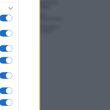
na Scarci: “Saranno Famosi? Niente
. Ecco com’era Maria De Filippi”
tion Island, Soraya Sabetta
rata: “Sono stata minacciata di morte”
 Dal Corso come sta dopo l’incidente:
zione fatta. Ecco cosa mi aspetta”