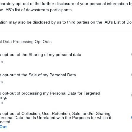
rately opt-out of the further disclosure of your personal information by
l camorrista Gaetano Marino alla
he IAB’s list of downstream participants.
fide”
andata in onda su
Rai Due
il 29
tion may also be disclosed by us to third parties on the IAB’s List of 
da
Lorena Bianchetti
. “
Perché il
 that may further disclose it to other third parties.
tenuto
Gaetano Marino
come ospite
 that this website/app uses one or more Google services and may gath
l Data Processing Opt Outs
 la Rai ha messo in scena questa
including but not limited to your visit or usage behaviour. You may click 
errogativi sollevati da
Saviano
. La
 to Google and its third-party tags to use your data for below specifi
o opt-out of the Sharing of my personal data.
ogle consent section.
ecuzione da parte della figlia del boss
In
ra a papà
” : naturalmente non crea
o opt-out of the Sale of my Personal Data.
mbina ami suo padre e voglia dedicargli
In
che alla fine dell’esibizione
Lorena
to opt-out of processing my Personal Data for Targeted
icendole: “
E’ bellissimo questo brano. Ti
ing.
In
pà? Ti va di dargli un bacino? Dov’é…
Tempta
settem
vorrebbe darle un bacino
“. E lì, in prima
o opt-out of Collection, Use, Retention, Sale, and/or Sharing
ersonal Data that Is Unrelated with the Purposes for which it
Carmen
con attenzione da parte del cameraman
lected.
Amici?
Out
 delle sue
mani di legno
). La
Rai
ha