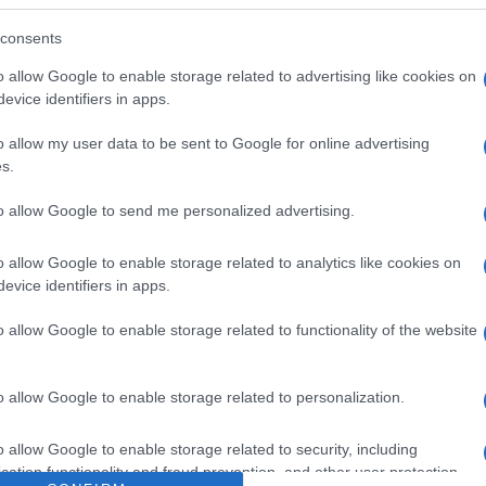
Marian
 il suo coinvolgimento alla sola
cachet
consents
do a un
produttore esterno la
Tempta
o allow Google to enable storage related to advertising like cookies on
massac
zazione e della scelta degli ospiti in
evice identifiers in apps.
Andrea
a Bianchetti
risponde dicendo di essere
“Opera
o allow my user data to be sent to Google for online advertising
caduto. :
“È assurdo quello che è
s.
mi e ci diano spiegazioni.
Quando
to allow Google to send me personalized advertising.
quel tipo, il mio ruolo è
presentare i personaggi che mi sono
o allow Google to enable storage related to analytics like cookies on
evice identifiers in apps.
dagli autori
. Non è mio compito sceglierli
e private dei loro parenti dei quali
o allow Google to enable storage related to functionality of the website
e informarmi gli autori stessi”.
Quindi si
lgimento diretto della conduttrice ignara
o allow Google to enable storage related to personalization.
ogramma tv in questione.
[imagebrowser
o allow Google to enable storage related to security, including
cation functionality and fraud prevention, and other user protection.