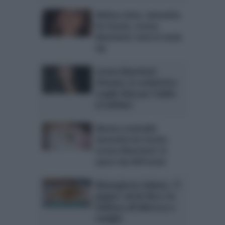
Melissa Satta, Samantha
De Grenet, Lorena
Bianchetti: tutte le nozze
vip
Lorena Bianchetti
sfrenata: la conduttrice
sceglie Ibiza per l’addio
al nubilato
Monica Leofreddi,
Samantha De Grenet,
Lorena Bianchetti: le
spose vip dell’estate
Mezzogiorno italiano, 11
giugno: Sal De Riso e la
deliziosa all’albicocca e
vaniglia