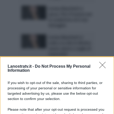
Lorena Bianchetti si
sposa: fiori d’arancio per
la conduttrice di A Sua
Immagine
Lorena Bianchetti si
svela a La vita in diretta:
nuovo amore e voglia di
maternità?
Scandalo Saviano-Marino: Lorena
Lanostratv.it -
Do Not Process My Personal
Information
Bianchetti risponde
E’ passata quasi una settimana dal contenuto
choccante del post facebookiano dello scrittore
If you wish to opt-out of the sale, sharing to third parties, or
Roberto Saviano, reo di aver denunciato la
processing of your personal or sensitive information for
presenza del camorrista Gaetano Marino alla
targeted advertising by us, please use the below opt-out
trasmissione “Canzoni e sfide” andata in onda su
Rai Due il...
section to confirm your selection.
Posted Febbraio 17, 2012
0
Please note that after your opt-out request is processed you