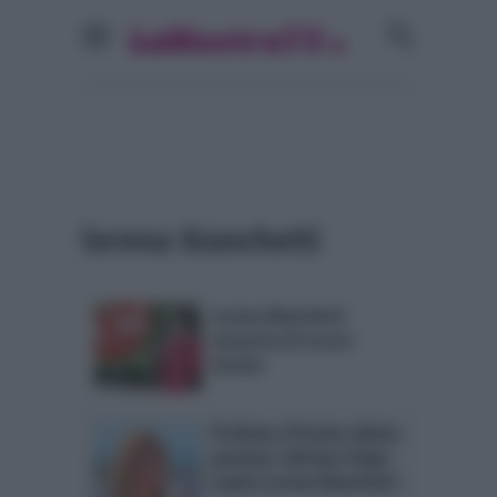
lorena bianchetti
Lorena Bianchetti
annuncia di essere
incinta
Profumo d’Estate ultima
puntata: Adriana Volpe
ospita Lorena Bianchetti