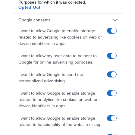
Purposes for which it was collected.
Amici, già finita tra Nicola
Opted Out
Marchionni e Valentina Pesaresi:
“Siamo molto distanti”
Google consents
I want to allow Google to enable storage
La Ruota della Fortuna,
complimenti per Gerry Scotti:
related to advertising like cookies on web or
“Avrai un futuro fantastico”
device identifiers in apps.
I want to allow my user data to be sent to
Helena Prestes e Javier Martinez sono in crisi
Google for online advertising purposes.
oppure no? Lui rompe il silenzio
I want to allow Google to send me
Uomini e Donne, sfogo al veleno di Ludovica
Valli: “Letto cose sconvolgenti su di me”
personalized advertising.
Uomini e Donne, retroscena di Alice
I want to allow Google to enable storage
Barisciani: “Ricevevo minacce e insulti”
related to analytics like cookies on web or
Belen Rodriguez ritrova la serenità: il bacio
device identifiers in apps.
con il compagno Gaetano Fidanzati
I want to allow Google to enable storage
Uomini e Donne, Elisabetta Gigante in
related to functionality of the website or app.
ospedale: “Barcollo ma non mollo”