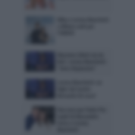
Mika e Lorena Bianchetti
a Milano uniti per
l’UNHCR
Massimo Giletti via da
Rai1, Lorena Bianchetti:
“Sono dispiaciuta”
Lorena Bianchetti: un
figlio dal marito
Bernardo De Luca?
Una voce per Padre Pio:
ospiti di Alessandro
Greco e Lorena
Bianchetti