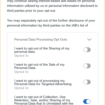
may continue seeing interest-based ads based on personal
information utilized by us or personal information disclosed to
third parties prior to your opt-out.
You may separately opt-out of the further disclosure of your
personal information by third parties on the IAB’s list of
downstream participants.
ULTIME NOTIZIE
Personal Data Processing Opt Outs
This information may also be disclosed by us to third parties
Temptation island, Karina
Cascella al posto di Filippo
on the IAB’s List of Downstream Participants that may further
I want to opt-out of the Sharing of my
Bisciglia? La risposta spiazza
disclose it to other third parties.
personal data.
Opted In
Please note that this website/app uses one or more Google
Grande Fratello: Federica
services and may gather and store information including but
I want to opt-out of the Sale of my
Rosatelli torna a parlare
Personal Data.
not limited to your visit or usage behaviour. You may click to
dell’episodio del bicchiere
Opted In
grant or deny consent to Google and its third-party tags to
lanciato
use your data for below specified purposes in below Google
I want to opt-out of processing my
consent section.
Personal Data for Targeted Advertising.
Uomini e Donne, gossip su
Opted In
Asmaa e Cristiano: “Si prendono
e si lasciano”
I want to opt-out of Collection, Use,
Retention, Sale, and/or Sharing of my
Personal Data that Is Unrelated with the