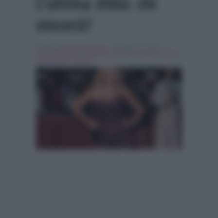
L’ultima sfida: chi
vincerà?
Scritto da
Emanuele Fiocca
, il Maggio 16, 2015 , in
Personaggi Tv
Tag:
barbara d'urso
,
In evidenza
,
paola
perego
,
pino insegno