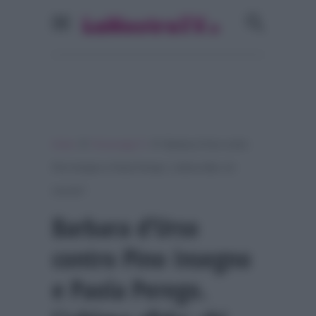
»
»
Home
Personaggi Tv
Barbara d’Urso contro
Pino Insegno e Paola Perego. L’ultima sfida: chi
vincerà?
Barbara d’Urso
contro Pino Insegno
e Paola Perego.