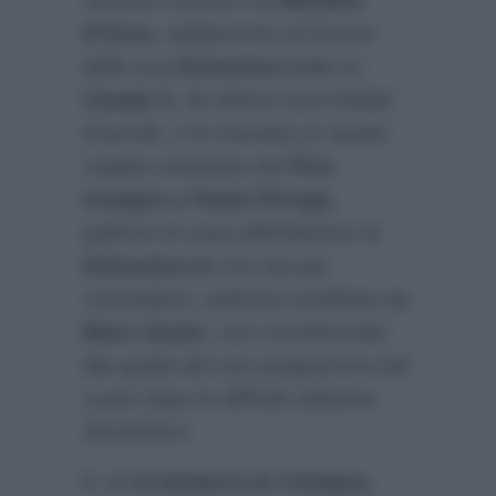
l’acceso scontro tra
Barbara
d’Urso,
saldamente al timone
della sua
Domenica Live
su
Canale 5
, da diversi anni leader
d’ascolti, e la neonata (o quasi)
coppia composta da
Pino
Insegno e Paola Perego,
padroni di casa dell’edizione di
Domenica In
che sta per
concludersi, poltrona ereditata da
Mara Venier,
non riconfermata
alla guida del suo programma del
cuore dopo la difficile edizione
2013/2014.
E se
la bislacca di Cologno,