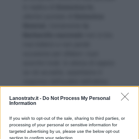
in replica di
Domenica In,
ulteriori puntate di
Domenica
Rewind.
Certamente
la
Barbarella nazionale
non si tira
mai indietro e non perde
occasione per sfidare i suoi
acerrimi rivali. In attesa di sapere
se ciò accadrà, aspettiamo il
responso dell’auditel dell’ultima
sfida, che non arriverà prima
Lanostratv.it -
Do Not Process My Personal
delle 10.00 di lunedì mattina.
Chi
Information
vincerà?
Ai telespettatori, l’ardua
sentenza.
If you wish to opt-out of the sale, sharing to third parties, or
processing of your personal or sensitive information for
targeted advertising by us, please use the below opt-out
section to confirm your selection.