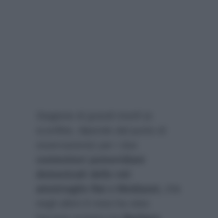
Stagione di grandi trionfi (e
sconfitte, dipende dal punto di
osservazione) per i due
contenitori pomeridiani
domenicali delle reti
ammiraglie Rai e Mediaset,
che
negli ultimi 8 mesi ha visto