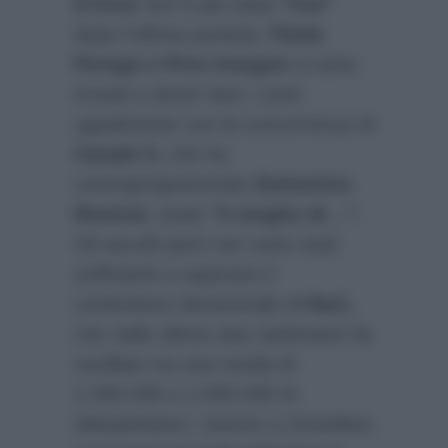
d’Urso
non è più stata
“live”
dopo l’ultima puntata,
Paola
Perego e Pino Insegno
si sono
trovati a dover fare i conti
ugualmente con la concorrenza di
Canale 5,
che ha
controprogrammato
Domenica
Rewind,
ossia
“il meglio di…”.
Gli ascolti però non sono stati
sufficienti a superare il
contenitore domenicale di
Rai1,
che nelle ultime due settimane ha
oscillato tra una media di
1.500.000 e 2.000.000 di
telespettatori, mentre a (ri)vedere