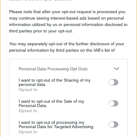
Please note that after your opt-out request is processed you
may continue seeing interest-based ads based on personal
information utilized by us or personal information disclosed to
third parties prior to your opt-out.
You may separately opt-out of the further disclosure of your
personal information by third parties on the IAB’s list of
downstream participants.
Personal Data Processing Opt Outs
This information may also be disclosed by us to third parties
on the IAB’s List of Downstream Participants that may further
ULTIME NOTIZIE
I want to opt-out of the Sharing of my
disclose it to other third parties.
personal data.
Temptation Island, puntata
Opted In
speciale a settembre? Lo spoiler
Please note that this website/app uses one or more Google
di Rosario Monetti
services and may gather and store information including but
I want to opt-out of the Sale of my
Personal Data.
not limited to your visit or usage behaviour. You may click to
Opted In
grant or deny consent to Google and its third-party tags to
Carmen Russo ed Enzo Paolo
use your data for below specified purposes in below Google
Turchi nel cast di Amici? La loro
I want to opt-out of processing my
consent section.
risposta spiazza
Personal Data for Targeted Advertising.
Opted In