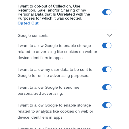
I want to opt-out of Collection, Use,
Marianna Scarci: “Saranno
Retention, Sale, and/or Sharing of my
Famosi? Niente cachet. Ecco
Personal Data that Is Unrelated with the
com’era Maria De Filippi”
Purposes for which it was collected.
Opted Out
Temptation Island, Soraya
Google consents
Sabetta massacrata: “Sono stata
minacciata di morte”
I want to allow Google to enable storage
related to advertising like cookies on web or
device identifiers in apps.
Andrea Dal Corso come sta dopo
l’incidente: “Operazione fatta.
I want to allow my user data to be sent to
Ecco cosa mi aspetta”
Google for online advertising purposes.
I want to allow Google to send me
Temptation Island torna a settembre su
personalized advertising.
Canale 5? Raffaella Mennoia rompe il silenzio
Raffaella Griggi su Chi l’ha visto: “Sciarelli mi
I want to allow Google to enable storage
ha detto di essere meno buona”
related to analytics like cookies on web or
The Voice Senior, rivoluzione in giuria:
device identifiers in apps.
Fiorella Mannoia sostituisce Loredana Bertè