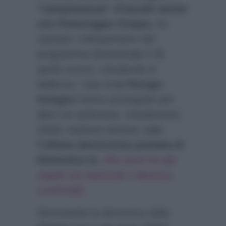
“campionessa” d’ascolti anche
con Pomeriggio Cinque,
ha
salutato i telespettatori del
programma domenicale il 26
aprile scorso, chiudendo in
bellezza, i due rivali
Perego-
Insegno
hanno proseguito per
altre tre settimane: chiuderanno
infatti i battenti domani,
con
l’ultima attesissima puntata di
Domenica In,
che avrà tra gli
ospiti Iva Zanicchi e Monica
Leofreddi.
Nonostante la domenica della