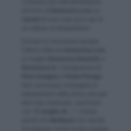
i momenti più belli dell’edizione
2014/15 di
Domenica Live
su
Canale 5
sono stati poco più di
un milione di telespettatori.
Domani si consumerà dunque
l’ultima sfida tra
Domenica Live
(o meglio
Domenica Rewind
) e
Domenica In.
Il programma di
Pino Insegno e Paola Perego
farà comunque compagnia ai
telespettatori della prima rete per
altre due settimane, anch’esso
con
“il meglio di…”.
Chissà
quindi che
Mediaset
non decida
di schierare contro le due puntate