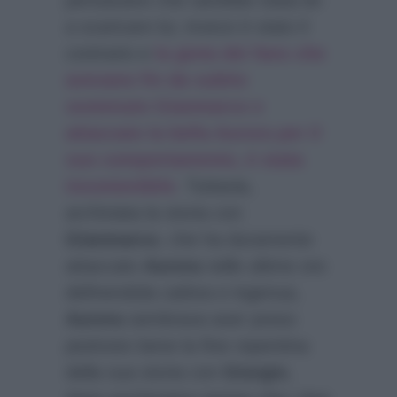
pensavano che sarebbe stata lei
a scaricare lui, invece è stato il
contrario e
la gioia dei fans che
avevano fin da subito
sostenuto Gianmarco e
attaccato la bella Aurora per il
suo comportamento, è stata
incontenibile
. Tuttavia,
archiviata la storia con
Gianmarco
, che ha duramente
attaccato
Aurora
nelle ultime ore
definendola cattiva e ingenua,
Aurora
sembrava aver preso
piuttosto bene la fine repentina
della sua storia con
Giorgio
,