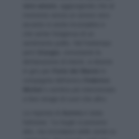
vero amore
, aggiungendo che al
momento senza un amore vero
accanto si sente incompleto e
che sente l’esigenza di un
sentimento pulito. Nel frattempo
però
Giorgio
, nonostante la
dichiarazione di intenti, si diverte
in giro per
Forte dei Marmi
in
compagnia dell’amico
Federico
Michel
e sembra più intenzionato
a fare strage di cuori che altro.
La risposta di
Aurora
è stata
fulminea:
“Le bugie si possono
dire, ma ricordatevi delle verità su