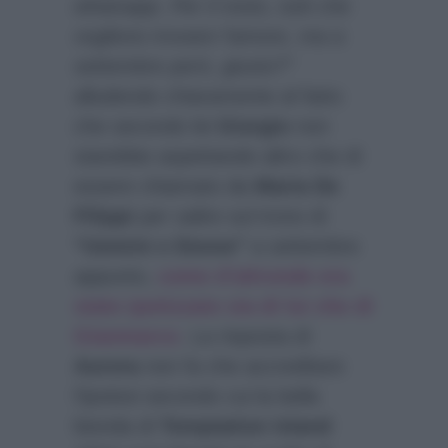
whatsapp. Per il resto, tutti che
vogliono trovare l’amore, ma a
settembre però, giusto?”
alludendo chiaramente al fatto
che secondo lei
Giorgio
non
starebbe aspettando altro che di
essere chiamato da
Maria De
Filippi
per salire sul trono di
“Uomini e Donne”
a settembre
appunto,
come d’altronde era
stato ipotizzato sia di lui che di
Gianmarco
. La risposta di
Aurora
non fa che accreditare
l’ipotesi secondo cui la bella
bionda di
Temptation Island