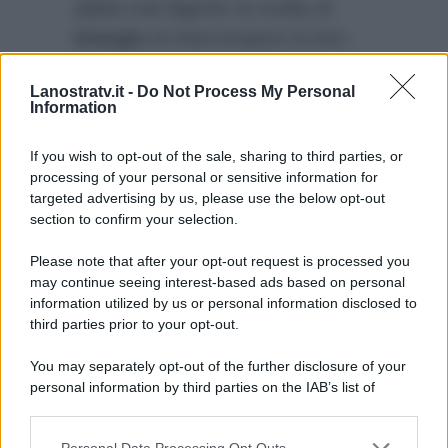
abbia mal digerito la scelta di
Giorgio
di interrompere la loro
storia. O forse teme che
Lanostratv.it -
Do Not Process My Personal
Gianmarco e Giorgio
le rubino il
Information
posto sul trono di
“Uomini e
Donne”
? Staremo a vedere.
If you wish to opt-out of the sale, sharing to third parties, or
processing of your personal or sensitive information for
targeted advertising by us, please use the below opt-out
section to confirm your selection.
Please note that after your opt-out request is processed you
may continue seeing interest-based ads based on personal
information utilized by us or personal information disclosed to
third parties prior to your opt-out.
You may separately opt-out of the further disclosure of your
personal information by third parties on the IAB’s list of
downstream participants.
Personal Data Processing Opt Outs