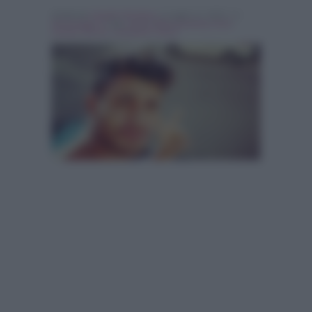
Scritto da
Claudia Giordano
, il Luglio 17, 2015 , in
Personaggi Tv
Tag:
Aurora Betti
,
Breaking news
,
Giorgio Nehme
,
temptation island