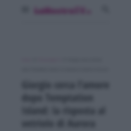
»
»
Home
Personaggi Tv
Giorgio cerca l’amore
dopo Temptation Island: la risposta al vetriolo di Aurora
Giorgio cerca l’amore
dopo Temptation
Island: la risposta al
vetriolo di Aurora