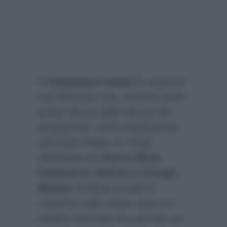
A
Temptation Island
le sorprese
non finiscono mai, neanche dopo
la fine stessa delle riprese del
programma: come ampiamente
anticipato infatti, la “soap”
dell’estate tra
Aurora Betti,
Gianmarco Valenza e Giorgio
Nehme
continua a colpi di
copertine sulle riviste, post sui
social e frecciate tra una foto su