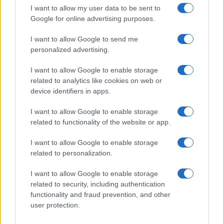
complimenti per Gerry Scotti:
I want to allow my user data to be sent to
“Avrai un futuro fantastico”
Google for online advertising purposes.
I want to allow Google to send me
Helena Prestes e Javier Martinez sono in crisi
personalized advertising.
oppure no? Lui rompe il silenzio
Uomini e Donne, sfogo al veleno di Ludovica
I want to allow Google to enable storage
Valli: “Letto cose sconvolgenti su di me”
related to analytics like cookies on web or
Uomini e Donne, retroscena di Alice
device identifiers in apps.
Barisciani: “Ricevevo minacce e insulti”
I want to allow Google to enable storage
Belen Rodriguez ritrova la serenità: il bacio
related to functionality of the website or app.
con il compagno Gaetano Fidanzati
Uomini e Donne, Elisabetta Gigante in
I want to allow Google to enable storage
ospedale: “Barcollo ma non mollo”
related to personalization.
I want to allow Google to enable storage
related to security, including authentication
functionality and fraud prevention, and other
user protection.