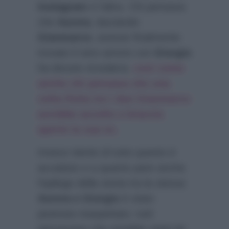
Instagram
e l’altra. Chi pensava
che
Aurora
, lasciando
Gianmarco
, avesse finalmente
trovato il vero amore con
Giorgio
ha dovuto ricredersi,
così come
anche chi pensava che una
volta finita tra i due Gianmarco
avrebbe accolto a braccia
aperte la sua ex.
Invece niente di tutto questo è
accaduto e a quanto pare anche
l’epilogo della storia tra la stessa
Aurora e Giorgio
è stato
piuttosto inaspettato: tutti