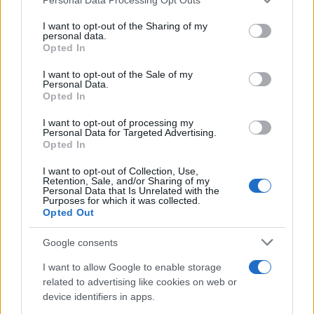
This information may also be disclosed by us to third parties
on the IAB’s List of Downstream Participants that may further
ULTIME NOTIZIE
I want to opt-out of the Sharing of my
disclose it to other third parties.
personal data.
Temptation island, Karina
Opted In
Cascella al posto di Filippo
Please note that this website/app uses one or more Google
Bisciglia? La risposta spiazza
services and may gather and store information including but
I want to opt-out of the Sale of my
Personal Data.
not limited to your visit or usage behaviour. You may click to
Opted In
grant or deny consent to Google and its third-party tags to
Grande Fratello: Federica
use your data for below specified purposes in below Google
Rosatelli torna a parlare
I want to opt-out of processing my
consent section.
dell’episodio del bicchiere
Personal Data for Targeted Advertising.
lanciato
Opted In
I want to opt-out of Collection, Use,
Uomini e Donne, gossip su
Retention, Sale, and/or Sharing of my
Asmaa e Cristiano: “Si prendono
Personal Data that Is Unrelated with the
e si lasciano”
Purposes for which it was collected.
Opted Out
Amici, già finita tra Nicola
Google consents
Marchionni e Valentina Pesaresi:
“Siamo molto distanti”
I want to allow Google to enable storage
related to advertising like cookies on web or
device identifiers in apps.
La Ruota della Fortuna,