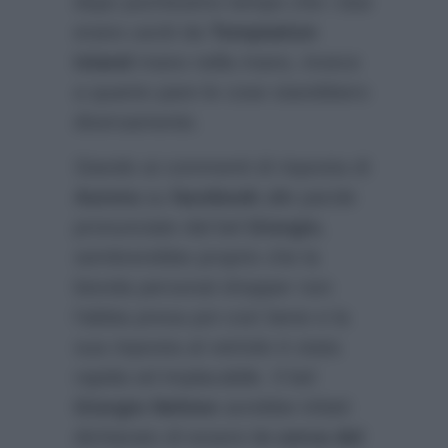
dopo pochissimo tempo che i due
erano usciti da
Temptation
Island
mano nella mano, invece
a quanto pare le cose starebbero
diversamente.
Stando ai commenti di risposta di
Aurora
su
facebook
alle parole
pronunciate dal bel
Giorgio
,
sembrerebbe proprio che la
bionda personal shopper non
l’abbia presa poi così bene e la
sua risposta al vetriolo è stata
rapida ed implacabile. Il bel
Giorgio Nehme
avrebbe infatti
dichiarato di essere
in cerca del