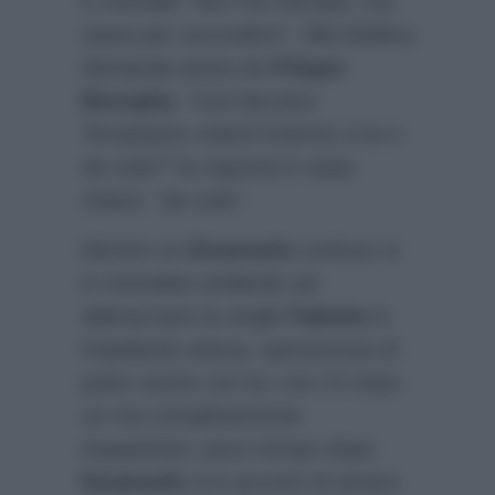
e mentale. Non l’ho baciata, ma
stava per succedere”
. Alla fatidica
domanda posta da
Filippo
Bisciglia
,
“vuoi lasciare
Temptation Island insieme a lui o
da sola?”
la risposta è stata
chiara:
“da sola”
.
Mentre un
Emanuele
confuso si
è consolato andando ad
abbracciare la single
Fabiola
in
trepidante attesa, speranzosa di
poter uscire con lui, ma c’è stato
un ma completamente
inaspettato: poco tempo dopo
Emanuele
si è accorto di amare