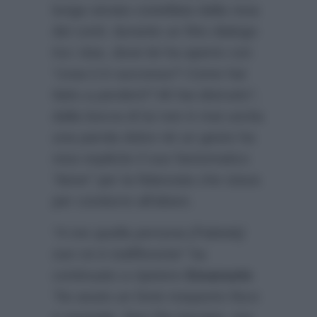
lunga serata costellata dalla resa
dei conti: durante un fitto dialogo
tra i due, dove lei ha aperto con
“cosa ti è successo? Come hai
fatto a perderti? Mi hai distrutto”
,
dalla bocca di lui non è mai uscita
una parola dolce né un gesto ha
reso esplicito il suo fantomatico
“bene”
per la fidanzata che stava
per condurre all’altare.
“A me quella persona [Fabiola]
non mi è indifferente”
ha
continuato a ripetere
Emanuele
“ho avuto un forte trasporto fisco