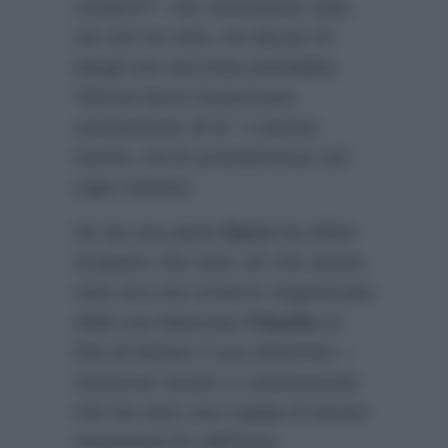
crederti?”
, ma nonostante tutto
ciò che ha visto, ha deciso di
dargli una seconda possibilità.
“Dovrai farmi innamorare
nuovamente di te”
. L’amore
trionfa, ma le protuberanze sul
capo restano.
Se da una parte
Dario
ha infine
scoperto che tutto ciò che aveva
visto era uno scherzo organizzato
dalla sua fidanzata
Claudia
al
fine di testare il suo interesse –
momento tenero e commovente
che ha visto una coppia di sinceri
innamorati fin dall’inizio