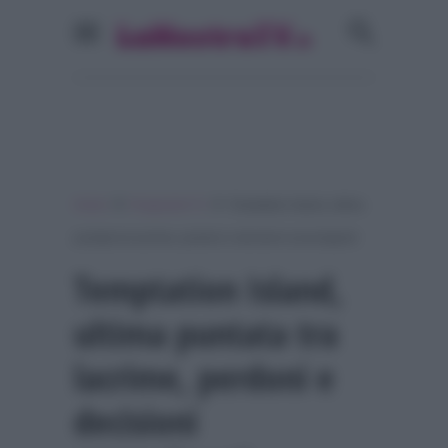
»
»
Home
Programmi Tv
Temptation Island, ultima
puntata tra lacrime, perdoni e decisioni sconvolgenti
Temptation Island,
ultima puntata tra
lacrime, perdoni e
decisioni