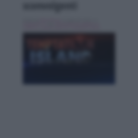
sconvolgenti
Scritto da
Denis Bocca
, il Luglio 29, 2015 , in
Programmi Tv
Tag:
Alessandra De Angelis
,
In
evidenza
,
isabella falasconi
,
temptation island