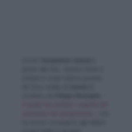
Anche
Temptation Island
è
giunto alla fine: stasera infatti è
andata in onda l’ultima puntata
del docu reality di
Canale 5
condotto da
Filippo Bisciglia
–
il quale ha svelato i segreti del
successo del programma
– che
ha tenuto compagnia agli italiani
amanti della tv durante