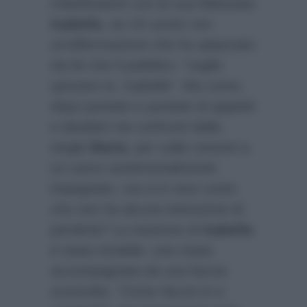
chiarificatore con la sua fidanzata
Isabella
, se n’è uscito con
un’affermazione che ha spiazzato
sia lei che il pubblico:
“voglio
sposare te, Isabella”
. Ma come,
dopo puntate e puntate di appetiti
e desideri nei confronti della
single
Marta
, per nulla consoni a
un uomo sentimentalmente
impegnato, ora si è reso conto
che non ha alcuna intenzione di
perderla? La reazione di
Isabella
è stata mirabile: una risata
accompagnata da una faccia
sconvolta.
“Come faccio io a