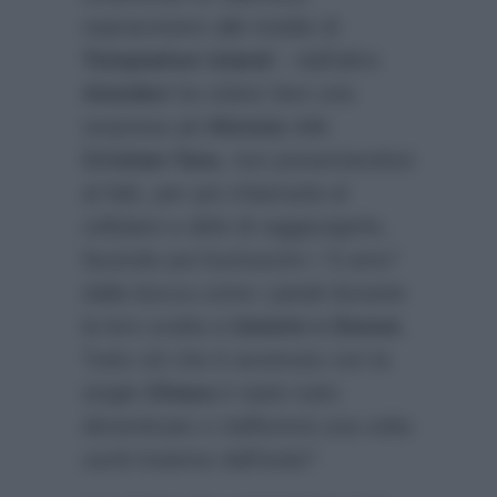
sopravvivere alle insidie di
Temptation Island
– dall’altra
Amedeo
ha voluto fare una
sorpresa ad
Alessia
stile
Cristian-Tara
, non presentandosi
al falò, per poi chiamarla al
cellulare e dirle di raggiungerlo,
facendo poi fuoriuscire i
“ti amo”
dalla bocca come i petali durante
la loro scelta a
Uomini e Donne
.
Tutto ciò che è avvenuto con la
single
Chiara
è stato tutto
dimenticato o riaffiorerà una volta
usciti insieme dall’isola?