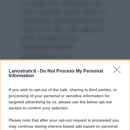
Le coppie che, nonostante tutto,
hanno superato questa dolorosa
esperienza, sopravvivranno una
volta tornati alla realtà oppure le
ferite riportate durante
Temptation Island
sanguineranno così
copiosamente che la
Lanostratv.it -
Do Not Process My Personal
rimarginazione sarà impossibile?
Information
“Lo scopriremo solo vivendo”
. E
tradendo?
If you wish to opt-out of the sale, sharing to third parties, or
processing of your personal or sensitive information for
targeted advertising by us, please use the below opt-out
section to confirm your selection.
Please note that after your opt-out request is processed you
may continue seeing interest-based ads based on personal