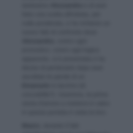
tantissimo
Alessandra
e di aver
fatto una scelta affrettata, per
nulla ponderata, e ha richiesto un
nuovo falò di confronto dove
Alessandra
, contro ogni
pronostico, contro ogni logica
apparente, si è presentata e ha
deciso di perdonarlo dopo aver
ascoltato le parole di un
Emanuele
in lacrime (di
coccodrillo?). Insomma, la prima
storia d’amore a mettersi in salvo
in questa puntata è stata la loro.
Mauro
, durante il falò