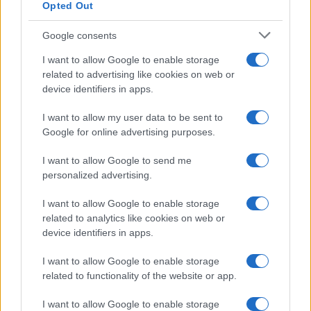
Opted Out
Uomini e Donne, sfogo al veleno
Google consents
di Ludovica Valli: “Letto cose
sconvolgenti su di me”
I want to allow Google to enable storage
related to advertising like cookies on web or
device identifiers in apps.
Uomini e Donne, retroscena di
Alice Barisciani: “Ricevevo
I want to allow my user data to be sent to
minacce e insulti”
Google for online advertising purposes.
I want to allow Google to send me
Belen Rodriguez ritrova la serenità: il bacio
personalized advertising.
con il compagno Gaetano Fidanzati
Uomini e Donne, Elisabetta Gigante in
I want to allow Google to enable storage
ospedale: “Barcollo ma non mollo”
related to analytics like cookies on web or
Temptation Island, affari d’oro per Giovanni
device identifiers in apps.
Grazioso: attività in espansione?
I want to allow Google to enable storage
Benjamin Mascolo replica alla sua ex
related to functionality of the website or app.
fidanzata Bella Thorne: “Dicono di me…”
Amici, Simone Nolasco vittima di un
I want to allow Google to enable storage