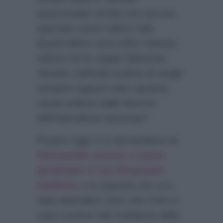
quest’estate torrida non ancora
spentasi come l’ultimo falò.
Quest’ultimo avrà infine mietuto
vittime tra le coppie fidanzate
rimaste sull’isola ricolma di single
tentatori oppure tutte saranno
uscite indenni dalle fiamme
dell’Apocalisse amorosa?
Proprio oggi ci si domandava se
Alessandra avesse o meno
perdonato il suo Emanuele
traditore
e la risposta non si è
fatta attendere visto che il loro è
stato il primo falò rivelatore della