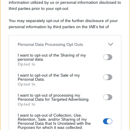
information utilized by us or personal information disclosed to
third parties prior to your opt-out.
You may separately opt-out of the further disclosure of your
personal information by third parties on the IAB’s list of
downstream participants.
Personal Data Processing Opt Outs
This information may also be disclosed by us to third parties
on the IAB’s List of Downstream Participants that may further
ULTIME NOTIZIE
I want to opt-out of the Sharing of my
disclose it to other third parties.
personal data.
Amici, già finita tra Nicola
Opted In
Marchionni e Valentina Pesaresi:
Please note that this website/app uses one or more Google
“Siamo molto distanti”
services and may gather and store information including but
I want to opt-out of the Sale of my
Personal Data.
not limited to your visit or usage behaviour. You may click to
Opted In
grant or deny consent to Google and its third-party tags to
La Ruota della Fortuna,
use your data for below specified purposes in below Google
complimenti per Gerry Scotti:
I want to opt-out of processing my
consent section.
“Avrai un futuro fantastico”
Personal Data for Targeted Advertising.
Opted In
I want to opt-out of Collection, Use,
Helena Prestes e Javier Martinez
Retention, Sale, and/or Sharing of my
sono in crisi oppure no? Lui
Personal Data that Is Unrelated with the
rompe il silenzio
Purposes for which it was collected.