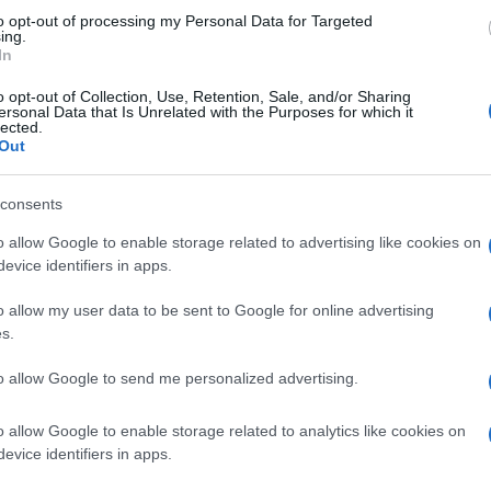
Marian
a 5° edizione,
Tale e Quale Show
è
to opt-out of processing my Personal Data for Targeted
cachet
ing.
tra i programmi più divertenti e seguiti dai
In
Tempta
massac
hè capace di coniugare divertimento,
o opt-out of Collection, Use, Retention, Sale, and/or Sharing
ersonal Data that Is Unrelated with the Purposes for which it
Andrea
ca e un cast di concorrenti che convince
lected.
“Opera
Out
rformance spettacolari e con la capacità
lmente – di grandi stelle della musica di
consents
rdì
Carlo Conti
, padrone di casa di
Tale
o allow Google to enable storage related to advertising like cookies on
ow brillante
in cui ha spiccato Elena Di
evice identifiers in apps.
ella Ruggiero, nonchè vincitrice della
o allow my user data to be sent to Google for online advertising
tri concorrenti sono stati tutti molto bravi,
s.
a casa e giudici, ovvero
Loretta Goggi,
to allow Google to send me personalized advertising.
igi Proietti, new entry di quest’anno
ca
. Questa sera poi al magico terzetto si
o allow Google to enable storage related to analytics like cookies on
ezione, come svelato in anteprima da
Tv
evice identifiers in apps.