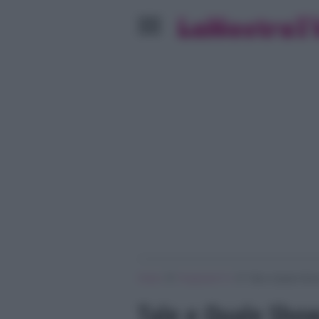
»
»
Home
Programmi Tv
Tale e Quale Show
Tale e Quale Show