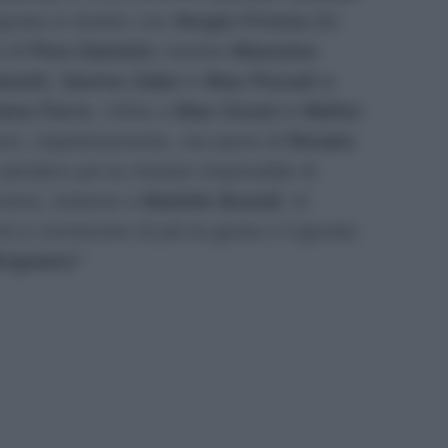
nata in duetto con
Sergio Friscia
(lei
ui di
Pino Daniele
) mentre
Massimo
notti, Savino Zaba
in
Max Pezzali e
iano Ferro
. Infine a
Max Giusti e Walter
rsi, rispettivamente, nei panni di
Renato
perdere poi la mission impossible di
nerà, insieme a
Matilde Brandi
, le
à a convincere di più la giuria e il giurato
rignano
?