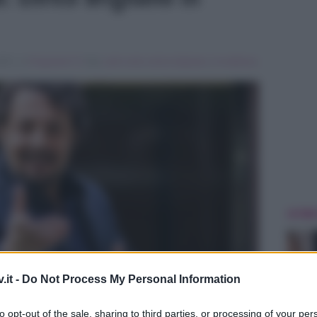
015 , in
Programmi Tv
Tag:
carlo conti
,
enrico brignano
,
In evidenza
,
ULTIME
.it -
Do Not Process My Personal Information
to opt-out of the sale, sharing to third parties, or processing of your per