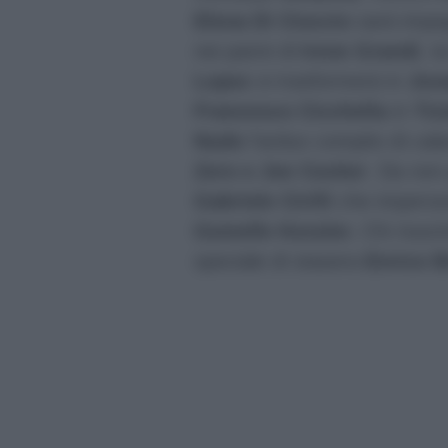
Elena Di Cioccio
sarà impeg
nei panni di
Irene Grandi
, l
Lopez
si trasformerà in
Jova
Francesco Cicchella
in
Tiz
Nudo
l’arduo compito di cala
Zero e Joe Cocker
. Da non 
Gabriele Cirilli
che imperso
Gemelle Kessler.
Chi riuscir
speciale di stasera
Enrico B