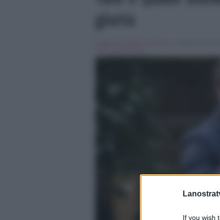
giuria
Scritto da
Claudia Giordano
, il Settembre 18, 2
Tale e quale show
Lanostratv
If you wish 