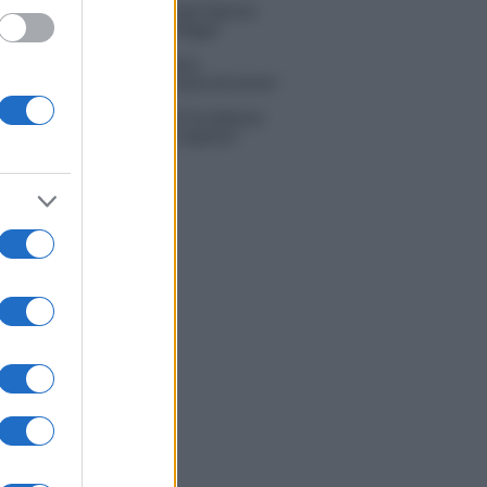
na Scarci: “Saranno Famosi? Niente
. Ecco com’era Maria De Filippi”
tion Island, Soraya Sabetta
rata: “Sono stata minacciata di morte”
 Dal Corso come sta dopo l’incidente:
zione fatta. Ecco cosa mi aspetta”