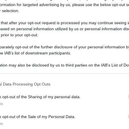
formation for targeted advertising by us, please use the below opt-out s
 selection.
iudice di Tale e Quale Show
 that after your opt-out request is processed you may continue seeing i
ased on personal information utilized by us or personal information dis
 prior to your opt-out.
rately opt-out of the further disclosure of your personal information by
he IAB’s list of downstream participants.
tion may also be disclosed by us to third parties on the IAB’s List of 
 that may further disclose it to other third parties.
 that this website/app uses one or more Google services and may gath
l Data Processing Opt Outs
including but not limited to your visit or usage behaviour. You may click 
 to Google and its third-party tags to use your data for below specifi
o opt-out of the Sharing of my personal data.
ogle consent section.
Tempta
In
tutti i fans di
Tale e Quale Show
, il
settem
o opt-out of the Sale of my Personal Data.
 di
Rai1
condotto da
Carlo Conti
e
Carmen
Amici?
In
 di ascolti lo scorso 11 settembre in