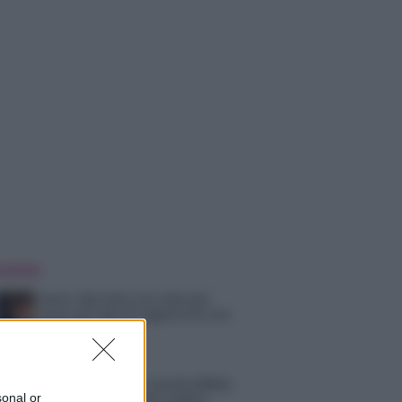
 NOTIZIE
Amici: Opi svela una volta per
tutte che tipo di rapporto ha con
Michelle
Temptation Island, Danilo diffida
sonal or
Simona Giordano che replica: