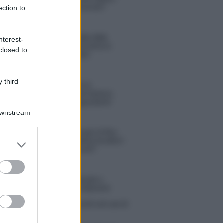
“Ho conservato gli screen”
ection to
Ballando con le stelle 2026,
nterest-
rivoluzione di Milly Carlucci:
closed to
tutte le indiscrezioni
 third
Temptation Island, la
confessione di Perla Vatiero:
“Non riesco più a guardarlo”
Downstream
Grazia Kendi soffre per la fine
della storia con Mattia Scudieri:
er and store
“So cosa ci ha distrutti”
to grant or
ed purposes
tion Island, puntata speciale a
bre? Lo spoiler di Rosario Monetti
 Russo ed Enzo Paolo Turchi nel cast di
 La loro risposta spiazza