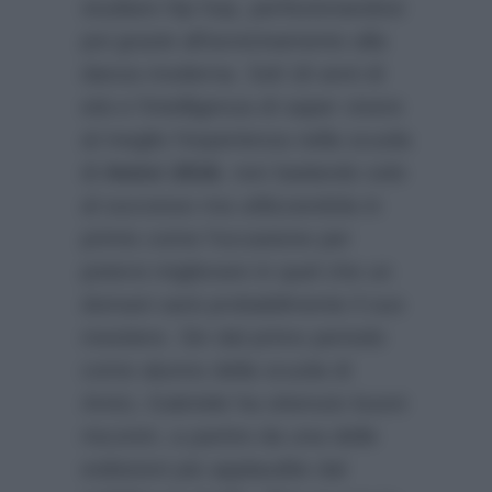
studiare hip hop, perfezionandosi
poi grazie all’avvicinamento alla
danza moderna. Soli 18 anni di
età e l’intelligenza di saper vivere
al meglio l’esperienza nella scuola
di
Amici 2016
, non badando solo
al successo ma utilizzandola in
primis come l’occasione per
potersi migliorare in quel che un
domani sarà probabilmente il suo
mestiere. Sin dal primo periodo
come alunno della scuola di
Amici, Gabriele ha ottenuto buoni
riscontri, a partire da una delle
esibizioni più applaudite dal