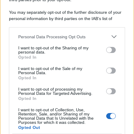
You may separately opt-out of the further disclosure of your
personal information by third parties on the IAB’s list of
downstream participants.
Personal Data Processing Opt Outs
This information may also be disclosed by us to third parties
on the IAB’s List of Downstream Participants that may further
ULTIME NOTIZIE
I want to opt-out of the Sharing of my
disclose it to other third parties.
personal data.
Helena Prestes e Javier Martinez
Opted In
sono in crisi oppure no? Lui
Please note that this website/app uses one or more Google
rompe il silenzio
services and may gather and store information including but
I want to opt-out of the Sale of my
Personal Data.
not limited to your visit or usage behaviour. You may click to
Opted In
grant or deny consent to Google and its third-party tags to
Uomini e Donne, sfogo al veleno
use your data for below specified purposes in below Google
di Ludovica Valli: “Letto cose
I want to opt-out of processing my
consent section.
sconvolgenti su di me”
Personal Data for Targeted Advertising.
Opted In
I want to opt-out of Collection, Use,
Uomini e Donne, retroscena di
Retention, Sale, and/or Sharing of my
Alice Barisciani: “Ricevevo
Personal Data that Is Unrelated with the
minacce e insulti”
Purposes for which it was collected.
Opted Out