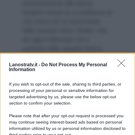
esclusivamente alla danza.
Qualche tempo fa si vociferava di
una storia con la concorrente
della sezione canto, Elodie, che
ad oggi è fidanzata con il
cantante della squadra bianca
Lele ma in realtà,
Gabriele
Lanostratv.it -
Do Not Process My Personal
Esposito
ed Elodie Di Patrizi
Information
sono sempre stati solo ottimi
amici.
If you wish to opt-out of the sale, sharing to third parties, or
processing of your personal or sensitive information for
targeted advertising by us, please use the below opt-out
section to confirm your selection.
Please note that after your opt-out request is processed you
may continue seeing interest-based ads based on personal
information utilized by us or personal information disclosed to
third parties prior to your opt-out.