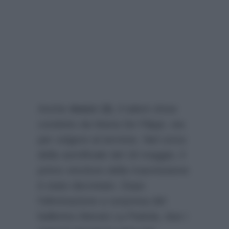
Anche
Amici 15
, il talent show
condotto da Maria De Filippi, sta
per volgere al termine. Nel corso
della semifinale del 18 maggio, il
primo vincitore della trasmissione
è stato decretato. Dopo
l’eliminazione a sorpresa del
ballerino Alessio La Padula, due i