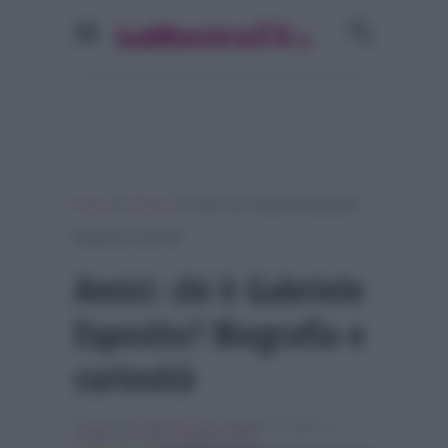
»
»
Home
Gossip
Amici: chi è Gabriele Esposito?
Biografia e curiosità
Amici: chi è Gabriele
Esposito? Biografia e
curiosità
Scritto da
Rossella d'Orsi
, il Maggio 25, 2016 , in
Gossip
Tag:
amici
,
Breaking news