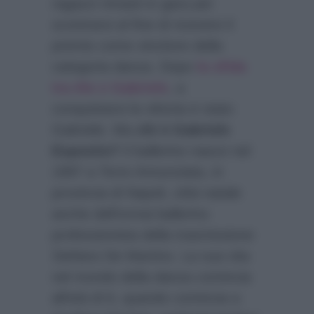
ragazzi rimasti in gara per
scontrarsi al fine di ricevere il
premio come vincitore della
categoria danza. Dopo
la sfida
tra Ale e Gabriele
, a
conquistarsi la vittoria è stato
Gabriele. Ma
chi è Gabriele
Esposito?
Il ballerino nasce nel
1997 a Torre Annunziata, in
provincia di Napoli, città natale
anche dell’ormai ballerino
professionista della trasmissione
Stefano De Martino. La sua vita
nel mondo della danza comincia
all’età di 6, quando comincia a