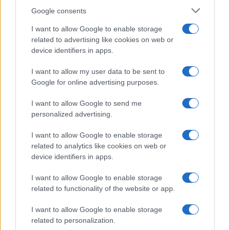
Belen Rodriguez ritrova la
Google consents
serenità: il bacio con il
compagno Gaetano Fidanzati
I want to allow Google to enable storage
related to advertising like cookies on web or
device identifiers in apps.
Uomini e Donne, Elisabetta
Gigante in ospedale: “Barcollo
I want to allow my user data to be sent to
ma non mollo”
Google for online advertising purposes.
I want to allow Google to send me
Temptation Island, affari d’oro per Giovanni
personalized advertising.
Grazioso: attività in espansione?
Benjamin Mascolo replica alla sua ex
I want to allow Google to enable storage
fidanzata Bella Thorne: “Dicono di me…”
related to analytics like cookies on web or
Amici, Simone Nolasco vittima di un
device identifiers in apps.
incidente: “Mi è passata tutta la vita davanti”
I want to allow Google to enable storage
Un medico in famiglia, l’appello di Margot
related to functionality of the website or app.
Sikabonyi: “Necessario il suo ritorno!”
Temptation Island, Danilo D’Angelo ammette:
I want to allow Google to enable storage
“Non è un periodo semplice”
related to personalization.