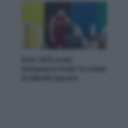
Amici 2016 serale,
anticipazioni finale: la scheda
di Gabriele Esposito