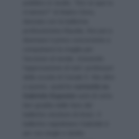
pubblico in studio, “Est ce que tu
m’aimes?” di Maitre Gims,
danzata con la ballerina
professionista Klaudia, fino poi a
diventare il primo concorrente a
conquistarsi la maglia per
l’accesso al serale, ricevendo
l’approvazione di tutti i professori
della scuola di Canale 5. Ma oltre
a questo, qualche
curiosità su
Gabriele Esposito
sarà di certo
ben gradita dalle fans del
ballerino vincitore di Amici. Il
ballerino napoletano Gabriele è
per ora single e dedito