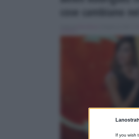
cose cambiano ne
Scritto da
Denis Bocca
, il Giugno 12, 2017 , in
cambiano
Lanostratv
If you wish 