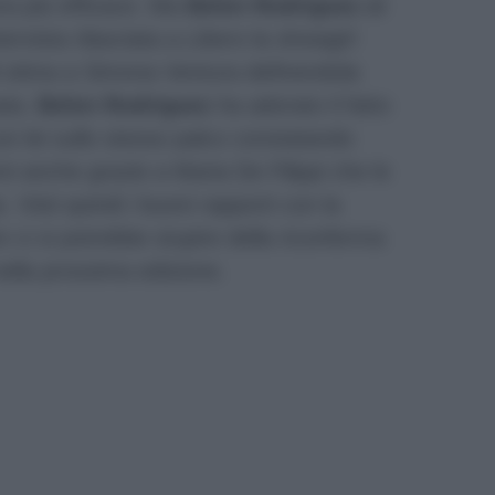
ora più efficace. Ma
Belen Rodriguez ci
tervista rilasciata a
Libero
la showgirl
di stima a Simona Ventura definendola
ata.
Belen Rodriguez
ha adorato il fatto
con lei sullo stesso palco constatando
ni anche grazie a Maria De Filippi che le
 Visti quindi i buoni rapporti con la
n ci si potrebbe stupire della riconferma
nella prossima edizione.