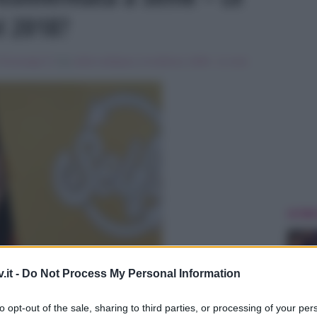
l 2018?
Personaggi Tv
Tag:
belen rodriguez
,
In evidenza
,
Selfie - Le cose
ULTIME
.it -
Do Not Process My Personal Information
to opt-out of the sale, sharing to third parties, or processing of your per