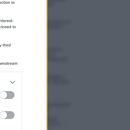
ection to
sconvolgenti su di me”
nterest-
Uomini e Donne, retroscena di
Alice Barisciani: “Ricevevo
closed to
minacce e insulti”
 third
Belen Rodriguez ritrova la
serenità: il bacio con il
compagno Gaetano Fidanzati
Downstream
Uomini e Donne, Elisabetta
er and store
Gigante in ospedale: “Barcollo
to grant or
ma non mollo”
ed purposes
tion Island, affari d’oro per Giovanni
so: attività in espansione?
in Mascolo replica alla sua ex
ata Bella Thorne: “Dicono di me…”