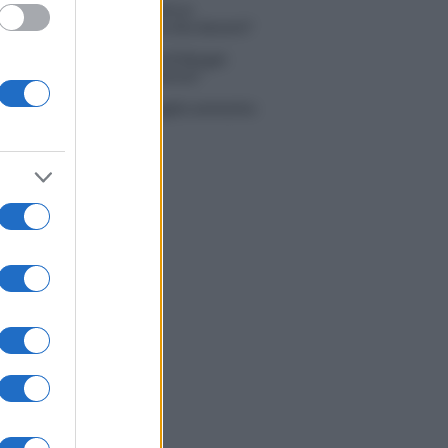
 Simone Nolasco vittima di un
nte: “Mi è passata tutta la vita davanti”
ico in famiglia, l’appello di Margot
nyi: “Necessario il suo ritorno!”
tion Island, Danilo D’Angelo ammette:
 un periodo semplice”