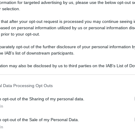
formation for targeted advertising by us, please use the below opt-out s
 selection.
 that after your opt-out request is processed you may continue seeing i
ased on personal information utilized by us or personal information dis
 prior to your opt-out.
rately opt-out of the further disclosure of your personal information by
o: Belen Rodriguez riconfermata nel
he IAB’s list of downstream participants.
tion may also be disclosed by us to third parties on the IAB’s List of 
 that may further disclose it to other third parties.
 that this website/app uses one or more Google services and may gath
l Data Processing Opt Outs
including but not limited to your visit or usage behaviour. You may click 
 to Google and its third-party tags to use your data for below specifi
o opt-out of the Sharing of my personal data.
ogle consent section.
In
Tempta
Grazio
o opt-out of the Sale of my Personal Data.
Benjam
In
fidanz