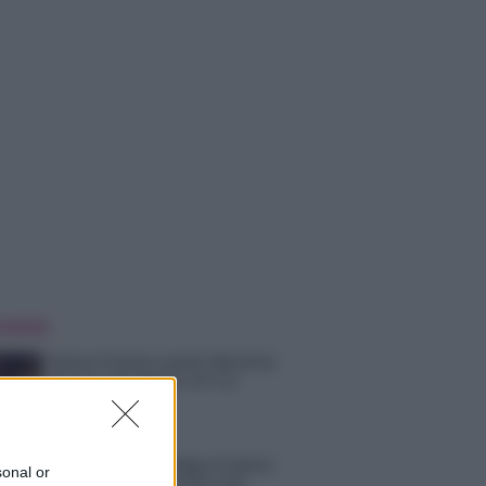
 NOTIZIE
Helena Prestes e Javier Martinez
sono in crisi oppure no? Lui
rompe il silenzio
Uomini e Donne, sfogo al veleno
sonal or
di Ludovica Valli: “Letto cose