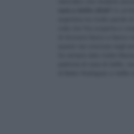
nient’altro che renderlo anc
sarà a Selfie 2018?
In un’in
argentina ha rivolto parole 
colei che l’ha scoperta e cre
di ritrovarsi fianco a fianco 
quanto sia cresciuta negli an
ha sempre dato molta fiducia.
padrona di casa di Selfie, no
di Belen Rodriguez a Selfie 