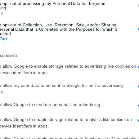
Amici,
to opt-out of processing my Personal Data for Targeted
ing.
incide
In
Un med
Sikabo
o opt-out of Collection, Use, Retention, Sale, and/or Sharing
gli italiani proprio nel momento giusto
ersonal Data that Is Unrelated with the Purposes for which it
Tempta
lected.
e estiva i programmi lasciano il posto al
“Non è
Out
na Ventura è tornata ormai in pianta
consents
sto per lei dove dimostra di sapersi
deva ormai da tempo. Merito di un cast
o allow Google to enable storage related to advertising like cookies on
evice identifiers in apps.
nno dare a ogni puntata una marcia in più
Ogni sera i vari selfisti si presentano di
o allow my user data to be sent to Google for online advertising
s.
chi e Barbara De Rossi, Alessandra
De Martino e Bernardo Corradi) che
to allow Google to send me personalized advertising.
se accettare il loro caso oppure rifiutarlo.
o allow Google to enable storage related to analytics like cookies on
ie di mentori (e tutte e tre) decide di
evice identifiers in apps.
o verrà sottoposto alla giuria composta
o allow Google to enable storage related to functionality of the website