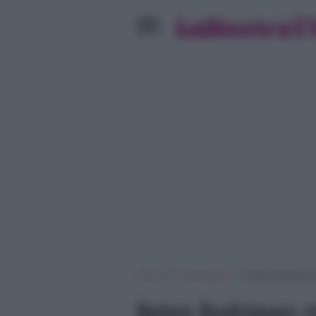
»
»
Home
Personaggi Tv
Belen Rodriguez 
Belen Rodriguez r