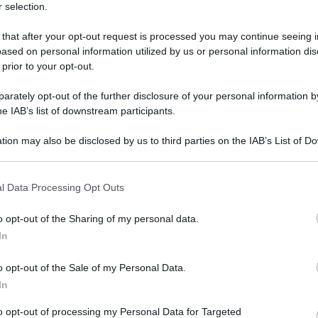
 selection.
perquark: il grande sogno
 that after your opt-out request is processed you may continue seeing i
ased on personal information utilized by us or personal information dis
 prior to your opt-out.
rately opt-out of the further disclosure of your personal information by
he IAB’s list of downstream participants.
tion may also be disclosed by us to third parties on the IAB’s List of 
 that may further disclose it to other third parties.
 that this website/app uses one or more Google services and may gath
l Data Processing Opt Outs
including but not limited to your visit or usage behaviour. You may click 
 to Google and its third-party tags to use your data for below specifi
o opt-out of the Sharing of my personal data.
ogle consent section.
In
Tempta
ra puntata di
Superquark
, il celebre
Canale
o opt-out of the Sale of my Personal Data.
ientifica condotto da Piero Angela dal
In
Raffael
ero Angela il figlio Alberto in veste di
ha det
to opt-out of processing my Personal Data for Targeted