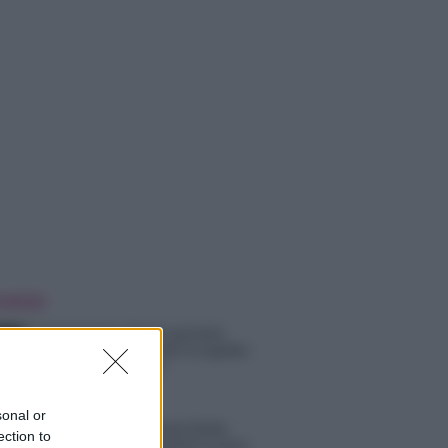
 NOTIZIE
Temptation Island, puntata
speciale a settembre? Lo spoiler
di Rosario Monetti
sonal or
Carmen Russo ed Enzo Paolo
ection to
Turchi nel cast di Amici? La loro