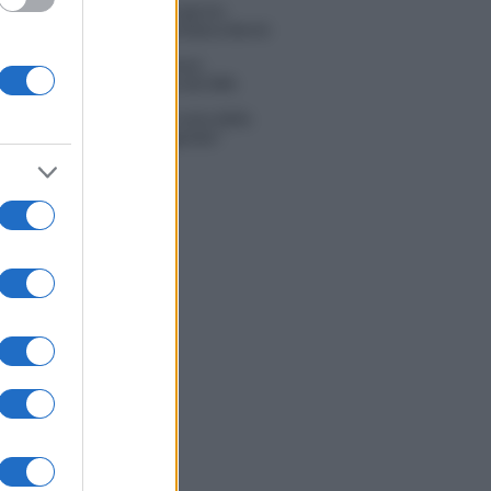
ice Senior, rivoluzione in giuria:
la Mannoia sostituisce Loredana Bertè
i Tv 3 agosto: vince Il Giovane
bano, Ruota ad un passo dal 30%
Scotti sul successo de La ruota della
a: “Rai ci ha preso sottogamba”