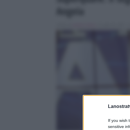
Angela
Scritto da
Isabella Adduci
, il Luglio 26, 2017 , 
Lanostratv
If you wish 
sensitive in