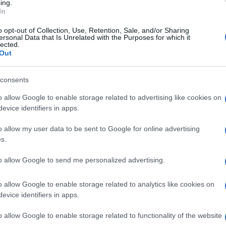
ing.
uest’anno è la rubrica “Psicologia delle
The Vo
In
Fiorel
i complotti che circolano in rete. A distanza
Ascolt
o opt-out of Collection, Use, Retention, Sale, and/or Sharing
uperquark non conosce battute d’arresto.
ersonal Data that Is Unrelated with the Purposes for which it
Montal
lected.
iarato da
Piero Angela
in una recente
Out
Gerry 
fortun
manale
Nuovo Tv
del modo di presentare la
nduttore e giornalista ha successo perché
consents
oponendo contenuti importanti in modo
o allow Google to enable storage related to advertising like cookies on
evice identifiers in apps.
 compirà 90 anni nel 2018, ha scritto il
 anni di storie vissute”. Non tutti sanno
o allow my user data to be sent to Google for online advertising
scienza, ha un’altra grande passione: la
s.
 lezioni di pianoforte all’età di sette
to allow Google to send me personalized advertising.
er il jazz, a venti anni si esibiva nei
o allow Google to enable storage related to analytics like cookies on
ascosto di Piero Angela
?
evice identifiers in apps.
della mia età e non è escluso che possa
o allow Google to enable storage related to functionality of the website
sà, magari mi faccio un regalo per i miei