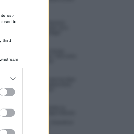
risposta spiazza
nterest-
closed to
Marianna Scarci: “Saranno
Famosi? Niente cachet. Ecco
com’era Maria De Filippi”
 third
Temptation Island, Soraya
Sabetta massacrata: “Sono stata
Downstream
minacciata di morte”
er and store
Andrea Dal Corso come sta dopo
to grant or
l’incidente: “Operazione fatta.
ed purposes
Ecco cosa mi aspetta”
tion Island torna a settembre su
 5? Raffaella Mennoia rompe il silenzio
la Griggi su Chi l’ha visto: “Sciarelli mi
to di essere meno buona”