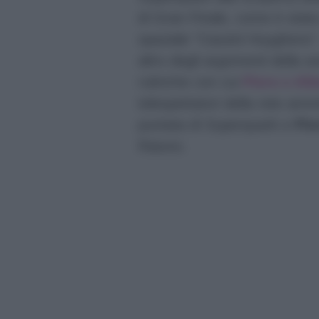
di Gran Finale, come è stata
spaziale “Cassini Huyghens
altro degli argomenti della
rubriche con cui
Piero e Al
telespettatori della rete am
puntata di Superquark e
Pie
Raiuno.