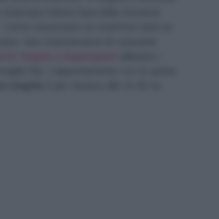
 chiamata l’ultima fase della missione
”. Come resuscitare un mammut sarà un
 serata. Non mancheranno le consuete
berto Angela a Superquark
allietano i
miraglia Rai. L’appuntamento con la quinta
ro Angela
è per stasera alle 21:30 su