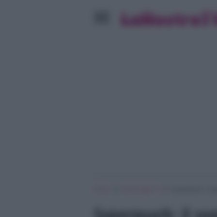
»
»
Home
Personaggi Tv
Superquark: il so
Superquark: il so