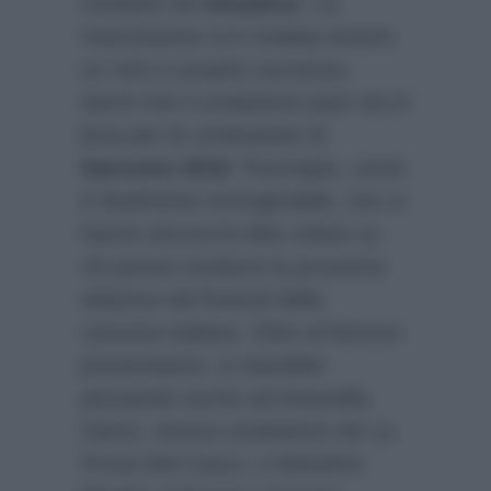
condotto da
Amadeus
. La
trasmissione si è rivelata essere
un vero e proprio successo,
tant’è che il conduttore pare sia in
lizza per la conduzione di
Sanremo 2018
. Purtroppo, come
è facilmente immaginabile, non si
hanno ancora le idee chiare su
chi possa condurre la prossima
edizione del festival della
canzone italiana. Oltre al famoso
presentatore, si starebbe
pensando anche ad Antonella
Clerici, storica conduttrice de La
Prova Del Cuoco, e Massimo