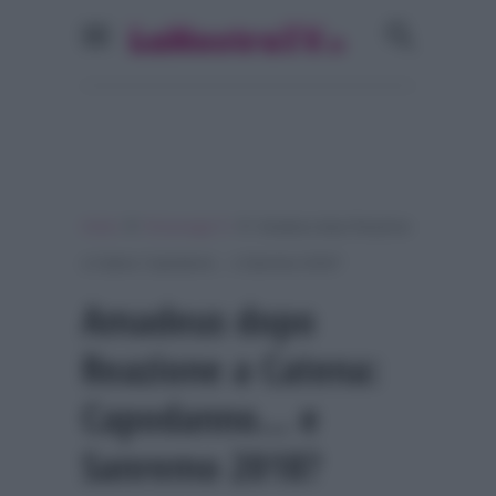
»
»
Home
Personaggi Tv
Amadeus dopo Reazione
a Catena: Capodanno… e Sanremo 2018?
Amadeus dopo
Reazione a Catena:
Capodanno… e
Sanremo 2018?