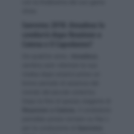
con la finalissima del suo game
show.
Sanremo 2018: Amadeus lo
condurrà dopo Reazione a
Catena e il Capodanno?
Da qualche anno,
Amadeus
,
sembra aver ottenuto la sua
rivalsa dopo essersi preso un
breve periodo di assenza dal
mondo del piccolo schermo.
Dopo la fine di questa stagione di
Reazione a Catena
, il conduttore
potrebbe presto tornare su Rai 1
per la conduzione di
Sanremo