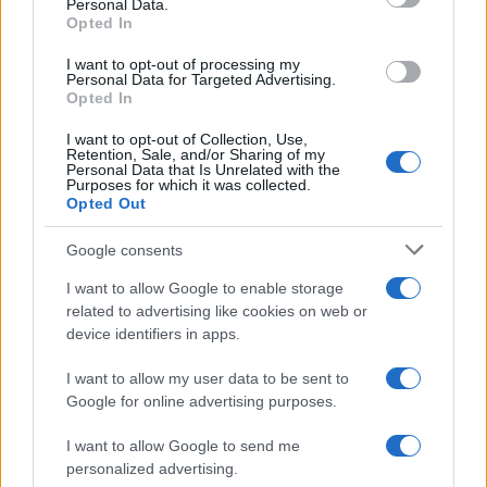
Personal Data.
not limited to your visit or usage behaviour. You may click to
Opted In
grant or deny consent to Google and its third-party tags to
Amici: Opi svela una volta per
use your data for below specified purposes in below Google
tutte che tipo di rapporto ha con
I want to opt-out of processing my
consent section.
Michelle
Personal Data for Targeted Advertising.
Opted In
I want to opt-out of Collection, Use,
Temptation Island, Danilo diffida
Retention, Sale, and/or Sharing of my
Simona Giordano che replica:
Personal Data that Is Unrelated with the
“Ho conservato gli screen”
Purposes for which it was collected.
Opted Out
Ballando con le stelle 2026,
Google consents
rivoluzione di Milly Carlucci:
tutte le indiscrezioni
I want to allow Google to enable storage
related to advertising like cookies on web or
device identifiers in apps.
Temptation Island, la
confessione di Perla Vatiero:
I want to allow my user data to be sent to
“Non riesco più a guardarlo”
Google for online advertising purposes.
I want to allow Google to send me
Grazia Kendi soffre per la fine della storia con
personalized advertising.
Mattia Scudieri: “So cosa ci ha distrutti”