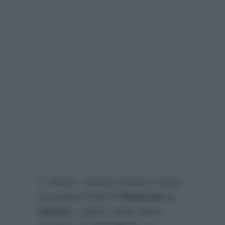
Ci siamo. Stasera andrà in onda
la puntata finale di
Reazione a
Catena
, il game show estivo