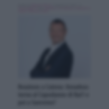
Scritto da
Maurizio Riccio
, il Agosto 21, 2017 , in
Personaggi Tv
Tag:
Amadeus
,
In evidenza
,
Reazione a
catena
,
Sanremo 2018
Reazione a Catena: Amadeus
torna al Capodanno di Rai1 e
poi a Sanremo?