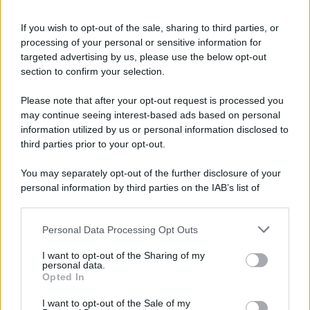
confermato per la conduzione del
Capodanno di Rai 1.
If you wish to opt-out of the sale, sharing to third parties, or
processing of your personal or sensitive information for
targeted advertising by us, please use the below opt-out
section to confirm your selection.
Please note that after your opt-out request is processed you
may continue seeing interest-based ads based on personal
information utilized by us or personal information disclosed to
third parties prior to your opt-out.
You may separately opt-out of the further disclosure of your
personal information by third parties on the IAB’s list of
downstream participants.
Personal Data Processing Opt Outs
This information may also be disclosed by us to third parties
on the IAB’s List of Downstream Participants that may further
ULTIME NOTIZIE
I want to opt-out of the Sharing of my
disclose it to other third parties.
personal data.
Temptation Island, Danilo
Opted In
D’Angelo ammette: “Non è un
Please note that this website/app uses one or more Google
periodo semplice”
services and may gather and store information including but
I want to opt-out of the Sale of my