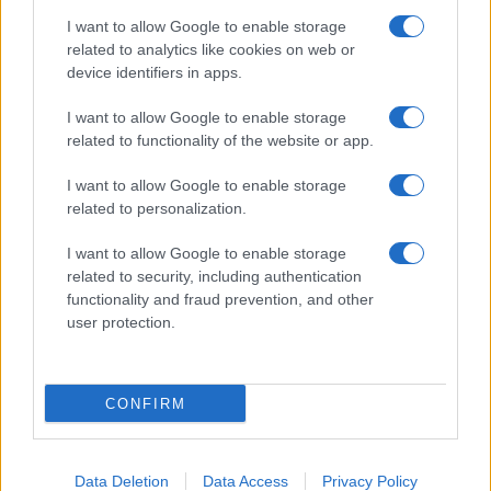
Temptation Island, puntata speciale a
I want to allow Google to enable storage
settembre? Lo spoiler di Rosario Monetti
related to analytics like cookies on web or
Carmen Russo ed Enzo Paolo Turchi nel cast di
device identifiers in apps.
Amici? La loro risposta spiazza
I want to allow Google to enable storage
Marianna Scarci: “Saranno Famosi? Niente
related to functionality of the website or app.
cachet. Ecco com’era Maria De Filippi”
Temptation Island, Soraya Sabetta
I want to allow Google to enable storage
massacrata: “Sono stata minacciata di morte”
related to personalization.
I want to allow Google to enable storage
related to security, including authentication
functionality and fraud prevention, and other
user protection.
Programmi Tv
Personaggi
Serie Tv
CONFIRM
Soap
Gossip
Musica
Ascolti Tv
The Voice
Chi Siamo
Data Deletion
Data Access
Privacy Policy
Preferenze Privacy
‐
Privacy
Lanostratv.it è un sito Giddy Up