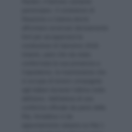
Ranieri, il famoso cantante
partenopeo. Il conduttore di
Reazione a Catena dovrà
affrontare avversari decisamente
forti per accaparrarsi la
conduzione di Sanremo 2018.
Intanto, pare che sia stata
confermata la sua presenza a
Capodanno, la trasmissione che
si occupa di tenere compagnia
agli italiani durante l’ultima notte
dell’anno. Nell’attesa di una
conferma ufficiale da parte della
Rai, Amadeus vi da
appuntamento stasera su Rai 1