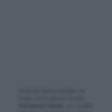
Qualcosa faceva presagire da
tempo che la spinosa vicenda
Parliamone Sabato
non sarebbe