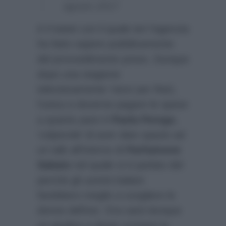
agosto 2017
è il tweet con il quale ieri l’agenzia
ha fatto sapere pubblicamente
del provvedimento preso. Dunque
dopo una stagione
televisivamente ‘nera’ per Rai1,
l’unica a doverne pagare le spese
a quanto pare è
Paola Perego
,
‘colpevole’ di aver dato spazio ad
un talk all’interno di
Parliamone
Sabato
nel quale si è parlato del
perchè gli uomini italiani
farebbero meglio a scegliere le
donne dell’est. Ora sarà dunque
un giudice a dover scrivere la