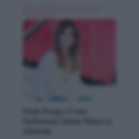
Scritto da
Emanuele Fiocca
, il Agosto 3, 2017 , in
Personaggi Tv
Tag:
In evidenza
,
paola perego
,
parliamone sabato
Paola Perego: il caso
Parliamone Sabato finisce in
tribunale