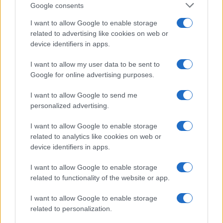
Ballando con le stelle 2026,
Google consents
rivoluzione di Milly Carlucci:
tutte le indiscrezioni
I want to allow Google to enable storage
related to advertising like cookies on web or
device identifiers in apps.
Temptation Island, la
confessione di Perla Vatiero:
I want to allow my user data to be sent to
“Non riesco più a guardarlo”
Google for online advertising purposes.
I want to allow Google to send me
Grazia Kendi soffre per la fine della storia con
personalized advertising.
Mattia Scudieri: “So cosa ci ha distrutti”
Temptation Island, puntata speciale a
I want to allow Google to enable storage
settembre? Lo spoiler di Rosario Monetti
related to analytics like cookies on web or
Carmen Russo ed Enzo Paolo Turchi nel cast di
device identifiers in apps.
Amici? La loro risposta spiazza
I want to allow Google to enable storage
Marianna Scarci: “Saranno Famosi? Niente
related to functionality of the website or app.
cachet. Ecco com’era Maria De Filippi”
Temptation Island, Soraya Sabetta
I want to allow Google to enable storage
massacrata: “Sono stata minacciata di morte”
related to personalization.