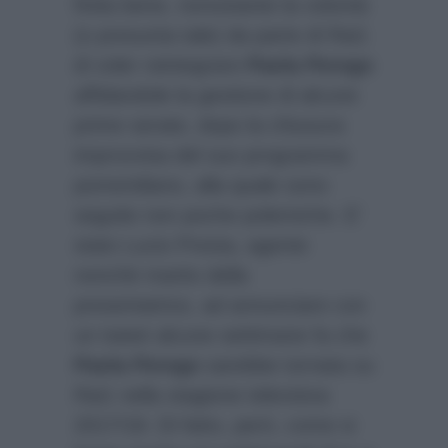
finita bene, nonostante la volontà
(o presunta tale) da parte di Rai1
di voler reintegrare
Paola Perego
affidandole la gestione di alcune
prime serate, dopo la chiusura
improvvisa del suo programma
pomeridiano, alla quale sono
seguite non poche polemiche. E’
stato Lucio Presta, agente
nonchè marito della
presentatrice, ad annunciare con
un tweet alcune settimane fa che
Paola Perego
sarebbe tornata su
Rai1 nella stagione televisiva
2017/18. Di fatto, però, come si