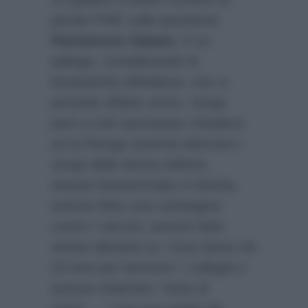
parola FINE sulla questione
Parliamone Sabato
, il cui
epilogo, considerando le
tempistiche all’italiana, non si
prevede affatto vicino. Sorge
però a tutti spontaneo chiedersi
se la Perego anzichè elencare i
‘pregi’ delle donne dell’est,
avesse bestemmiato in diretta,
avesse fatto una campagna
contro i vaccini, avesse fatto
strane allusioni su
“cosa fanno da
20 anni per lavorare”
i colleghi o
avesse chiamato
“nana di