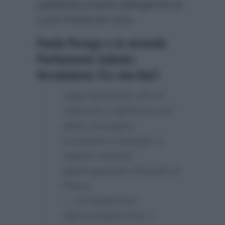
pubblicato proprio dall’agenzia di
Lucio Presta ieri sera.
Paola Perego e la vicenda
Parliamone Sabato:
Arcobaleno Tre cita Rai1
Oggi depositato atto di
citazione a @RaiUno per
danni immagine,
economici e biologici a
seguito vicenda
@peregopaola tribunale di
Roma.
— arcobalenotre
(@ArcobalenoTre) 2