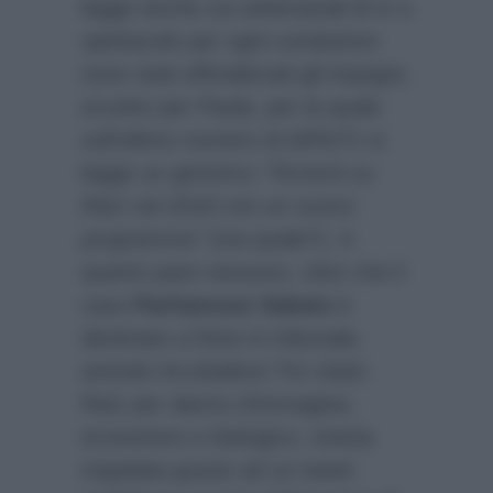
legge anche sui settimanali di tv e
spettacolo per ogni conduttore
sono stati ufficializzati gli impegni,
eccetto per Paola, per la quale
sull’ultimo numero di
DiPiùTv
si
legge un generico
“Tornerà su
Rai1 nel 2018 con un nuovo
programma”
(ma quale?). A
quanto pare nessuno, visto che il
caso
Parliamone Sabato
è
destinato a finire in tribunale,
avendo Arcobaleno Tre citato
Rai1 per danno d’immagine,
economico e biologico, notizia
trapelata grazie ad un tweet