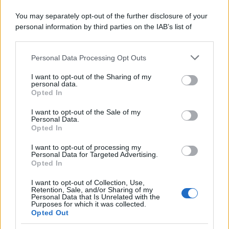
You may separately opt-out of the further disclosure of your
personal information by third parties on the IAB’s list of
downstream participants.
Personal Data Processing Opt Outs
This information may also be disclosed by us to third parties
on the IAB’s List of Downstream Participants that may further
ULTIME NOTIZIE
I want to opt-out of the Sharing of my
disclose it to other third parties.
personal data.
Temptation Island, Danilo
Opted In
D’Angelo ammette: “Non è un
Please note that this website/app uses one or more Google
periodo semplice”
services and may gather and store information including but
I want to opt-out of the Sale of my
Personal Data.
not limited to your visit or usage behaviour. You may click to
Opted In
grant or deny consent to Google and its third-party tags to
Amici: Opi svela una volta per
use your data for below specified purposes in below Google
tutte che tipo di rapporto ha con
I want to opt-out of processing my
consent section.
Michelle
Personal Data for Targeted Advertising.
Opted In
I want to opt-out of Collection, Use,
Temptation Island, Danilo diffida
Retention, Sale, and/or Sharing of my
Simona Giordano che replica:
Personal Data that Is Unrelated with the
“Ho conservato gli screen”
Purposes for which it was collected.
Opted Out