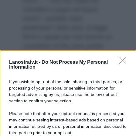
merd…..”
una sua ospite da
“prendere a pugni nel basso
ventre”,
sarebbe stata
perdonata? Della serie: la legge
NON è uguale per tutti (anche un
countdown di fine anno partito
con qualche secondo di anticipo è
Lanostratv.it -
Do Not Process My Personal
più grave di tutti i fatti sopra
Information
elencati? A quanto pare si). Al
giudice l’ardua sentenza.
If you wish to opt-out of the sale, sharing to third parties, or
processing of your personal or sensitive information for
targeted advertising by us, please use the below opt-out
section to confirm your selection.
Please note that after your opt-out request is processed you
may continue seeing interest-based ads based on personal
information utilized by us or personal information disclosed to
third parties prior to your opt-out.