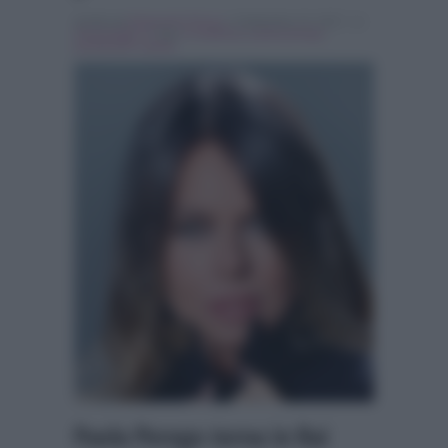
Scritto da
Emanuele Fiocca
, il Settembre 23, 2017 , in
Personaggi Tv
Tag:
In evidenza
,
paola perego
,
parliamone sabato
Paola Perego torna in Rai