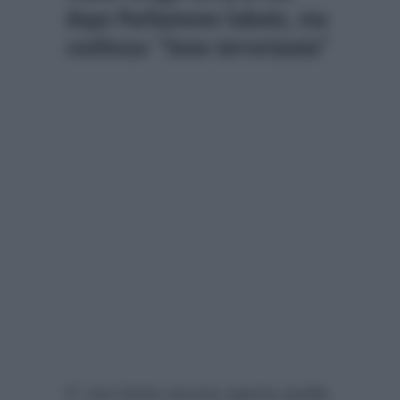
dopo Parliamone Sabato, ma
confessa: “Sono terrorizzata”
E’ una ferita ancora aperta quella