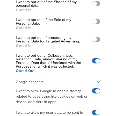
I want to opt-out of the Sharing of my
disclose it to other third parties.
personal data.
Uomini e Donne, gossip su
Opted In
Asmaa e Cristiano: “Si prendono
Please note that this website/app uses one or more Google
e si lasciano”
services and may gather and store information including but
I want to opt-out of the Sale of my
Personal Data.
not limited to your visit or usage behaviour. You may click to
Opted In
grant or deny consent to Google and its third-party tags to
Amici, già finita tra Nicola
use your data for below specified purposes in below Google
Marchionni e Valentina Pesaresi:
I want to opt-out of processing my
consent section.
“Siamo molto distanti”
Personal Data for Targeted Advertising.
Opted In
I want to opt-out of Collection, Use,
La Ruota della Fortuna,
Retention, Sale, and/or Sharing of my
complimenti per Gerry Scotti:
Personal Data that Is Unrelated with the
“Avrai un futuro fantastico”
Purposes for which it was collected.
Opted Out
Helena Prestes e Javier Martinez
Google consents
sono in crisi oppure no? Lui
rompe il silenzio
I want to allow Google to enable storage
related to advertising like cookies on web or
device identifiers in apps.
Uomini e Donne, sfogo al veleno
di Ludovica Valli: “Letto cose
I want to allow my user data to be sent to
sconvolgenti su di me”