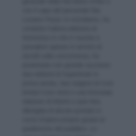
generale della Rai Mario Orfeo e
con il capo del personale Rai
Luciano Flussi, lo ricordiamo, ha
condotto l’ultima edizione di
Domenica In che è riuscita a
prevalere spesso in termini di
ascolti sulla concorrenza, ha
presentato con grande successo
due edizioni di Superbrain in
prima serata, due stagioni di Così
lontani Così vicini e una fortunata
edizione di Attenti a quei due,
allungata di alcune puntate in
corso d’opera proprio grazie al
gradimento del pubblico. Lo