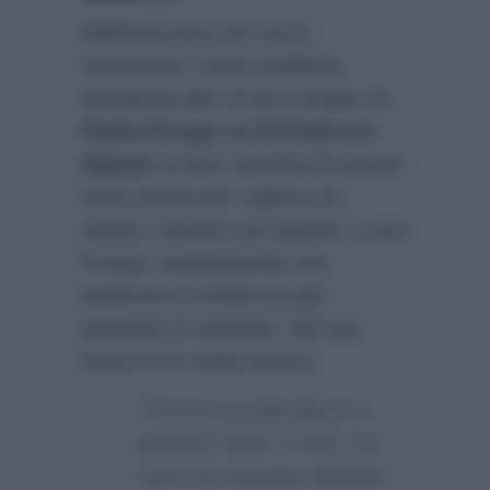
Nell’intervista che verrà
trasmessa, come suddetto,
domattina alle 10.00 a Radio 24,
Paola Perego su Parliamone
Sabato
si dice convinta di essere
stata punita per colpire suo
marito, nonchè suo agente, Lucio
Presta, sottolineando che
qualcosa di simile era già
avvenuto in passato. Sul suo
futuro in tv svela invece:
“Tornerò in televisione a
gennaio 2018, in Rai, ma
sono terrorizzata dall’idea