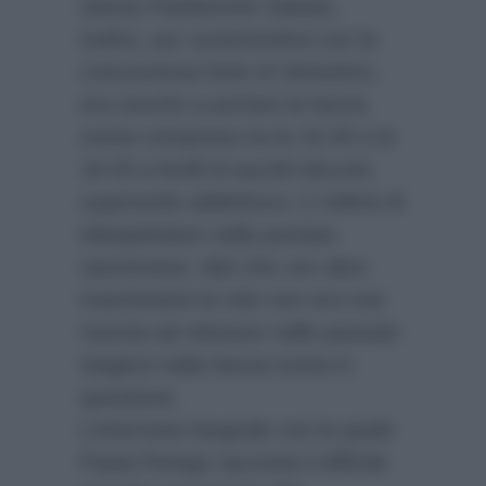
stesso Parliamone Sabato,
inoltre, pur scontrandosi con la
concorrenza forte di Verissimo,
era riuscito a portare la fascia
oraria compresa tra le 16.45 e le
18.45 a livelli di ascolti discreti,
superando addirittura i 2 milioni di
telespettatori nella puntata
sanremese, dati che con altre
trasmissioni la rete non era mai
riuscita ad ottenere nelle passate
stagioni nella fascia oraria in
questione.
L’intervista integrale con la quale
Paola Perego racconta il difficile