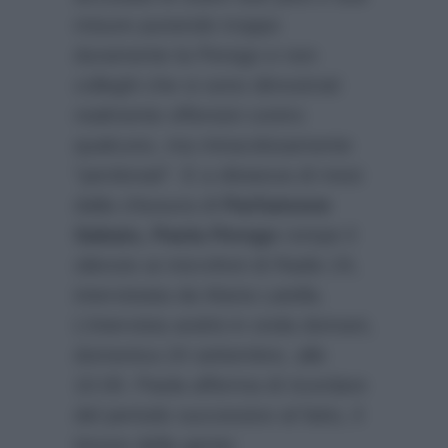
misure punendo troppo
duramente la Perego e non
colleghi che si sono dimostrati
realmente offensivi contro
qualcuno, ma miracolosamente
“perdonati”. E a distanza di mesi
dalla chiusura di
Parliamone
Sabato, Paola Perego
rompe il
silenzio ai microfoni di Radio 24,
intervistata da Maria Latella.
L’intervista andrà in onda domani,
domenica 24 settembre, alle
10.00. Paola afferma di ricordare
del periodo successivo al fatto, il
timore della gente: