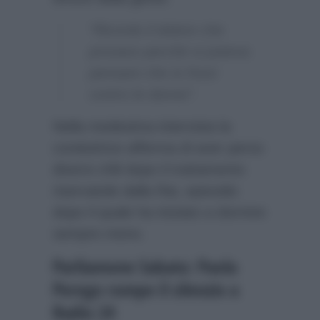
“Ricordo il dolore che
provavo perchè si poteva
pensare che io fossi
contro le donne”.
Nella medesima intervista la
conduttrice afferma di aver perso
diversi chili dopo il trattamento
riservatole dalla Rai, episodio
dopo il quale ha iniziato a dormire
sempre meno.
Parliamone Sabato: Paola
Perego rompe il silenzio a
Radio 24