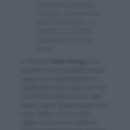
di essere in uno studio
televisivo. Ritenevo il mio
lavoro meraviglioso, mi
divertivo e mi sentivo
miracolata. Adesso ho
paura”
Il ritorno di
Paola Perego
in tv
potrebbe essere dunque il primo
passo di un riavvicinamento a
quell’azienda dove tanti successi
ha ottenuto negli anni, ma dalla
quale è stata trattata anche molto
male. Paola, che è in ottimi
rapporti con il nuovo direttore