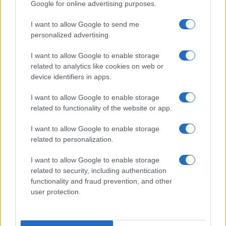
Google for online advertising purposes.
I want to allow Google to send me
Uomini e Donne, retroscena di Alice
personalized advertising.
Barisciani: “Ricevevo minacce e insulti”
Belen Rodriguez ritrova la serenità: il bacio
I want to allow Google to enable storage
con il compagno Gaetano Fidanzati
related to analytics like cookies on web or
Uomini e Donne, Elisabetta Gigante in
device identifiers in apps.
ospedale: “Barcollo ma non mollo”
I want to allow Google to enable storage
Temptation Island, affari d’oro per Giovanni
related to functionality of the website or app.
Grazioso: attività in espansione?
Benjamin Mascolo replica alla sua ex
I want to allow Google to enable storage
fidanzata Bella Thorne: “Dicono di me…”
related to personalization.
I want to allow Google to enable storage
related to security, including authentication
functionality and fraud prevention, and other
user protection.