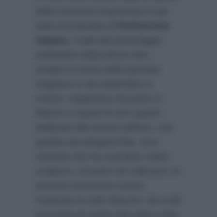
della chiusura improvvisa e per
tanti immotivata di
Parliamone
Sabato
, il talk del pomeriggio
prefestivo della prima rete,
andato in onda nella passata
stagione tv da settembre a
marzo, soppresso di punto in
bianco a causa di uno spazio
dedicato alle donne dell’est, non
gradito dai dirigenti Rai. Una
vicenda che ha suscitato molto
scalpore, al punto da sollevare un
enorme polverone contro
l’azienda di viale Mazzini, da molti
accusata di usare due pesi e due