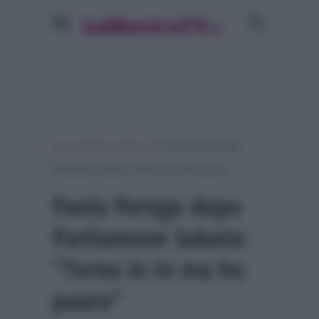
»
»
Home
Personaggi Tv
Paola Perego dopo
Parliamone Sabato: “Torno in tv ma ho paura”
Paola Perego dopo
Parliamone Sabato:
“Torno in tv ma ho
paura”