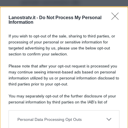
periodo successivo alla
soppressione del suo Parliamone
Lanostratv.it -
Do Not Process My Personal
Sabato, lo ribadiamo, andrà in
Information
onda domani mattina alle 10.00
su Radio 24.
If you wish to opt-out of the sale, sharing to third parties, or
processing of your personal or sensitive information for
targeted advertising by us, please use the below opt-out
section to confirm your selection.
Please note that after your opt-out request is processed you
may continue seeing interest-based ads based on personal
information utilized by us or personal information disclosed to
third parties prior to your opt-out.
You may separately opt-out of the further disclosure of your
personal information by third parties on the IAB’s list of
downstream participants.
Personal Data Processing Opt Outs
This information may also be disclosed by us to third parties
on the IAB’s List of Downstream Participants that may further
ULTIME NOTIZIE