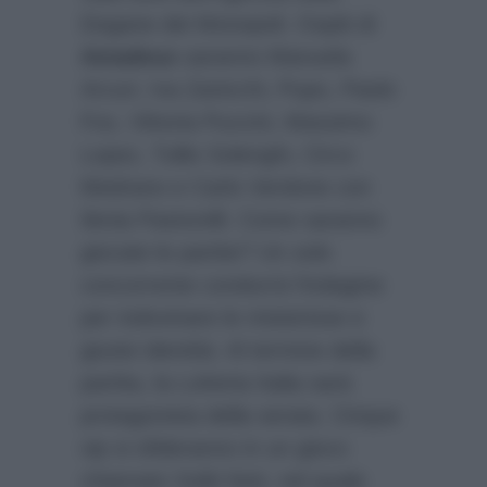
Dogane dei Monopoli. Ospiti di
Amadeus
saranno Manuela
Arcuri, Iva Zanicchi, Pupo, Paolo
Fox, Vittoria Puccini, Massimo
Lopez, Tullio Solenghi, Circo
Medrano e Carlo Verdone con
Ilenia Pastorelli. Come saranno
giocate le partite? Un solo
concorrente condurrà l’indagine
per indovinare le misteriose e
giuste identità. Al termine della
partita, la Lotteria Italia sarà
protagonista della serata. Cinque
vip si sfideranno in un gioco
chiamato Soliti Noti, nel quale