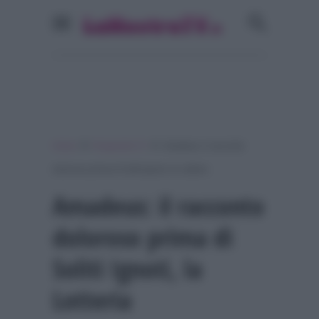
»
»
Home
Programmi Tv
Amadeus: il racconto
doloroso prima di Soliti Ignoti, la Lotteria
Amadeus: il racconto
doloroso prima di
Soliti Ignoti, la
Lotteria