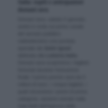
Italia: ospiti e anticipazioni
domani sera
Domani sera, sabato 5 gennaio,
andrà in onda sul primo canale
del servizio pubblico
radiotelevisivo una puntata
speciale dei
Soliti Ignoti
abbinata alla
Lotteria Italia
.
Domani sera scopriremo i biglietti
fortunati durante l’estrazione
finale: il primo premio sarà da 5
milioni di euro. I cinque biglietti, i
quali vinceranno i premi di prima
categoria, saranno estratti nella
Sala Belli dell’Agenzia delle