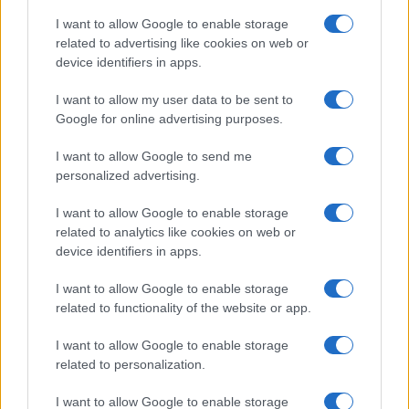
“Dicono di me…”
I want to allow Google to enable storage
related to advertising like cookies on web or
Amici, Simone Nolasco vittima di
device identifiers in apps.
un incidente: “Mi è passata tutta
la vita davanti”
I want to allow my user data to be sent to
Google for online advertising purposes.
Un medico in famiglia, l’appello di Margot
I want to allow Google to send me
Sikabonyi: “Necessario il suo ritorno!”
personalized advertising.
Temptation Island, Danilo D’Angelo ammette:
“Non è un periodo semplice”
I want to allow Google to enable storage
related to analytics like cookies on web or
Amici: Opi svela una volta per tutte che tipo
di rapporto ha con Michelle
device identifiers in apps.
Temptation Island, Danilo diffida Simona
I want to allow Google to enable storage
Giordano che replica: “Ho conservato gli
related to functionality of the website or app.
screen”
Ballando con le stelle 2026, rivoluzione di Milly
I want to allow Google to enable storage
Carlucci: tutte le indiscrezioni
related to personalization.
I want to allow Google to enable storage