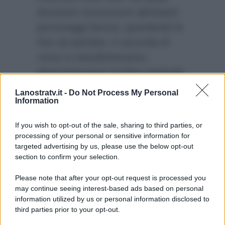
dovranno riconoscere altrettanti
personaggi famosi, guardando le
foto da bambini. A seconda di
come si classificheranno,
determineranno l’ordine graduale
dei cinque premi. L’appuntamento
Lanostratv.it -
Do Not Process My Personal
Information
è per domani sera in prima
serata su Rai1.
If you wish to opt-out of the sale, sharing to third parties, or
processing of your personal or sensitive information for
targeted advertising by us, please use the below opt-out
section to confirm your selection.
Please note that after your opt-out request is processed you
may continue seeing interest-based ads based on personal
information utilized by us or personal information disclosed to
third parties prior to your opt-out.