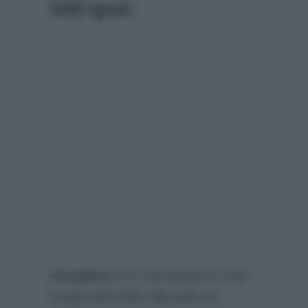
Soliti Ignoti
Amadeus
si è raccontato in una
lunga intervista rilasciata al