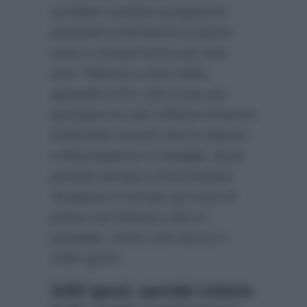
avrebbe condotto programmi
preserali si fermarono a pochi
mesi e rimase fermo per due
anni. Riprese a fare radio,
approdò a RTL 102.5 per poi
accettare al volo l’offerta di lavoro
di Michele Guardì che lo chiamò
a Mezzogiorno in famiglia. Quel
periodo sembra ormai lontano.
Amadeus è tornato più forte di
prima con Stasera tutto è
possibile, l’Anno che verrà e i
Soliti Ignoti.
Soliti Ignoti, speciale Lotteria