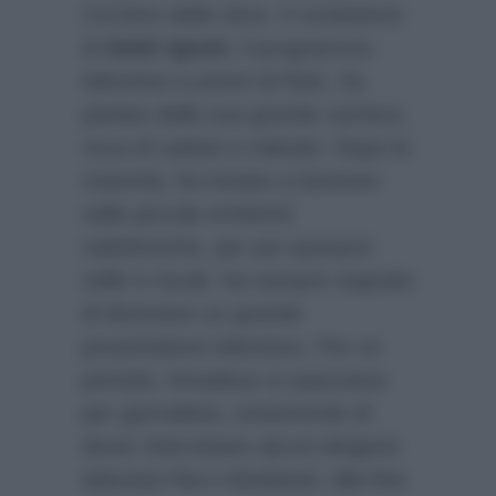
Corriere della Sera
. Il conduttore
di
Soliti Ignoti
, il programma
televisivo a premi di Rai1, ha
parlato della sua grande carriera,
ricca di cadute e rialzate. Dopo la
maturità, ha iniziato a lavorare
nelle piccole emittenti
radiofoniche, per poi sposarsi
nelle tv locali. Ha sempre sognato
di diventare un grande
presentatore televisivo. Per un
periodo, Amadeus si spacciava
per giornalista, sostenendo di
dover intervistare alcuni dirigenti
televisivi Rai e Mediaset; alla fine