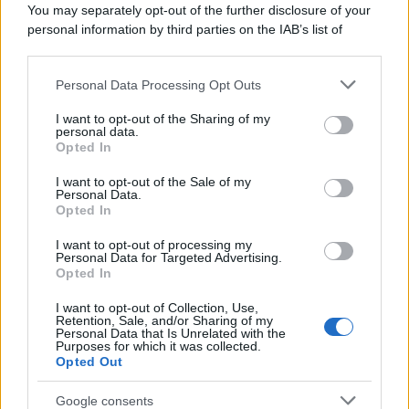
You may separately opt-out of the further disclosure of your
personal information by third parties on the IAB’s list of
downstream participants.
Personal Data Processing Opt Outs
This information may also be disclosed by us to third parties
ULTIME NOTIZIE
on the IAB’s List of Downstream Participants that may further
I want to opt-out of the Sharing of my
Belen Rodriguez ritrova la
disclose it to other third parties.
personal data.
serenità: il bacio con il
Opted In
compagno Gaetano Fidanzati
Please note that this website/app uses one or more Google
services and may gather and store information including but
I want to opt-out of the Sale of my
Personal Data.
not limited to your visit or usage behaviour. You may click to
Uomini e Donne, Elisabetta
Opted In
grant or deny consent to Google and its third-party tags to
Gigante in ospedale: “Barcollo
use your data for below specified purposes in below Google
ma non mollo”
I want to opt-out of processing my
consent section.
Personal Data for Targeted Advertising.
Opted In
Temptation Island, affari d’oro
I want to opt-out of Collection, Use,
per Giovanni Grazioso: attività in
Retention, Sale, and/or Sharing of my
espansione?
Personal Data that Is Unrelated with the
Purposes for which it was collected.
Opted Out
Benjamin Mascolo replica alla
sua ex fidanzata Bella Thorne:
Google consents