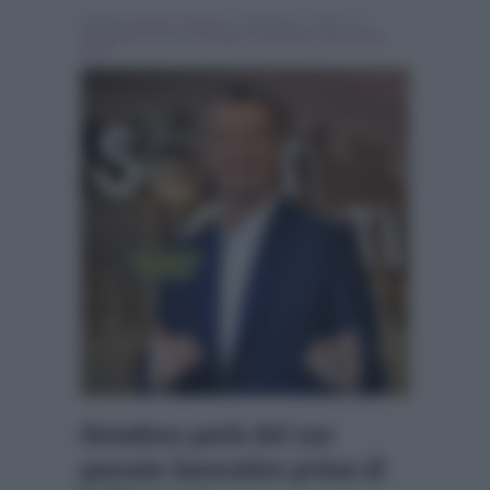
Scritto da
Marco Santoro
, il Gennaio 5, 2018 , in
Programmi Tv
Tag:
Amadeus
,
Breaking news
,
Soliti
ignoti
Amadeus parla del suo
passato lavorativo prima di