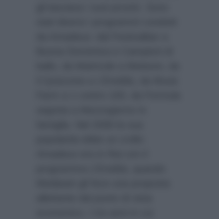
gli lasciava i suoi provini. Sono
stati diversi i programmi condotti
da Amadeus: dal Festivalbar a
Buona Domenica e Campioni di
ballo, da Matricole a Meteore, da
Il Quizzone a L’Eredità, da Music
Farm a 1 contro 100, da Formula
segreta a Mezzogiorno in
famiglia. Nel 2006 la sua
popolarità ebbe un crollo:
Amadeus era in Rai con il
programma L’Eredità, quando
Mediaset gli fece una proposta
allettante dal punto di vista
economico. I tre anni in cui