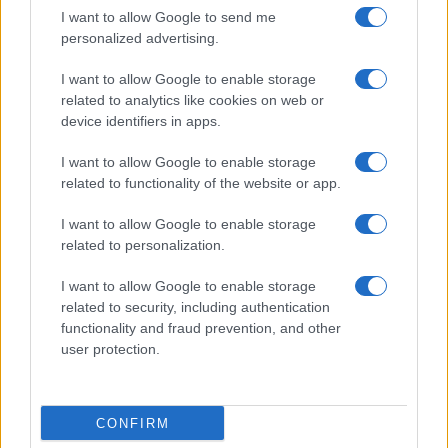
I want to allow Google to send me
Manuela Carriero e Francesco Chiofalo:
personalized advertising.
“Saremo genitori in età avanzata”
Senza Cri dopo la rimozione del seno
I want to allow Google to enable storage
racconta: “Quando ho visto le cicatrici…”
related to analytics like cookies on web or
Temptation island, Karina Cascella al posto di
device identifiers in apps.
Filippo Bisciglia? La risposta spiazza
I want to allow Google to enable storage
Grande Fratello: Federica Rosatelli torna a
related to functionality of the website or app.
parlare dell’episodio del bicchiere lanciato
Uomini e Donne, gossip su Asmaa e Cristiano:
I want to allow Google to enable storage
“Si prendono e si lasciano”
related to personalization.
I want to allow Google to enable storage
related to security, including authentication
functionality and fraud prevention, and other
user protection.
Programmi Tv
Personaggi
Serie Tv
CONFIRM