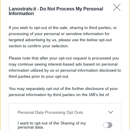
proposti dalla Parodi nella
Lanostratv.it -
Do Not Process My Personal
puntata della scorsa settimana
Information
per riutilizzare i rimasugli di
pandoro e panettone.
If you wish to opt-out of the sale, sharing to third parties, or
processing of your personal or sensitive information for
targeted advertising by us, please use the below opt-out
section to confirm your selection.
Please note that after your opt-out request is processed you
may continue seeing interest-based ads based on personal
information utilized by us or personal information disclosed to
third parties prior to your opt-out.
You may separately opt-out of the further disclosure of your
personal information by third parties on the IAB’s list of
downstream participants.
Personal Data Processing Opt Outs
This information may also be disclosed by us to third parties
on the IAB’s List of Downstream Participants that may further
ULTIME NOTIZIE
I want to opt-out of the Sharing of my
disclose it to other third parties.
personal data.
Cast Ballando con le stelle 2026: