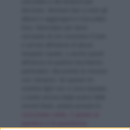
cioccolato e dei lamponi per
decorare. Montare ben a neve gli
albumi e aggiungervi il cioccolato
fuso. Mescolare per bene
cercando di non smontare il tutto
e servire all’interno di alcuni
simpatici vasetti, o anche questi
all’interno di qualche bicchierino
particolare, decorando la mousse
con i lamponi. Se queste tre
ricettine light non vi sono bastate,
o avete ancora degli avanzi delle
recenti feste, potete provare la
cioccolata calda, il gelato al
pandoro e la panettorta
,