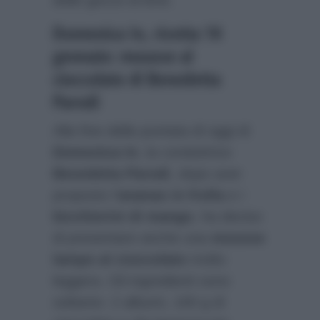
delle gocce di lime.
Domenica In, ricetta 14
gennaio: mousse al
cioccolato di Benedetta
Parodi
Alla fine della puntata di oggi di
Domenica In
, la conduttrice
Benedetta Parodi
, dopo aver
proposto l’
ananas in frolla
e i
bicchierini di mango
, ha deciso
di presentare anche una
mousse
lampo al cioccolato
molto
leggera. Gli ingredienti sono
soltanto: 2 albumi, 100 g di