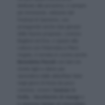
dedicato alla prossima, e sempre
più imminente, edizione del
Festival di Sanremo, con
protagonisti anche due giovani
delle Nuove proposte, Lorenzo
Baglioni ed Eva, e spazio alla
cultura con l’intervista a Piero
Angela, è tornata in cucina anche
Benedetta Parodi
con ben tre
ricette light e detox per
riprendersi dalle abbuffate fatte
negli giorni di festa da poco
conclusi, ovvero l’
ananas in
frolla
, i
bicchierini di mango
e
la
mousse lampo al cioccolato
.