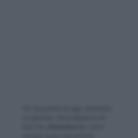
Per la puntata di oggi, domenica
14 gennaio, del programma di
Rai Uno,
Domenica In
, come
sempre quasi interamente