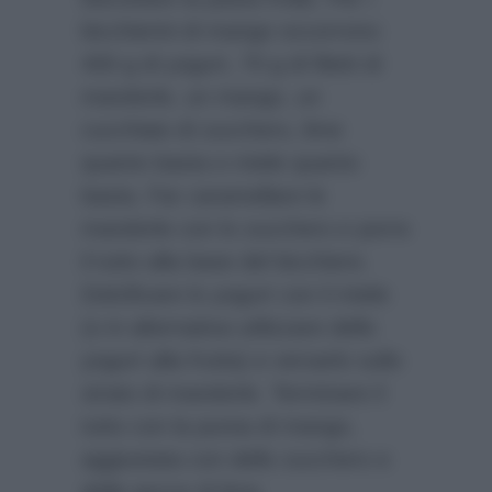
bicchierini di mango occorrono:
400 g di yogurt, 70 g di filetti di
mandorle, un mango, un
cucchiaio di zucchero, lime
quanto basta e miele quanto
basta. Far caramellare le
mandorle con lo zucchero e porre
il tutto alla base del bicchiere.
Dolcificare lo yogurt con il miele
(o in alternativa utilizzare dello
yogurt alla frutta) e versarlo sullo
strato di mandorle. Terminare il
tutto con la purea di mango,
aggiustata con dello zucchero e