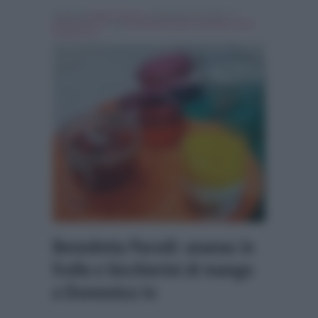
Scritto da
Ilaria Capozzi
, il Gennaio 14, 2018 , in
Programmi Tv
Tag:
benedetta parodi
,
Breaking news
,
domenica in
Benedetta Parodi: ananas in
frolla e bicchierini di mango
a Domenica In