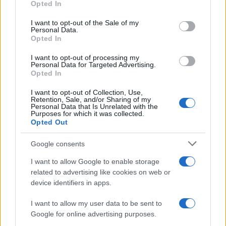
Opted In
svelati i primi concorrenti scelti
Please note that this website/app uses one or more Google
da Milly Carlucci
services and may gather and store information including but
I want to opt-out of the Sale of my
Personal Data.
not limited to your visit or usage behaviour. You may click to
Opted In
grant or deny consent to Google and its third-party tags to
Temptation Island, Antonio
use your data for below specified purposes in below Google
Panico: “Ecco chi dei protagonisti
I want to opt-out of processing my
consent section.
si è salvato”
Personal Data for Targeted Advertising.
Opted In
I want to opt-out of Collection, Use,
Uomini e Donne, black out per
Retention, Sale, and/or Sharing of my
Natalia Paragoni: “Ecco quando
Personal Data that Is Unrelated with the
avrò l’ultima chemio”
Purposes for which it was collected.
Opted Out
Stefano De Martino, missione
Google consents
speciale in America? C’è fame di
ospiti per Sanremo 2027
I want to allow Google to enable storage
related to advertising like cookies on web or
device identifiers in apps.
Uomini e Donne, Ernesto
Passaro si è fidanzato? Lui rompe
I want to allow my user data to be sent to
il silenzio
Google for online advertising purposes.