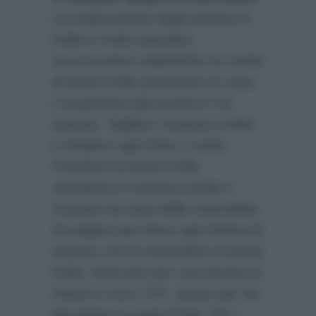
La realizzazione degli ananas in
frolla è molto semplice,
occorreranno solamente un rotolo
di pasta frolla (preparato in casa
o acquistato già pronto) e un
ananas. Tagliare l’ananas a fette
e dividere ogni fetta a metà.
Prendere la pasta frolla,
stenderla in maniera sottile e
ricavare da essa delle striscioline.
Avvolgere per bene ogni fettina di
ananas con le striscioline di pasta
frolla. Infornare per una decina di
minuti a circa 170°, giusto per far
biscottare la pasta frolla. Per i