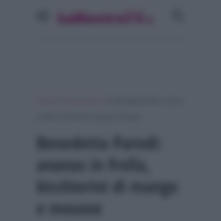
»
»
Home
Programmi Tv
Benedetta Parodi: ananas
in frolla, bicchierini di mango e mousse
Benedetta Parodi:
ananas in frolla,
bicchierini di mango
e mousse