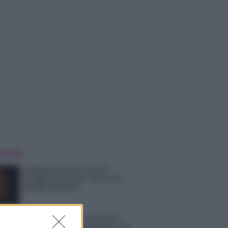
 NOTIZIE
Temptation Island, Danilo
D’Angelo ammette: “Non è un
periodo semplice”
Amici: Opi svela una volta per
tutte che tipo di rapporto ha con