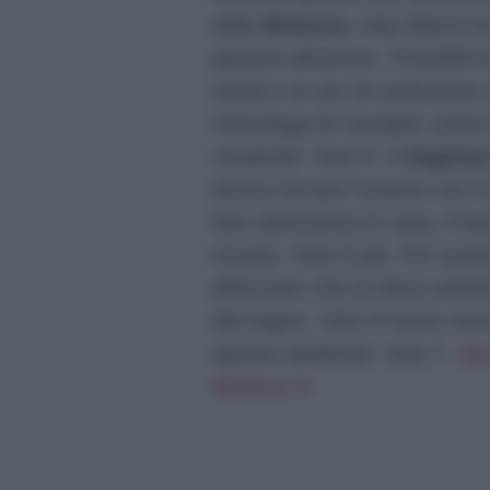
della
Bilancia
, Ada Alberti 
gioverà all’amore. Possibili i
esserci un po’ di confusione
l’astrologa di Canale5, potrà 
creatività. Voto 9. Il
Sagittar
dovrà cercare l’unione con il 
fare attenzione in casa, il l
incassi. Voto 9 più. Per quant
affermato che la sfera sentim
del segno. Voto 9 meno meno
questo weekend. Voto 7.
Qui
Mattino 5
.