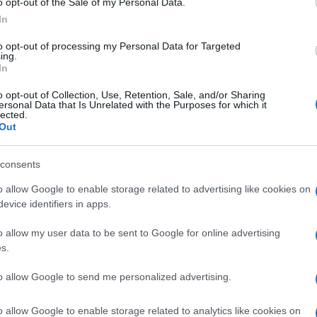
o opt-out of the Sale of my Personal Data.
Carmen
Amici?
In
 questo venerdì Pomeriggio Cinque.
Marian
to opt-out of processing my Personal Data for Targeted
cachet
a protagonista dell’ultimo segmento della
ing.
In
so. Dopo gli approfondimenti di gossip e
Tempta
massac
o opt-out of Collection, Use, Retention, Sale, and/or Sharing
atello, la conduttrice partenopea ha dato
ersonal Data that Is Unrelated with the Purposes for which it
lected.
previsioni del weekend dal 28 al 29
Out
 ad essere presente ogni lunedì a Mattino
i e Francesco Vecchi per rivelare
consents
ta il venerdì pomeriggio, intorno alle
o allow Google to enable storage related to advertising like cookies on
i del fine settimana. Anche oggi
evice identifiers in apps.
unteggio ai dodici segni dello zodiaco in
o allow my user data to be sent to Google for online advertising
 sentimentale e professionale. La Alberti
s.
casa come agire al meglio per sfruttare
to allow Google to send me personalized advertising.
tolineando quali segni potranno agire e chi
to tra sabato e domenica.
o allow Google to enable storage related to analytics like cookies on