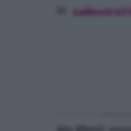
»
»
Home
Notizie Varie
Ada Alberti: orosco
Ada Alberti: oros