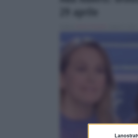
29 aprile
Scritto da
Simona Tranquilli
, il Aprile 27, 2018 
Lanostratv