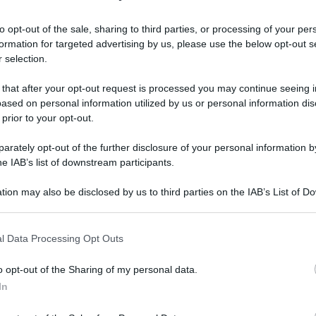
to opt-out of the sale, sharing to third parties, or processing of your per
formation for targeted advertising by us, please use the below opt-out s
 selection.
 that after your opt-out request is processed you may continue seeing i
ased on personal information utilized by us or personal information dis
del weekend: previsioni 28-29 aprile
 prior to your opt-out.
rately opt-out of the further disclosure of your personal information by
he IAB’s list of downstream participants.
tion may also be disclosed by us to third parties on the IAB’s List of 
 that may further disclose it to other third parties.
 that this website/app uses one or more Google services and may gath
l Data Processing Opt Outs
including but not limited to your visit or usage behaviour. You may click 
Grazia
 to Google and its third-party tags to use your data for below specifi
Mattia
o opt-out of the Sharing of my personal data.
ogle consent section.
In
Tempta
settem