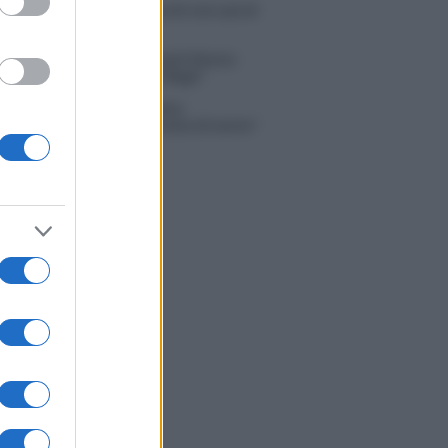
 Russo ed Enzo Paolo Turchi nel cast di
 La loro risposta spiazza
na Scarci: “Saranno Famosi? Niente
. Ecco com’era Maria De Filippi”
tion Island, Soraya Sabetta
rata: “Sono stata minacciata di morte”