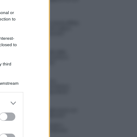
Michelle
sonal or
ection to
Temptation Island, Danilo diffida
Simona Giordano che replica:
“Ho conservato gli screen”
nterest-
closed to
Ballando con le stelle 2026,
rivoluzione di Milly Carlucci:
tutte le indiscrezioni
 third
Temptation Island, la
Downstream
confessione di Perla Vatiero:
“Non riesco più a guardarlo”
er and store
to grant or
 Kendi soffre per la fine della storia con
ed purposes
 Scudieri: “So cosa ci ha distrutti”
tion Island, puntata speciale a
bre? Lo spoiler di Rosario Monetti