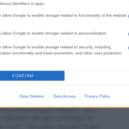
evice identifiers in apps.
evisioni dal 28 al 29 aprile di Ada
o allow Google to enable storage related to functionality of the website
on le previsioni dal 28 al 29 aprile
o allow Google to enable storage related to personalization.
ell’
Ariete
che dovrà evitare le discussioni
o allow Google to enable storage related to security, including
 Il
Toro
, secondo l’astrologa di Canale5,
cation functionality and fraud prevention, and other user protection.
campo professionale. Potrebbero arrivare
 7. Bene l’amore per i
Gemelli
che
 nati di maggio e giugno potranno
CONFIRM
ire e divertirsi in questo fine settimana.
vorative da cogliere per il segno del
Data Deletion
Data Access
Privacy Policy
à favorito in amore. Ada Alberti ha
iornata di domenica per rilassarsi. Voto 7
 attenzione alla sfera economica nel
na. Voto 7. Per quanto riguarda il segno