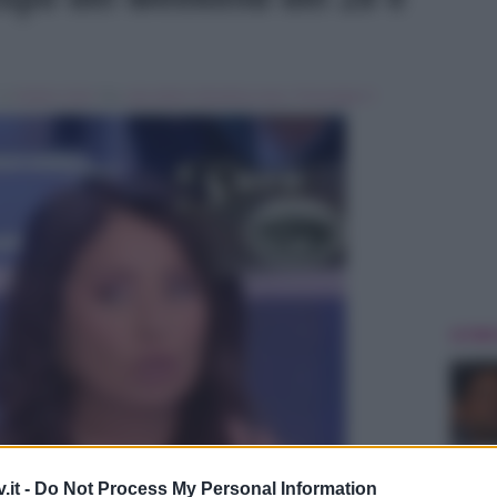
, in
Notizie Varie
Tag:
ada alberti
,
Breaking news
,
Pomeriggio 5
ULTIME
.it -
Do Not Process My Personal Information