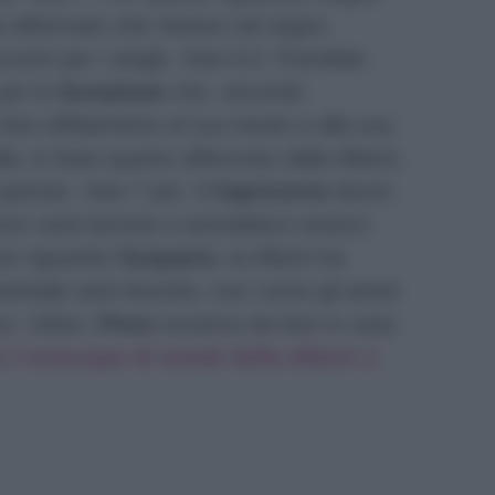
ha affermato che Venere nel segno
ncontri per i single. Voto 6.5. Potrebbe
 per lo
Scorpione
che, secondo
fare affidamento al suo intuito e alla sua
io
, in base quanto affermato dalla Alberti,
partner. Voto 7 più. Il
Capricorno
dovrà
avoro sarà favorito e potrebbero esserci
o riguarda l’
Acquario
, la Alberti ha
entale sarà favorita, così come gli artisti
. Infine i
Pesci
avranno da fare in casa
 l’oroscopo di lunedì della Alberti a