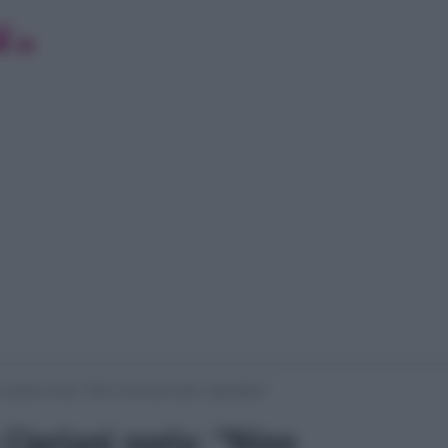
Cipriani svela: “Nino Formicola odia i napoletani”
 Cipriani svela: “Nino