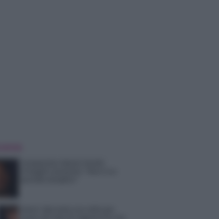
 NOTIZIE
Temptation Island, Danilo
D’Angelo ammette: “Non è un
periodo semplice”
Amici: Opi svela una volta per
tutte che tipo di rapporto ha con