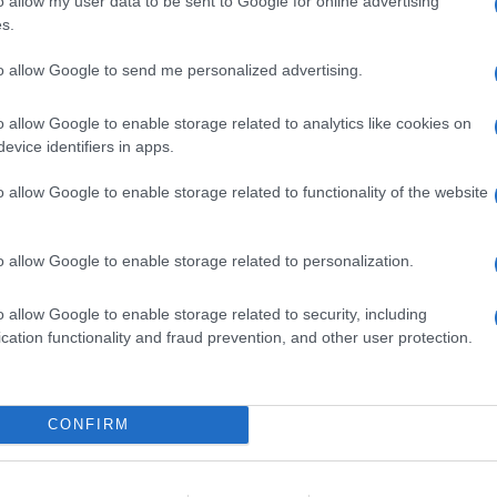
o allow my user data to be sent to Google for online advertising
‘Hai la strafottenza dei napoletani’ e
s.
asta di stucco di fronte a queste
to allow Google to send me personalized advertising.
icitamente che nessuno costringe i vari
ndare ospiti a Domenica Live, a
o allow Google to enable storage related to analytics like cookies on
 programmi:
evice identifiers in apps.
il 22% di share anche senza Nino
o allow Google to enable storage related to functionality of the website
o allow Google to enable storage related to personalization.
cola replica alle gravi accuse di
o allow Google to enable storage related to security, including
cation functionality and fraud prevention, and other user protection.
essato che
Nino Formicola
ha un odio
 Una rivelazione che ha lasciato sotto
uttrice di
Domenica Live
. Barbara D’Urso
CONFIRM
vincitore della tredicesima edizione
o replicare: