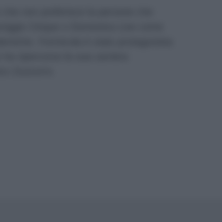
e che non preferisce la persone che
riggio Cinque o Domenica Live come
olemiche. Formicola è stato protagonista
 ha ripercorso la sua carriera
ico Zuzzurro.