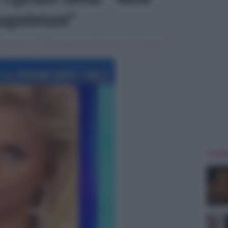
napoletani”
Programmi Tv
Tag:
Breaking news
,
domenica live
,
francesca
ULTIME