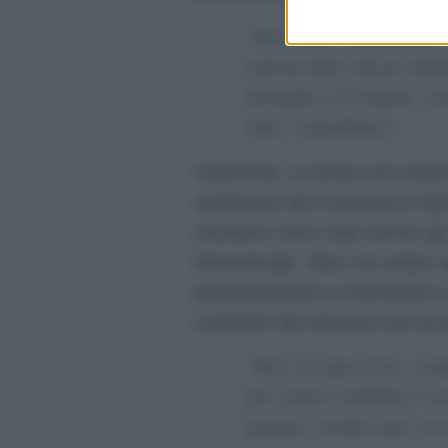
“Non odio i napoletani.
camorristici alcuni at
famiglia è di Napoli, 
odio i napoletani”.
Insomma, il comico ha volut
sostenuto da Francesca Cipr
versione sono stati anche gli 
domenicale. Nino ha voluto s
partecipazione a Domenica L
costretto da nessuno ad accet
“Non mi piacciono i pol
per avere visibilità e 
questo, motivo per cui