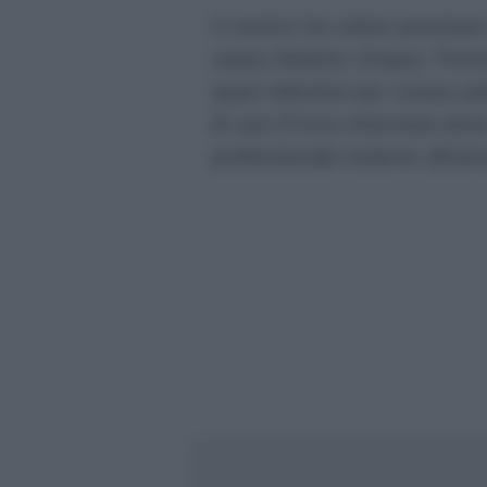
Il comico ha voluto precisar
usano Mattino Cinque, Pome
spazi televisivi per creare p
di una D’Urso-intervista dove
professionale insieme all’am