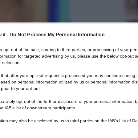
.it -
Do Not Process My Personal Information
to opt-out of the sale, sharing to third parties, or processing of your per
 un retroscena su Nino Formicola a
formation for targeted advertising by us, please use the below opt-out s
 selection.
 that after your opt-out request is processed you may continue seeing i
ased on personal information utilized by us or personal information dis
 prior to your opt-out.
rately opt-out of the further disclosure of your personal information by
he IAB’s list of downstream participants.
Grazia
Mattia
tion may also be disclosed by us to third parties on the IAB’s List of 
Tempta
 that may further disclose it to other third parties.
settem
 that this website/app uses one or more Google services and may gath