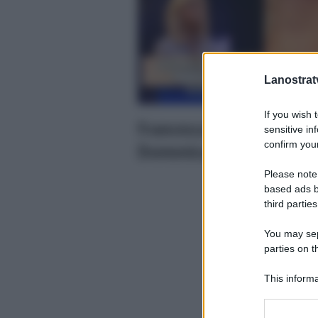
Lanostratv
If you wish 
Francesca Cipriani svela
sensitive in
confirm your
Domenica Live
Please note
based ads b
third parties
You may sepa
parties on t
This informa
Participants
Please note