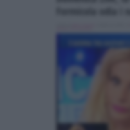
Formicola odia i 
Scritto da
Marco Santoro
, il Aprile 22, 2018 , in
cipriani
,
nino formicola