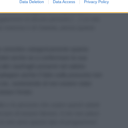
Data Deletion
Data Access
Privacy Policy
 Definivo atteggiamenti napoletani e
teggiamenti di alcune persone […] La mia
mia mamma è di Catania, pensa quanto
o smentire categoricamente quanto
iani anche se a confermare la sua
altri naufraghi presenti nel salotto
piegare anche il fatto sulla presunta non
ive, sostenendo di non essere stato
tare l’invito:
lai e le persone che usano questi salotti
cercare di essere famosi. A me non piace
 io non amo questo tipo di programma”.