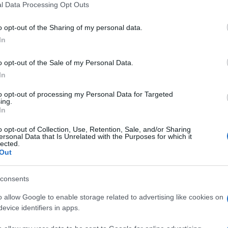
l Data Processing Opt Outs
Carmen
including but not limited to your visit or usage behaviour. You may click 
Amici?
 to Google and its third-party tags to use your data for below specifi
o opt-out of the Sharing of my personal data.
Marian
ogle consent section.
cachet
In
a domenica molto difficile. La puntata di
Tempta
terizzata dal ritardo in studio di
o opt-out of the Sale of my Personal Data.
massac
In
he dal retroscena svelato da Karina
uinte tra Alessia Mancini, Cecilia Capriotti
to opt-out of processing my Personal Data for Targeted
ing.
di fare entrare in studio
Nino
In
lato che il comico odia i napoletani:
o opt-out of Collection, Use, Retention, Sale, and/or Sharing
ersonal Data that Is Unrelated with the Purposes for which it
lected.
to più volte cattiverie su Rosa e su tutti
Out
a venire qua, ha detto che odia i
 non sarebbe venuto”.
consents
o allow Google to enable storage related to advertising like cookies on
Isola dei famosi aveva dichiarato che Nino
evice identifiers in apps.
fatto di non riuscire a comandarla a