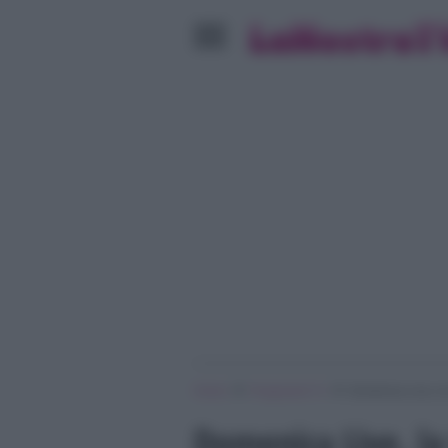
»
»
Home
Programmi Tv
Domenica Live, la 
Domenica Live, la