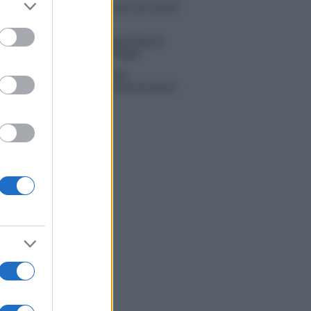
 Russo ed Enzo Paolo Turchi nel cast di
to grant or
 La loro risposta spiazza
ed purposes
na Scarci: “Saranno Famosi? Niente
. Ecco com’era Maria De Filippi”
tion Island, Soraya Sabetta
rata: “Sono stata minacciata di morte”