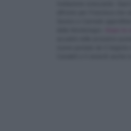
rivelazione scioccante: Saul 
affronto per Francisca che o
Severo e Carmelo approfitter
della Montenegro.
Dopo la 
accadrà nelle prossime punt
nuove puntate de Il Segreto 
Canale5 e il venerdì anche i