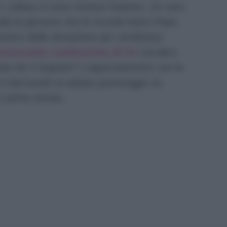
e Julieta si sono rimessi insieme. Un vero
dia la giovane che le ricorda tanto Pepa.
anno della situazione per vendicarsi
scioccante confessione di Fe
cos’altro
ate de Il Segreto? L’appuntamento con le
è dal lunedì al sabato pomeriggio su
n prima serata.