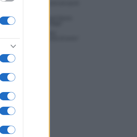
 Russo ed Enzo Paolo Turchi nel cast di
 La loro risposta spiazza
na Scarci: “Saranno Famosi? Niente
. Ecco com’era Maria De Filippi”
tion Island, Soraya Sabetta
rata: “Sono stata minacciata di morte”