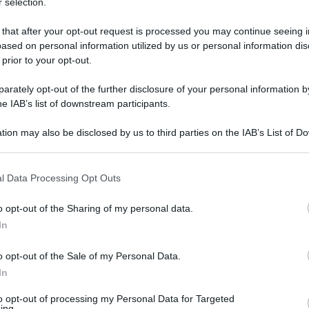
 selection.
episodi spagnoli: Fe tenta il suicidio
 that after your opt-out request is processed you may continue seeing i
ased on personal information utilized by us or personal information dis
 prior to your opt-out.
rately opt-out of the further disclosure of your personal information by
he IAB’s list of downstream participants.
tion may also be disclosed by us to third parties on the IAB’s List of 
 that may further disclose it to other third parties.
 that this website/app uses one or more Google services and may gath
l Data Processing Opt Outs
including but not limited to your visit or usage behaviour. You may click 
 to Google and its third-party tags to use your data for below specifi
o opt-out of the Sharing of my personal data.
ogle consent section.
In
Grazia
ionare i telespettatori di Canale5.
Le
o opt-out of the Sale of my Personal Data.
Mattia
In
Il Segreto
annunciano che terrà ancora
Tempta
settem
 domestica di Donna Francisca
to opt-out of processing my Personal Data for Targeted
ing.