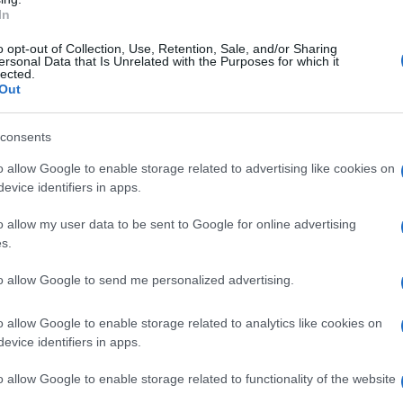
provenienti dalla Spagna e riportati dal
Carmen
In
Amici?
sto potrebbe tornare sul set de Il
o opt-out of Collection, Use, Retention, Sale, and/or Sharing
Marian
ersonal Data that Is Unrelated with the Purposes for which it
glio di Olmo. Il giovane fu arrestato dopo
cachet
lected.
za, la figlia di Gonzalo e Maria. Se il
Out
Tempta
massac
confermato, con chi interagirà Fernando?
consents
zalo rifugiatisi a Cuba? L’uccisione di
o allow Google to enable storage related to advertising like cookies on
 ha scatenato l’ira del padre, il generale
evice identifiers in apps.
 vendicarsi di Fe, Emilia e Alfonso per
e. Il generale ha messo in giro brutte voci
o allow my user data to be sent to Google for online advertising
s.
ricca perchè si è prostituita. Fe non ha
are con i suoi amici. L’ex cameriera
to allow Google to send me personalized advertising.
 riuscirà a salvarla e chiederà a Raimundo
o allow Google to enable storage related to analytics like cookies on
sca per far tornare la donna alla Casona.
evice identifiers in apps.
 Emilia e Alfonso di istigazione al
o allow Google to enable storage related to functionality of the website