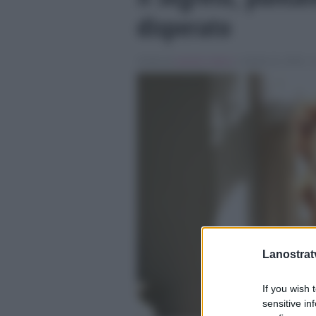
disperato
Scritto da
Isabella Adduci
, il Aprile 22, 2018 , i
Lanostratv
If you wish 
sensitive in