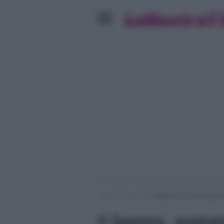
»
»
Home
Soap
Il Segreto, puntate spagno
Il Segreto, punta