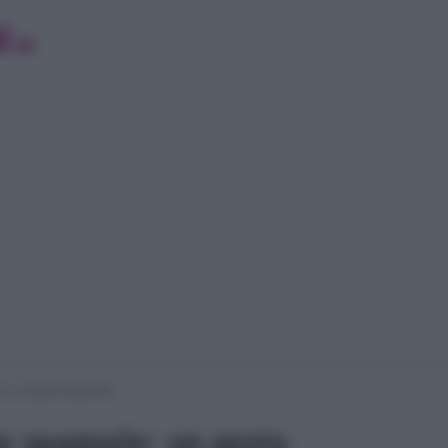
le: un gesto disperato
te spagnole: un gesto