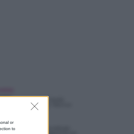
 NOTIZIE
Temptation Island, Danilo
D’Angelo ammette: “Non è un
periodo semplice”
sonal or
Amici: Opi svela una volta per
ection to
tutte che tipo di rapporto ha con