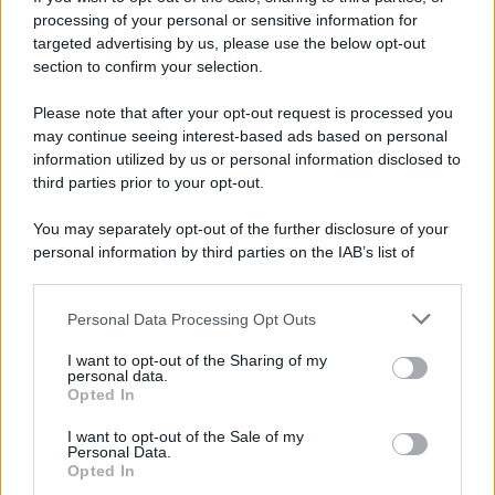
processing of your personal or sensitive information for
targeted advertising by us, please use the below opt-out
section to confirm your selection.
Please note that after your opt-out request is processed you
may continue seeing interest-based ads based on personal
information utilized by us or personal information disclosed to
third parties prior to your opt-out.
You may separately opt-out of the further disclosure of your
personal information by third parties on the IAB’s list of
downstream participants.
Personal Data Processing Opt Outs
This information may also be disclosed by us to third parties
ULTIME NOTIZIE
on the IAB’s List of Downstream Participants that may further
I want to opt-out of the Sharing of my
disclose it to other third parties.
personal data.
Helena Prestes e Javier Martinez
Opted In
sono in crisi oppure no? Lui
Please note that this website/app uses one or more Google
rompe il silenzio
services and may gather and store information including but
I want to opt-out of the Sale of my
Personal Data.
not limited to your visit or usage behaviour. You may click to
Opted In
grant or deny consent to Google and its third-party tags to
Uomini e Donne, sfogo al veleno