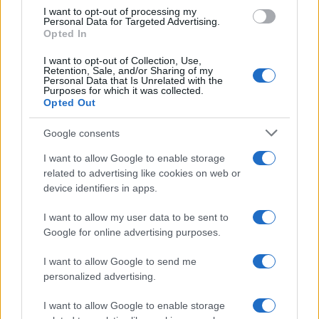
use your data for below specified purposes in below Google
di Ludovica Valli: “Letto cose
I want to opt-out of processing my
sconvolgenti su di me”
consent section.
Personal Data for Targeted Advertising.
Opted In
I want to opt-out of Collection, Use,
Uomini e Donne, retroscena di
Retention, Sale, and/or Sharing of my
Alice Barisciani: “Ricevevo
Personal Data that Is Unrelated with the
minacce e insulti”
Purposes for which it was collected.
Opted Out
Belen Rodriguez ritrova la
Google consents
serenità: il bacio con il
compagno Gaetano Fidanzati
I want to allow Google to enable storage
related to advertising like cookies on web or
device identifiers in apps.
Uomini e Donne, Elisabetta
Gigante in ospedale: “Barcollo
I want to allow my user data to be sent to
ma non mollo”
Google for online advertising purposes.
I want to allow Google to send me
Temptation Island, affari d’oro per Giovanni
Grazioso: attività in espansione?
personalized advertising.
Benjamin Mascolo replica alla sua ex
I want to allow Google to enable storage
fidanzata Bella Thorne: “Dicono di me…”