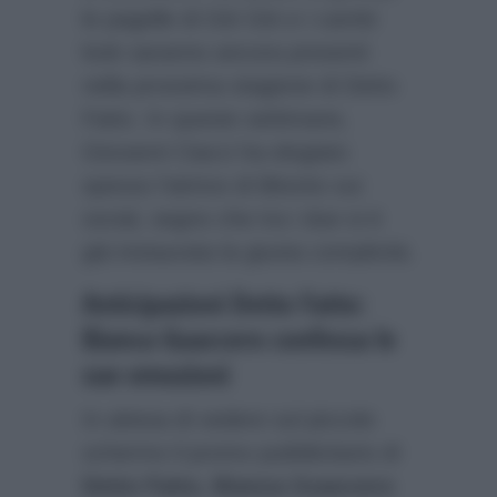
le pagelle di Giò Giò e i cambi
look saranno ancora presenti
nella prossima stagione di Detto
Fatto. In queste settimane,
Giovanni Ciacci ha elogiato
spesso l’attrice di Bitonto sui
social, segno che tra i due si è
già instaurata la giusta complicità.
Anticipazioni Detto Fatto:
Bianca Guaccero confessa le
sue emozioni
In attesa di vedere sul piccolo
schermo il promo pubblicitario di
Detto Fatto, Bianca Guaccero