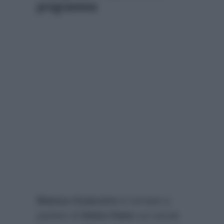
programma
Bianca Guaccero
è tornata a
parlare di
Detto Fatto
sui social.