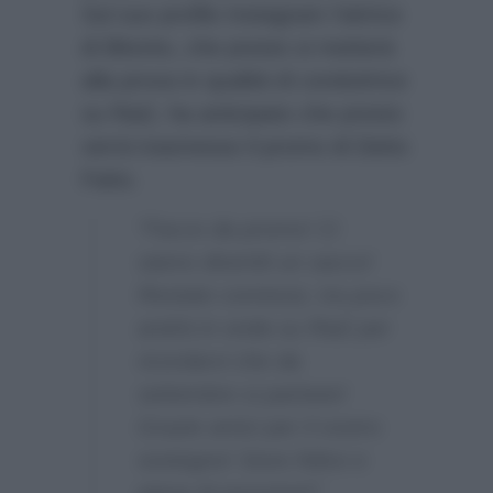
Sul suo profilo Instagram l’attrice
di Bitonto, che presto si metterà
alla prova in qualità di conduttrice
su Rai2, ha anticipato che presto
verrà trasmesso il promo di Detto
Fatto.
“Facce da promo! Ci
siamo divertiti un sacco!
Restate connessi, tra poco
andrà in onda su Rai2 per
ricordarvi che da
settembre si parteee!
Grazie amici per il vostro
sostegno! Sono felice e
piena di emozioni!”.