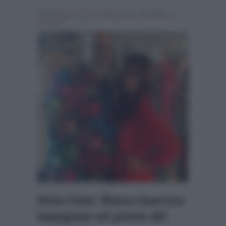
Scritto da
Simona Tranquilli
, il Luglio 19, 2018 , in
Personaggi Tv
Tag:
bianca guaccero
,
Detto Fatto
,
In
evidenza
Detto Fatto: Bianca Guaccero
impegnata nel promo del