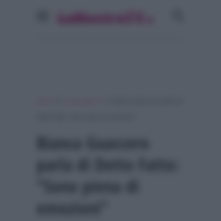
»
»
Home
Personaggi Tv
Bianca Guaccero parla di
Detto Fatto: “Sono piena di emozioni”
Bianca Guaccero
parla di Detto Fatto:
“Sono piena di
emozioni”