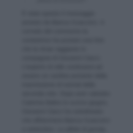
È stato questo il messaggio
postato da Bianca Guaccero. A
corredo del commento la
conduttrice ha postato una foto
che la ritrae raggiante in
compagnia di Giovanni Ciacci.
L’esperto di stile continuerà ad
essere un cardine portante della
trasmissione di tutorial della
seconda rete. Dopo aver salutato
Caterina Balivo lo scorso giugno,
Giovanni Ciacci ha sottolineato
che affiancherà Bianca Guaccero
a settembre. Le pillole di gossip,