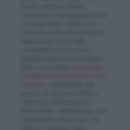
queste settimane Bianca
Guaccero è stata impegnata con
il Festival Show. L’attrice si è
concessa anche dei momenti di
relax al mare con la figlia,
smentendo la voce su una
presunta storia tra lei e Fabrizio
Moro. La prossima
conduttrice
di Detto Fatto ha svelato il suo
obiettivo
, sottolineando che
porterà nel day time di Rai2 a
settembre intrattenimento e
divertimento. L’affiatamento, che
sembrerebbe essere nato, tra
l’attrice e Giovanni Ciacci