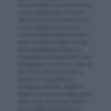
ha raccontato le sue emozioni sui
social, sottolineando di essere
felicissima ed emozionata per la
nuova esperienza lavorativa.
L’attrice infatti prenderà presto il
posto di Caterina Balivo nel day
time pomeridiano di Rai2. La
conduttrice di Aversa invece sarà
protagonista su Rai1 con Vieni da
me. Anche Giovanni Ciacci in
queste ore ha postato su
Instagram una foto, visibile in
basso, in cui si trova negli studi di
Detto Fatto, pronto per girare il
promo della trasmissione. In